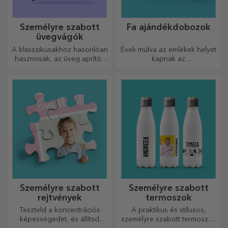
Személyre szabott
Fa ajándékdobozok
üvegvágók
A klasszikusakhoz hasonlóan
Évek múlva az emlékek helyet
hasznosak, az üveg aprítók
kapnak az
egyedi kialakításúak, könnyen
ajándékdobozokban.
tisztíthatók és tárolhatók, és
Személyre szabhatod őket a
személyes hangulatot
legeredetibb üzenettel.
kölcsönöznek a konyhának.
Személyre szabott
Személyre szabott
rejtvények
termoszok
Teszteld a koncentrációs
A praktikus és stílusos,
képességedet, és állítsd
személyre szabott termoszok