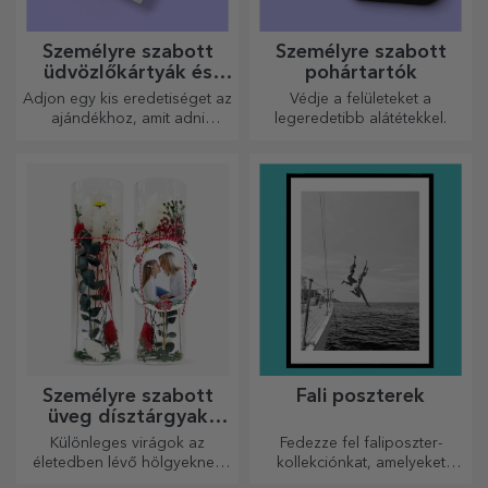
Személyre szabott
Személyre szabott
üdvözlőkártyák és
pohártartók
képeslapok
Adjon egy kis eredetiséget az
Védje a felületeket a
ajándékhoz, amit adni
legeredetibb alátétekkel.
szeretne. Töltse ki az
ajándékot egy személyre
szabott kártyával vagy
üdvözlőkártyával.
Személyre szabott
Fali poszterek
üveg dísztárgyak
konzervált virágokkal
Különleges virágok az
Fedezze fel faliposzter-
életedben lévő hölgyeknek
kollekciónkat, amelyeket
és fiatal hölgyeknek.
professzionális