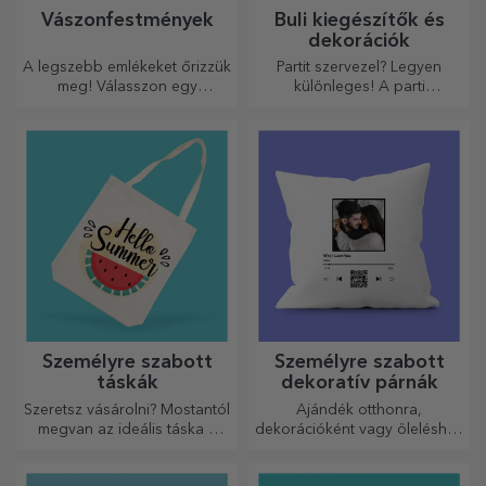
Vászonfestmények
Buli kiegészítők és
dekorációk
A legszebb emlékeket őrizzük
Partit szervezel? Legyen
meg! Válasszon egy
különleges! A parti
ajándékot, amely érzelmeket
kiegészítők és dekorációk
kelt!
célja, hogy felvidítsák a
hangulatot.
Személyre szabott
Személyre szabott
táskák
dekoratív párnák
Szeretsz vásárolni? Mostantól
Ajándék otthonra,
megvan az ideális táska a
dekorációként vagy öleléshez
kisebb vásárlásokhoz, tágas
– a személyre szabott párnák
és nagyon elegáns.
minden alkalomra