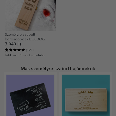
Személyre szabott
borosdoboz - BOLDOG
SZÜLETÉSNAPOT
7 043 Ft
(121)
több mint 1 éve bemutatva
Más személyre szabott ajándékok