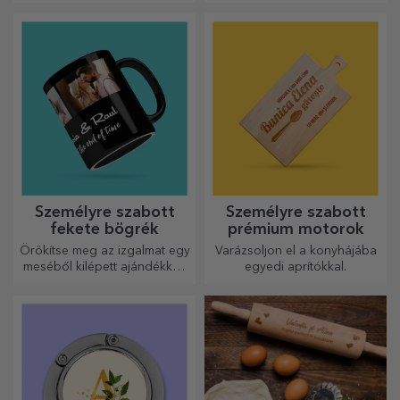
össze a személyre szabott
tökéletesek kedvenc italod
kirakós játék képét a kedvenc
élvezéséhez, hidegen nyáron
fotóidból.
és melegen télen.
Személyre szabott
Személyre szabott
fekete bögrék
prémium motorok
Örökítse meg az izgalmat egy
Varázsoljon el a konyhájába
meséből kilépett ajándékkal!
egyedi aprítókkal.
A teljesen fekete bögrék
képekkel vagy szöveggel
mindenkit lenyűgöznek, aki
megkapja őket ajándékba.