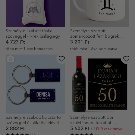
Személyre szabott táska
Személyre szabott
szöveggel - Ikrek csillagjegy
zománcozott fém bögrék
üzenettel - Ikrek csillagjegy
4 723 Ft
3 201 Ft
több mint 1 éve bemutatva
több mint 1 éve bemutatva
Személyre szabott kulcstartó
Személyre szabott bor
szöveggel és állatöv jelével -
születésnapi felirattal -
Ikrek
Prémium ajándék
2 882 Ft
5 602 Ft
/ 2 EUR csak címke