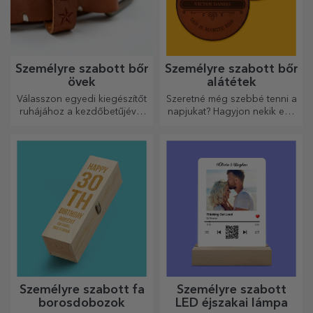
Személyre szabott bőr
Személyre szabott bőr
övek
alátétek
Válasszon egyedi kiegészítőt
Szeretné még szebbé tenni a
ruhájához a kezdőbetűjével
napjukat? Hagyjon nekik egy
vagy nevével! A személyre
kedves emléket a könnyen
szabott övek eleganciát és
személyre szabható
stílust kölcsönöznek!
poháralátétek segítségével.
Személyre szabott fa
Személyre szabott
borosdobozok
LED éjszakai lámpa