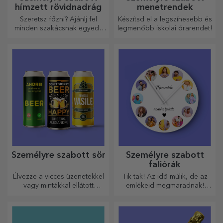
hímzett rövidnadrág
menetrendek
Szeretsz főzni? Ajánlj fel
Készítsd el a legszínesebb és
minden szakácsnak egyedi,
legmenőbb iskolai órarendet!
hímzéssel ellátott kötényt!
Személyre szabott sör
Személyre szabott
faliórák
Élvezze a vicces üzenetekkel
Tik-tak! Az idő múlik, de az
vagy mintákkal ellátott
emlékeid megmaradnak!
sörösdobozt!
Rendezze el pillanatait
néhány képen, és a
legkülönlegesebb órája lesz!