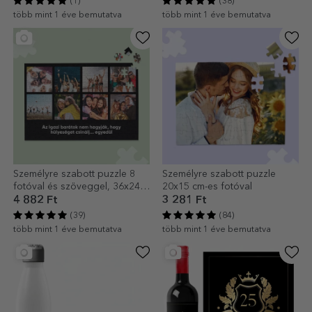
(1)
(38)
több mint 1 éve bemutatva
több mint 1 éve bemutatva
Személyre szabott puzzle 8
Személyre szabott puzzle
fotóval és szöveggel, 36x24
20x15 cm-es fotóval
cm
4 882 Ft
3 281 Ft
(39)
(84)
több mint 1 éve bemutatva
több mint 1 éve bemutatva