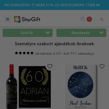
🌴 AKÁR 40%-OS KEDVEZMÉNY TÖBB MINT 100 SZEMÉLYRE SZA
0
Szűrők
Rendezés
Személyre szabott ajándékok Ikreknek
(
értékelés 4.9/5 -ból 791 vélemény
)