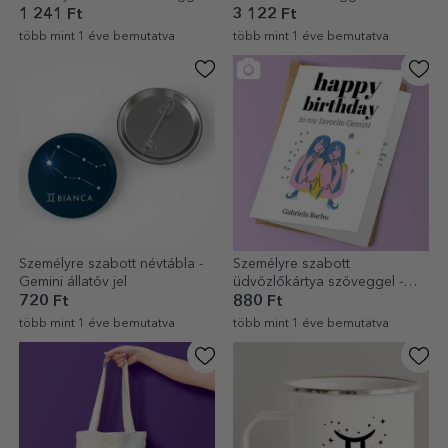
Ikrek csillagjegy
állatöv jel
1 241 Ft
3 122 Ft
több mint 1 éve bemutatva
több mint 1 éve bemutatva
Személyre szabott névtábla -
Személyre szabott
Gemini állatöv jel
üdvözlőkártya szöveggel -
Gemini
720 Ft
880 Ft
több mint 1 éve bemutatva
több mint 1 éve bemutatva