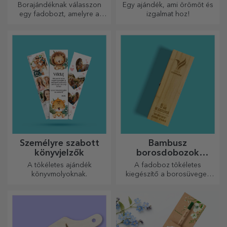
Borajándéknak válasszon
Egy ajándék, ami örömöt és
egy fadobozt, amelyre a
izgalmat hoz!
legkülönlegesebb üzeneteket
gravírozták.
Személyre szabott
Bambusz
könyvjelzők
borosdobozok
kiegészítőkkel
A tökéletes ajándék
A fadoboz tökéletes
könyvmolyoknak.
kiegészítő a borosüvegek
elegáns bemutatásához.