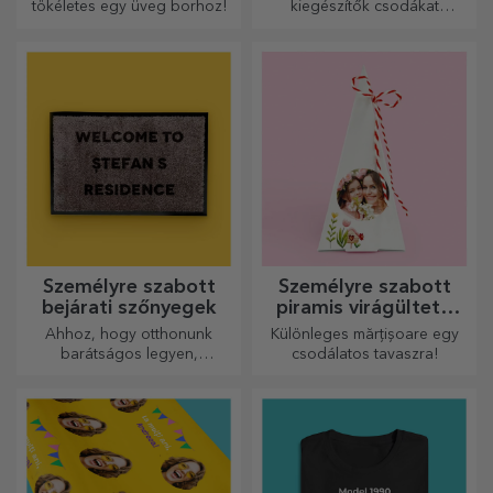
tökéletes egy üveg borhoz!
kiegészítők csodákat
művelnek! A villák és kanalak
remek csapatot alkotnak a
legkifinomultabb receptek
elkészítéséhez.
Személyre szabott
Személyre szabott
bejárati szőnyegek
piramis virágültető
készletek
Ahhoz, hogy otthonunk
Különleges mărțișoare egy
barátságos legyen,
csodálatos tavaszra!
elengedhetetlen, hogy a
bejáratnál szőnyeg legyen.
Személyre szabhatja őket, és
így a legvonzóbb
szőnyegeket kapja!