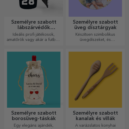
Személyre szabott
Személyre szabott
lábszárvédők
üveg dísztárgyak
futballhoz
Ideális profi játékosok,
Készítsen szimbolikus
amatőrök vagy akár a futballt
üvegdíszeket, és
szerető gyermekek számára
ajándékozza meg szeretteit
is.
eredeti és egyedi
ajándékokkal!
Személyre szabott
Személyre szabott
borosüveg-táskák
kanalak és villák
Egy elegáns ajándék,
A varázslatos konyhai