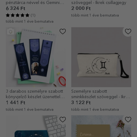
pénztárca névvel és Gemini
szöveggel - Ikrek csillagjegy
állatöv jelével
6 324 Ft
2 000 Ft
(1)
több mint 1 éve bemutatva
több mint 1 éve bemutatva
3 darabos személyre szabott
Személyre szabott
könyvjelző készlet üzenettel
sminkkészlet szöveggel - Ikrek
és fotóval - Ikrek csillagjegy
csillagjegy
1 441 Ft
3 122 Ft
több mint 1 éve bemutatva
több mint 1 éve bemutatva