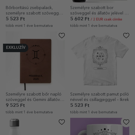
Bőrborítású zsebpalack,
Személyre szabott bor
személyre szabott szöveggel
szöveggel és állatöv jelével -
és állatöv jelével - Ikrek
Ikrek
5 523 Ft
5 602 Ft
/ 2 EUR csak címke
több mint 1 éve bemutatva
több mint 1 éve bemutatva
EXKLUZÍV
Személyre szabott bőr napló
Személyre szabott pamut póló
szöveggel és Gemini állatöv
névvel és csillagjeggyel – Ikrek
jelével
9 525 Ft
5 523 Ft
több mint 1 éve bemutatva
több mint 1 éve bemutatva