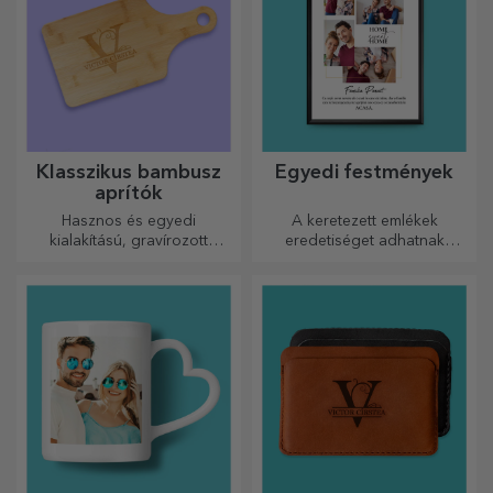
Klasszikus bambusz
Egyedi festmények
aprítók
Hasznos és egyedi
A keretezett emlékek
kialakítású, gravírozott
eredetiséget adhatnak
vágódeszkák tökéletesek a
otthonának, személyre
konyhában elkészített
szabhatják festményeit és
legfinomabb ételekhez.
megalkothatják saját
történetét!