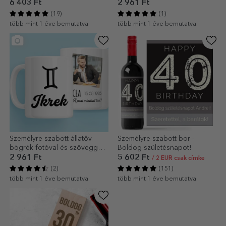
termosz
6 403 Ft
2 961 Ft
(19)
(1)
több mint 1 éve bemutatva
több mint 1 éve bemutatva
Személyre szabott állatöv
Személyre szabott bor -
bögrék fotóval és szöveggel -
Boldog születésnapot!
Ikrek
2 961 Ft
5 602 Ft
/ 2 EUR csak címke
(2)
(151)
több mint 1 éve bemutatva
több mint 1 éve bemutatva