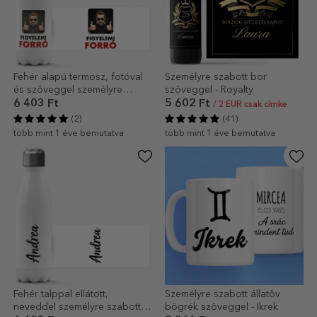
Fehér alapú termosz, fotóval
Személyre szabott bor
és szöveggel személyre
szöveggel - Royalty
szabva - Hot
6 403 Ft
5 602 Ft
/ 2 EUR csak címke
(2)
(41)
több mint 1 éve bemutatva
több mint 1 éve bemutatva
Fehér talppal ellátott,
Személyre szabott állatöv
neveddel személyre szabott
bögrék szöveggel - Ikrek