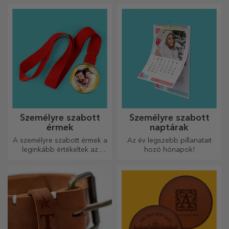
nyomtatásúak, hogy
bármilyen teret átalakítsanak.
Modern dizájn, élénk színek
és prémium minőség –
tökéletesek ahhoz, hogy
személyiséget adjanak
otthonának, irodájának vagy
stúdiójának.
Személyre szabott
Személyre szabott
érmek
naptárak
A személyre szabott érmek a
Az év legszebb pillanatait
leginkább értékeltek az
hozó hónapok!
elvégzett munkáért.
Személyre szabhatja őket, és
elismerheti az érdemeiket!