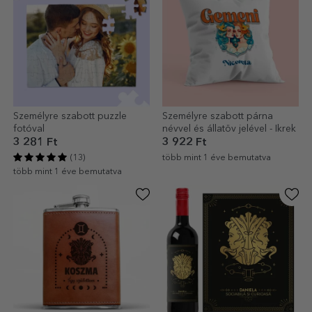
Személyre szabott puzzle
Személyre szabott párna
fotóval
névvel és állatöv jelével - Ikrek
3 281 Ft
3 922 Ft
(13)
több mint 1 éve bemutatva
több mint 1 éve bemutatva