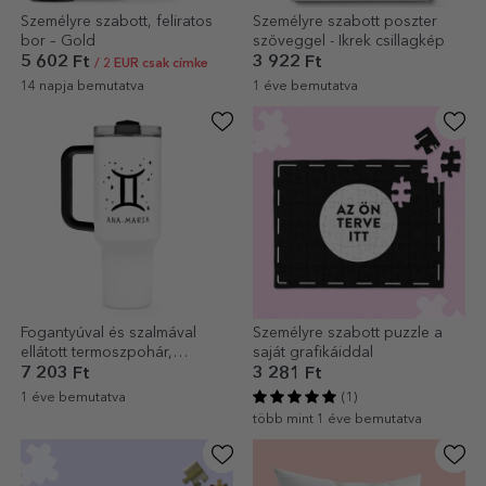
Személyre szabott, feliratos
Személyre szabott poszter
bor – Gold
szöveggel - Ikrek csillagkép
5 602 Ft
3 922 Ft
/ 2 EUR csak címke
14 napja bemutatva
1 éve bemutatva
Fogantyúval és szalmával
Személyre szabott puzzle a
ellátott termoszpohár,
saját grafikáiddal
személyre szabott szöveggel -
7 203 Ft
3 281 Ft
Gemini
1 éve bemutatva
(1)
több mint 1 éve bemutatva