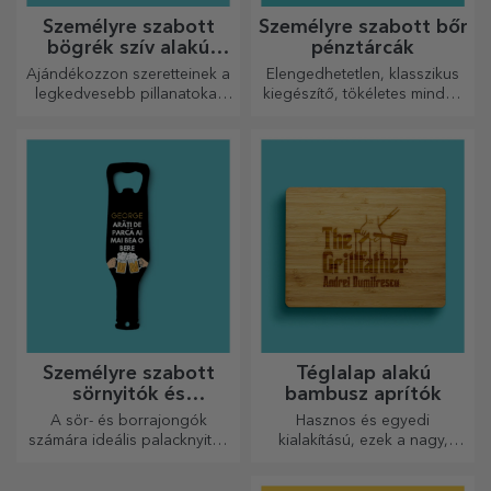
Személyre szabott
Személyre szabott bőr
bögrék szív alakú
pénztárcák
fogantyúval
Ajándékozzon szeretteinek a
Elengedhetetlen, klasszikus
legkedvesebb pillanatokat
kiegészítő, tökéletes minden
személyre szabott, szív alakú
férfi számára!
fülű bögrékkel.
Személyre szabott
Téglalap alakú
sörnyitók és
bambusz aprítók
dugóhúzók
A sör- és borrajongók
Hasznos és egyedi
számára ideális palacknyitók
kialakítású, ezek a nagy,
és dugóhúzók teljesen új
gravírozott vágódeszkák
megjelenést kaphatnak, ha
tökéletesek a konyhában