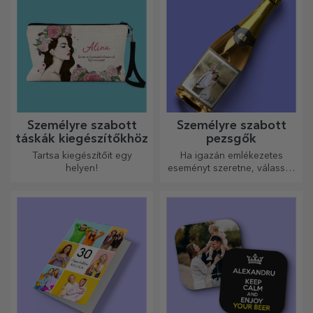
Személyre szabott
Személyre szabott
táskák kiegészítőkhöz
pezsgők
Tartsa kiegészítőit egy
Ha igazán emlékezetes
helyen!
eseményt szeretne, válassza
a pezsgő címkéjének
személyre szabását, és
élvezze a pillanatot a
legteljesebb mértékben!