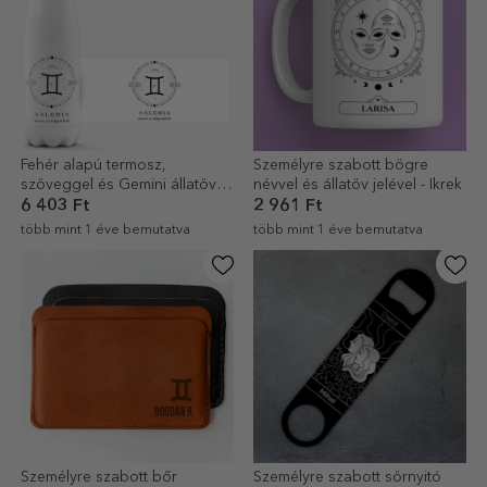
Fehér alapú termosz,
Személyre szabott bögre
szöveggel és Gemini állatöv
névvel és állatöv jelével - Ikrek
jelével személyre szabva
6 403 Ft
2 961 Ft
több mint 1 éve bemutatva
több mint 1 éve bemutatva
Személyre szabott bőr
Személyre szabott sörnyitó