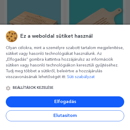
tökéletesek.
Ez a weboldal sütiket használ
Olyan célokra, mint a személyre szabott tartalom megjelenítése,
sütiket vagy hasonló technológiákat használunk. Az
Fa pohártartók raklap
Személyre szabott
„Elfogadás” gombra kattintva hozzájárulsz az információk
formájúak
ajándékok x Flick Mr
sütiken vagy hasonló technológiákon keresztüli gyűjtéséhez.
Rima
Tudj meg többet a sütikről, beleértve a hozzájárulás
A raktárakban és a
Azok számára, akik értékelik
szállításban használt miniatűr
a szójátékokat és a
visszavonásának lehetőségét itt:
Süti szabályzat
raklapok mintájára készült,
jelentőségteljes rímeket.
hiteles megjelenést biztosít.
BEÁLLÍTÁSOK KEZELÉSE
Elfogadás
Elutasítom