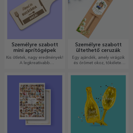
Személyre szabott
Személyre szabott
mini aprítógépek
ültethető ceruzák
Kis ötletek, nagy eredmények!
Egy ajándék, amely virágzik
A legkreatívabb
és örömet okoz, tökéletes
aprítógépekkel készülnek a
március 1-jére és 8-ára
legfinomabb ételek, válassza
ki a legmegfelelőbbet!