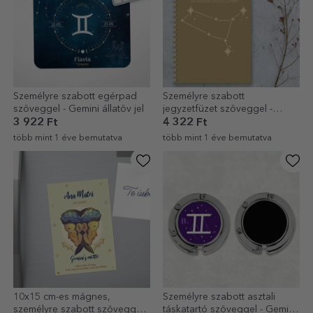
Személyre szabott egérpad
Személyre szabott
szöveggel - Gemini állatöv jel
jegyzetfüzet szöveggel -
Gemini
3 922 Ft
4 322 Ft
több mint 1 éve bemutatva
több mint 1 éve bemutatva
10x15 cm-es mágnes,
Személyre szabott asztali
személyre szabott szöveggel -
táskatartó szöveggel - Gemini