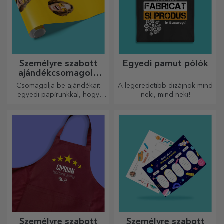
Személyre szabott
Egyedi pamut pólók
ajándékcsomagoló
papír
Csomagolja be ajándékait
A legeredetibb dizájnok mind
egyedi papírunkkal, hogy
neki, mind neki!
még kinyitni sem akarják majd
őket.
Személyre szabott
Személyre szabott