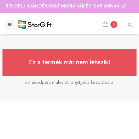
RENDELJ AJÁNDÉKOKAT MARIÁNAK ÉS MARIANNAK! 🎁 🍷
0
Ez a termék már nem létezik!
5 másodperc múlva átirányítjuk a kezdőlapra.