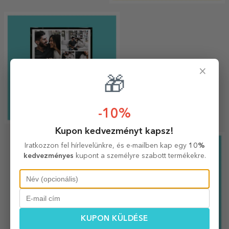
ek
×
🎁
-10%
Kupon kedvezményt kapsz!
Személyre szabott italok
FEDD FEL
Iratkozzon fel hírlevelünkre, és e-mailben kap egy
10%
kedvezményes
kupont a személyre szabott termékekre.
KUPON KÜLDÉSE