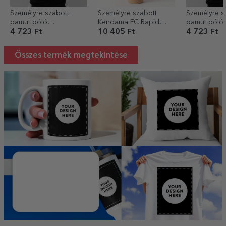
Személyre szabott
Személyre szabott
Személyre s
pamut póló
Kendama FC Rapid
pamut póló
gyerekeknek
névvel
gyerekekne
4 723 Ft
10 405 Ft
4 723 Ft
szöveggel - Kendama
szöveggel - 
Football
Seven
Összes termék megtekintése
Személyre szabott ajándékok a SAJÁT GRAFIKÁJÁVAL
FEDD FEL