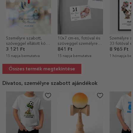
Személyre szabott,
10x7 cm-es, fotóval és
Személyre s
szöveggel ellátott kör
szöveggel személyre
33 fotóval é
alakú dísz – Üdvözöljük
szabott mágnes –
szöveggel –
3 121 Ft
841 Ft
8 965 Ft
a világon!
Keresztelői ajándék
15 napja bemutatva
15 napja bemutatva
1 hónapja be
Összes termék megtekintése
Divatos, személyre szabott ajándékok