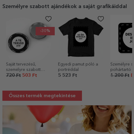
Személyre szabott ajándékok a saját grafikáiddal
-30%
Saját tervezésű,
Egyedi pamut póló a
Személyre s
személyre szabott
portréddal
pohártartó a
kitűző
tervezésedd
720 Ft
503 Ft
5 523 Ft
1 200 Ft
8
Összes termék megtekintése
SZÜLETÉSNAPI AJÁNDÉKOK
FEDD FEL