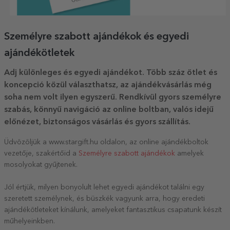
Személyre szabott ajándékok és egyedi
ajándékötletek
Adj különleges és egyedi ajándékot. Több száz ötlet és
koncepció közül választhatsz, az ajándékvásárlás még
soha nem volt ilyen egyszerű. Rendkívül gyors személyre
szabás, könnyű navigáció az online boltban, valós idejű
előnézet, biztonságos vásárlás és gyors szállítás.
Üdvözöljük a www.stargift.hu oldalon, az online ajándékboltok
vezetője, szakértőid a
Személyre szabott ajándékok
amelyek
mosolyokat gyűjtenek.
Jól értjük, milyen bonyolult lehet egyedi ajándékot találni egy
szeretett személynek, és büszkék vagyunk arra, hogy eredeti
ajándékötleteket kínálunk, amelyeket fantasztikus csapatunk készít
műhelyeinkben.