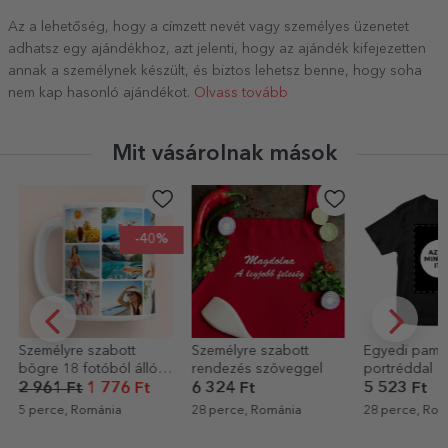
Az a lehetőség, hogy a címzett nevét vagy személyes üzenetet
adhatsz egy ajándékhoz, azt jelenti, hogy az ajándék kifejezetten
annak a személynek készült, és biztos lehetsz benne, hogy soha
nem kap hasonló ajándékot.
Olvass tovább
Mit vásárolnak mások
-40%
Személyre szabott
Személyre szabott
Egyedi pamu
bögre 18 fotóból álló
rendezés szöveggel
portréddal
kollázzsal
2 961 Ft
1 776 Ft
6 324 Ft
5 523 Ft
5 perce, Románia
28 perce, Románia
28 perce, Rom