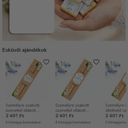
Esküvői ajándékok
Személyre szabott,
Személyre szabott
Személyre s
üzenettel ellátott
üzenettel ellátott
ültethető ce
ültethető ceruza –
ültethető ceruza –
és üzenettel
2 401 Ft
2 401 Ft
2 401 Ft
Thank you
Esküvői ajándék
ajándék
4 hónapja bemutatva
4 hónapja bemutatva
5 hónapja be