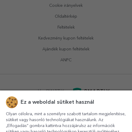
Cookie irányelvek
Oldaltérkép
Feltételek
Kedvezmény kupon feltételek
Ajándék kupon feltételek
ANPC
powered by
SMARTLY.ro
Ez a weboldal sütiket használ
logistics by
APACARGO.com
Olyan célokra, mint a személyre szabott tartalom megjelenítése,
sütiket vagy hasonló technológiákat használunk. Az
„Elfogadás” gombra kattintva hozzájárulsz az információk
sütiken vagy hasonló technológiákon keresztüli gyűjtéséhez.