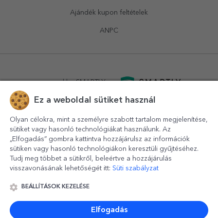
Ajándék kupon feltételek
ANPC
powered by
SMARTLY.ro
Ez a weboldal sütiket használ
logistics by
APACARGO.com
Olyan célokra, mint a személyre szabott tartalom megjelenítése,
sütiket vagy hasonló technológiákat használunk. Az
„Elfogadás” gombra kattintva hozzájárulsz az információk
sütiken vagy hasonló technológiákon keresztüli gyűjtéséhez.
Tudj meg többet a sütikről, beleértve a hozzájárulás
visszavonásának lehetőségét itt:
Süti szabályzat
BEÁLLÍTÁSOK KEZELÉSE
© 2016-2026
StarGift
Romania,
București
, strada
Copilului
nr. 6-12, parter
,
Sector 1
, cod postal
012178
,
email:
contact@stargift.hu
Elfogadás