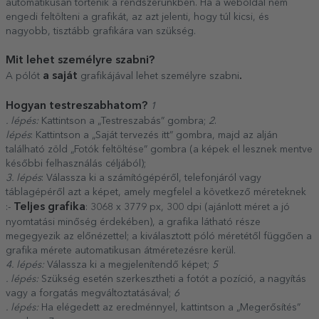
automatikusan történik a rendszerünkben. Ha a weboldal nem
engedi feltölteni a grafikát, az azt jelenti, hogy túl kicsi, és
nagyobb, tisztább grafikára van szükség.
Mit lehet személyre szabni?
a saját
.
A pólót
grafikájával lehet személyre szabni
Hogyan testreszabhatom?
1
. lépés:
Kattintson a „Testreszabás” gombra;
2
.
lépés
: Kattintson a „Saját tervezés itt” gombra, majd az alján
található zöld „Fotók feltöltése” gombra (a képek el lesznek mentve
későbbi felhasználás céljából);
3. lépés
: Válassza ki a számítógépéről, telefonjáról vagy
táblagépéről azt a képet, amely megfelel a következő méreteknek
Teljes grafika
:-
: 3068 x 3779 px, 300 dpi (ajánlott méret a jó
nyomtatási minőség érdekében), a grafika látható része
megegyezik az előnézettel; a kiválasztott póló méretétől függően a
grafika mérete automatikusan átméretezésre kerül.
4. lépés:
Válassza ki a megjelenítendő képet;
5
. lépés:
Szükség esetén szerkesztheti a fotót a pozíció, a nagyítás
vagy a forgatás megváltoztatásával;
6
. lépés:
Ha elégedett az eredménnyel, kattintson a „Megerősítés”