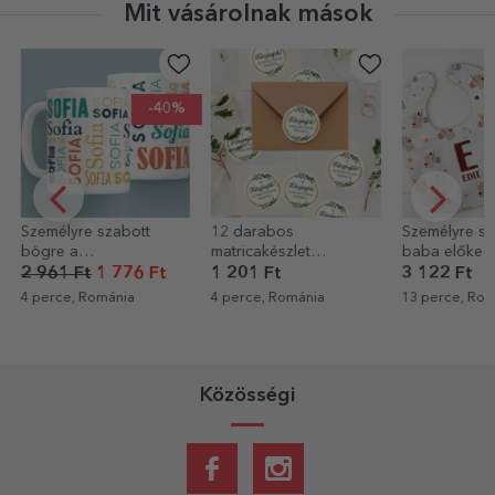
Mit vásárolnak mások
12 darabos
Személyre szabott
Személyre sz
matricakészlet
baba előke névvel -
törölköző sz
(önragasztó címkék),
Unicorns
Űr
1 201 Ft
3 122 Ft
2 321 Ft
személyre szabott
4 perce, Románia
13 perce, Románia
13 perce, Rom
üzenettel
Közösségi