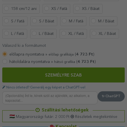
158 cm/12 ani
XS / Fată
XS / Băiat
S / Fată
S / Băiat
M / Fată
M / Băiat
L / Fată
L / Băiat
XL / Fată
XL / Băiat
Válaszd ki a formátumot
előlapra nyomtatva »
(
4 723
Ft
)
előlap grafikája
hátoldalára nyomtatva »
(
4 723
Ft
)
hátsó grafika
SZEMÉLYRE SZAB
Nincs ötleted? Generálj egy képet a ChatGPT-vel
✨ ChatGPT
Szállítási lehetőségek
Magyarországi futár: 2 000 Ft
Részletek megtekintése
Kapcsolat