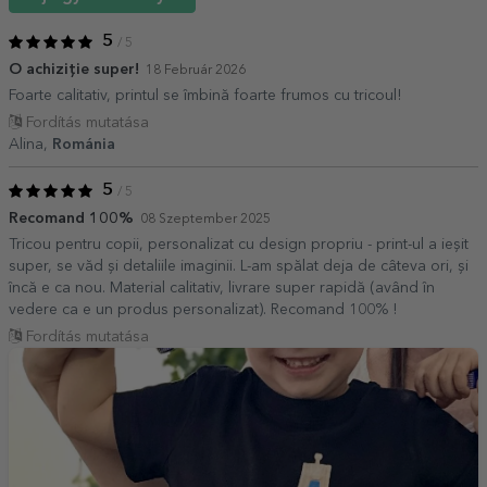
5
/ 5
O achiziție super!
18 Február 2026
Foarte calitativ, printul se îmbină foarte frumos cu tricoul!
Fordítás mutatása
Alina,
Románia
5
/ 5
Recomand 100%
08 Szeptember 2025
Tricou pentru copii, personalizat cu design propriu - print-ul a ieșit
super, se văd și detaliile imaginii. L-am spălat deja de câteva ori, și
încă e ca nou. Material calitativ, livrare super rapidă (având în
vedere ca e un produs personalizat). Recomand 100% !
Fordítás mutatása