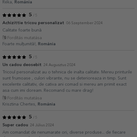
Réka,
Románia
5
/ 5
Achizittie tricou personalizat
06 Szeptember 2024
Calitate foarte bună
Fordítás mutatása
Foarte mulțumită!,
Románia
5
/ 5
Un cadou deosebit
24 Augusztus 2024
Tricoul personalizat au o tehnica de inalta calitate. Mereu printurile
sunt frumoase , culori vibrante, nu se deterioreaza in timp. Sunt
excelente calitativ, de cativa ani comad si mereu am primit exact
asa cum imi doream. Recomand cu mare drag!
Fordítás mutatása
Krisztina Chertes,
Románia
5
/ 5
Super cadou
24 Július 2024
Am comandat de nenumarate ori, diverse produse... de fiecare