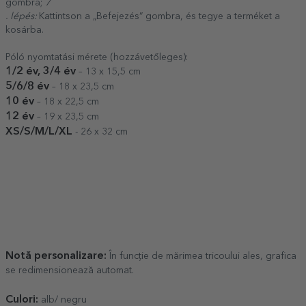
gombra;
7
. lépés:
Kattintson a „Befejezés” gombra, és tegye a terméket a
kosárba.
Póló nyomtatási mérete (hozzávetőleges):
1/2 év, 3/4 év
– 13 x 15,5 cm
5/6/8 év
– 18 x 23,5 cm
10 év
– 18 x 22,5 cm
12 év
– 19 x 23,5 cm
XS/S/M/L/XL
- 26 x 32 cm
Notă personalizare:
În funcție de mărimea tricoului ales, grafica
se redimensionează automat.
Culori:
alb/ negru