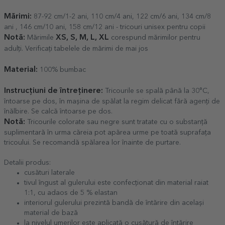
Mărimi:
87-92 cm/1-2 ani, 110 cm/4 ani, 122 cm/6 ani, 134 cm/8
ani , 146 cm/10 ani, 158 cm/12 ani - tricouri unisex pentru copii
Notă:
XS, S, M, L, XL
Mărimile
corespund mărimilor pentru
adulți. Verificați tabelele de mărimi de mai jos
Material:
100% bumbac
Instrucțiuni de întreținere:
Tricourile se spală până la 30°C,
întoarse pe dos, în mașina de spălat la regim delicat fără agenți de
înălbire. Se calcă întoarse pe dos.
Notă:
Tricourile colorate sau negre sunt tratate cu o substanță
suplimentară în urma căreia pot apărea urme pe toată suprafața
tricoului. Se recomandă spălarea lor înainte de purtare.
Detalii produs:
cusături laterale
tivul îngust al gulerului este confecționat din material raiat
1:1, cu adaos de 5 % elastan
interiorul gulerului prezintă bandă de întărire din același
material de bază
la nivelul umerilor este aplicată o cusătură de întărire