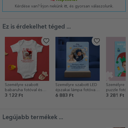
Kérdése van? Írjon nekünk itt, és gyorsan válaszolunk.
Ez is érdekelhet téged ...
Személyre szabott
Személyre szabott LED
Személyre s
babaruha fotóval és
éjszakai lámpa fotóval
puzzle fotó
szöveggel - karácsonyi
és szöveggel - Baby
szöveggel -
3 122 Ft
6 883 Ft
3 281 Ft
ajándék
Boy
segédje
Legújabb termékek ...