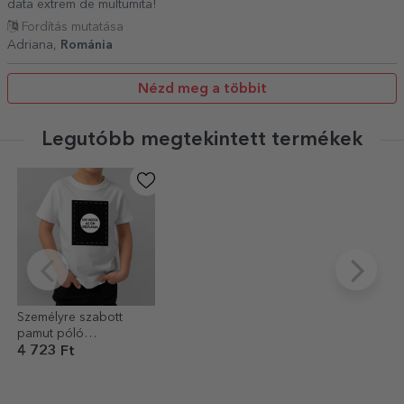
data extrem de multumita!
Fordítás mutatása
Adriana,
Románia
Nézd meg a többit
Legutóbb megtekintett termékek
Személyre szabott
pamut póló
gyerekeknek, az Ön
4 723 Ft
portréjával