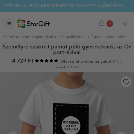
 KIÁRUSÍTÁS 🌴 AKÁR 40%-OS KEDVEZMÉNY TÖBB MINT 100 S
0
Személyre szabott ajándékok a saját grafikáiddal
Egyedi pamut pólók
Személyre szabott pamut póló gyerekeknek, az Ön
portréjával
4 723 Ft
Olvasd el a véleményeket (
15
)
Termékkód: 15408