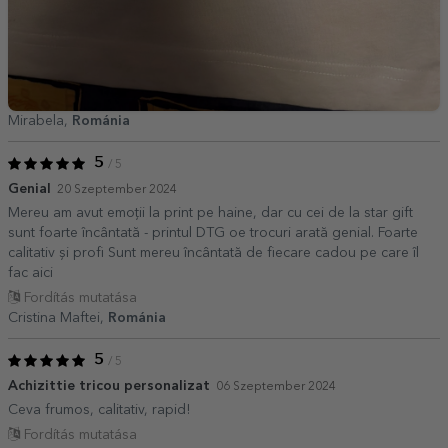
Mirabela,
Románia
5
/ 5
Genial
20 Szeptember 2024
Mereu am avut emoții la print pe haine, dar cu cei de la star gift
sunt foarte încântată - printul DTG oe trocuri arată genial. Foarte
calitativ și profi Sunt mereu încântată de fiecare cadou pe care îl
fac aici
Fordítás mutatása
Cristina Maftei,
Románia
5
/ 5
Achizittie tricou personalizat
06 Szeptember 2024
Ceva frumos, calitativ, rapid!
Fordítás mutatása