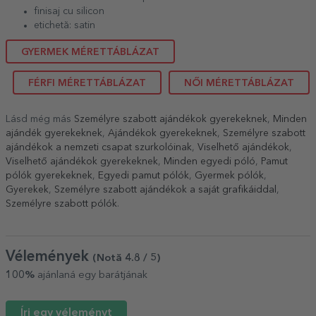
finisaj cu silicon
etichetă: satin
GYERMEK MÉRETTÁBLÁZAT
FÉRFI MÉRETTÁBLÁZAT
NŐI MÉRETTÁBLÁZAT
Lásd még más
Személyre szabott ajándékok gyerekeknek
,
Minden
ajándék gyerekeknek
,
Ajándékok gyerekeknek
,
Személyre szabott
ajándékok a nemzeti csapat szurkolóinak
,
Viselhető ajándékok
,
Viselhető ajándékok gyerekeknek
,
Minden egyedi póló
,
Pamut
pólók gyerekeknek
,
Egyedi pamut pólók
,
Gyermek pólók
,
Gyerekek
,
Személyre szabott ajándékok a saját grafikáiddal
,
Személyre szabott pólók
.
Vélemények
(Notă
4.8
/ 5
)
100%
ajánlaná egy barátjának
Írj egy véleményt