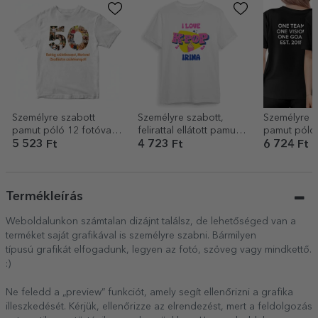
Személyre szabott
Személyre szabott,
Személyre s
pamut póló 12 fotóval
felirattal ellátott pamut
pamut póló,
és üzenettel – 50 éves
póló gyerekeknek –
logóval, hátu
5 523 Ft
4 723 Ft
6 724 Ft
Kpop
Termékleírás
Weboldalunkon számtalan dizájnt találsz, de lehetőséged van a
terméket saját grafikával is személyre szabni. Bármilyen
típusú grafikát elfogadunk, legyen az fotó, szöveg vagy mindkettő.
:)
Ne feledd a „preview” funkciót, amely segít ellenőrizni a grafika
illeszkedését. Kérjük, ellenőrizze az elrendezést, mert a feldolgozás