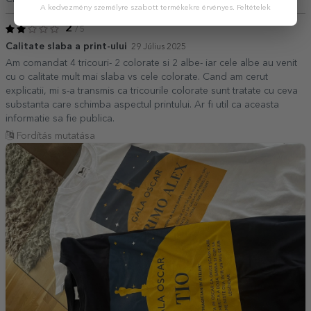
A kedvezmény személyre szabott termékekre érvényes.
Feltételek
2
/ 5
Calitate slaba a print-ului
29 Július 2025
Am comandat 4 tricouri- 2 colorate si 2 albe- iar cele albe au venit
cu o calitate mult mai slaba vs cele colorate. Cand am cerut
explicatii, mi s-a transmis ca tricourile colorate sunt tratate cu ceva
substanta care schimba aspectul printului. Ar fi util ca aceasta
informatie sa fie publica.
Fordítás mutatása