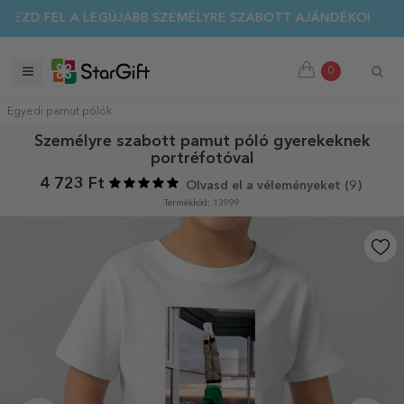
ÁRI KIÁRUSÍTÁS 🌴 AKÁR 40%-OS KEDVEZMÉNY TÖBB MINT 10
0
Egyedi pamut pólók
Személyre szabott pamut póló gyerekeknek
portréfotóval
4 723 Ft
Olvasd el a véleményeket (
9
)
Termékkód: 13999