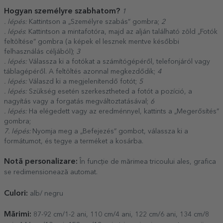
Hogyan személyre szabhatom?
1
. lépés:
Kattintson a „Személyre szabás” gombra;
2
. lépés
: Kattintson a mintafotóra, majd az alján található zöld „Fotók
feltöltése” gombra (a képek el lesznek mentve későbbi
felhasználás céljából);
3
. lépés:
Válassza ki a fotókat a számítógépéről, telefonjáról vagy
táblagépéről. A feltöltés azonnal megkezdődik;
4
. lépés:
Válaszd ki a megjelenítendő fotót;
5
. lépés:
Szükség esetén szerkesztheted a fotót a pozíció, a
nagyítás vagy a forgatás megváltoztatásával;
6
. lépés:
Ha elégedett vagy az eredménnyel, kattints a „Megerősítés”
gombra;
7. lépés:
Nyomja meg a „Befejezés” gombot, válassza ki a
formátumot, és tegye a terméket a kosárba.
Notă personalizare:
În funcție de mărimea tricoului ales, grafica
se redimensionează automat.
Culori:
alb/ negru
Mărimi:
87-92 cm/1-2 ani, 110 cm/4 ani, 122 cm/6 ani, 134 cm/8