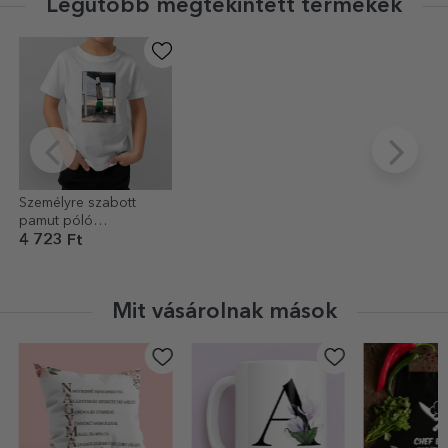
Legutóbb megtekintett termékek
Személyre szabott
pamut póló
gyerekeknek
4 723 Ft
portréfotóval
Mit vásárolnak mások