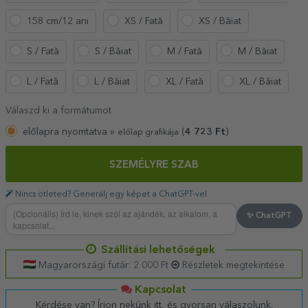
158 cm/12 ani
XS / Fată
XS / Băiat
S / Fată
S / Băiat
M / Fată
M / Băiat
L / Fată
L / Băiat
XL / Fată
XL / Băiat
Válaszd ki a formátumot
előlapra nyomtatva »
(
4 723
Ft
)
előlap grafikája
SZEMÉLYRE SZAB
Nincs ötleted? Generálj egy képet a ChatGPT-vel
✨ ChatGPT
Szállítási lehetőségek
Magyarországi futár: 2 000 Ft
Részletek megtekintése
Kapcsolat
Kérdése van? Írjon nekünk itt, és gyorsan válaszolunk.