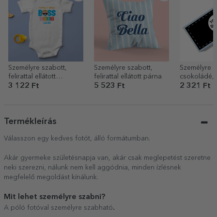
Személyre szabott,
Személyre szabott,
Személyre s
felirattal ellátott
felirattal ellátott párna
csokoládé, 
gyermekbody – Cool
oldalán a sa
3 122 Ft
5 523 Ft
2 321 Ft
baby
grafikáddal
Termékleírás
Válasszon egy kedves fotót, álló formátumban.
Akár gyermeke születésnapja van, akár csak meglepetést szeretne
neki szerezni, nálunk nem kell aggódnia, minden ízlésnek
megfelelő megoldást kínálunk.
Mit lehet személyre szabni?
.
A póló fotóval személyre szabható