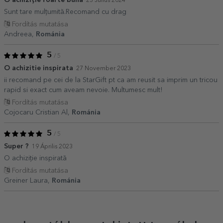
23 Július 2024
Sunt tare mulțumită.Recomand cu drag
Fordítás mutatása
Andreea,
Románia
5
/ 5
O achizitie inspirata
27 November 2023
ii recomand pe cei de la StarGift pt ca am reusit sa imprim un tricou
rapid si exact cum aveam nevoie. Multumesc mult!
Fordítás mutatása
Cojocaru Cristian Al,
Románia
5
/ 5
Super ?
19 Április 2023
O achiziție inspirată
Fordítás mutatása
Greiner Laura,
Románia