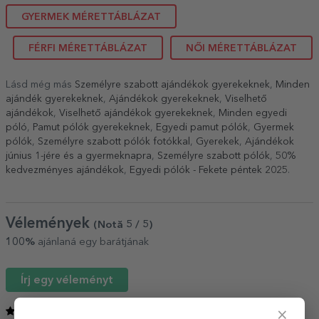
GYERMEK MÉRETTÁBLÁZAT
FÉRFI MÉRETTÁBLÁZAT
NŐI MÉRETTÁBLÁZAT
Lásd még más
Személyre szabott ajándékok gyerekeknek
,
Minden
ajándék gyerekeknek
,
Ajándékok gyerekeknek
,
Viselhető
ajándékok
,
Viselhető ajándékok gyerekeknek
,
Minden egyedi
póló
,
Pamut pólók gyerekeknek
,
Egyedi pamut pólók
,
Gyermek
pólók
,
Személyre szabott pólók fotókkal
,
Gyerekek
,
Ajándékok
június 1-jére és a gyermeknapra
,
Személyre szabott pólók
,
50%
kedvezményes ajándékok
,
Egyedi pólók - Fekete péntek 2025
.
Vélemények
(Notă
5
/ 5
)
100%
ajánlaná egy barátjának
Írj egy véleményt
5
×
/ 5