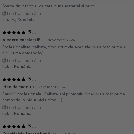
Foarte finut tricoul, calitate buna material si print!
Fordítás mutatása
Tina V.,
Románia
5
/ 5
Alegere excelentă!
11 November 2024
Profesionalism, calitate, timp scurt de executie. Nu a fost orima și
nici ultima comandă:-)
Fordítás mutatása
Réka,
Románia
5
/ 5
Idee de cadou
11 November 2024
Servicii profesionale! Calitate soi promptitudine! Nu a fost prima
comanda, si sigur nici ultima! :-)
Fordítás mutatása
Réka,
Románia
5
/ 5
O achiziție foarte bună