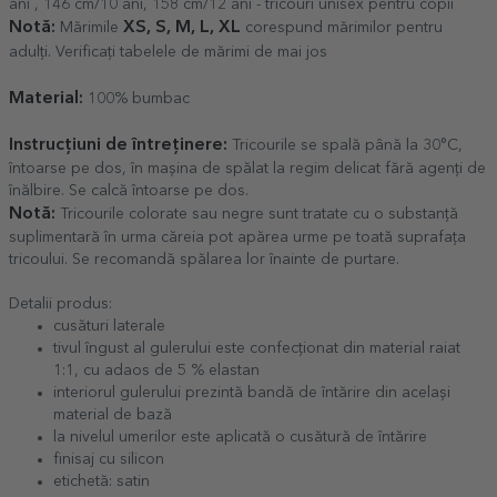
ani , 146 cm/10 ani, 158 cm/12 ani - tricouri unisex pentru copii
Notă:
XS, S, M, L, XL
Mărimile
corespund mărimilor pentru
adulți. Verificați tabelele de mărimi de mai jos
Material:
100% bumbac
Instrucțiuni de întreținere:
Tricourile se spală până la 30°C,
întoarse pe dos, în mașina de spălat la regim delicat fără agenți de
înălbire. Se calcă întoarse pe dos.
Notă:
Tricourile colorate sau negre sunt tratate cu o substanță
suplimentară în urma căreia pot apărea urme pe toată suprafața
tricoului. Se recomandă spălarea lor înainte de purtare.
Detalii produs:
cusături laterale
tivul îngust al gulerului este confecționat din material raiat
1:1, cu adaos de 5 % elastan
interiorul gulerului prezintă bandă de întărire din același
material de bază
la nivelul umerilor este aplicată o cusătură de întărire
finisaj cu silicon
etichetă: satin