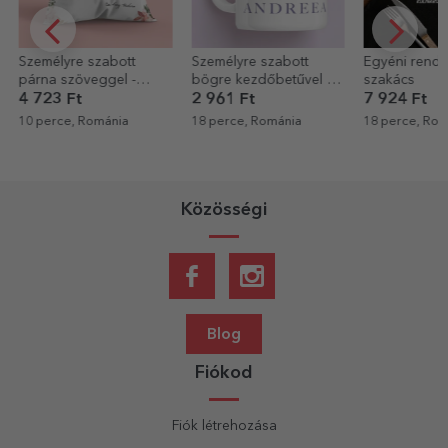
Személyre szabott
Személyre szabott
Egyéni rende
párna szöveggel -
bögre kezdőbetűvel és
szakács
Hogy van a
névvel
4 723 Ft
2 961 Ft
7 924 Ft
nagymamám?
10 perce, Románia
18 perce, Románia
18 perce, Rom
Közösségi
Blog
Fiókod
Fiók létrehozása