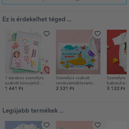
Ez is érdekelhet téged ...
3 darabos személyre
Személyre szabott
Személyre s
szabott könyvjelző
rendszámtábla-tartó
babaruha s
készlet fotóval, névvel
szöveggel - Ocean
Első karács
1 441 Ft
2 321 Ft
3 122 Ft
és szöveggel - Unicorns
Legújabb termékek ...