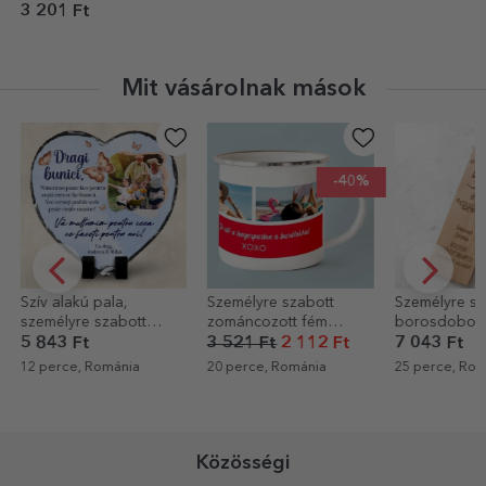
alakú fülű modell
3 201 Ft
Mit vásárolnak mások
-40%
Személyre szabott
Személyre szabott
Személyre sz
zománcozott fém
borosdoboz - Boldog
pezsgő szöv
bögre 3 fotóval és
születésnapot!
születésnapo
3 521 Ft
2 112 Ft
7 043 Ft
6 403 Ft
szöveggel
Arany
20 perce, Románia
25 perce, Románia
25 perce, Rom
Közösségi