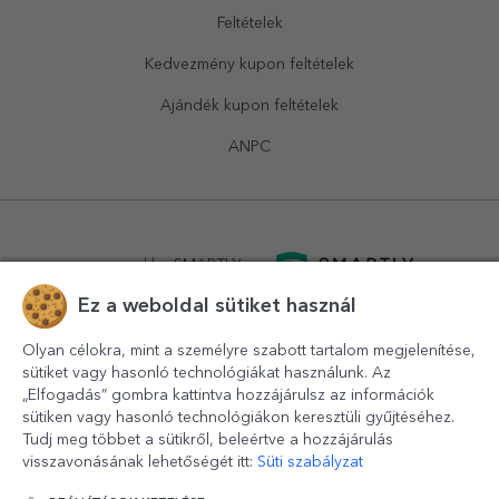
Feltételek
Kedvezmény kupon feltételek
Ajándék kupon feltételek
ANPC
powered by
SMARTLY.ro
Ez a weboldal sütiket használ
logistics by
APACARGO.com
Olyan célokra, mint a személyre szabott tartalom megjelenítése,
sütiket vagy hasonló technológiákat használunk. Az
„Elfogadás” gombra kattintva hozzájárulsz az információk
sütiken vagy hasonló technológiákon keresztüli gyűjtéséhez.
Tudj meg többet a sütikről, beleértve a hozzájárulás
visszavonásának lehetőségét itt:
Süti szabályzat