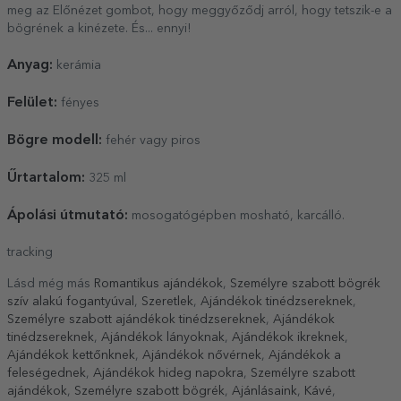
meg az Előnézet gombot, hogy meggyőződj arról, hogy tetszik-e a
bögrének a kinézete. És... ennyi!
Anyag:
kerámia
Felület:
fényes
Bögre modell:
fehér vagy piros
Űrtartalom:
325 ml
Ápolási útmutató:
mosogatógépben mosható, karcálló.
tracking
Lásd még más
Romantikus ajándékok
,
Személyre szabott bögrék
szív alakú fogantyúval
,
Szeretlek
,
Ajándékok tinédzsereknek
,
Személyre szabott ajándékok tinédzsereknek
,
Ajándékok
tinédzsereknek
,
Ajándékok lányoknak
,
Ajándékok ikreknek
,
Ajándékok kettőnknek
,
Ajándékok nővérnek
,
Ajándékok a
feleségednek
,
Ajándékok hideg napokra
,
Személyre szabott
ajándékok
,
Személyre szabott bögrék
,
Ajánlásaink
,
Kávé
,