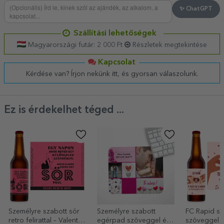
✨ ChatGPT
Szállítási lehetőségek
Magyarországi futár: 2 000 Ft
Részletek megtekintése
Kapcsolat
Kérdése van? Írjon nekünk itt, és gyorsan válaszolunk.
Ez is érdekelhet téged ...
Személyre szabott sör
Személyre szabott
FC Rapid sö
retro felirattal – Valentin-
egérpad szöveggel és
szöveggel 