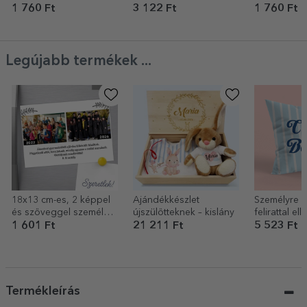
napi sör
fotóval - Love
szabva - Pu
1 760 Ft
3 122 Ft
1 760 Ft
Legújabb termékek ...
18x13 cm-es, 2 képpel
Ajándékkészlet
Személyre s
és szöveggel személyre
újszülötteknek – kislány
felirattal el
szabott mágnes –
1 601 Ft
21 211 Ft
5 523 Ft
Akkor és most
Termékleírás