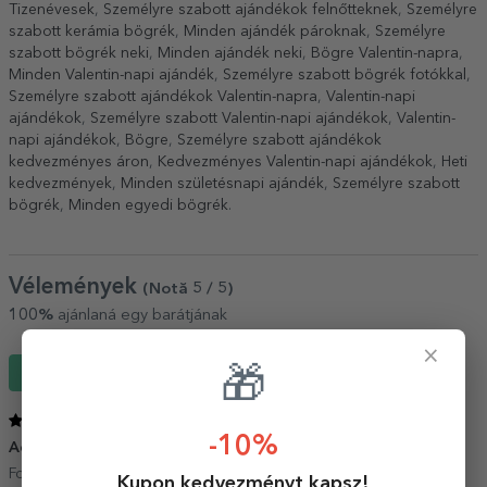
Tizenévesek
,
Személyre szabott ajándékok felnőtteknek
,
Személyre
szabott kerámia bögrék
,
Minden ajándék pároknak
,
Személyre
szabott bögrék neki
,
Minden ajándék neki
,
Bögre Valentin-napra
,
Minden Valentin-napi ajándék
,
Személyre szabott bögrék fotókkal
,
Személyre szabott ajándékok Valentin-napra
,
Valentin-napi
ajándékok
,
Személyre szabott Valentin-napi ajándékok
,
Valentin-
napi ajándékok
,
Bögre
,
Személyre szabott ajándékok
kedvezményes áron
,
Kedvezményes Valentin-napi ajándékok
,
Heti
kedvezmények
,
Minden születésnapi ajándék
,
Személyre szabott
bögrék
,
Minden egyedi bögrék
.
Vélemények
(Notă
5
/ 5
)
100%
ajánlaná egy barátjának
×
🎁
Írj egy véleményt
5
/ 5
-10%
Achiziție de suflet
23 Június 2026
Foarte promt și calitate super poze... Mulțumesc!
Kupon kedvezményt kapsz!