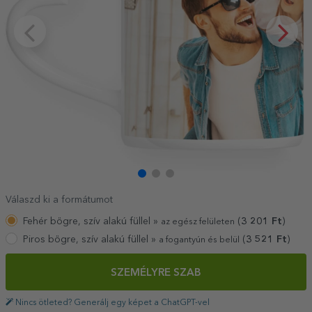
Válaszd ki a formátumot
Fehér bögre, szív alakú füllel »
(
3 201
Ft
)
az egész felületen
Piros bögre, szív alakú füllel »
(
3 521
Ft
)
a fogantyún és belül
SZEMÉLYRE SZAB
Nincs ötleted? Generálj egy képet a ChatGPT-vel