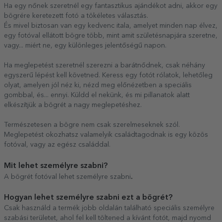
Ha egy nőnek szeretnél egy fantasztikus ajándékot adni, akkor egy
bögrére keretezett fotó a tökéletes választás.
És mivel biztosan van egy kedvenc itala, amelyet minden nap élvez,
egy fotóval ellátott bögre több, mint amit születésnapjára szeretne,
vagy... miért ne, egy különleges jelentőségű napon.
Ha meglepetést szeretnél szerezni a barátnődnek, csak néhány
egyszerű lépést kell követned. Keress egy fotót rólatok, lehetőleg
olyat, amelyen jól néz ki, nézd meg előnézetben a speciális
gombbal, és... ennyi. Küldd el nekünk, és mi pillanatok alatt
elkészítjük a bögrét a nagy meglepetéshez.
Természetesen a bögre nem csak szerelmeseknek szól.
Meglepetést okozhatsz valamelyik családtagodnak is egy közös
fotóval, vagy az egész családdal.
Mit lehet személyre szabni?
.
A bögrét fotóval lehet személyre szabni
Hogyan lehet személyre szabni ezt a bögrét?
Csak használd a termék jobb oldalán található speciális személyre
szabási területet, ahol fel kell töltened a kívánt fotót, majd nyomd