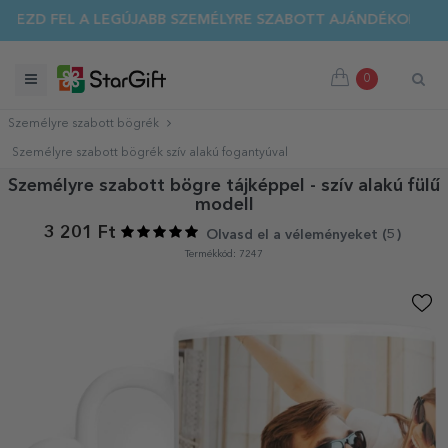
EZD FEL A LEGÚJABB SZEMÉLYRE SZABOTT AJÁNDÉKOKAT!
0
Személyre szabott bögrék
Személyre szabott bögrék szív alakú fogantyúval
Személyre szabott bögre tájképpel - szív alakú fülű
modell
3 201 Ft
Olvasd el a véleményeket (
5
)
Termékkód: 7247