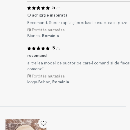
5
/ 5
O achiziție inspirată
Recomand. Super rapizi și produsele exact ca in poze.
Fordítás mutatása
Bianca,
Románia
5
/ 5
recomand
al treilea model de sucitor pe care-l comand si de fieca
comenzii
Fordítás mutatása
Iorga-Brihac,
Románia