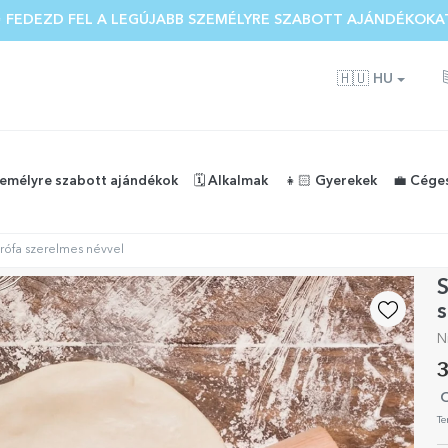
 FEDEZD FEL A LEGÚJABB SZEMÉLYRE SZABOTT AJÁNDÉKOKA
🇭🇺
HU
zemélyre szabott ajándékok
🗓️ Alkalmak
👧🏻 Gyerekek
💼 Cége
rófa szerelmes névvel
S
s
N
3
O
Te