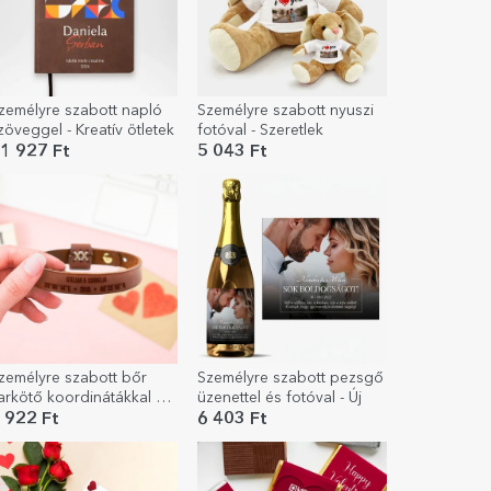
zemélyre szabott napló
Személyre szabott nyuszi
zöveggel - Kreatív ötletek
fotóval - Szeretlek
1 927 Ft
5 043 Ft
zemélyre szabott bőr
Személyre szabott pezsgő
arkötő koordinátákkal és
üzenettel és fotóval - Új
évvel
 922 Ft
6 403 Ft