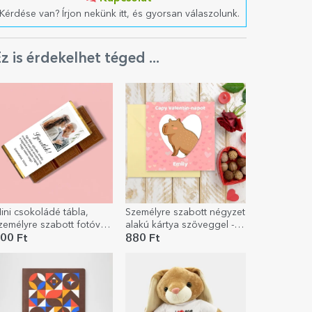
Kérdése van? Írjon nekünk itt, és gyorsan válaszolunk.
z is érdekelhet téged ...
ini csokoládé tábla,
Személyre szabott négyzet
zemélyre szabott fotóval
alakú kártya szöveggel -
s üzenettel
Kapibara
00 Ft
880 Ft