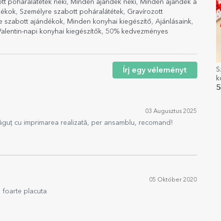
tt poháralátétek neki
,
Minden ajándék neki
,
Minden ajándék a
dékok
,
Személyre szabott poháralátétek
,
Gravírozott
e szabott ajándékok
,
Minden konyhai kiegészítő
,
Ajánlásaink
,
Valentin-napi konyhai kiegészítők
,
50% kedvezményes
S
Írj egy véleményt
k
ü
5
03 Augusztus 2025
răguț cu imprimarea realizată, per ansamblu, recomand!
05 Október 2020
a foarte placuta