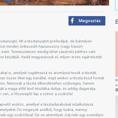
Megosztás
E
észtanyújtó. Mi a tésztanyújtót preferáljuk, de bármilyen
szközt minden önbecsülő háziasszony (vagy háziúr)
k iránt. Természetesen mindig lehet vásárolni pitéhez való
n készítjük. Hadd magyarázzuk el, milyen érzés saját tésztát
sakat is, amelyek rugalmassá és aromássá teszik a tésztát,
je össze őket egy kanállal, majd amikor a tészta kezd formát
M
ációs. Nemcsak a tészta elkészítéséhez szükséges, hanem
s
ját a maga előtt lévő tésztába dobja, és addig dagasztja,
é
8
 van, a főszereplő lép a színre: a sodrófa!
apvető eszköz, amellyel a tésztadarabokat műalkotássá
éit, amelyeket Ön megeszik anélkül, hogy tudná, mennyi
 neki egy sodrófával. De ne akármilyet. Adj neki egy személyre