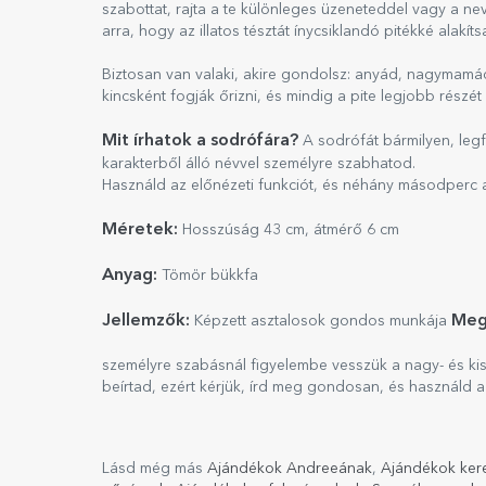
szabottat, rajta a te különleges üzeneteddel vagy a nev
arra, hogy az illatos tésztát ínycsiklandó pitékké alakíts
Biztosan van valaki, akire gondolsz: anyád, nagymamá
kincsként fogják őrizni, és mindig a pite legjobb rész
Mit írhatok a sodrófára?
A sodrófát bármilyen, leg
karakterből álló névvel személyre szabhatod.
Használd az előnézeti funkciót, és néhány másodperc a
Méretek:
Hosszúság 43 cm, átmérő 6 cm
Anyag:
Tömör bükkfa
Jellemzők:
Meg
Képzett asztalosok gondos munkája
személyre szabásnál figyelembe vesszük a nagy- és ki
beírtad, ezért kérjük, írd meg gondosan, és használd az
Lásd még más
Ajándékok Andreeának
,
Ajándékok ker