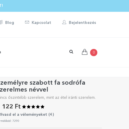
T!
Blog
Kapcsolat
Bejelentkezés
s
0
zemélyre szabott fa sodrófa
zerelmes névvel
incs őszintébb szerelem, mint az étel iránti szerelem.
 122 Ft
lvasd el a véleményeket (
4
)
rmékkód: 7290