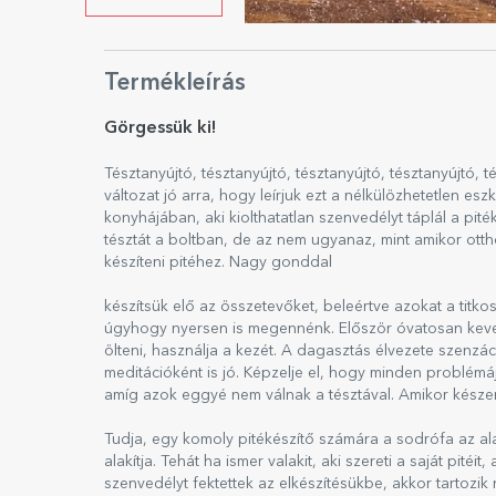
Termékleírás
Görgessük ki!
Tésztanyújtó, tésztanyújtó, tésztanyújtó, tésztanyújtó, t
változat jó arra, hogy leírjuk ezt a nélkülözhetetlen e
konyhájában, aki kiolthatatlan szenvedélyt táplál a pité
tésztát a boltban, de az nem ugyanaz, mint amikor ottho
készíteni pitéhez. Nagy gonddal
készítsük elő az összetevőket, beleértve azokat a titko
úgyhogy nyersen is megennénk. Először óvatosan kever
ölteni, használja a kezét. A dagasztás élvezete szenz
meditációként is jó. Képzelje el, hogy minden problémá
amíg azok eggyé nem válnak a tésztával. Amikor készen
Tudja, egy komoly pitékészítő számára a sodrófa az al
alakítja. Tehát ha ismer valakit, aki szereti a saját pit
szenvedélyt fektettek az elkészítésükbe, akkor tartozik