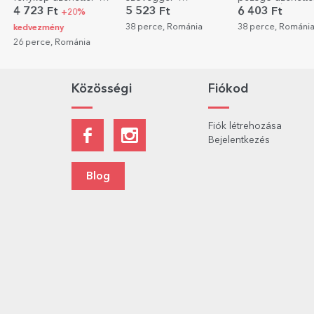
mosolygós modell
Nyugdíjazás
fotóval - Új
4 723 Ft
5 523 Ft
6 403 Ft
+20%
38 perce, Románia
38 perce, Románi
kedvezmény
26 perce, Románia
Közösségi
Fiókod
Fiók létrehozása
Bejelentkezés
Blog