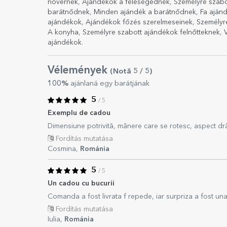
nővérnek
,
Ajándékok a feleségednek
,
Személyre szabo
barátnődnek
,
Minden ajándék a barátnődnek
,
Fa aján
ajándékok
,
Ajándékok főzés szerelmeseinek
,
Személyr
A konyha
,
Személyre szabott ajándékok felnőtteknek
,
ajándékok
.
Vélemények
(Notă
5
/ 5
)
100%
ajánlaná egy barátjának
5
/ 5
Exemplu de cadou
Dimensiune potrivită, mânere care se rotesc, aspect d
Fordítás mutatása
Cosmina,
Románia
5
/ 5
Un cadou cu bucurii
Comanda a fost livrata f repede, iar surpriza a fost un
Fordítás mutatása
Iulia,
Románia