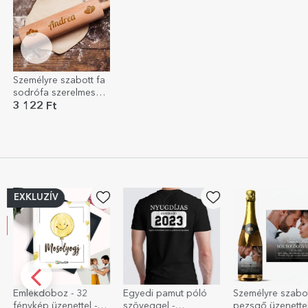
Személyre szabott fa
sodrófa szerelmes
névvel
3 122 Ft
EXKLUZÍV
Emlékdoboz - 32
Egyedi pamut póló
Személyre szabo
fénykép üzenettel -
szöveggel -
pezsgő üzenette