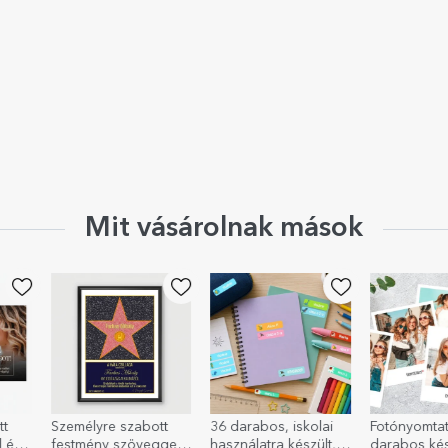
Mit vásárolnak mások
tt
Személyre szabott
36 darabos, iskolai
Fotónyomtat
l és
festmény szöveggel –
használatra készült,
darabos kés