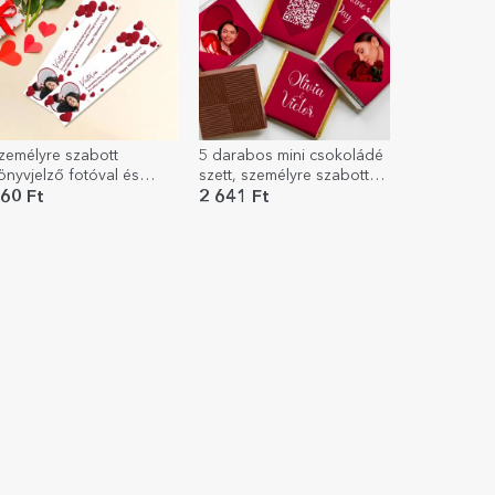
zemélyre szabott
5 darabos mini csokoládé
önyvjelző fotóval és
szett, személyre szabott
zenettel – Szeretlek
fotókkal, QR-kóddal és
60 Ft
2 641 Ft
szöveggel - Love