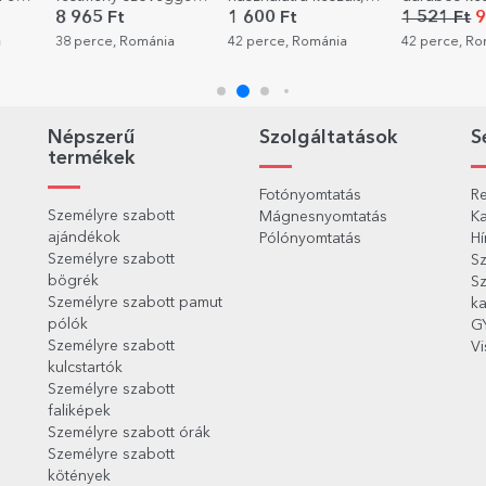
Hálaszív a
személyre szabott
10x12 cm-es
8 965 Ft
1 600 Ft
1 521 Ft
9
nyugdíjazás
matricakészlet
méretben
a
38 perce, Románia
42 perce, Románia
42 perce, R
alkalmából
(önragasztós címke)
Népszerű
Szolgáltatások
S
termékek
Fotónyomtatás
Re
Személyre szabott
Mágnesnyomtatás
Ka
ajándékok
Pólónyomtatás
Hí
Személyre szabott
Sz
bögrék
Sz
Személyre szabott pamut
ka
pólók
G
Személyre szabott
Vi
kulcstartók
Személyre szabott
faliképek
Személyre szabott órák
Személyre szabott
kötények