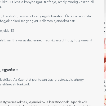
ükkel. Ez lesz a konyha igazi trófeája, amely mindig készen áll
a.
d, barátnőd, anyósod vagy egyik barátod. Ők az új sodrófát
ét fogják neked meghagyni. Kellemes ajándékozást!
S
s
feljebb 15
1
latt, mintha varázslat lenne, megnézheted, hogy fog kinézni!
jegyzés:
A
sbetűket. Az üzenetet pontosan úgy gravírozzuk, ahogy
S
 előnézeti funkciót.
k
n
3
esztgyermekeknek
,
Ajándékok a barátnődnek
,
Ajándékok