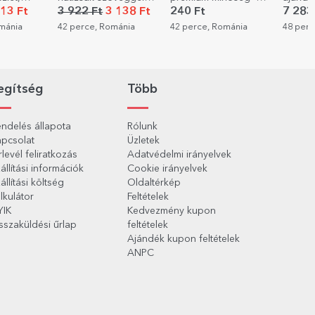
 polaroid
Szivárvány
10x15 cm-es
üzenett
13 Ft
3 922 Ft
3 138 Ft
240 Ft
7 283
formátum
Túlélő
ománia
42 perce, Románia
42 perce, Románia
48 perc
legény
egítség
Több
ndelés állapota
Rólunk
pcsolat
Üzletek
rlevél feliratkozás
Adatvédelmi irányelvek
állítási információk
Cookie irányelvek
állítási költség
Oldaltérkép
lkulátor
Feltételek
YIK
Kedvezmény kupon
sszaküldési űrlap
feltételek
Ajándék kupon feltételek
ANPC