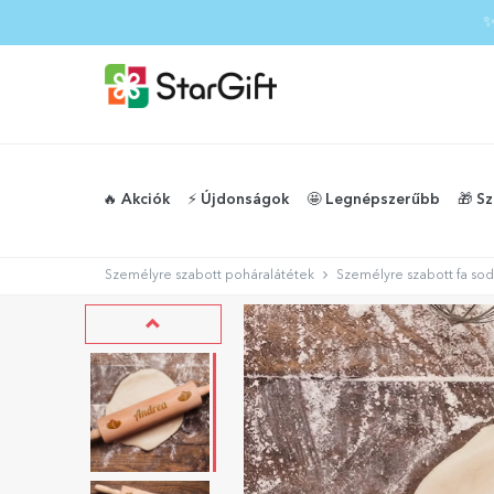
✨
🔥 Akciók
⚡️ Újdonságok
🤩 Legnépszerűbb
🎁 S
Személyre szabott poháralátétek
Személyre szabott fa sod