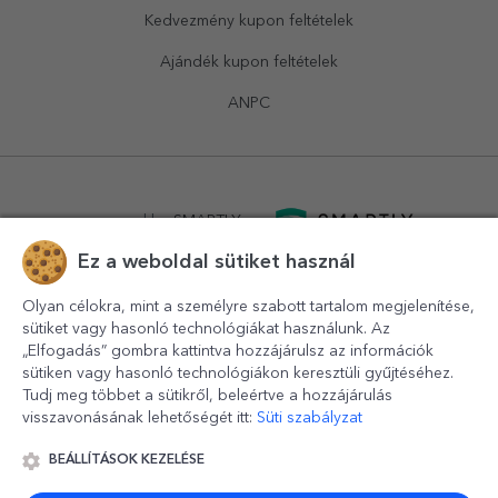
Kedvezmény kupon feltételek
Ajándék kupon feltételek
ANPC
powered by
SMARTLY.ro
Ez a weboldal sütiket használ
logistics by
APACARGO.com
Olyan célokra, mint a személyre szabott tartalom megjelenítése,
sütiket vagy hasonló technológiákat használunk. Az
„Elfogadás” gombra kattintva hozzájárulsz az információk
sütiken vagy hasonló technológiákon keresztüli gyűjtéséhez.
Tudj meg többet a sütikről, beleértve a hozzájárulás
visszavonásának lehetőségét itt:
Süti szabályzat
BEÁLLÍTÁSOK KEZELÉSE
© 2016-2026
StarGift
Romania,
București
, strada
Copilului
nr. 6-12, parter
,
Sector 1
, cod postal
012178
,
email: