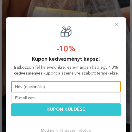
×
🎁
-10%
Kupon kedvezményt kapsz!
Iratkozzon fel hírlevelünkre, és e-mailben kap egy
10%
kedvezményes
kupont a személyre szabott termékekre.
KUPON KÜLDÉSE
Most nem, kérdezzen később