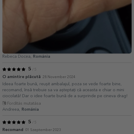
Rebeca Docea,
Románia
5
/ 5
O amintire plăcută
28 November 2024
Ideea foarte bună, reușit ambalajul, poza se vede foarte bine,
recomand, însă trebuie sa va așteptați că aceasta e chiar o mini
ciocolată! Dar o idee foarte bună de a surprinde pe cineva drag!
Fordítás mutatása
Andreea,
Románia
5
/ 5
Recomand
01 Szeptember 2023