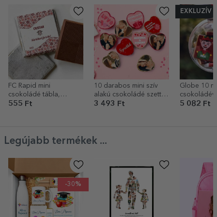
EXKLUZÍV
FC Rapid mini
10 darabos mini szív
Globe 10 mi
csokoládé tábla,
alakú csokoládé szett,
csokoládéva
személyre szabott
fotókkal és szöveggel
személyre s
555 Ft
3 493 Ft
5 082 Ft
szöveggel - Téli
személyre szabva –
Boldog kará
ünnepek
Love
Legújabb termékek ...
-30%