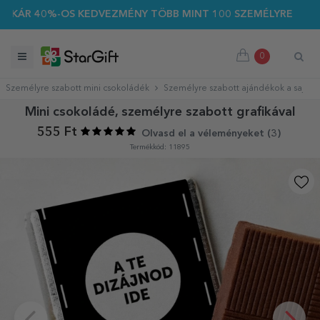
OS KEDVEZMÉNY TÖBB MINT 100 SZEMÉLYRE SZABOTT AJÁNDÉK
0
Személyre szabott mini csokoládék
Személyre szabott ajándékok a saját g
Mini csokoládé, személyre szabott grafikával
555 Ft
Olvasd el a véleményeket (
3
)
Termékkód: 11895