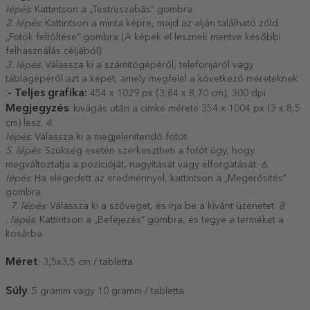
lépés
: Kattintson a „Testreszabás” gombra
2
.
lépés
: Kattintson a minta képre, majd az alján található zöld
„Fotók feltöltése” gombra (A képek el lesznek mentve későbbi
felhasználás céljából).
3. lépés
: Válassza ki a számítógépéről, telefonjáról vagy
táblagépéről azt a képet, amely megfelel a következő méreteknek
- Teljes grafika:
:
454 x 1029 px (3,84 x 8,70 cm), 300 dpi
Megjegyzés
: kivágás után a címke mérete 354 x 1004 px (3 x 8,5
cm) lesz.
4.
lépés
: Válassza ki a megjelenítendő fotót.
5. lépés
: Szükség esetén szerkesztheti a fotót úgy, hogy
megváltoztatja a pozícióját, nagyítását vagy elforgatását.
6.
lépés
: Ha elégedett az eredménnyel, kattintson a „Megerősítés”
gombra
.
7. lépés
: Válassza ki a szöveget, és írja be a kívánt üzenetet.
8
. lépés
: Kattintson a „Befejezés” gombra, és tegye a terméket a
kosárba.
Méret
: 3,5x3,5 cm / tabletta
Súly
: 5 gramm vagy 10 gramm / tabletta