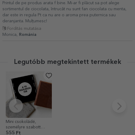
Printul de pe produs arata f bine. Mi-ar fi plăcut sa pot alege
sortimentul de ciocolata, întrucât nu sunt fan ciocolata cu menta,
dar este in regula Pt ca nu are o aroma prea puternica sau
deranjanta. Mulțumesc!
Fordítás mutatása
Monica,
Románia
Legutóbb megtekintett termékek
Mini csokoládé,
személyre szabott
grafikával
555 Ft