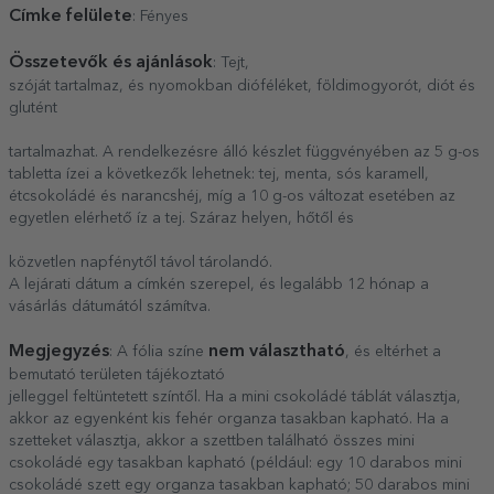
Címke felülete
: Fényes
Összetevők és ajánlások
: Tejt,
szóját tartalmaz, és nyomokban dióféléket, földimogyorót, diót és
glutént
tartalmazhat. A rendelkezésre álló készlet függvényében az 5 g-os
tabletta ízei a következők lehetnek: tej, menta, sós karamell,
étcsokoládé és narancshéj, míg a 10 g-os változat esetében az
egyetlen elérhető íz a tej. Száraz helyen, hőtől és
közvetlen napfénytől távol tárolandó.
A lejárati dátum a címkén szerepel, és legalább 12 hónap a
vásárlás dátumától számítva.
Megjegyzés
nem választható
: A fólia színe
, és eltérhet a
bemutató területen tájékoztató
jelleggel feltüntetett színtől. Ha a mini csokoládé táblát választja,
akkor az egyenként kis fehér organza tasakban kapható. Ha a
szetteket választja, akkor a szettben található összes mini
csokoládé egy tasakban kapható (például: egy 10 darabos mini
csokoládé szett egy organza tasakban kapható; 50 darabos mini