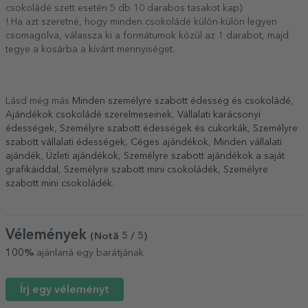
csokoládé szett esetén 5 db 10 darabos tasakot kap)
! Ha azt szeretné, hogy minden csokoládé külön-külön legyen
csomagolva, válassza ki a formátumok közül az 1 darabot, majd
tegye a kosárba a kívánt mennyiséget.
Lásd még más
Minden személyre szabott édesség és csokoládé
,
Ajándékok csokoládé szerelmeseinek
,
Vállalati karácsonyi
édességek
,
Személyre szabott édességek és cukorkák
,
Személyre
szabott vállalati édességek
,
Céges ajándékok
,
Minden vállalati
ajándék
,
Üzleti ajándékok
,
Személyre szabott ajándékok a saját
grafikáiddal
,
Személyre szabott mini csokoládék
,
Személyre
szabott mini csokoládék
.
Vélemények
(Notă
5
/ 5
)
100%
ajánlaná egy barátjának
Írj egy véleményt