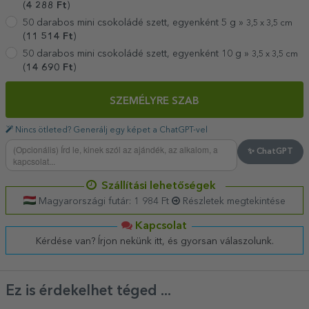
(
4 288
Ft
)
50 darabos mini csokoládé szett, egyenként 5 g »
3,5 x 3,5 cm
(
11 514
Ft
)
50 darabos mini csokoládé szett, egyenként 10 g »
3,5 x 3,5 cm
(
14 690
Ft
)
SZEMÉLYRE SZAB
Nincs ötleted? Generálj egy képet a ChatGPT-vel
✨ ChatGPT
Szállítási lehetőségek
Magyarországi futár: 1 984 Ft
Részletek megtekintése
Kapcsolat
Kérdése van? Írjon nekünk itt, és gyorsan válaszolunk.
Ez is érdekelhet téged ...