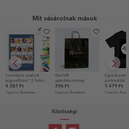
Mit vásárolnak mások
StarGift
Egyedi pamut póló a
Egyedi pamu
ajándékcsomag
portréddal
szöveggel - 
396 Ft
5 479 Ft
5 479 Ft
3 perce, Románia
7 perce, Románia
7 perce, Romá
Közösségi