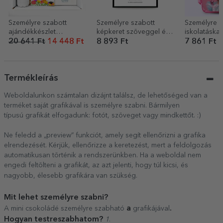
Személyre szabott
Személyre szabott
Személyre s
ajándékkészlet
képkeret szöveggel és
iskolatáska 
tanárnőknek, üzenettel
54 fotóval – Apa, 2 lány
20 641 Ft
14 448 Ft
8 893 Ft
7 861 Ft
és logóval
Termékleírás
Weboldalunkon számtalan dizájnt találsz, de lehetőséged van a
terméket saját grafikával is személyre szabni. Bármilyen
típusú grafikát elfogadunk: fotót, szöveget vagy mindkettőt. :)
Ne feledd a „preview” funkciót, amely segít ellenőrizni a grafika
elrendezését. Kérjük, ellenőrizze a keretezést, mert a feldolgozás
automatikusan történik a rendszerünkben. Ha a weboldal nem
engedi feltölteni a grafikát, az azt jelenti, hogy túl kicsi, és
nagyobb, élesebb grafikára van szükség.
Mit lehet személyre szabni?
a
.
A mini csokoládé személyre szabható
grafikájával
Hogyan testreszabhatom?
1
.