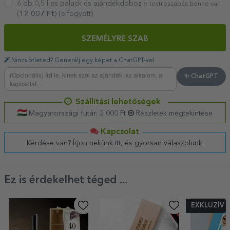
6 db 0,5 l-es palack és ajándékdoboz »
testreszabás benne van
(
12 007
Ft
) (elfogyott)
SZEMÉLYRE SZAB
Nincs ötleted? Generálj egy képet a ChatGPT-vel
✨ ChatGPT
Szállítási lehetőségek
Magyarországi futár: 2 000 Ft
Részletek megtekintése
Kapcsolat
Kérdése van? Írjon nekünk itt, és gyorsan válaszolunk.
Ez is érdekelhet téged ...
EXKLUZÍV