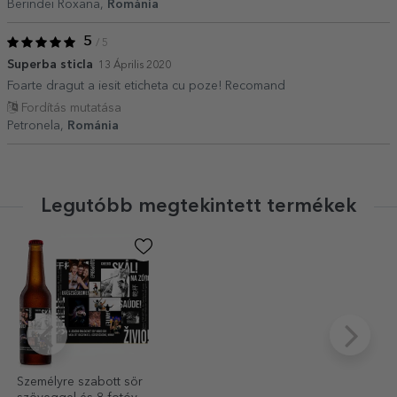
Berindei Roxana,
Románia
5
/ 5
Superba sticla
13 Április 2020
Foarte dragut a iesit eticheta cu poze! Recomand
Fordítás mutatása
Petronela,
Románia
Legutóbb megtekintett termékek
Személyre szabott sör