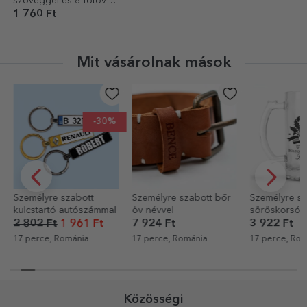
szöveggel és 8 fotóval
– Egészségünkre!
1 760 Ft
Mit vásárolnak mások
-30%
Személyre szabott
Személyre szabott bőr
Személyre sz
kulcstartó autószámmal
öv névvel
söröskorsó s
Royalty
2 802 Ft
1 961 Ft
7 924 Ft
3 922 Ft
17 perce, Románia
17 perce, Románia
17 perce, Rom
Közösségi