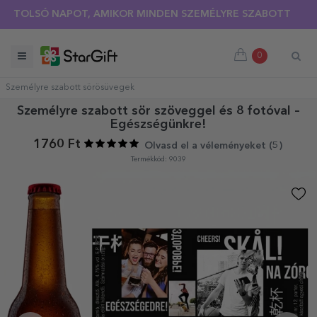
NYÁRI KIÁRUSÍTÁS 🌴 AKÁR 40%-OS KEDVEZMÉNY TÖBB MINT
LSÓ NAPOT, AMIKOR MINDEN SZEMÉLYRE SZABOTT PÓLÓRA 30
0
Személyre szabott sörösüvegek
Személyre szabott sör szöveggel és 8 fotóval –
Egészségünkre!
1760 Ft
Olvasd el a véleményeket (
5
)
Termékkód: 9039