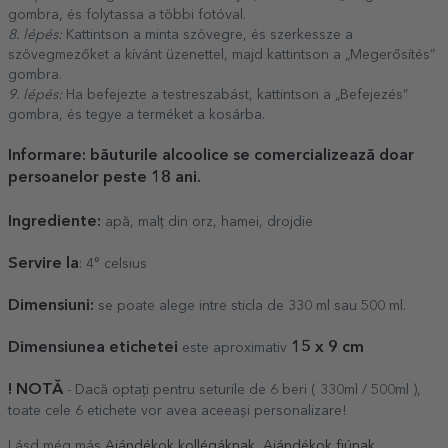
gombra, és folytassa a többi fotóval.
8. lépés:
Kattintson a minta szövegre, és szerkessze a
szövegmezőket a kívánt üzenettel, majd kattintson a „Megerősítés”
gombra.
9. lépés:
Ha befejezte a testreszabást, kattintson a „Befejezés”
gombra, és tegye a terméket a kosárba.
Informare: băuturile alcoolice se comercializează doar
persoanelor peste 18 ani.
Ingrediente:
apă, malț din orz, hamei, drojdie
Servire la
: 4° celsius
Dimensiuni:
se poate alege intre sticla de 330 ml sau 500 ml.
Dimensiunea etichetei
1
5
x 9 cm
este aproximativ
! NOTĂ
- Dacă optați pentru seturile de 6 beri ( 330ml / 500ml ),
toate cele 6 etichete vor avea aceeași personalizare!
Lásd még más
Ajándékok kollégáknak
,
Ajándékok fiúnak
,