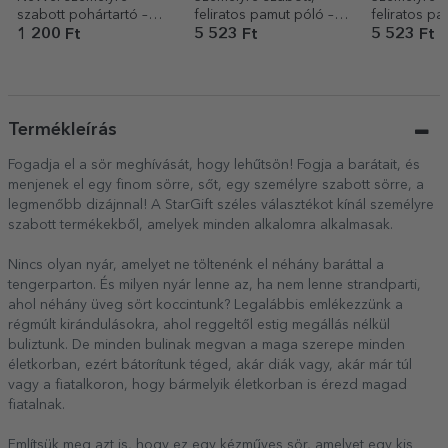
szabott pohártartó –
feliratos pamut póló –
feliratos pa
The cocktail club
Nyugdíjas vagyok,
Wine
1 200 Ft
5 523 Ft
5 523 Ft
mindent tudok
Termékleírás
Fogadja el a sör meghívását, hogy lehűtsön! Fogja a barátait, és
menjenek el egy finom sörre, sőt, egy személyre szabott sörre, a
legmenőbb dizájnnal! A StarGift széles választékot kínál személyre
szabott termékekből, amelyek minden alkalomra alkalmasak.
Nincs olyan nyár, amelyet ne töltenénk el néhány baráttal a
tengerparton. És milyen nyár lenne az, ha nem lenne strandparti,
ahol néhány üveg sört koccintunk? Legalábbis emlékezzünk a
régmúlt kirándulásokra, ahol reggeltől estig megállás nélkül
buliztunk. De minden bulinak megvan a maga szerepe minden
életkorban, ezért bátorítunk téged, akár diák vagy, akár már túl
vagy a fiatalkoron, hogy bármelyik életkorban is érezd magad
fiatalnak.
Említsük meg azt is, hogy ez egy kézműves sör, amelyet egy kis