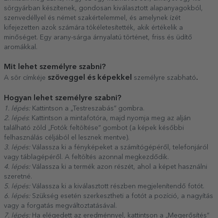
sörgyárban készítenek, gondosan kiválasztott alapanyagokból,
szenvedéllyel és német szakértelemmel, és amelynek ízét
kifejezetten azok számára tökéletesítették, akik értékelik a
minőséget. Egy arany-sárga árnyalatú történet, friss és üdítő
aromákkal.
Mit lehet személyre szabni?
szöveggel és képekkel
.
A sör címkéje
személyre szabható
Hogyan lehet személyre szabni?
1. lépés:
Kattintson a „Testreszabás” gombra.
2. lépés
: Kattintson a mintafotóra, majd nyomja meg az alján
található zöld „Fotók feltöltése” gombot (a képek későbbi
felhasználás céljából el lesznek mentve).
3. lépés:
Válassza ki a fényképeket a számítógépéről, telefonjáról
vagy táblagépéről. A feltöltés azonnal megkezdődik.
4. lépés:
Válassza ki a termék azon részét, ahol a képet használni
szeretné.
5. lépés:
Válassza ki a kiválasztott részben megjelenítendő fotót.
6. lépés:
Szükség esetén szerkesztheti a fotót a pozíció, a nagyítás
vagy a forgatás megváltoztatásával.
7. lépés:
Ha elégedett az eredménnyel, kattintson a „Megerősítés”