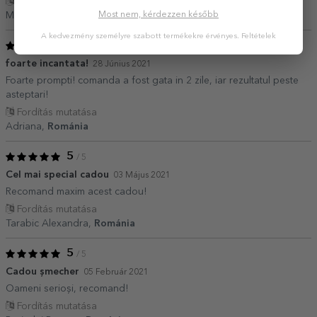
Fordítás mutatása
Most nem, kérdezzen később
Mirela,
Románia
A kedvezmény személyre szabott termékekre érvényes.
Feltételek
5
/ 5
foarte incantata!
28 Június 2021
Foarte prompti! comanda a fost gata in 2 zile, iar rezultatul peste
asteptari!
Fordítás mutatása
Adriana,
Románia
5
/ 5
Cel mai special cadou
03 Május 2021
Recomand maxim acest cadou!
Fordítás mutatása
Tarabic Alexandra,
Románia
5
/ 5
Cadou șmecher
05 Február 2021
Oameni serioși, recomand!
Fordítás mutatása