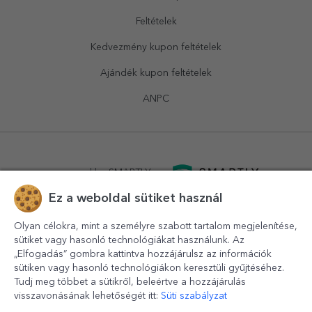
Feltételek
Kedvezmény kupon feltételek
Ajándék kupon feltételek
ANPC
powered by
SMARTLY.ro
Ez a weboldal sütiket használ
logistics by
APACARGO.com
Olyan célokra, mint a személyre szabott tartalom megjelenítése,
sütiket vagy hasonló technológiákat használunk. Az
„Elfogadás” gombra kattintva hozzájárulsz az információk
sütiken vagy hasonló technológiákon keresztüli gyűjtéséhez.
Tudj meg többet a sütikről, beleértve a hozzájárulás
visszavonásának lehetőségét itt:
Süti szabályzat