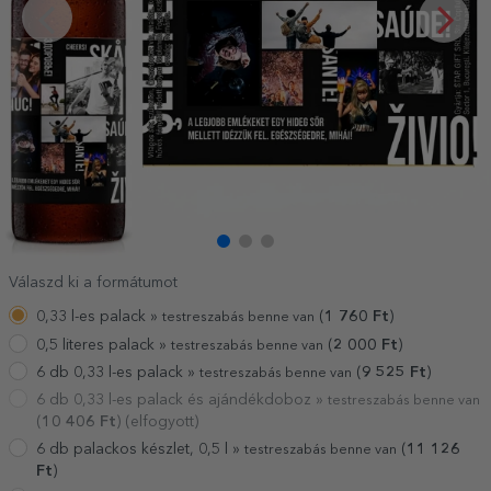
Válaszd ki a formátumot
0,33 l-es palack »
(
1 760
Ft
)
testreszabás benne van
0,5 literes palack »
(
2 000
Ft
)
testreszabás benne van
6 db 0,33 l-es palack »
(
9 525
Ft
)
testreszabás benne van
6 db 0,33 l-es palack és ajándékdoboz »
testreszabás benne van
(
10 406
Ft
) (elfogyott)
6 db palackos készlet, 0,5 l »
(
11 126
testreszabás benne van
Ft
)