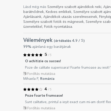
Lásd még más
Személyre szabott ajándékok neki
,
Aján
barátnődnek
,
Kedves emlékek
,
Személyre szabott ajá
Ajánlásaink
,
Ajándékok utazás szerelmeseinek
,
Fényké
Személyre szabott fotók és mágnesek
,
Személyre szabo
üzenetekkel
,
Fotók nyomtatása
.
Vélemények
(értékelés
4.9
/ 5
)
99%
ajánlaná egy barátjának
5
/ 5
O achitizie cu succes!
Poze de calitate superioara! Foarte frumoase au iesit!
Fordítás mutatása
Mihaela P,
Románia
4
/ 5
Poze foarte frumoase!
Sunt calitative, printul a ieșit exact cum mi-am dorit! 
Fordítás mutatása