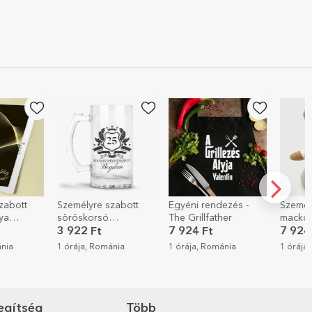
zabott
Egyéni rendezés -
Személyre szabott
Személ
The Grillfather
mackó két fotóval és
kiegész
 Royalty
szöveggel
névvel 
7 924 Ft
7 924 Ft
3 122
Sun
ánia
1 órája, Románia
1 órája, Románia
1 órája
egítség
Több