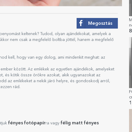
M
Megosztás
n
8
 benyomást keltenek? Tudod, olyan ajándékokat, amelyek a
kor nem csak a megfelelő boltba jöttél, hanem a megfelelő
dnod kell, hogy van egy dolog, ami mindenkit meghat: az
ét ember között. Az emlékek az egyetlen ajándékok, amelyeket
got, és kötik össze örökre azokat, akik ugyanazokat az
edd az emlékeket a nekik járó helyre, és gondoskodj arról,
ezzen rád.
F
c
f
1
fényes fotópapír
félig matt fényes
atjuk
ra vagy