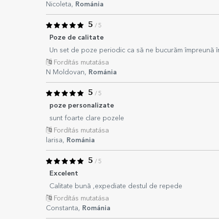
Nicoleta,
Románia
5
/ 5
Poze de calitate
Un set de poze periodic ca să ne bucurăm împreună în 
Fordítás mutatása
N Moldovan,
Románia
5
/ 5
poze personalizate
sunt foarte clare pozele
Fordítás mutatása
larisa,
Románia
5
/ 5
Excelent
Calitate bună ,expediate destul de repede
Fordítás mutatása
Constanta,
Románia