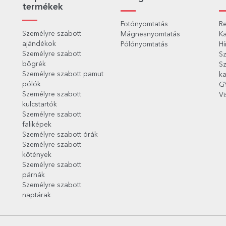
termékek
Fotónyomtatás
Re
Személyre szabott
Mágnesnyomtatás
Ka
ajándékok
Pólónyomtatás
Hí
Személyre szabott
Sz
bögrék
Sz
Személyre szabott pamut
ka
pólók
G
Személyre szabott
Vi
kulcstartók
Személyre szabott
faliképek
Személyre szabott órák
Személyre szabott
kötények
Személyre szabott
párnák
Személyre szabott
naptárak