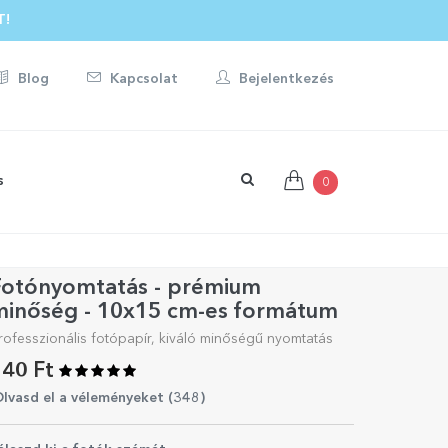
T!
Blog
Kapcsolat
Bejelentkezés
s
0
Fotónyomtatás - prémium
minőség - 10x15 cm-es formátum
rofesszionális fotópapír, kiváló minőségű nyomtatás
40 Ft
lvasd el a véleményeket (
348
)