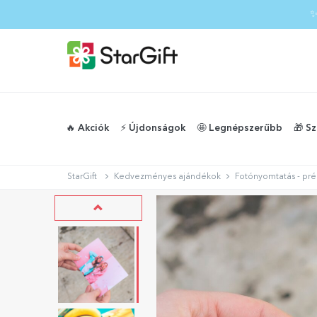
✨
🔥 Akciók
⚡️ Újdonságok
🤩 Legnépszerűbb
🎁 S
StarGift
Kedvezményes ajándékok
Fotónyomtatás - pr