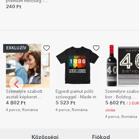
prémium minőség -
10x15 cm-es
240 Ft
formátum
Egyedi pamut póló
Személyre szabott
Egyedi pamut pó
szöveggel - Made in
bor - Boldog
portréddal
születésnapot!
5 523 Ft
5 602 Ft
5 523 Ft
/ 2 EUR csak
4 perce, Románia
7 perce, Románia
címke
4 perce, Románia
Közösségi
Fiókod