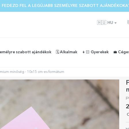
 FEDEZD FEL A LEGÚJABB SZEMÉLYRE SZABOTT AJÁNDÉKOKA
🇭🇺
HU
zemélyre szabott ajándékok
🗓️ Alkalmak
👧🏻 Gyerekek
💼 Cége
émium minőség - 10x15 cm-es formátum
p
2
O