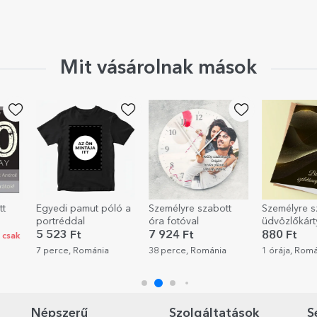
Mit vásárolnak mások
ló a
Személyre szabott
Személyre szabott
Személyre s
óra fotóval
üdvözlőkártya
söröskorsó
szöveggel - Boldog
szöveggel -
7 924 Ft
880 Ft
3 922 Ft
születésnapot!
38 perce, Románia
1 órája, Románia
1 órája, Rom
Népszerű
Szolgáltatások
S