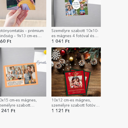
otónyomtatás – prémium
Személyre szabott 10x10-
inőség – 9x13 cm-es
es mágnes 4 fotóval és
ormátum
üzenettel – Boldog
60 Ft
1 041 Ft
húsvétot!
0x15 cm-es mágnes,
10x12 cm-es mágnes,
zemélyre szabott
személyre szabott fotóval
zöveggel és 2 fotóval –
és szöveggel - karácsonyi
 241 Ft
1 121 Ft
öszönöm!
ajándék