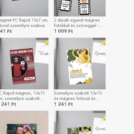
agnet FC Rapid 10x7 cm,
2 darab egyedi mágnes
évvel személyre szabva
fotókkal és szöveggel -
Különleges pillanatok
41 Ft
1 009 Ft
C Rapid mágnes, 10x15
Személyre szabott 10x15-
m, személyre szabott
ös mágnes fotóval és
otóval és szöveggel
szöveggel – Helló tavasz!
 241 Ft
1 241 Ft