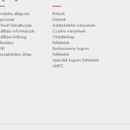
ndelés állapota
Rólunk
pcsolat
Üzletek
rlevél feliratkozás
Adatvédelmi irányelvek
állítási információk
Cookie irányelvek
állítási költség
Oldaltérkép
lkulátor
Feltételek
YIK
Kedvezmény kupon
sszaküldési űrlap
feltételek
Ajándék kupon feltételek
ANPC