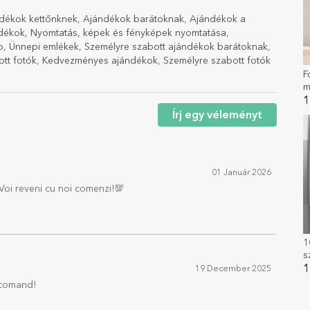
dékok kettőnknek
,
Ajándékok barátoknak
,
Ajándékok a
ndékok
,
Nyomtatás, képek és fényképek nyomtatása
,
p
,
Ünnepi emlékek
,
Személyre szabott ajándékok barátoknak
,
tt fotók
,
Kedvezményes ajándékok
,
Személyre szabott fotók
F
m
f
1
Írj egy véleményt
01 Január 2026
 Voi reveni cu noi comenzi!💯
1
s
s
1
19 December 2025
K
Recomand!