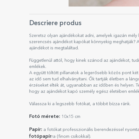
Descriere produs
Szeretsz olyan ajándékokat adni, amelyek igazán mély
szerencsés ajándékot kapókat könnyekig meghatják? Ak
ajándékot is megtaláltad.
Függetlenül attól, hogy kinek szánod az ajándékot, tu
emlékek.
A együtt töltött pillanatok a legerősebb közös pont k
az idő sem tud elhalványítani. Ők tartják életben a lán
érzéseket élték át, ugyanabban az időben és helyen. T
hogy az ajándékot kapó személy egész életében emlék
Válassza ki a legszebb fotókat, a többit bízza ránk.
Fotó mérete:
10x15 cm
Papír:
a fotókat professzionális berendezéssel nyomt
fotópapír
ra (finom csíkokkal).