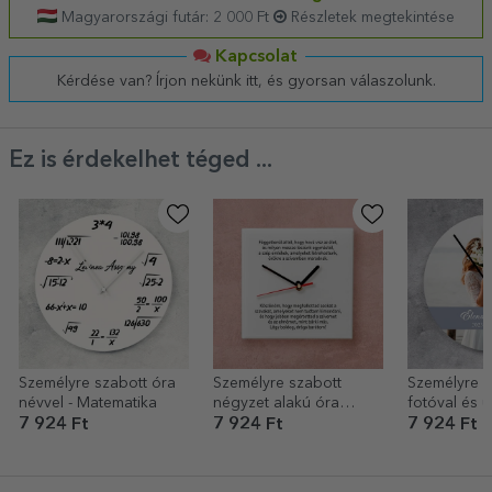
Magyarországi futár: 2 000 Ft
Részletek megtekintése
Kapcsolat
Kérdése van? Írjon nekünk itt, és gyorsan válaszolunk.
Ez is érdekelhet téged ...
Személyre szabott óra
Személyre szabott
Személyre s
névvel - Matematika
négyzet alakú óra
fotóval és ü
üzenettel
7 924 Ft
7 924 Ft
7 924 Ft