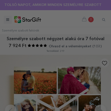
SÓ NAPOT, AMIKOR MINDEN SZEMÉLYRE SZABOTT PÓLÓRA 30%
0
Személyre szabott faliórák
Személyre szabott négyzet alakú óra 7 fotóval
7 924 Ft
Olvasd el a véleményeket (
102
)
Termékkód: 219