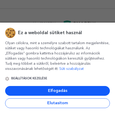
powered by
SMARTLY.ro
Ez a weboldal sütiket használ
logistics by
APACARGO.com
Olyan célokra, mint a személyre szabott tartalom megjelenítése,
sütiket vagy hasonló technológiákat használunk. Az
„Elfogadás” gombra kattintva hozzájárulsz az információk
sütiken vagy hasonló technológiákon keresztüli gyűjtéséhez.
Tudj meg többet a sütikről, beleértve a hozzájárulás
visszavonásának lehetőségét itt:
Süti szabályzat
BEÁLLÍTÁSOK KEZELÉSE
© 2016-2026
StarGift
Romania,
București
, strada
Copilului
nr. 6-12, parter
,
Sector 1
, cod postal
012178
,
email:
contact@stargift.hu
Elfogadás
www.stargift.hu
STARGIFT SRL
, cod fiscal
40077992
Elutasítom
Gyors fizetés ezen keresztül