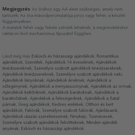
Megjegyzés
: Az órához egy AA elem szükséges, amely nem
tartozék; Az óra másodpercmutatója piros vagy fehér, a készlet
függvényében.
A mutatók fehér vagy fekete színűek lehetnek, a megrendeléskor
raktáron lévő mechanizmus típusától függően.
Lásd még más
Esküvői és házassági ajándékok
,
Romantikus
ajándékok
,
Szeretlek
,
Ajándékok 14 éveseknek
,
Ajándékok
tinédzsereknek
,
Személyre szabott ajándékok tinédzsereknek
,
Ajándékok tinédzsereknek
,
Személyre szabott ajándékok neki
,
Ajándékok lányoknak
,
Ajándékok ikreknek
,
Ajándékok a
vőlegénynek
,
Ajándékok a menyasszonynak
,
Ajándékok az orrnak
,
Ajándékok kettőnknek
,
Ajándékok barátoknak
,
Ajándékok a
barátnődnek
,
Ajándékok a feleségednek
,
Ajándékok a fiatal
párnak
,
Üveg ajándékok
,
Kedves emlékek
,
Otthon és kert
ajándékok
,
Faliórák
,
Személyre szabott faliórák
,
Ajánlásaink
,
Ajándékok utazás szerelmeseinek
,
Fénykép
,
Tizenévesek
,
Személyre szabott ajándékok felnőtteknek
,
Minden ajándék
anyának
,
Esküvői és házassági ajándékok
.