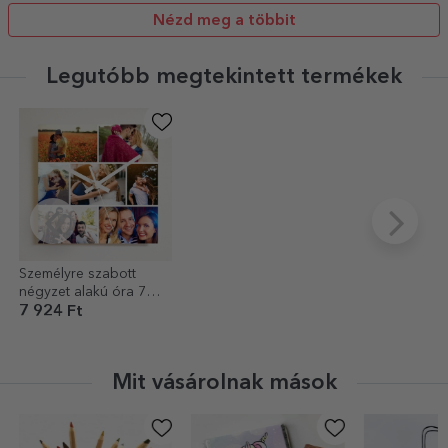
Nézd meg a többit
Legutóbb megtekintett termékek
Személyre szabott
négyzet alakú óra 7
fotóval
7 924 Ft
Mit vásárolnak mások