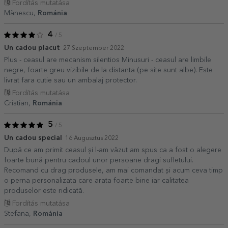
Fordítás mutatása
Mănescu,
Románia
4
/ 5
Un cadou placut
27 Szeptember 2022
Plus - ceasul are mecanism silentios Minusuri - ceasul are limbile
negre, foarte greu vizibile de la distanta (pe site sunt albe). Este
livrat fara cutie sau un ambalaj protector.
Fordítás mutatása
Cristian,
Románia
5
/ 5
Un cadou special
16 Augusztus 2022
După ce am primit ceasul și l-am văzut am spus ca a fost o alegere
foarte bună pentru cadoul unor persoane dragi sufletului.
Recomand cu drag produsele, am mai comandat și acum ceva timp
o perna personalizata care arata foarte bine iar calitatea
produselor este ridicată.
Fordítás mutatása
Stefana,
Románia