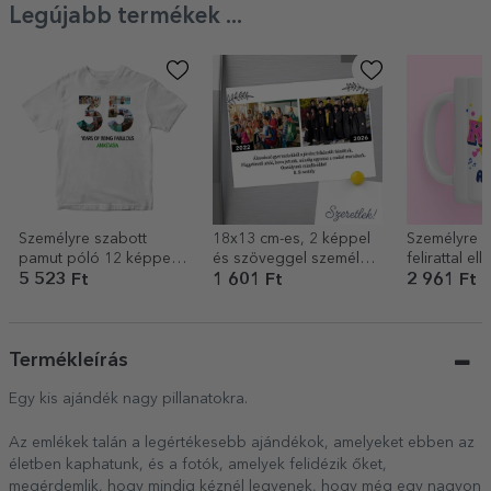
Legújabb termékek ...
Személyre szabott
18x13 cm-es, 2 képpel
Személyre s
pamut póló 12 képpel
és szöveggel személyre
felirattal el
és üzenettel – 35 éves
szabott mágnes –
Kpop
5 523 Ft
1 601 Ft
2 961 Ft
Akkor és most
Termékleírás
Egy kis ajándék nagy pillanatokra.
Az emlékek talán a legértékesebb ajándékok, amelyeket ebben az
életben kaphatunk, és a fotók, amelyek felidézik őket,
megérdemlik, hogy mindig kéznél legyenek, hogy még egy nagyon