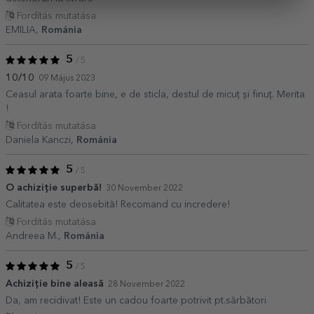
Fordítás mutatása
EMILIA,
Románia
5
/ 5
10/10
09 Május 2023
Ceasul arata foarte bine, e de sticla, destul de micuț și finuț. Merita
!
Fordítás mutatása
Daniela Kanczi,
Románia
5
/ 5
O achiziție superbă!
30 November 2022
Calitatea este deosebită! Recomand cu incredere!
Fordítás mutatása
Andreea M.,
Románia
5
/ 5
Achiziție bine aleasă
28 November 2022
Da, am recidivat! Este un cadou foarte potrivit pt.sărbători