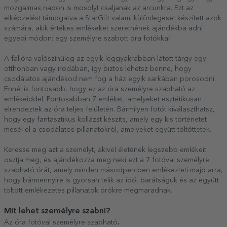
mozgalmas napon is mosolyt csaljanak az arcunkra. Ezt az
elképzelést támogatva a StarGift valami különlegeset készített azok
számára, akik értékes emlékeket szeretnének ajándékba adni
egyedi módon: egy személyre szabott óra fotókkal!
A falióra valószínűleg az egyik leggyakrabban látott tárgy egy
otthonban vagy irodában, így biztos lehetsz benne, hogy
csodálatos ajándékod nem fog a ház egyik sarkában porosodni.
Ennél is fontosabb, hogy ez az óra személyre szabható az
emlékeiddel. Pontosabban 7 emléket, amelyeket esztétikusan
elrendeztek az óra teljes felületén. Bármilyen fotót kiválaszthatsz,
hogy egy fantasztikus kollázst készíts, amely egy kis történetet
mesél el a csodálatos pillanatokról, amelyeket együtt töltöttetek.
Keresse meg azt a személyt, akivel életének legszebb emlékeit
osztja meg, és ajándékozza meg neki ezt a 7 fotóval személyre
szabható órát, amely minden másodpercben emlékezteti majd arra,
hogy bármennyire is gyorsan telik az idő, barátságuk és az együtt
töltött emlékezetes pillanatok örökre megmaradnak.
Mit lehet személyre szabni?
.
Az óra fotóval személyre szabható