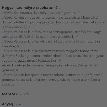
Hogyan személyre szabhatom?
1
. lépés:
Kattintson a „Személyre szabás” gombra;
2
. lépés
: Kattintson egy mintafotóra, majd az alján található zöld
„Fotók feltöltése” gombra (a képek későbbi felhasználás céljából el
lesznek mentve);
3
. lépés:
Válassza ki a fotókat a számítógépéről, telefonjáról vagy
táblagépéről. A feltöltés azonnal megkezdődik;
4
. lépés:
Válassza ki a termék azon részét, ahol a képet használni
szeretné;
5
. lépés:
Válassza ki a kiválasztott részben megjelenítendő fotót;
6. lépés:
Szükség esetén szerkesztheti a fotót a pozíció, a nagyítás
vagy a forgatás megváltoztatásával;
7.
lépés:
Ha elégedett az eredménnyel, kattintson a „Megerősítés”
gombra;
8
. lépés:
Miután befejezte a testreszabást, kattintson a „Befejezés”
gombra, válassza ki a termék formátumát, és tegye a terméket a
kosárba.
Méretek:
20x20 cm
Anyag
: üveg