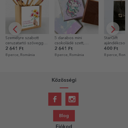
5 darabos mini
StarGift
Személyre sz
csokoládé szett,
ajándékcsomag
bögre gyere
fotókkal és szöveggel
fotóval és s
2 641 Ft
400 Ft
2 721 Ft
személyre szabva –
8 perce, Románia
8 perce, Románia
8 perce, Romá
Unicorn
Közösségi
Blog
Fiókod