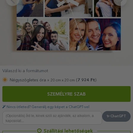
Válaszd ki a formátumot
Négyszögletes óra »
(
7 924
Ft
)
20 cm x 20 cm
SZEMÉLYRE SZAB
Nincs ötleted? Generálj egy képet a ChatGPT-vel
✨ ChatGPT
Szállítási lehetőségek