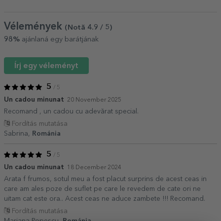
Vélemények
(Notă
4.9
/ 5
)
98%
ajánlaná egy barátjának
Írj egy véleményt
5
/ 5
Un cadou minunat
20 November 2025
Recomand , un cadou cu adevărat special.
Fordítás mutatása
Sabrina,
Románia
5
/ 5
Un cadou minunat
18 December 2024
Arata f frumos, sotul meu a fost placut surprins de acest ceas in
care am ales poze de suflet pe care le revedem de cate ori ne
uitam cat este ora.. Acest ceas ne aduce zambete !!! Recomand.
Fordítás mutatása
Mariana Popescu,
Románia