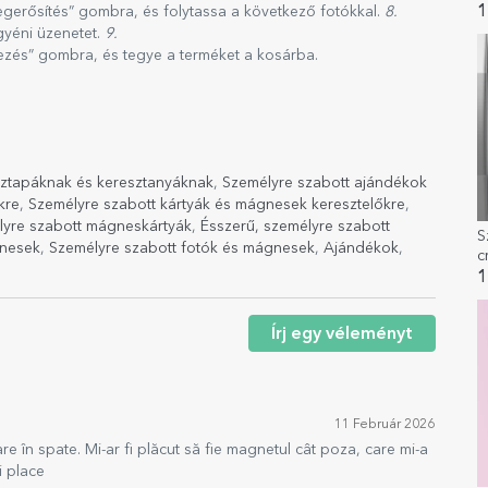
é
1
gerősítés” gombra, és folytassa a következő fotókkal.
8.
m
gyéni üzenetet.
9.
jezés” gombra, és tegye a terméket a kosárba.
ztapáknak és keresztanyáknak
,
Személyre szabott ajándékok
kre
,
Személyre szabott kártyák és mágnesek keresztelőkre
,
lyre szabott mágneskártyák
,
Ésszerű, személyre szabott
S
gnesek
,
Személyre szabott fotók és mágnesek
,
Ajándékok
,
c
s
1
Írj egy véleményt
11 Február 2026
re în spate. Mi-ar fi plăcut să fie magnetul cât poza, care mi-a
i place