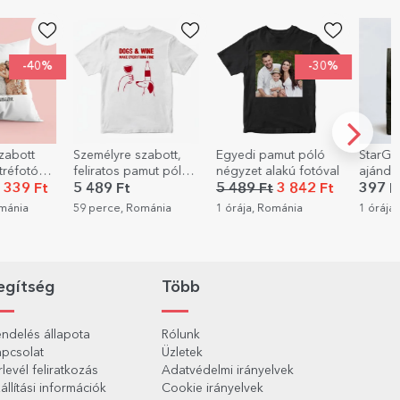
-30%
zabott,
Egyedi pamut póló
StarGift
Személ
mut póló –
négyzet alakú fotóval
ajándékcsomag
puzzle
fotóval
5 489 Ft
3 842 Ft
397 Ft
4 056
ománia
1 órája, Románia
1 órája, Románia
1 órája
egítség
Több
ndelés állapota
Rólunk
pcsolat
Üzletek
rlevél feliratkozás
Adatvédelmi irányelvek
állítási információk
Cookie irányelvek