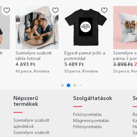
-40%
tt
Egyedi pamut póló a
Személyre szabott
Személyre s
portréddal
párna 2 portréfotóval
feliratos pa
és szöveggel
Wine
5 489 Ft
3 898 Ft
2 339 Ft
5 489 Ft
a
50 perce, Románia
56 perce, Románia
59 perce, R
Népszerű
Szolgáltatások
S
termékek
Fotónyomtatás
Re
Személyre szabott
Mágnesnyomtatás
Ka
ajándékok
Pólónyomtatás
Hí
Személyre szabott
Sz