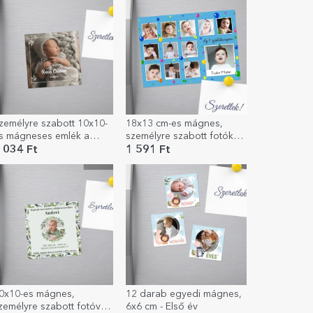
zemélyre szabott 10x10-
18x13 cm-es mágnes,
s mágneses emlék a
személyre szabott fotókkal
eresztelőre, fotóval és
és szöveggel – Az első
 034 Ft
1 591 Ft
zöveggel
születésnapom
0x10-es mágnes,
12 darab egyedi mágnes,
zemélyre szabott fotóval
6x6 cm - Első év