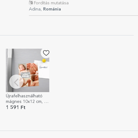
Fordítás mutatása
Adina,
Románia
Újrafelhasználható
mágnes 10x12 cm, 3
fotóval és üzenettel
1 591 Ft
személyre szabva