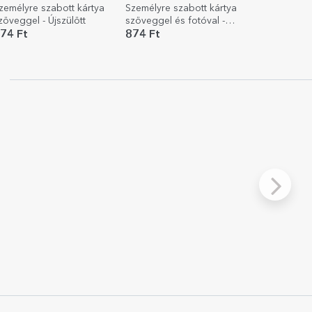
zemélyre szabott kártya
Személyre szabott kártya
zöveggel - Újszülött
szöveggel és fotóval -
Baba
74 Ft
874 Ft