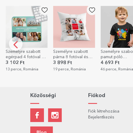
Személyre szabott
Személyre szabott
Személyre szabo
párna 8 fotóval és
pamut póló
tábla fotóval
szöveggel
gyerekeknek névvel -
3 898 Ft
4 693 Ft
4 693 Ft
Születésnap Johny-
19 perce, Románia
46 perce, Románia
46 perce, Románi
val
Közösségi
Fiókod
Fiók létrehozása
Bejelentkezés
Blog