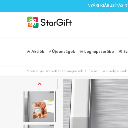
NYÁRI KIÁRUSÍTÁS
🔥 Akciók
⚡️ Újdonságok
🤩 Legnépszerűbb
🎁 S
Személyre szabott hűtőmágnesek
Ésszerű, személyre szab