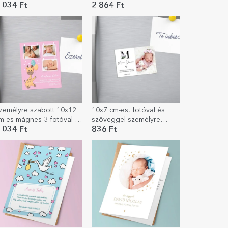
s szöveggel – keresztelői
 034 Ft
2 864 Ft
eghívó
zemélyre szabott 10x12
10x7 cm-es, fotóval és
m-es mágnes 3 fotóval és
szöveggel személyre
zöveggel - Baba
szabott mágnes –
 034 Ft
836 Ft
Keresztelői ajándék