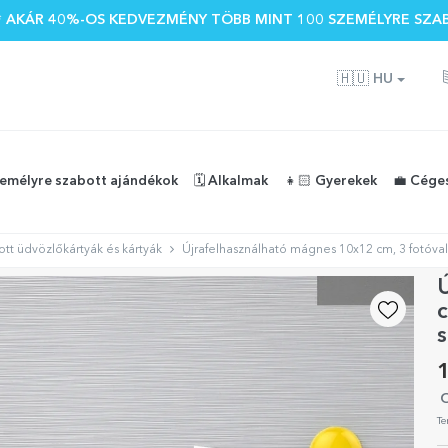
 🌴 AKÁR 40%-OS KEDVEZMÉNY TÖBB MINT 100 SZEMÉLYRE SZA
🇭🇺
HU
zemélyre szabott ajándékok
🗓️ Alkalmak
👧🏻 Gyerekek
💼 Cége
ott üdvözlőkártyák és kártyák
Újrafelhasználható mágnes 10x12 cm, 3 fotóva
c
1
O
Te