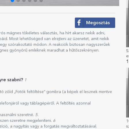
Megosztás
ós mágnes tökéletes választás, ha hírt akarsz nekik adni,
id. Most lehetőséged van elrejteni az üzenetet, amit nekik
a, egy szórakoztató módon. A reakciók biztosan nagyszerűek
mágnes gyönyörű emléknek maradhat a hűtőszekrényen.
S
e
k
1
s
re szabni?
1
ható zöld „Fotók feltöltése” gombra (a képek el lesznek mentve
lefonjáról vagy táblagépéről. A feltöltés azonnal
használni szeretné.
5.
észen szeretne megjeleníteni.
6
1
s
íció, a nagyítás vagy a forgatás megváltoztatásával.