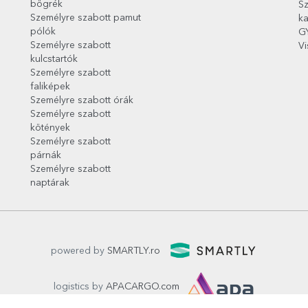
bögrék
Sz
Személyre szabott pamut
ka
pólók
G
Személyre szabott
Vi
kulcstartók
Személyre szabott
faliképek
Személyre szabott órák
Személyre szabott
kötények
Személyre szabott
párnák
Személyre szabott
naptárak
powered by
SMARTLY.ro
logistics by
APACARGO.com