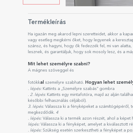
Termékleírás
Ha igazán meg akarod lepni szeretteidet, akkor a kapar
vagy esetleg megkérni őket, hogy legyenek a keresztapá
szánsz, és hagyni, hogy ők fedezzék fel, mi van alatt
lesznek, és garantáljuk, hogy sok mosoly lesz, és a 
Mit lehet személyre szabni?
A mágnes szöveggel és
al
Hogyan lehet személy
fotókk
személyre szabható.
. lépés:
Kattints a „Személyre szabás” gombra
. 2. lépés
: Kattints egy mintafotóra, majd az alján talál
későbbi felhasználás céljából).
3. lépés:
Válassza ki a fényképeket a számítógépéről, te
megkezdődik.
4
. lépés:
Válassza ki a termék azon részét, ahol a képet 
lépés:
Válassza ki a fényképet, amelyet a kiválasztott r
. lépés:
Szükség esetén szerkesztheti a fényképet a poz