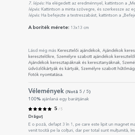
7. lépés:
Ha elégedett az eredménnyel, kattintson a „Me
lépés:
Kattintson a minta szövegre, és szerkessze az e
lépés:
Ha befejezte a testreszabást, kattintson a „Befe
A boríték mérete:
13x13 cm
Lásd még más
Keresztelői ajándékok
,
Ajándékok keres
keresztelőkre
,
Személyre szabott ajándékok keresztelő
Ajándékok keresztapáknak és keresztanyáknak
,
Szemé
üdvözlőkártyák és kártyák
,
Személyre szabott hűtőmá
Fotók nyomtatása
.
Vélemények
(Notă
5
/ 5
)
100%
ajánlaná egy barátjának
5
/ 5
Drăguț
E o poză, defapt 3 în 1, pe care este lipit un magnet ma
venit tocită pe la colțuri, dar per total sunt mulțumită, îm