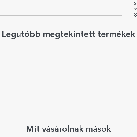
S
s
8
Legutóbb megtekintett termékek
Mit vásárolnak mások