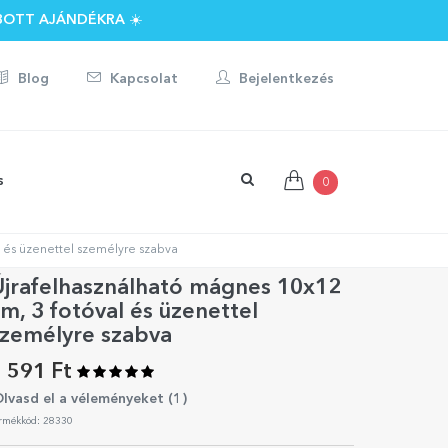
BOTT AJÁNDÉKRA ☀️
Blog
Kapcsolat
Bejelentkezés
s
0
l és üzenettel személyre szabva
Újrafelhasználható mágnes 10x12
m, 3 fotóval és üzenettel
személyre szabva
 591 Ft
lvasd el a véleményeket (
1
)
rmékkód: 28330