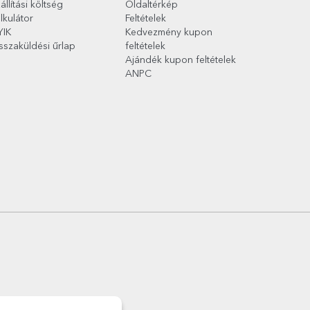
állítási költség
Oldaltérkép
lkulátor
Feltételek
YIK
Kedvezmény kupon
sszaküldési űrlap
feltételek
Ajándék kupon feltételek
ANPC