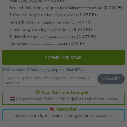
Matt üveg bögrék »
(
4 136
Ft
)
Fekete hőérzékeny bögre »
(
5 090
Ft
)
forró látható testreszabás
Rózsaszín bögre »
(
3 977
Ft
)
a fogantyún és belül
Fekete bögre »
(
3 977
Ft
)
a fogantyún és belül
Szürke bögre »
(
3 977
Ft
)
a fogantyún és belül
Türkizkék bögre »
(
3 977
Ft
)
a fogantyún és belül
Lila bögre »
(
3 977
Ft
)
a fogantyún és belül
SZEMÉLYRE SZAB
Nincs ötleted? Generálj egy képet a ChatGPT-vel
✨ ChatGPT
Szállítási lehetőségek
Magyarországi futár: 1 988 Ft
Részletek megtekintése
Kapcsolat
Kérdése van? Írjon nekünk itt, és gyorsan válaszolunk.