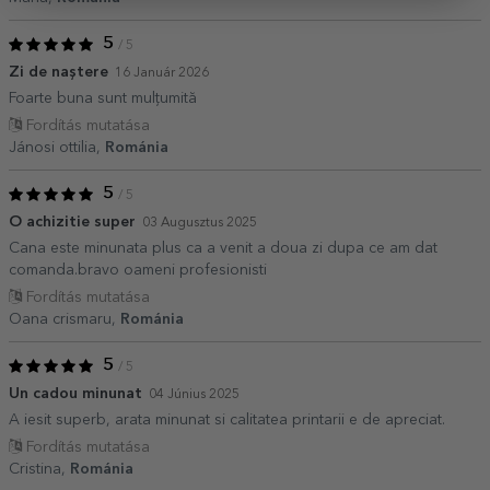
5
/ 5
Zi de naștere
16 Január 2026
Foarte buna sunt mulțumită
Fordítás mutatása
Jánosi ottilia,
Románia
5
/ 5
O achizitie super
03 Augusztus 2025
Cana este minunata plus ca a venit a doua zi dupa ce am dat
comanda.bravo oameni profesionisti
Fordítás mutatása
Oana crismaru,
Románia
5
/ 5
Un cadou minunat
04 Június 2025
A iesit superb, arata minunat si calitatea printarii e de apreciat.
Fordítás mutatása
Cristina,
Románia