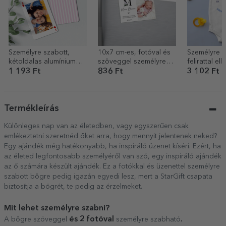
Személyre szabott,
10x7 cm-es, fotóval és
Személyre s
kétoldalas alumínium
szöveggel személyre
felirattal ellá
kártya fotóval és
szabott mágnes –
gyermekbod
1 193 Ft
836 Ft
3 102 Ft
üzenettel – Játékkártya
Keresztelői ajándék
nézek ki a 
képest
Termékleírás
Különleges nap van az életedben, vagy egyszerűen csak
emlékeztetni szeretnéd őket arra, hogy mennyit jelentenek neked?
Egy ajándék még hatékonyabb, ha inspiráló üzenet kíséri. Ezért, ha
az életed legfontosabb személyéről van szó, egy inspiráló ajándék
az ő számára készült ajándék. Ez a fotókkal és üzenettel személyre
szabott bögre pedig igazán egyedi lesz, mert a StarGift csapata
biztosítja a bögrét, te pedig az érzelmeket.
Mit lehet személyre szabni?
és 2 fotóval
.
A bögre szöveggel
személyre szabható