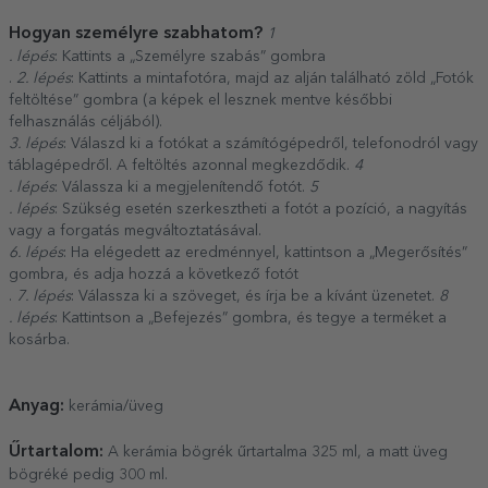
Hogyan személyre szabhatom?
1
. lépés
: Kattints a „Személyre szabás” gombra
.
2. lépés
: Kattints a mintafotóra, majd az alján található zöld „Fotók
feltöltése” gombra (a képek el lesznek mentve későbbi
felhasználás céljából).
3. lépés
: Válaszd ki a fotókat a számítógépedről, telefonodról vagy
táblagépedről. A feltöltés azonnal megkezdődik.
4
. lépés
: Válassza ki a megjelenítendő fotót.
5
. lépés
: Szükség esetén szerkesztheti a fotót a pozíció, a nagyítás
vagy a forgatás megváltoztatásával.
6. lépés
: Ha elégedett az eredménnyel, kattintson a „Megerősítés”
gombra, és adja hozzá a következő fotót
.
7. lépés
: Válassza ki a szöveget, és írja be a kívánt üzenetet.
8
. lépés
: Kattintson a „Befejezés” gombra, és tegye a terméket a
kosárba.
Anyag:
kerámia/üveg
Űrtartalom:
A kerámia bögrék űrtartalma 325 ml, a matt üveg
bögréké pedig 300 ml.