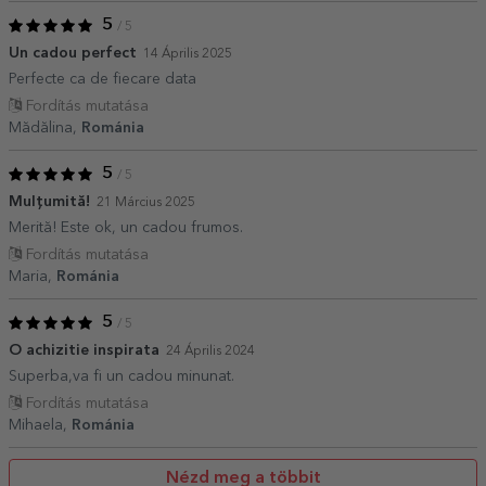
5
/ 5
Un cadou perfect
14 Április 2025
Perfecte ca de fiecare data
Fordítás mutatása
Mădălina,
Románia
5
/ 5
Mulțumită!
21 Március 2025
Merită! Este ok, un cadou frumos.
Fordítás mutatása
Maria,
Románia
5
/ 5
O achizitie inspirata
24 Április 2024
Superba,va fi un cadou minunat.
Fordítás mutatása
Mihaela,
Románia
Nézd meg a többit