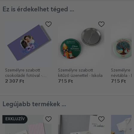
Ez is érdekelhet téged ...
Személyre szabott
Személyre szabott
Személyre s
csokoládé fotóval -
kitűző üzenettel - Iskola
névtábla - É
Virágok
2 307 Ft
715 Ft
715 Ft
Legújabb termékek ...
EXKLUZÍV