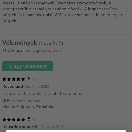
résszel
,
Heti kedvezmények
,
Személyre szabott bögrék
,
A
legnépszerűbb személyre szabott bögrék
,
A legnépszerűbb
bögrék és festmények akár 60% kedvezménnyel
,
Minden egyedi
bögrék
.
Vélemények
(Notă
5
/ 5
)
100%
ajánlaná egy barátjának
Írj egy véleményt
5
/ 5
Recomand
26 Június 2026
Livrare foarte rapida . Calitate foarte buna
Fordítás mutatása
Marius Golgojan,
Románia
5
/ 5
Un cadou superb!
17 Június 2026