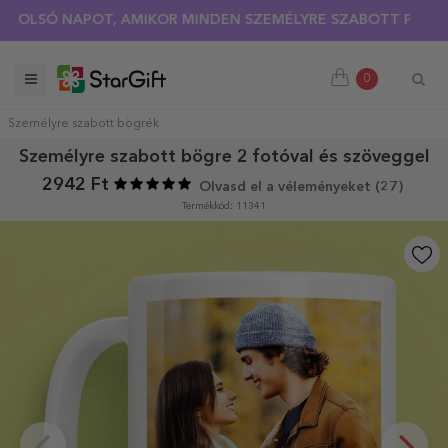
NYÁRI KIÁRUSÍTÁS 🌴 AKÁR 40%-OS KEDVEZMÉNY TÖBB MINT
Ó NAPOT, AMIKOR MINDEN SZEMÉLYRE SZABOTT PÓLÓRA 30%-
0
Személyre szabott bögrék
Személyre szabott bögre 2 fotóval és szöveggel
2942 Ft
Olvasd el a véleményeket (
27
)
Termékkód: 11341