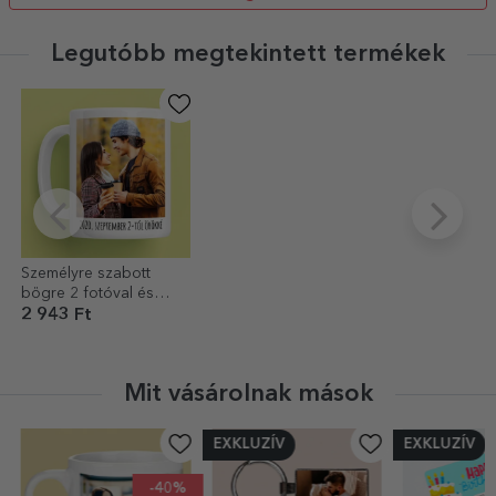
Legutóbb megtekintett termékek
Személyre szabott
bögre 2 fotóval és
szöveggel
2 943 Ft
Mit vásárolnak mások
EXKLUZÍV
EXKLUZÍV
-40%