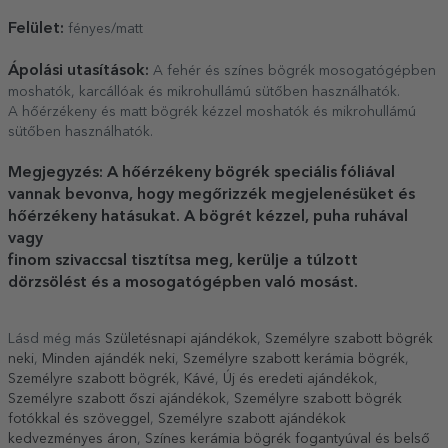
Felület:
fényes/matt
Ápolási utasítások:
A fehér és színes bögrék mosogatógépben
moshatók, karcállóak és mikrohullámú sütőben használhatók.
A hőérzékeny és matt bögrék kézzel moshatók és mikrohullámú
sütőben használhatók.
Megjegyzés: A hőérzékeny bögrék speciális fóliával
vannak bevonva, hogy megőrizzék megjelenésüket és
hőérzékeny hatásukat. A bögrét kézzel, puha ruhával
vagy
finom szivaccsal tisztítsa meg, kerülje a túlzott
dörzsölést és a mosogatógépben való mosást.
Lásd még más
Születésnapi ajándékok
,
Személyre szabott bögrék
neki
,
Minden ajándék neki
,
Személyre szabott kerámia bögrék
,
Személyre szabott bögrék
,
Kávé
,
Új és eredeti ajándékok
,
Személyre szabott őszi ajándékok
,
Személyre szabott bögrék
fotókkal és szöveggel
,
Személyre szabott ajándékok
kedvezményes áron
,
Színes kerámia bögrék fogantyúval és belső