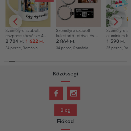
Személyre szabott
Személyre szabott
Személyre s
eszpresszócsésze 4
kulcstartó fotóval és
alumínium kár
fotóval és szöveggel
QR-kóddal – A mi
kétoldalas üz
2 704 Ft
1 622 Ft
2 864 Ft
1 590 Ft
dalunk
Boldog szüle
34 perce, Románia
34 perce, Románia
35 perce, Rom
Közösségi
Blog
Fiókod