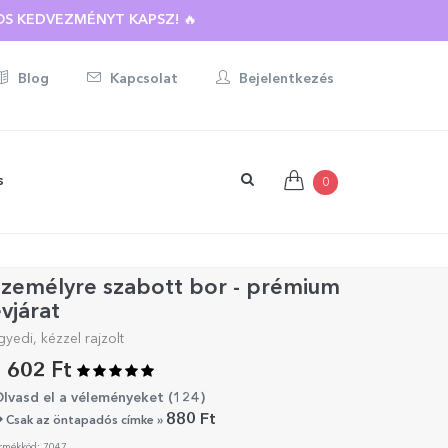
S KEDVEZMÉNYT KAPSZ! 🔥
Blog
Kapcsolat
Bejelentkezés
s
0
zemélyre szabott bor - prémium
vjárat
gyedi, kézzel rajzolt
 602 Ft
lvasd el a véleményeket (
124
)
880 Ft
Csak az öntapadós címke »
rmékkód: 7047