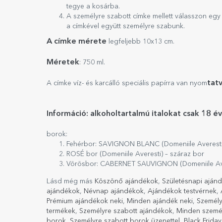
tegye a kosárba.
A személyre szabott címke mellett válasszon egy 
a címkével együtt személyre szabunk.
A címke mérete
legfeljebb 10x13 cm.
Méretek
: 750 ml.
tat
A címke víz- és karcálló speciális papírra van nyom
Információ: alkoholtartalmú italokat csak 18 é
borok:
Fehérbor: SAVIGNON BLANC (Domeniile Averesti)
ROSÉ bor (Domeniile Averesti) – száraz bor
Vörösbor: CABERNET SAUVIGNON (Domeniile Aver
Lásd még más
Köszönő ajándékok
,
Születésnapi aján
ajándékok
,
Névnap ajándékok
,
Ajándékok testvérnek
,
Prémium ajándékok neki
,
Minden ajándék neki
,
Személy
termékek
,
Személyre szabott ajándékok
,
Minden személ
borok
,
Személyre szabott borok üzenettel
,
Black Frid