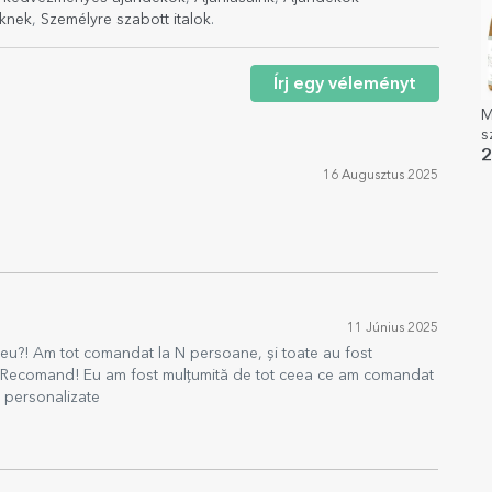
eknek
,
Személyre szabott italok
.
Írj egy véleményt
M
s
ü
2
h
16 Augusztus 2025
11 Június 2025
 eu?! Am tot comandat la N persoane, și toate au fost
per! Recomand! Eu am fost mulțumită de tot ceea ce am comandat
r personalizate