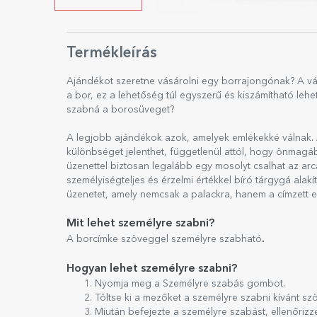
Termékleírás
Ajándékot szeretne vásárolni egy borrajongónak? A vál
a bor, ez a lehetőség túl egyszerű és kiszámítható le
szabná a borosüveget?
A legjobb ajándékok azok, amelyek emlékekké válnak.
különbséget jelenthet, függetlenül attól, hogy önmagá
üzenettel biztosan legalább egy mosolyt csalhat az ar
személyiségteljes és érzelmi értékkel bíró tárgygá alakít
üzenetet, amely nemcsak a palackra, hanem a címzett
Mit lehet személyre szabni?
.
A borcímke szöveggel személyre szabható
Hogyan lehet személyre szabni?
Nyomja meg a Személyre szabás gombot.
Töltse ki a mezőket a személyre szabni kívánt sz
Miután befejezte a személyre szabást, ellenőriz