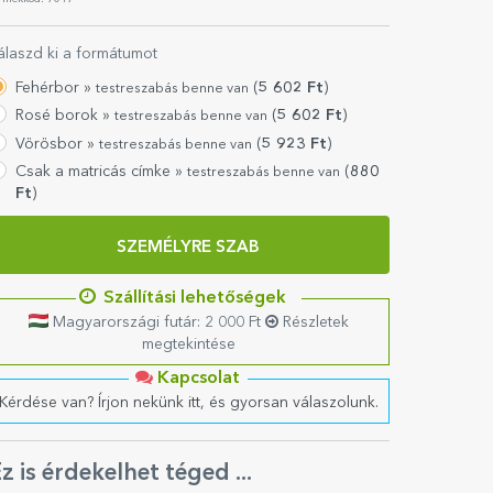
álaszd ki a formátumot
Fehérbor »
(
5 602
Ft
)
testreszabás benne van
Rosé borok »
(
5 602
Ft
)
testreszabás benne van
Vörösbor »
(
5 923
Ft
)
testreszabás benne van
Csak a matricás címke »
(
880
testreszabás benne van
Ft
)
SZEMÉLYRE SZAB
Szállítási lehetőségek
Magyarországi futár: 2 000 Ft
Részletek
megtekintése
Kapcsolat
Kérdése van? Írjon nekünk itt, és gyorsan válaszolunk.
z is érdekelhet téged ...