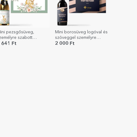
ini pezsgősüveg,
Mini borosüveg logóval és
zemélyre szabott
szöveggel személyre
zenettel – Boldog
szabva – Ünnepi ajándék
 641 Ft
2 000 Ft
úsvétot!