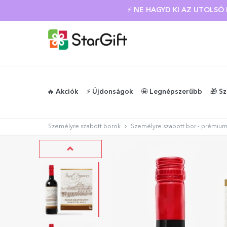
⚡ NE HAGYD KI AZ UTOLS
🔥 Akciók
⚡️ Újdonságok
🤩 Legnépszerűbb
🎁 S
Személyre szabott borok
Személyre szabott bor - prémium