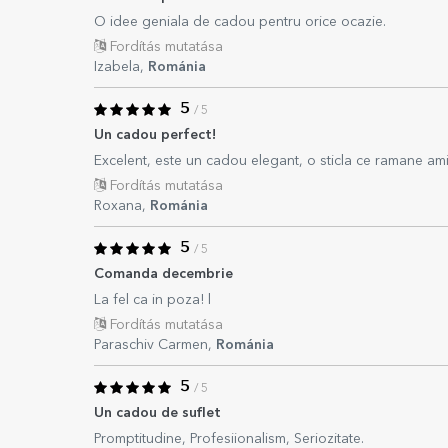
O idee geniala de cadou pentru orice ocazie.
Fordítás mutatása
Izabela,
Románia
5
/ 5
Un cadou perfect!
Excelent, este un cadou elegant, o sticla ce ramane amint
Fordítás mutatása
Roxana,
Románia
5
/ 5
Comanda decembrie
La fel ca in poza! l
Fordítás mutatása
Paraschiv Carmen,
Románia
5
/ 5
Un cadou de suflet
Promptitudine, Profesiionalism, Seriozitate.