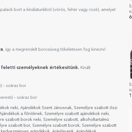
S
palack bort a kínálatunkból (vörös, fehér vagy rozé), amelyet
s
k
6
va
, így a megrendelt borosüveg tökéletesen fog kinézni!
v feletti személyeknek értékesítünk.
Kínált
S
 – száraz bor
s
E
1
esti) – száraz bor
dékok neki
,
Ajándékok Szent Jánosnak
,
Személyre szabott őszi
Ajándékok a főnöknek
,
Személyre szabott ajándékok neki
,
re szabott borok neki
,
Személyre szabott, alkoholtartalmú
yre szabott bor
,
Személyre szabott borok
,
Személyre szabott
ay kedvezményes ajándékok
,
Ajánlásaink
,
Ajándékok