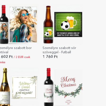
zemélyre szabott bor
Személyre szabott sör
otóval
szöveggel - Futball
 602 Ft
1 760 Ft
/ 2 EUR csak
ímke