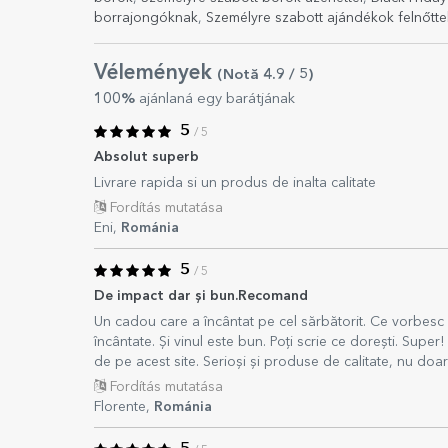
borrajongóknak
,
Személyre szabott ajándékok felnőtt
Vélemények
(Notă
4.9
/ 5
)
100%
ajánlaná egy barátjának
5
/ 5
Absolut superb
Livrare rapida si un produs de inalta calitate
Fordítás mutatása
Eni,
Románia
5
/ 5
De impact dar și bun.Recomand
Un cadou care a încântat pe cel sărbătorit. Ce vorbesc
încântate. Și vinul este bun. Poți scrie ce dorești. Su
de pe acest site. Serioși și produse de calitate, nu doa
Fordítás mutatása
Florente,
Románia