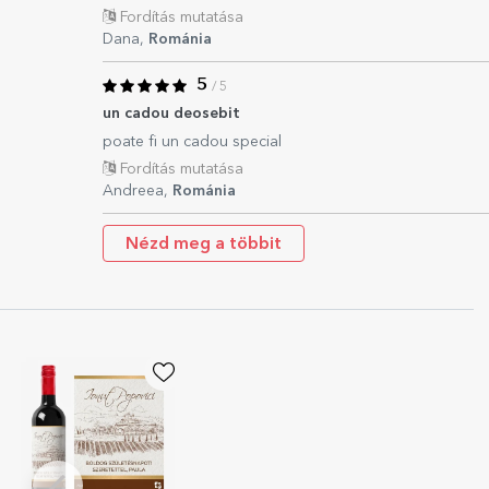
Fordítás mutatása
Dana,
Románia
5
/ 5
un cadou deosebit
poate fi un cadou special
Fordítás mutatása
Andreea,
Románia
Nézd meg a többit