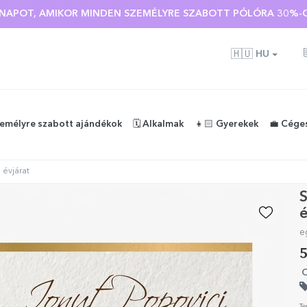
Ó NAPOT, AMIKOR MINDEN SZEMÉLYRE SZABOTT PÓLÓRA 30%-O
🇭🇺
HU
zemélyre szabott ajándékok
🗓️ Alkalmak
👧🏻 Gyerekek
💼 Cége
 évjárat
S
é
e
5
O
Te