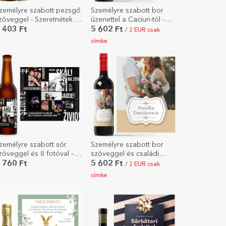
zemélyre szabott pezsgő
Személyre szabott bor
zöveggel - Szeretnétek a
üzenettel a Caciun-tól -
eresztapáink lenni?
Szeretettel
 403 Ft
5 602 Ft
/ 2 EUR csak
címke
zemélyre szabott sör
Személyre szabott bor
zöveggel és 8 fotóval –
szöveggel és családi
gészségünkre!
fotóval
 760 Ft
5 602 Ft
/ 2 EUR csak
címke