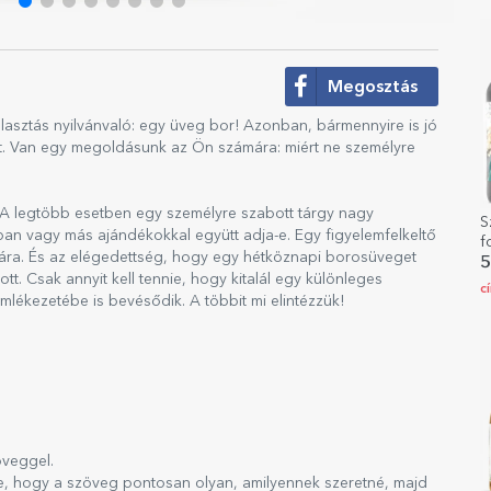
Megosztás
asztás nyilvánvaló: egy üveg bor! Azonban, bármennyire is jó
het. Van egy megoldásunk az Ön számára: miért ne személyre
 A legtöbb esetben egy személyre szabott tárgy nagy
S
ban vagy más ajándékokkal együtt adja-e. Egy figyelemfelkeltő
f
cára. És az elégedettség, hogy egy hétköznapi borosüveget
5
ott. Csak annyit kell tennie, hogy kitalál egy különleges
c
 emlékezetébe is bevésődik. A többit mi elintézzük!
öveggel.
ze, hogy a szöveg pontosan olyan, amilyennek szeretné, majd