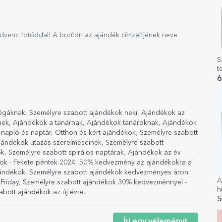
dvenc fotóddal! A borítón az ajándék címzettjének neve
S
t
6
légáknak
,
Személyre szabott ajándékok neki
,
Ajándékok az
nek
,
Ajándékok a tanárnak
,
Ajándékok tanároknak
,
Ajándékok
 napló és naptár
,
Otthon és kert ajándékok
,
Személyre szabott
jándékok utazás szerelmeseinek
,
Személyre szabott
ők
,
Személyre szabott spirálos naptárak
,
Ajándékok az év
ok - Fekete péntek 2024
,
50% kedvezmény az ajándékokra a
jándékok
,
Személyre szabott ajándékok kedvezményes áron
,
A
Friday
,
Személyre szabott ajándékok 30% kedvezménnyel -
h
abott ajándékok az új évre
.
5
Írj egy véleményt