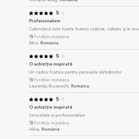
Adriana Neag,
Románia
5
/ 5
Profesionalism
Calendarul este foarte frumos realizat, calitativ și în m
Fordítás mutatása
Mira,
Románia
5
/ 5
O achiziție inspirată
Un cadou frumos pentru perioada sărbătorilor
Fordítás mutatása
Laurențiu Bucevschi,
Románia
5
/ 5
O achiziție inspirată
Seriozitate și profesionalism
Fordítás mutatása
Alina,
Románia