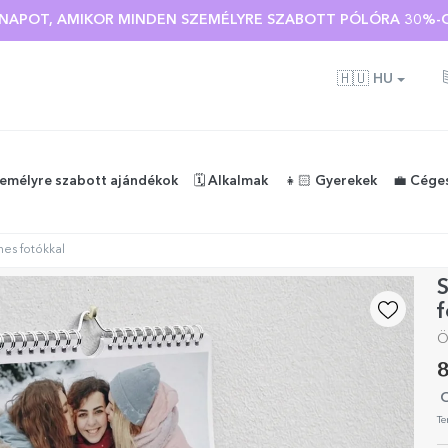
 🌴 AKÁR 40%-OS KEDVEZMÉNY TÖBB MINT 100 SZEMÉLYRE SZA
Ó NAPOT, AMIKOR MINDEN SZEMÉLYRE SZABOTT PÓLÓRA 30%-O
🇭🇺
HU
zemélyre szabott ajándékok
🗓️ Alkalmak
👧🏻 Gyerekek
💼 Cége
nes fotókkal
S
f
Ö
8
O
Te