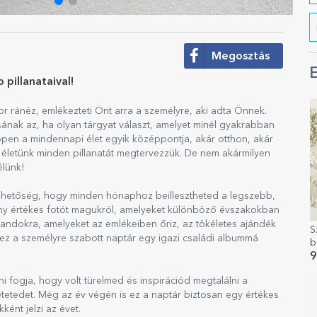
Megosztás
E
pillanataival!
r ránéz, emlékezteti Önt arra a személyre, aki adta Önnek.
nak az, ha olyan tárgyat választ, amelyet minél gyakrabban
pen a mindennapi élet egyik középpontja, akár otthon, akár
 életünk minden pillanatát megtervezzük. De nem akármilyen
élünk!
 lehetőség, hogy minden hónaphoz beillesztheted a legszebb,
ány értékes fotót magukról, amelyeket különböző évszakokban
landokra, amelyeket az emlékeiben őriz, az tökéletes ajándék
S
ez a személyre szabott naptár egy igazi családi albummá
b
ü
9
ni fogja, hogy volt türelmed és inspirációd megtalálni a
tetedet. Még az év végén is ez a naptár biztosan egy értékes
ént jelzi az évet.