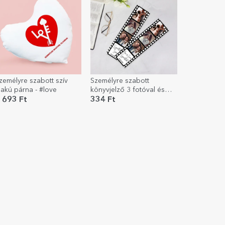
zemélyre szabott szív
Személyre szabott
lakú párna - #love
könyvjelző 3 fotóval és
szöveggel – A mi
 693 Ft
334 Ft
történetünk