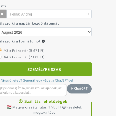
ert
15
álaszd ki a naptár kezdő dátumát
álaszd ki a formátumot
A3 »
(8 671 Ft)
Fali naptár
A4 »
(7 080 Ft)
Fali naptár
SZEMÉLYRE SZAB
Nincs ötleted? Generálj egy képet a ChatGPT-vel
✨ ChatGPT
Szállítási lehetőségek
Magyarországi futár: 1 988 Ft
Részletek
megtekintése