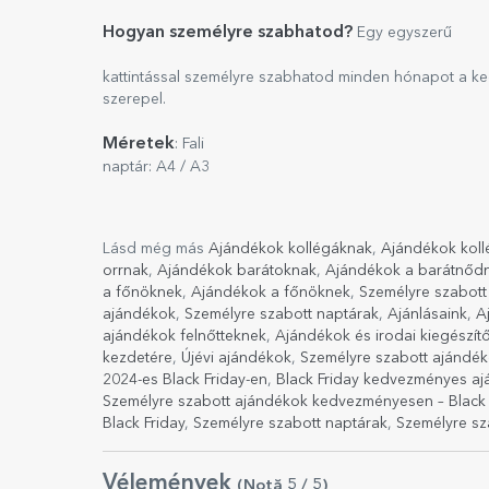
Hogyan személyre szabhatod?
Egy egyszerű
kattintással személyre szabhatod minden hónapot a ke
szerepel.
Méretek
: Fali
naptár: A4 / A3
Lásd még más
Ajándékok kollégáknak
,
Ajándékok kol
orrnak
,
Ajándékok barátoknak
,
Ajándékok a barátnőd
a főnöknek
,
Ajándékok a főnöknek
,
Személyre szabott
ajándékok
,
Személyre szabott naptárak
,
Ajánlásaink
,
A
ajándékok felnőtteknek
,
Ajándékok és irodai kiegészít
kezdetére
,
Újévi ajándékok
,
Személyre szabott ajándék
2024-es Black Friday-en
,
Black Friday kedvezményes a
Személyre szabott ajándékok kedvezményesen – Black 
Black Friday
,
Személyre szabott naptárak
,
Személyre sz
Vélemények
(Notă
5
/ 5
)