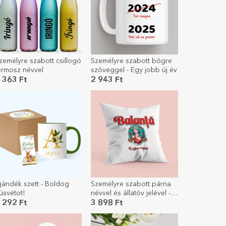
zemélyre szabott csillogó
Személyre szabott bögre
ermosz névvel
szöveggel - Egy jobb új év
 363 Ft
2 943 Ft
jándék szett - Boldog
Személyre szabott párna
úsvétot!
névvel és állatöv jelével -
Mérleg
 292 Ft
3 898 Ft