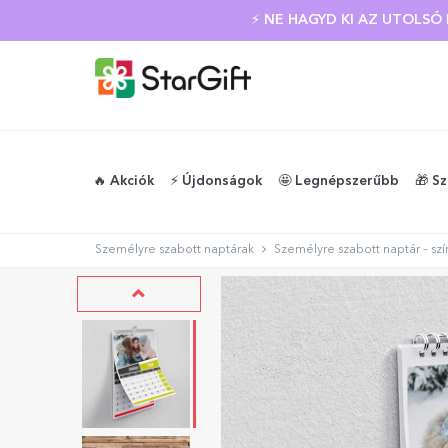
NYÁRI KIÁRUSÍTÁS
⚡ NE HAGYD KI AZ UTOLS
🔥 Akciók
⚡️ Újdonságok
🤩 Legnépszerűbb
🎁 S
Személyre szabott naptárak
Személyre szabott naptár – szí