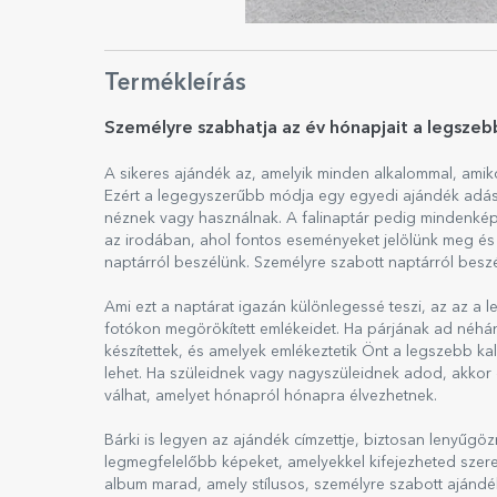
Termékleírás
Személyre szabhatja az év hónapjait a legszebb 
A sikeres ajándék az, amelyik minden alkalommal, amiko
Ezért a legegyszerűbb módja egy egyedi ajándék adásá
néznek vagy használnak. A falinaptár pedig mindenkép
az irodában, ahol fontos eseményeket jelölünk meg és
naptárról beszélünk. Személyre szabott naptárról besz
Ami ezt a naptárat igazán különlegessé teszi, az az a
fotókon megörökített emlékeidet. Ha párjának ad néh
készítettek, és amelyek emlékeztetik Önt a legszebb ka
lehet. Ha szüleidnek vagy nagyszüleidnek adod, akkor 
válhat, amelyet hónapról hónapra élvezhetnek.
Bárki is legyen az ajándék címzettje, biztosan lenyűgöz
legmegfelelőbb képeket, amelyekkel kifejezheted szere
album marad, amely stílusos, személyre szabott ajándékk