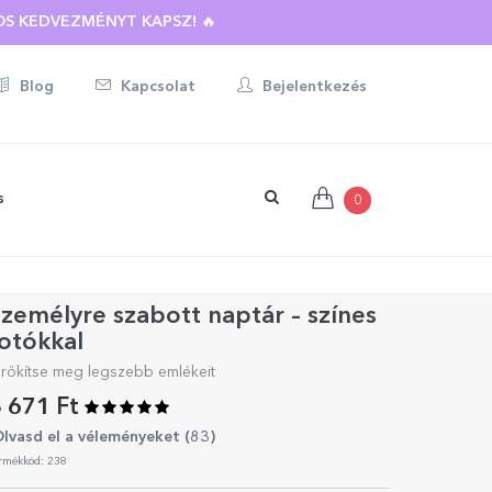
BOTT AJÁNDÉKRA ☀️
S KEDVEZMÉNYT KAPSZ! 🔥
Blog
Kapcsolat
Bejelentkezés
s
0
zemélyre szabott naptár – színes
otókkal
rökítse meg legszebb emlékeit
 671 Ft
lvasd el a véleményeket (
83
)
rmékkód: 238