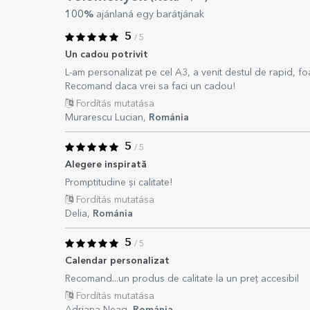
100%
ajánlaná egy barátjának
5
/ 5
Un cadou potrivit
L-am personalizat pe cel A3, a venit destul de rapid, foar
Recomand daca vrei sa faci un cadou!
Fordítás mutatása
Murarescu Lucian,
Románia
5
/ 5
Alegere inspirată
Promptitudine și calitate!
Fordítás mutatása
Delia,
Románia
5
/ 5
Calendar personalizat
Recomand...un produs de calitate la un preț accesibil
Fordítás mutatása