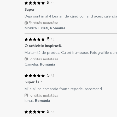
5
/ 5
Super
Deja sunt în al 4 Lea an de când comand acest calendar
Fordítás mutatása
Monica Luputi,
Románia
5
/ 5
O achizitie inspirată.
Mulțumită de produs. Culori frumoase, Fotografiile cla
Fordítás mutatása
Camelia,
Románia
5
/ 5
Super fain
Mi a ajuns comanda foarte repede, recomand
Fordítás mutatása
Ionut,
Románia
5
/ 5