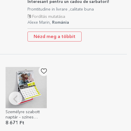
Interesant pentru un cadou de sarbatori!
Promtitudine in livrare ,calitate buna
Fordítás mutatása
Alexe Marin,
Románia
Nézd meg a többit
Személyre szabott
naptár – színes
fotókkal
8 671 Ft