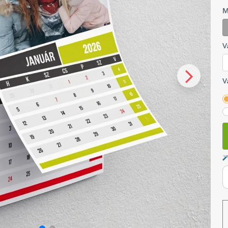
M
V
V