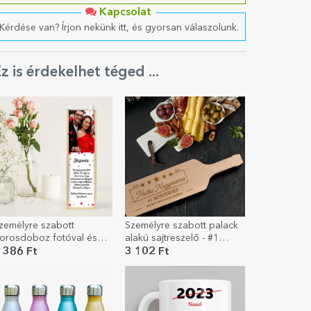
Kapcsolat
Kérdése van? Írjon nekünk itt, és gyorsan válaszolunk.
z is érdekelhet téged ...
zemélyre szabott
Személyre szabott palack
orosdoboz fotóval és
alakú sajtreszelő - #1
zenettel - Szerelem
Masterchef
 386 Ft
3 102 Ft