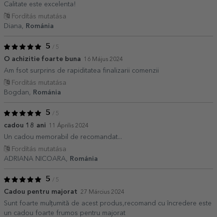
Calitate este excelenta!
Fordítás mutatása
Diana,
Románia
5
/ 5
O achizitie foarte buna
16 Május 2024
Am fsot surprins de rapiditatea finalizarii comenzii
Fordítás mutatása
Bogdan,
Románia
5
/ 5
cadou 18 ani
11 Április 2024
Un cadou memorabil de recomandat...
Fordítás mutatása
ADRIANA NICOARA,
Románia
5
/ 5
Cadou pentru majorat
27 Március 2024
Sunt foarte mulțumită de acest produs,recomand cu încredere este
un cadou foarte frumos pentru majorat