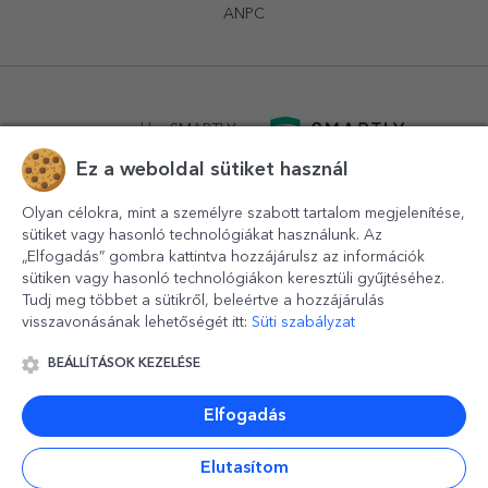
ANPC
powered by
SMARTLY.ro
Ez a weboldal sütiket használ
logistics by
APACARGO.com
Olyan célokra, mint a személyre szabott tartalom megjelenítése,
sütiket vagy hasonló technológiákat használunk. Az
„Elfogadás” gombra kattintva hozzájárulsz az információk
sütiken vagy hasonló technológiákon keresztüli gyűjtéséhez.
Tudj meg többet a sütikről, beleértve a hozzájárulás
visszavonásának lehetőségét itt:
Süti szabályzat
BEÁLLÍTÁSOK KEZELÉSE
© 2016-2026
StarGift
Romania,
București
, strada
Copilului
nr. 6-12, parter
,
Sector 1
, cod postal
012178
,
email:
contact@stargift.hu
Elfogadás
www.stargift.hu
STARGIFT SRL
, cod fiscal
40077992
Elutasítom