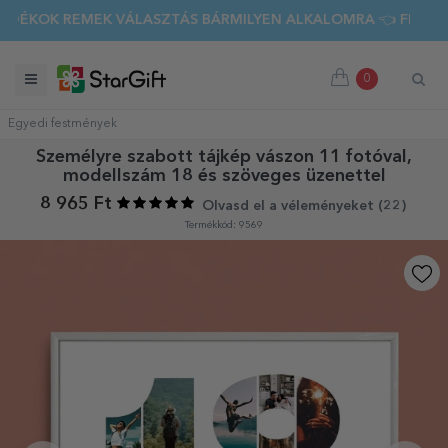
K REMEK VÁLASZTÁS BÁRMILYEN ALKALOMRA 👈 FEDEZD FEL
0
Egyedi festmények
Személyre szabott tájkép vászon 11 fotóval,
modellszám 18 és szöveges üzenettel
8 965 Ft
Olvasd el a véleményeket (
22
)
Termékkód: 9569