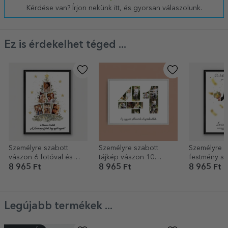
Kérdése van? Írjon nekünk itt, és gyorsan válaszolunk.
Ez is érdekelhet téged ...
Személyre szabott
Személyre szabott
Személyre s
vászon 6 fotóval és
tájkép vászon 10
festmény s
szöveggel -
fotóval, modellszám 41
hajszínválto
8 965 Ft
8 965 Ft
8 965 Ft
Karácsonyfa
és szöveges üzenettel
érettségi al
Legújabb termékek ...