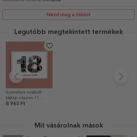
Nézd meg a többit
Legutóbb megtekintett termékek
Személyre szabott
tájkép vászon 11
fotóval, modellszám 18
8 965 Ft
és szöveges üzenettel
Mit vásárolnak mások