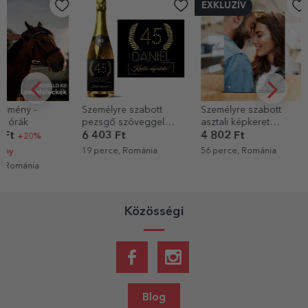
EXKLUZÍV
Személyre szabott
Személyre szabott
Személyre sz
pezsgő szöveggel
asztali képkeret
nyuszi 2 fotó
születésnapokra -
portréfotóval
szöveggel
6 403 Ft
4 802 Ft
5 043 Ft
Arany
19 perce, Románia
56 perce, Románia
56 perce, Rom
Közösségi
Blog