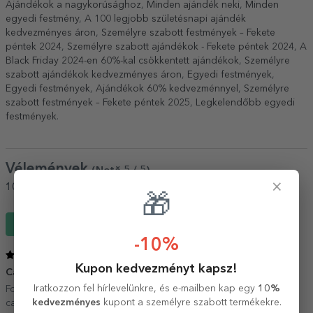
Ajándékok a nagykorúsághoz
,
Minden ajándék neki
,
Minden
egyedi festmény
,
A 100 legjobb születésnapi ajándék
kedvezményes áron
,
Személyre szabott festmények – Fekete
péntek 2024
,
Személyre szabott ajándékok - Fekete péntek 2024
,
A
Black Friday 2024-en 60%-kal csökkentett ajándékok
,
Személyre
szabott ajándékok kedvezményes áron
,
Egyedi festmények
,
Egyedi festmények
,
Ajándékok 60% kedvezménnyel
,
Személyre
szabott festmények – Fekete péntek 2025
,
Legkelendőbb egyedi
festmények
.
Vélemények
(Notă
5
/ 5
)
×
100%
ajánlaná egy barátjának
🎁
Írj egy véleményt
-10%
5
/ 5
Kupon kedvezményt kapsz!
Cadouri deosebite pentru toate buzunarele
25 Január 2026
Iratkozzon fel hírlevelünkre, és e-mailben kap egy
10%
Foarte mulțumiți de fiecare dată! Mulțumim pentru cozonacul
kedvezményes
kupont a személyre szabott termékekre.
cadou! Un gest drăguț care ne-a surprins plăcut!