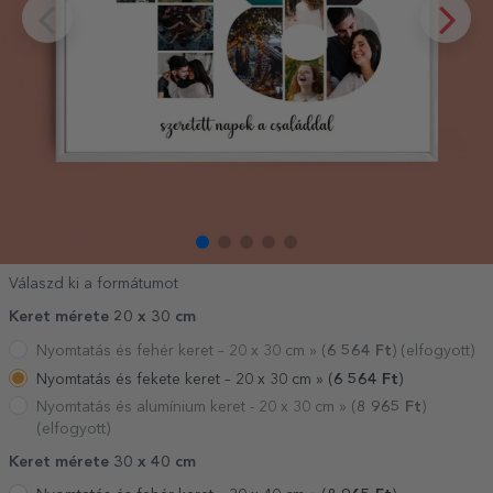
Válaszd ki a formátumot
Keret mérete 20 x 30 cm
Nyomtatás és fehér keret – 20 x 30 cm »
(
6 564
Ft
) (elfogyott)
Nyomtatás és fekete keret – 20 x 30 cm »
(
6 564
Ft
)
Nyomtatás és alumínium keret - 20 x 30 cm »
(
8 965
Ft
)
(elfogyott)
Keret mérete 30 x 40 cm