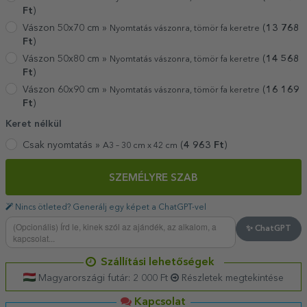
Ft
)
Vászon 50x70 cm »
(
13 768
Nyomtatás vászonra, tömör fa keretre
Ft
)
Vászon 50x80 cm »
(
14 568
Nyomtatás vászonra, tömör fa keretre
Ft
)
Vászon 60x90 cm »
(
16 169
Nyomtatás vászonra, tömör fa keretre
Ft
)
Keret nélkül
Csak nyomtatás »
(
4 963
Ft
)
A3 – 30 cm x 42 cm
SZEMÉLYRE SZAB
Nincs ötleted? Generálj egy képet a ChatGPT-vel
✨ ChatGPT
Szállítási lehetőségek
Magyarországi futár: 2 000 Ft
Részletek megtekintése
Kapcsolat