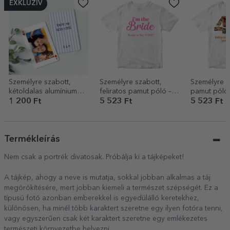
EXKLUZÍV
Személyre szabott,
Személyre szabott,
Személyre s
kétoldalas alumínium
feliratos pamut póló – A
pamut póló
kártya fotóval és
menyasszony csapata
és üzenettel
1 200 Ft
5 523 Ft
5 523 Ft
üzenettel – Játékkártya
Termékleírás
Nem csak a portrék divatosak. Próbálja ki a tájképeket!
A tájkép, ahogy a neve is mutatja, sokkal jobban alkalmas a táj
megörökítésére, mert jobban kiemeli a természet szépségét. Ez a
típusú fotó azonban emberekkel is egyedülálló keretekhez,
különösen, ha minél több karaktert szeretne egy ilyen fotóra tenni,
vagy egyszerűen csak két karaktert szeretne egy emlékezetes
természeti környezetbe helyezni.