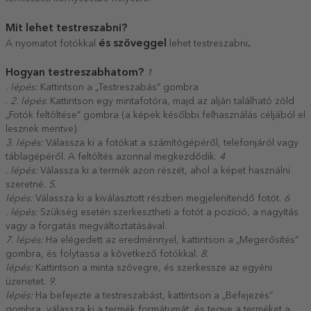
Mit lehet testreszabni?
és szöveggel
.
A nyomatot fotókkal
lehet testreszabni
Hogyan testreszabhatom?
1
. lépés:
Kattintson a „Testreszabás” gombra
.
2. lépés
: Kattintson egy mintafotóra, majd az alján található zöld
„Fotók feltöltése” gombra (a képek későbbi felhasználás céljából el
lesznek mentve).
3. lépés:
Válassza ki a fotókat a számítógépéről, telefonjáról vagy
táblagépéről. A feltöltés azonnal megkezdődik.
4
. lépés:
Válassza ki a termék azon részét, ahol a képet használni
szeretné.
5.
lépés:
Válassza ki a kiválasztott részben megjelenítendő fotót.
6
. lépés:
Szükség esetén szerkesztheti a fotót a pozíció, a nagyítás
vagy a forgatás megváltoztatásával.
7. lépés:
Ha elégedett az eredménnyel, kattintson a „Megerősítés”
gombra, és folytassa a következő fotókkal.
8.
lépés:
Kattintson a minta szövegre, és szerkessze az egyéni
üzenetet.
9.
lépés:
Ha befejezte a testreszabást, kattintson a „Befejezés”
gombra, válassza ki a termék formátumát, és tegye a terméket a