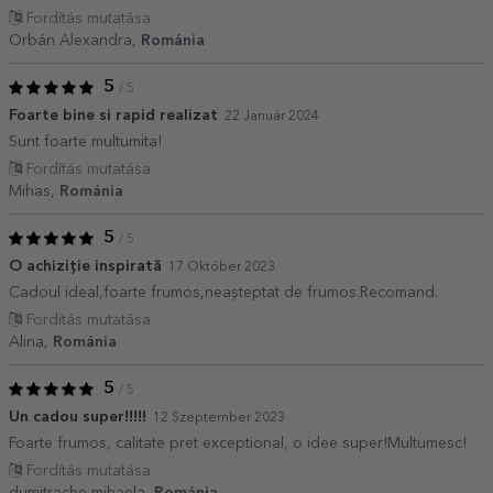
Fordítás mutatása
Orbán Alexandra,
Románia
5
/ 5
Foarte bine si rapid realizat
22 Január 2024
Sunt foarte multumita!
Fordítás mutatása
Mihas,
Románia
5
/ 5
O achiziție inspirată
17 Október 2023
Cadoul ideal,foarte frumos,neașteptat de frumos.Recomand.
Fordítás mutatása
Alina,
Románia
5
/ 5
Un cadou super!!!!!
12 Szeptember 2023
Foarte frumos, calitate pret exceptional, o idee super!Multumesc!
Fordítás mutatása
dumitrache mihaela,
Románia