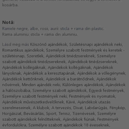
kosárba.
Notă:
Ramele negre, albe, rosii, aurii: sticla + rama din plastic.
Rama aluminiu: sticla + rama din aluminiu.
Lásd még más
Köszönő ajándékok
,
Születésnapi ajándékok neki
,
Romantikus ajándékok
,
Személyre szabott festmények és keretek -
születésnap
,
Szeretlek
,
Ajándékok tinédzsereknek
,
Személyre
szabott ajándékok tinédzsereknek
,
Ajándékok tinédzsereknek
,
Ajándékok kollégáknak
,
Ajándékok kollégáknak
,
Ajándékok
lányoknak
,
Ajándékok a keresztapának
,
Ajándékok a vőlegénynek
,
Ajándékok kettőnknek
,
Ajándékok a barátnődnek
,
Ajándékok
nővérnek
,
Minden ajándék neki
,
Különleges ajándékok
,
Ajándékok
a hálószobába
,
Személyre szabott ajándékok
,
Egyedi festmények
,
Személyre szabott festmények neki
,
Festmények és nyomatok
,
Ajándékok művészetkedvelőknek
,
Kávé
,
Ajándékok utazás
szerelmeseinek
,
A klubok
,
A tervezés
,
Divat
,
Labdarúgás
,
Fénykép
,
Horgászat
,
Bevásárlás
,
Sport
,
Tenisz
,
Tizenévesek
,
Személyre
szabott ajándékok felnőtteknek
,
Ajándékok fiúnak
,
Festmények
évfordulókra
,
Személyre szabott ajándékok 18 éveseknek
,