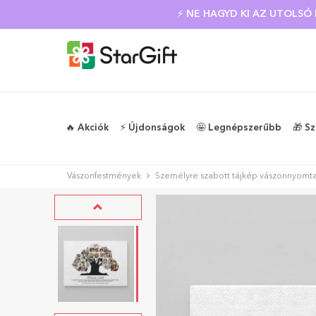
⚡ NE HAGYD KI AZ UTOLS
🔥 Akciók
⚡️ Újdonságok
🤩 Legnépszerűbb
🎁 S
Vászonfestmények
Személyre szabott tájkép vászonnyomtat