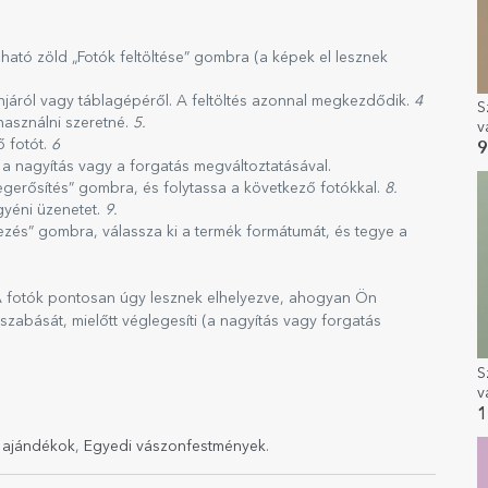
álható zöld „Fotók feltöltése” gombra (a képek el lesznek
onjáról vagy táblagépéről. A feltöltés azonnal megkezdődik.
4
S
használni szeretné.
5.
v
ő fotót.
6
é
9
a
 a nagyítás vagy a forgatás megváltoztatásával.
gerősítés” gombra, és folytassa a következő fotókkal.
8.
gyéni üzenetet.
9.
jezés” gombra, válassza ki a termék formátumát, és tegye a
 A fotók pontosan úgy lesznek elhelyezve, ahogyan Ön
reszabását, mielőtt véglegesíti (a nagyítás vagy forgatás
S
v
f
1
m
 ajándékok
,
Egyedi vászonfestmények
.
s