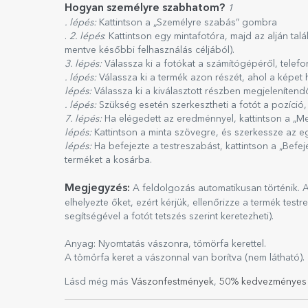
Hogyan személyre szabhatom?
1
. lépés:
Kattintson a „Személyre szabás” gombra
.
2. lépés
: Kattintson egy mintafotóra, majd az alján tal
mentve későbbi felhasználás céljából).
3. lépés:
Válassza ki a fotókat a számítógépéről, telef
. lépés:
Válassza ki a termék azon részét, ahol a képet 
lépés:
Válassza ki a kiválasztott részben megjelenítend
. lépés:
Szükség esetén szerkesztheti a fotót a pozíció,
7. lépés:
Ha elégedett az eredménnyel, kattintson a „Me
lépés:
Kattintson a minta szövegre, és szerkessze az e
lépés:
Ha befejezte a testreszabást, kattintson a „Befe
terméket a kosárba.
Megjegyzés:
A feldolgozás automatikusan történik.
elhelyezte őket, ezért kérjük, ellenőrizze a termék test
segítségével a fotót tetszés szerint keretezheti).
Anyag: Nyomtatás vászonra, tömörfa kerettel.
A tömörfa keret a vászonnal van borítva (nem látható).
Lásd még más
Vászonfestmények
,
50% kedvezményes