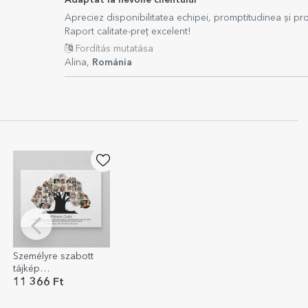
Adaptat la nevoile clientului
Apreciez disponibilitatea echipei, promptitudinea și prof
Raport calitate-preț excelent!
Fordítás mutatása
Alina,
Románia
Személyre szabott
tájkép
vászonnyomtatás
11 366 Ft
fotókkal és
szöveggel – A mi