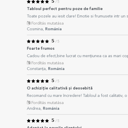
5
/ 5
Tabloul perfect pentru poze de familie
Toate pozele au iesit clare! Emotie si frumusete intr un 
Fordítás mutatása
Cosmina,
Románia
5
/ 5
Foarte frumos
Cadou de efect,bine lucrat cu mențiunea ca as mari copa
Fordítás mutatása
Constanța,
Románia
5
/ 5
O achiziție calitativă și deosebită
Recomand cu mare încredere! Tabloul a fost calitativ, o p
Fordítás mutatása
Andrea,
Románia
5
/ 5