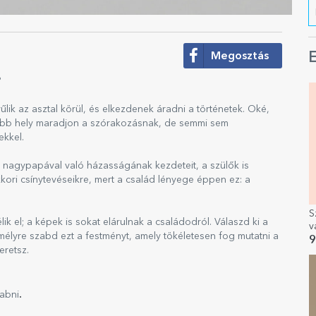
Megosztás
E
?
lik az asztal körül, és elkezdenek áradni a történetek. Oké,
több hely maradjon a szórakozásnak, de semmi sem
ekkel.
nagypapával való házasságának kezdeteit, a szülők is
kori csínytevéseikre, mert a család lényege éppen ez: a
S
k el; a képek is sokat elárulnak a családodról. Válaszd ki a
v
mélyre szabd ezt a festményt, amely tökéletesen fog mutatni a
9
eretsz.
.
abni