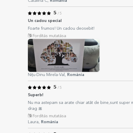
Catalina C,
Románia
5
/ 5
Un cadou special
Foarte frumos! Un cadou deosebit!
Fordítás mutatása
Nițu-Dinu Mirela-Val,
Románia
5
/ 5
Superb!
Nu ma astepam sa arate chiar atât de bine,sunt super mu
drag 🎀
Fordítás mutatása
Laura,
Románia