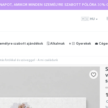
Ó NAPOT, AMIKOR MINDEN SZEMÉLYRE SZABOTT PÓLÓRA 30%-O
🇭🇺
HU
zemélyre szabott ajándékok
🗓️ Alkalmak
👧🏻 Gyerekek
💼 Cége
ás fotókkal és szöveggel – A mi családunk
S
v
s
e
1
O
Te