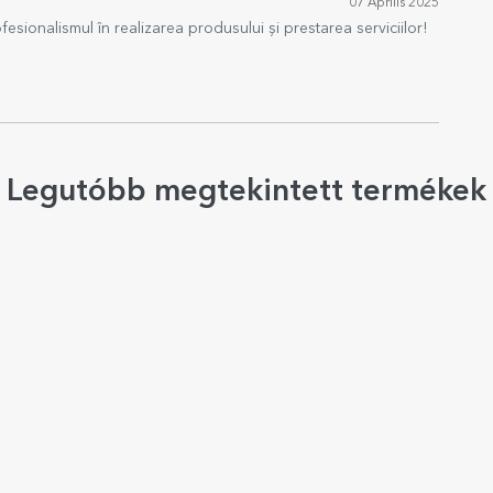
07 Április 2025
esionalismul în realizarea produsului și prestarea serviciilor!
Legutóbb megtekintett termékek