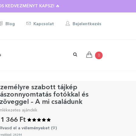
S KEDVEZMÉNYT KAPSZ! 🔥
Blog
Kapcsolat
Bejelentkezés
s
0
zemélyre szabott tájkép
ászonnyomtatás fotókkal és
zöveggel – A mi családunk
mlékezetes ajándék
1 366 Ft
lvasd el a véleményeket (
9
)
rmékkód: 24244