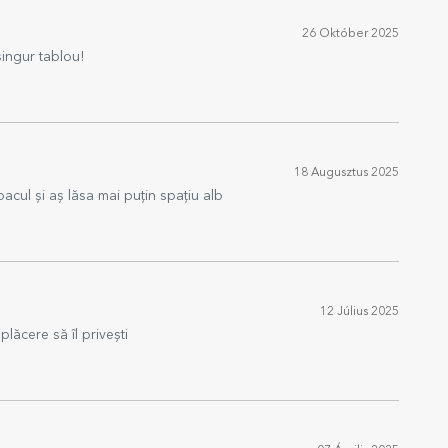
26 Október 2025
singur tablou!
18 Augusztus 2025
cul și aș lăsa mai puțin spațiu alb
12 Július 2025
lăcere să îl privești