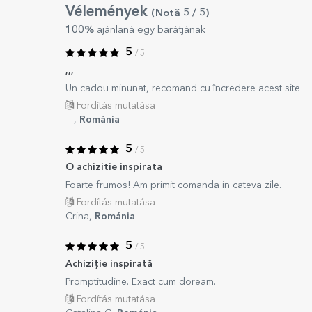
Vélemények
(Notă
5
/ 5
)
100%
ajánlaná egy barátjának
5
/ 5
,,,
Un cadou minunat, recomand cu încredere acest site
Fordítás mutatása
---,
Románia
5
/ 5
O achizitie inspirata
Foarte frumos! Am primit comanda in cateva zile.
Fordítás mutatása
Crina,
Románia
5
/ 5
Achiziție inspirată
Promptitudine. Exact cum doream.
Fordítás mutatása