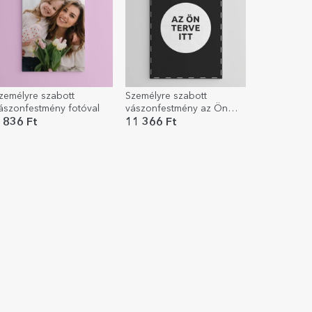
zemélyre szabott
Személyre szabott
ászonfestmény fotóval
vászonfestmény az Ön
grafikájával - Portré
 836 Ft
11 366 Ft