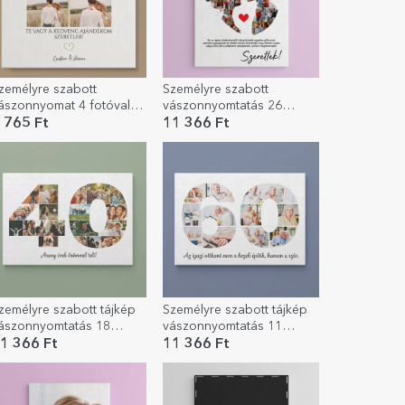
zemélyre szabott
Személyre szabott
ászonnyomat 4 fotóval
vászonnyomtatás 26
s szöveggel – Emlékek
fotóval és szöveggel
 765 Ft
11 366 Ft
jándékba
pároknak – A mi
szerelmünk
zemélyre szabott tájkép
Személyre szabott tájkép
ászonnyomtatás 18
vászonnyomtatás 11
otóval, 40-es
fotóval, 60-as
1 366 Ft
11 366 Ft
odellszámmal és
modellszámmal és
zöveges üzenettel
szöveges üzenettel