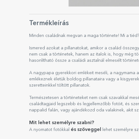
Termékleírás
Minden családnak megvan a maga története! Mi a tiéd
Ismered azokat a pillanatokat, amikor a család összegyű
nem csak a történetek, hanem az italok is, hogy még 
hasonlítható össze a családi asztalnál elmesélt történet
A nagypapa gyerekkori emlékeit meséli, a nagymama a 
emlékeznek életük boldog pillanataira vagy a kisgyerek
szeretteinkkel töltött pillanatok.
Természetesen a történeteket nem csak szavakkal meséli
családtagjaid legszebb és legjellemzőbb fotóit, és sze
nappalid falán, vagy ajándékozd oda valakinek, akit sz
Mit lehet személyre szabni?
és szöveggel
A nyomatot fotókkal
lehet személyre sz