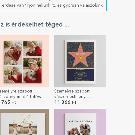
Kérdése van? Írjon nekünk itt, és gyorsan válaszolunk.
z is érdekelhet téged ...
zemélyre szabott
Személyre szabott
ászonnyomat 4 fotóval
vászonfestmény -
Hírességek Csillaga
 765 Ft
11 366 Ft