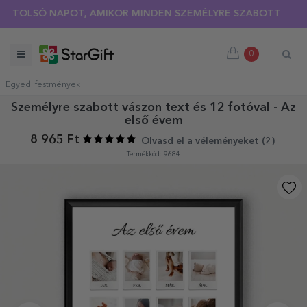
LSÓ NAPOT, AMIKOR MINDEN SZEMÉLYRE SZABOTT PÓLÓRA 30
0
Egyedi festmények
Személyre szabott vászon text és 12 fotóval - Az
első évem
8 965 Ft
Olvasd el a véleményeket (
2
)
Termékkód: 9684