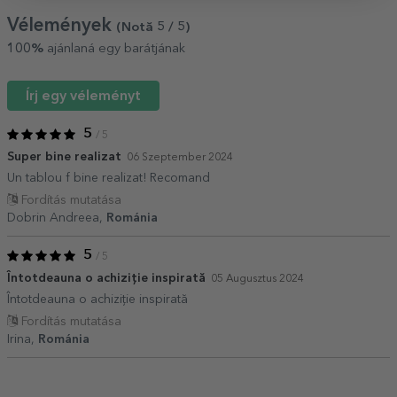
Vélemények
(Notă
5
/ 5
)
100%
ajánlaná egy barátjának
Írj egy véleményt
5
/ 5
Super bine realizat
06 Szeptember 2024
Un tablou f bine realizat! Recomand
Fordítás mutatása
Dobrin Andreea,
Románia
5
/ 5
Întotdeauna o achiziție inspirată
05 Augusztus 2024
Întotdeauna o achiziție inspirată
Fordítás mutatása
Irina,
Románia