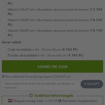
Ft
)
Vászon 50x70 cm »
(
13 768
Nyomtatás vászonra, tömör fa keretre
Ft
)
Vászon 50x80 cm »
(
14 568
Nyomtatás vászonra, tömör fa keretre
Ft
)
Vászon 60x90 cm »
(
16 169
Nyomtatás vászonra, tömör fa keretre
Ft
)
Keret nélkül
Csak nyomtatás »
(
4 963
Ft
)
A3 – 30 cm x 42 cm
Poszter akasztókkal »
(
9 765
Ft
)
A3 – 30 cm x 42 cm
SZEMÉLYRE SZAB
Nincs ötleted? Generálj egy képet a ChatGPT-vel
✨ ChatGPT
Szállítási lehetőségek
Magyarországi futár: 2 000 Ft
Részletek megtekintése