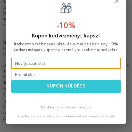
×
lépés:
Kattintson a minta szövegre, és szerkessze az egyéni
🎁
üzenetet.
9.
lépés:
Ha befejezte a testreszabást, kattintson a „Befejezés”
gombra, válassza ki a termék formátumát, és tegye a terméket a
-10%
kosárba.
Kupon kedvezményt kapsz!
Notă:
Iratkozzon fel hírlevelünkre, és e-mailben kap egy
10%
Ramele negre, albe, rosii, aurii: sticla + rama din plastic.
kedvezményes
kupont a személyre szabott termékekre.
Rama aluminiu: sticla + rama din aluminiu.
Lásd még más
Köszönő ajándékok
,
Ajándékok fiúknak
,
Ajándékok
lányoknak
,
Ajándékok a fiatal párnak
,
Festmények gyerekeknek
,
Különleges ajándékok
,
Személyre szabott ajándékok
,
Babaszoba
dekorációk
,
Egyedi festmények
,
Festmények és nyomatok
,
KUPON KÜLDÉSE
Ajánlásaink
,
Ajándékok művészetkedvelőknek
,
Zene
,
Csecsemők
,
Gyerekek
,
Személyre szabott ajándékok 1 éveseknek
,
Minden
egyedi festmény
,
Személyre szabott ajándékok kedvezményes
áron
,
Egyedi festmények
,
Egyedi festmények
,
Ajándékok 60%
Most nem, kérdezzen később
kedvezménnyel
,
Személyre szabott festmények – Fekete péntek
A kedvezmény személyre szabott termékekre érvényes.
Feltételek
2025
,
Legkelendőbb egyedi festmények
.