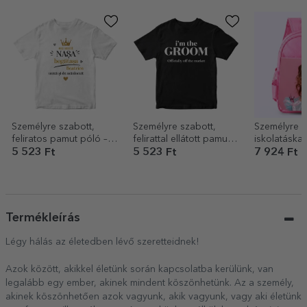
Személyre szabott,
Személyre szabott,
Személyre s
feliratos pamut póló –
felirattal ellátott pamut
iskolatáska 
Nasa bogatasa
póló – A vőlegény
5 523 Ft
5 523 Ft
7 924 Ft
csapata
Termékleírás
Légy hálás az életedben lévő szeretteidnek!
Azok között, akikkel életünk során kapcsolatba kerülünk, van
legalább egy ember, akinek mindent köszönhetünk. Az a személy,
akinek köszönhetően azok vagyunk, akik vagyunk, vagy aki életünk