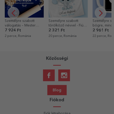
Személyre szabott
Személyre szabott
Személyre sz
törölköző névvel - Fiú
bögre, mindkét oldalán
párna fotóva
csecsemő
a saját grafikáddal
méretben
2 321 Ft
2 961 Ft
5 523 Ft
20 perce, Románia
22 perce, Románia
22 perce, Rom
Közösségi
Blog
Fiókod
Fiók létrehozása