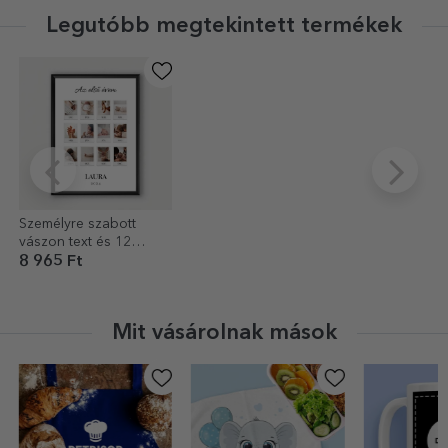
Legutóbb megtekintett termékek
Személyre szabott
vászon text és 12
fotóval - Az első évem
8 965 Ft
Mit vásárolnak mások