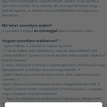
egy fontos pillanatában segített nekünk, anélkül, hogy bármit is
várt volna cserébe. Az a személy, aki arra inspirál minket, hogy
jobbak legyünk, és akinek a hiánya kitölthetetlen űrt hagyna az
életünkben.
Mit lehet személyre szabni?
és szöveggel
.
A nyomatot fotókkal
lehet személyre szabni
Hogyan személyre szabhatom?
1
. lépés:
Kattints a „Személyre szabás” gombra
.
2. lépés
: Kattints egy mintafotóra, majd az alján található zöld
„Fotók feltöltése” gombra (a képek későbbi felhasználás céljából el
lesznek mentve).
3. lépés:
Válaszd ki a fotókat a számítógépedről, telefonodról vagy
táblagépedről. A feltöltés azonnal megkezdődik.
4
. lépés:
Válassza ki a termék azon részét, ahol a képet használni
szeretné.
5.
lépés:
Válassza ki a kiválasztott részben megjelenítendő fotót.
6
. lépés:
Szükség esetén szerkesztheti a fotót a pozíció, a nagyítás
vagy a forgatás megváltoztatásával.
7. lépés:
Ha elégedett az eredménnyel, kattintson a „Megerősítés”
gombra, és folytassa a következő fotókkal.
8.