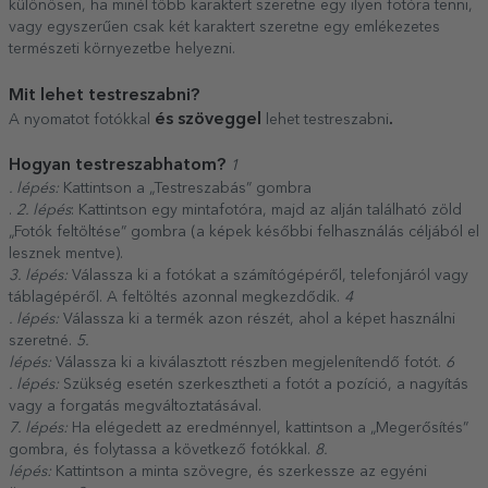
különösen, ha minél több karaktert szeretne egy ilyen fotóra tenni,
vagy egyszerűen csak két karaktert szeretne egy emlékezetes
természeti környezetbe helyezni.
Mit lehet testreszabni?
és szöveggel
.
A nyomatot fotókkal
lehet testreszabni
Hogyan testreszabhatom?
1
. lépés:
Kattintson a „Testreszabás” gombra
.
2. lépés
: Kattintson egy mintafotóra, majd az alján található zöld
„Fotók feltöltése” gombra (a képek későbbi felhasználás céljából el
lesznek mentve).
3. lépés:
Válassza ki a fotókat a számítógépéről, telefonjáról vagy
táblagépéről. A feltöltés azonnal megkezdődik.
4
. lépés:
Válassza ki a termék azon részét, ahol a képet használni
szeretné.
5.
lépés:
Válassza ki a kiválasztott részben megjelenítendő fotót.
6
. lépés:
Szükség esetén szerkesztheti a fotót a pozíció, a nagyítás
vagy a forgatás megváltoztatásával.
7. lépés:
Ha elégedett az eredménnyel, kattintson a „Megerősítés”
gombra, és folytassa a következő fotókkal.
8.
lépés:
Kattintson a minta szövegre, és szerkessze az egyéni