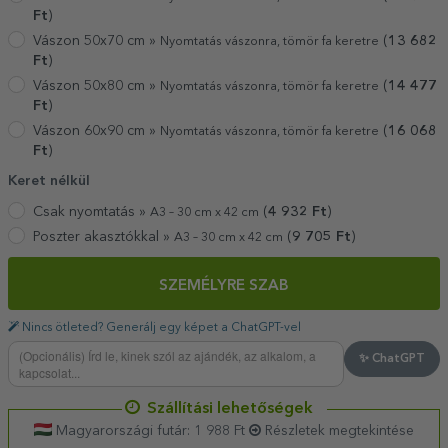
Ft
)
Vászon 50x70 cm »
(
13 682
Nyomtatás vászonra, tömör fa keretre
Ft
)
Vászon 50x80 cm »
(
14 477
Nyomtatás vászonra, tömör fa keretre
Ft
)
Vászon 60x90 cm »
(
16 068
Nyomtatás vászonra, tömör fa keretre
Ft
)
Keret nélkül
Csak nyomtatás »
(
4 932
Ft
)
A3 – 30 cm x 42 cm
Poszter akasztókkal »
(
9 705
Ft
)
A3 – 30 cm x 42 cm
SZEMÉLYRE SZAB
Nincs ötleted? Generálj egy képet a ChatGPT-vel
✨ ChatGPT
Szállítási lehetőségek
Magyarországi futár: 1 988 Ft
Részletek megtekintése