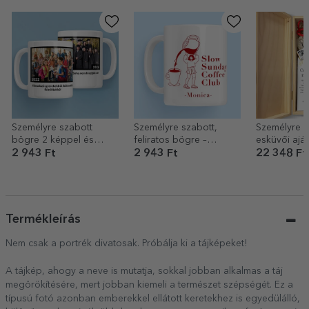
Személyre szabott
Személyre szabott,
Személyre s
bögre 2 képpel és
feliratos bögre –
esküvői ajá
szöveggel – Emlékek
Coffee Club
2 943 Ft
2 943 Ft
22 348 Ft
Termékleírás
Nem csak a portrék divatosak. Próbálja ki a tájképeket!
A tájkép, ahogy a neve is mutatja, sokkal jobban alkalmas a táj
megörökítésére, mert jobban kiemeli a természet szépségét. Ez a
típusú fotó azonban emberekkel ellátott keretekhez is egyedülálló,