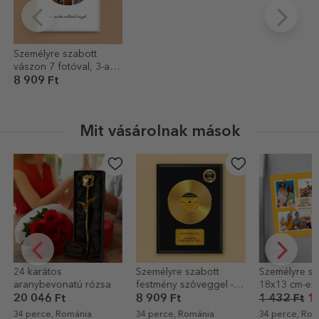
Személyre szabott
vászon 7 fotóval, 3-as
modellszámmal és
8 909 Ft
szöveges üzenettel
Mit vásárolnak mások
-30%
Személyre szabott
Személyre szabott
10x12 cm-es
festmény szöveggel -
18x13 cm-es mágnes 6
személyre sz
Az Arany Lemez
fotóval és szöveggel –
fotóval és sz
8 909 Ft
1 432 Ft
1 002 Ft
1 034 Ft
72
Emlékek
Emlékek
34 perce, Románia
34 perce, Románia
34 perce, Rom