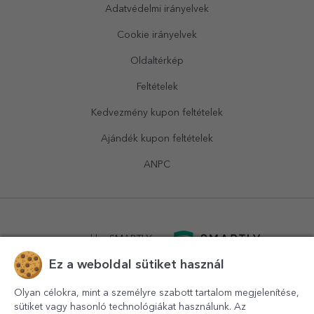
Adatvédelmi irányelvek
Cookie irányelvek
Oldaltérkép
Feltételek
Kedvezmény kupon feltételek
Ajándék kupon feltételek
ANPC
powered by
SMARTLY.ro
Ez a weboldal sütiket használ
logistics by
APACARGO.com
Olyan célokra, mint a személyre szabott tartalom megjelenítése,
sütiket vagy hasonló technológiákat használunk. Az