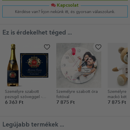
Kapcsolat
Kérdése van? Írjon nekünk itt, és gyorsan válaszolunk.
Ez is érdekelhet téged ...
Személyre szabott
Személyre szabott óra
Személyre s
pezsgő szöveggel -
fotóval
mackó két f
Heraldika
6 363 Ft
7 875 Ft
7 875 Ft
Legújabb termékek ...