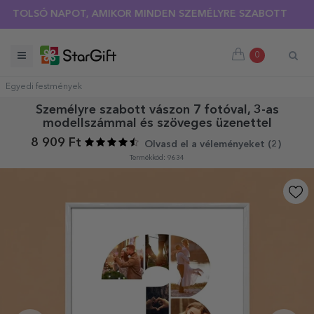
LSÓ NAPOT, AMIKOR MINDEN SZEMÉLYRE SZABOTT PÓLÓRA 30
0
Egyedi festmények
Személyre szabott vászon 7 fotóval, 3-as
modellszámmal és szöveges üzenettel
8 909 Ft
Olvasd el a véleményeket (
2
)
Termékkód: 9634