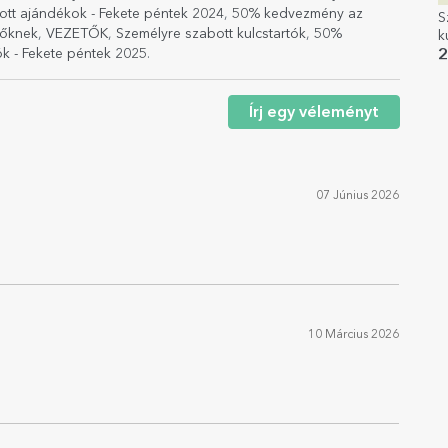
ott ajándékok - Fekete péntek 2024
,
50% kedvezmény az
S
lőknek
,
VEZETŐK
,
Személyre szabott kulcstartók
,
50%
k
N
ók - Fekete péntek 2025
.
2
Írj egy véleményt
07 Június 2026
10 Március 2026