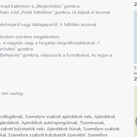
s
2
l, majd kattintson a „Megerősítés” gombra
m
álható zöld „Fotók feltöltése” gombra. (A képek el lesznek
lefonjáról vagy táblagépéről. A feltöltés azonnal
részben szeretne megjeleníteni.
ó, a nagyítás vagy a forgatás megváltoztatásával.
7.
erősítés” gombra
„Befejezés” gombra, válassza ki a formátumot, és tegye a
S
k
r
2
3 mm vastag.
kollégáknak
,
Személyre szabott ajándékok neki
,
Ajándékok
ajándékok
,
Ajándékok autórajongóknak
,
Tizenévesek
,
zabott kulcstartók neki
,
Ajándékok fiúnak
,
Személyre szabott
kal
,
Személyre szabott kulcstartók üzenettel
,
Személyre