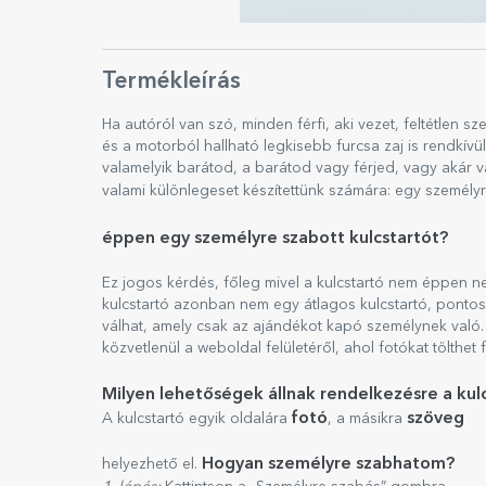
Termékleírás
Ha autóról van szó, minden férfi, aki vezet, feltétlen sz
és a motorból hallható legkisebb furcsa zaj is rendkívü
valamelyik barátod, a barátod vagy férjed, vagy akár 
valami különlegeset készítettünk számára: egy személyr
éppen egy személyre szabott kulcstartót?
Ez jogos kérdés, főleg mivel a kulcstartó nem éppen n
kulcstartó azonban nem egy átlagos kulcstartó, pontosa
válhat, amely csak az ajándékot kapó személynek val
közvetlenül a weboldal felületéről, ahol fotókat tölthet 
Milyen lehetőségek állnak rendelkezésre a kul
fotó
szöveg
A kulcstartó egyik oldalára
, a másikra
Hogyan személyre szabhatom?
helyezhető el.