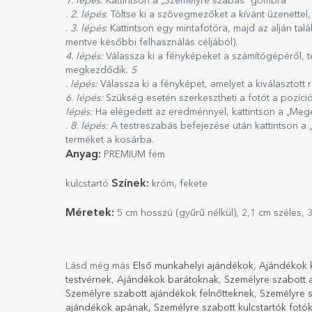
1. lépés:
Kattintson a „Személyre szabás” gombra
. 2
.
lépés
: Töltse ki a szövegmezőket a kívánt üzenette
.
3
.
lépés
: Kattintson egy mintafotóra, majd az alján tal
mentve későbbi felhasználás céljából).
4. lépés:
Válassza ki a fényképeket a számítógépéről, te
megkezdődik.
5
. lépés:
Válassza ki a fényképet, amelyet a kiválasztott 
6. lépés:
Szükség esetén szerkesztheti a fotót a pozíci
lépés:
Ha elégedett az eredménnyel, kattintson a „Meg
.
8. lépés:
A testreszabás befejezése után kattintson a 
terméket a kosárba.
Anyag:
PREMIUM fém
Színek:
kulcstartó
króm, fekete
Méretek:
5 cm hosszú (gyűrű nélkül), 2,1 cm széles, 
Lásd még más
Első munkahelyi ajándékok
,
Ajándékok 
testvérnek
,
Ajándékok barátoknak
,
Személyre szabott 
Személyre szabott ajándékok felnőtteknek
,
Személyre s
ajándékok apának
,
Személyre szabott kulcstartók fotók