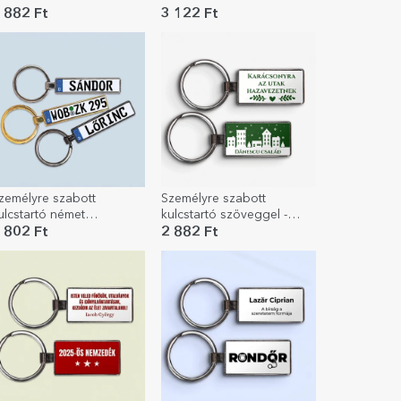
zöveggel - hagyományos
modell
 882 Ft
3 122 Ft
odell
zemélyre szabott
Személyre szabott
ulcstartó német
kulcstartó szöveggel -
endszámmal
Otthon
 802 Ft
2 882 Ft