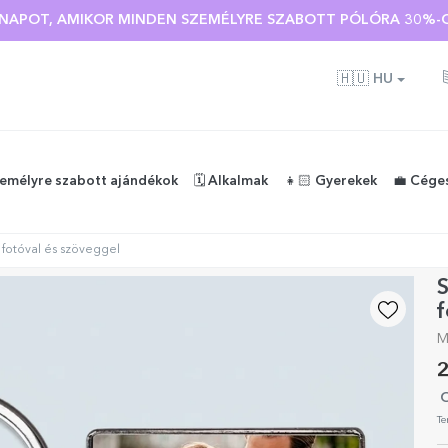
 🌴 AKÁR 40%-OS KEDVEZMÉNY TÖBB MINT 100 SZEMÉLYRE SZA
🇭🇺
HU
zemélyre szabott ajándékok
🗓️ Alkalmak
👧🏻 Gyerekek
💼 Cége
 fotóval és szöveggel
S
f
M
2
O
Te