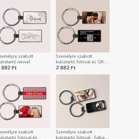
zemélyre szabott
Személyre szabott
ulcstartó névvel
kulcstartó fotóval és QR-
kóddal – A mi dalunk
 882 Ft
2 882 Ft
zemélyre szabott
Személyre szabott
ulcstartó fotóval és
kulcstartó fotóval - futball