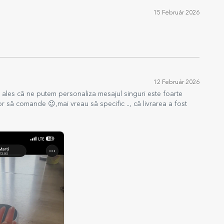
15 Február 2026
12 Február 2026
i ales că ne putem personaliza mesajul singuri este foarte
 să comande 😉,mai vreau să specific .., că livrarea a fost