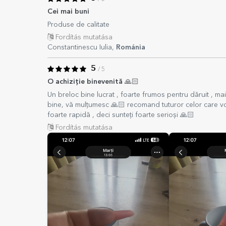
Cei mai buni
Produse de calitate
Fordítás mutatása
Constantinescu Iulia,
Románia
5
/ 5
O achiziție binevenită 🙏🏻
Un breloc bine lucrat , foarte frumos pentru dăruit , ma
bine, vă mulțumesc 🙏🏻 recomand tuturor celor care vor
foarte rapidă , deci sunteți foarte serioși 🙏🏻
Fordítás mutatása