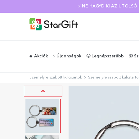
NYÁRI KIÁRUSÍTÁS
🔥 Akciók
⚡️ Újdonságok
🤩 Legnépszerűbb
🎁 S
Személyre szabott kulcstartók
Személyre szabott kulcstartó