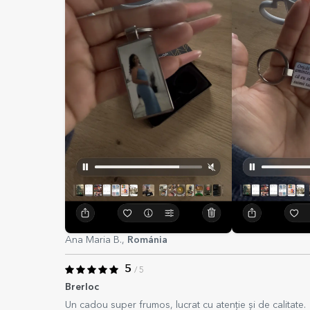
Ana Maria B.,
Románia
5
/ 5
Brerloc
Un cadou super frumos, lucrat cu atenție și de calitate.