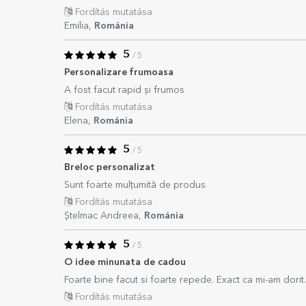
Fordítás mutatása
Emilia,
Románia
5
/ 5
Personalizare frumoasa
A fost facut rapid și frumos
Fordítás mutatása
Elena,
Románia
5
/ 5
Breloc personalizat
Sunt foarte mulțumită de produs
Fordítás mutatása
Ștelmac Andreea,
Románia
5
/ 5
O idee minunata de cadou
Foarte bine facut si foarte repede. Exact ca mi-am dorit.
Fordítás mutatása