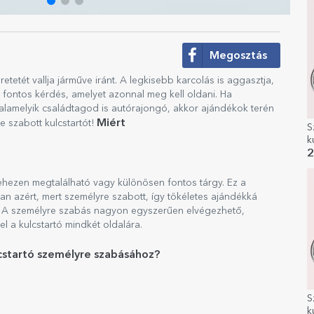
Megosztás
eretetét vallja járműve iránt. A legkisebb karcolás is aggasztja,
l fontos kérdés, amelyet azonnal meg kell oldani. Ha
valamelyik családtagod is autórajongó, akkor ajándékok terén
Miért
e szabott kulcstartót!
S
k
2
ehezen megtalálható vagy különösen fontos tárgy. Ez a
n azért, mert személyre szabott, így tökéletes ajándékká
ó. A személyre szabás nagyon egyszerűen elvégezhető,
fel a kulcstartó mindkét oldalára.
cstartó személyre szabásához?
S
k