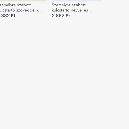
zemélyre szabott
Személyre szabott
ulcstartó szöveggel -
kulcstartó névvel és
yugdíjas
szöveggel - Rendőr
 882 Ft
2 882 Ft