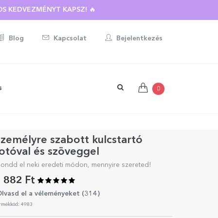
BOTT AJÁNDÉKRA ☀️
Blog
Kapcsolat
Bejelentkezés
s
0
zemélyre szabott kulcstartó
otóval és szöveggel
ondd el neki eredeti módon, mennyire szereted!
 882 Ft
lvasd el a véleményeket (
314
)
rmékkód: 4983