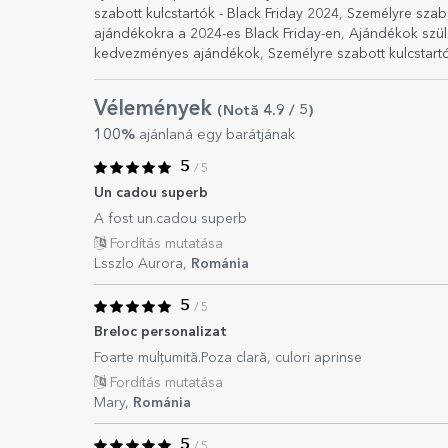
szabott kulcstartók - Black Friday 2024
,
Személyre szab
ajándékokra a 2024-es Black Friday-en
,
Ajándékok szü
kedvezményes ajándékok
,
Személyre szabott kulcstart
Vélemények
(Notă
4.9
/ 5
)
100%
ajánlaná egy barátjának
5
/ 5
Un cadou superb
A fost un.cadou superb
Fordítás mutatása
Lsszlo Aurora,
Románia
5
/ 5
Breloc personalizat
Foarte mulțumită.Poza clară, culori aprinse
Fordítás mutatása
Mary,
Románia
5
/ 5