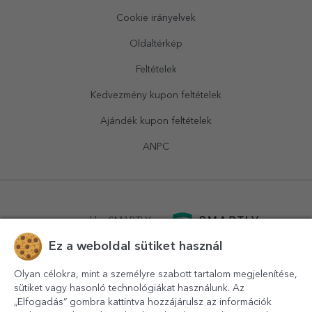
Cookie irányelvek
Oldaltérkép
Feltételek
Kedvezmény kupon feltételek
Ajándék kupon feltételek
ANPC
powered by
SMARTLY.ro
Ez a weboldal sütiket használ
logistics by
APACARGO.com
Olyan célokra, mint a személyre szabott tartalom megjelenítése,
sütiket vagy hasonló technológiákat használunk. Az
„Elfogadás” gombra kattintva hozzájárulsz az információk