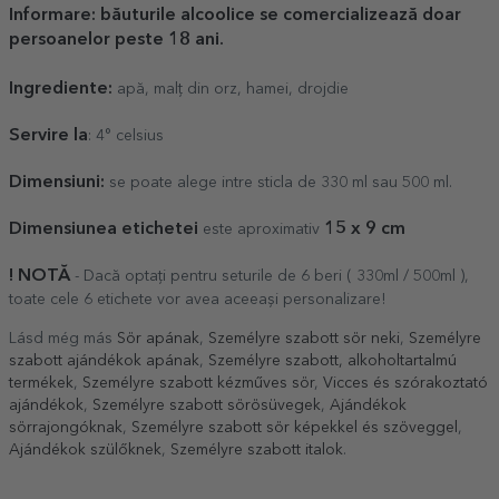
Informare: băuturile alcoolice se comercializează doar
persoanelor peste 18 ani.
Ingrediente:
apă, malț din orz, hamei, drojdie
Servire la
: 4° celsius
Dimensiuni:
se poate alege intre sticla de 330 ml sau 500 ml.
Dimensiunea etichetei
1
5
x 9 cm
este aproximativ
! NOTĂ
- Dacă optați pentru seturile de 6 beri ( 330ml / 500ml ),
toate cele 6 etichete vor avea aceeași personalizare!
Lásd még más
Sör apának
,
Személyre szabott sör neki
,
Személyre
szabott ajándékok apának
,
Személyre szabott, alkoholtartalmú
termékek
,
Személyre szabott kézműves sör
,
Vicces és szórakoztató
ajándékok
,
Személyre szabott sörösüvegek
,
Ajándékok
sörrajongóknak
,
Személyre szabott sör képekkel és szöveggel
,
Ajándékok szülőknek
,
Személyre szabott italok
.