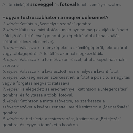
szöveggel
fotóval
.
A sör címkéjét
és
lehet személyre szabni
Hogyan testreszabhatom a megrendelésemet?
1. lépés:
Kattints a „Személyre szabás” gombra.
2. lépés
: Kattints a mintafotóra, majd nyomd meg az alján található
zöld „Fotók feltöltése” gombot (a képek későbbi felhasználás
céljából el lesznek mentve).
3. lépés:
Válassza ki a fényképeket a számítógépéről, telefonjáról
vagy táblagépéről. A feltöltés azonnal megkezdődik.
4. lépés:
Válassza ki a termék azon részét, ahol a képet használni
szeretné.
5. lépés:
Válassza ki a kiválasztott részre helyezni kívánt fotót.
6. lépés:
Szükség esetén szerkesztheti a fotót a pozíció, a nagyítás
vagy a forgatás megváltoztatásával.
7. lépés:
Ha elégedett az eredménnyel, kattintson a „Megerősítés”
gombra, és folytassa a többi fotóval.
8. lépés:
Kattintson a minta szövegre, és szerkessze a
szövegmezőket a kívánt üzenettel, majd kattintson a „Megerősítés”
gombra.
9. lépés:
Ha befejezte a testreszabást, kattintson a „Befejezés”
gombra, és tegye a terméket a kosárba.