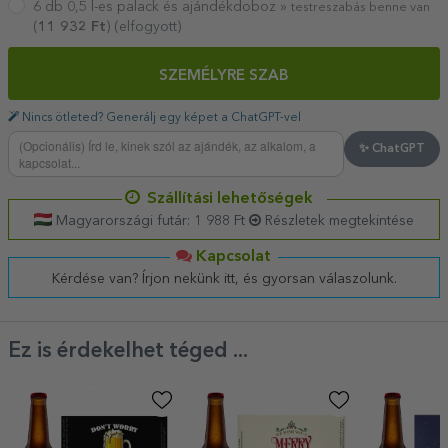
6 db 0,5 l-es palack és ajándékdoboz »
testreszabás benne van
(
11 932
Ft
) (elfogyott)
SZEMÉLYRE SZAB
Nincs ötleted? Generálj egy képet a ChatGPT-vel
✨ ChatGPT
Szállítási lehetőségek
Magyarországi futár: 1 988 Ft
Részletek megtekintése
Kapcsolat
Kérdése van? Írjon nekünk itt, és gyorsan válaszolunk.
Ez is érdekelhet téged ...