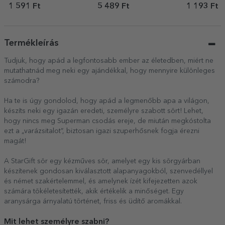
szabott mágnes –
Wine
kártya fotók
1 591 Ft
5 489 Ft
1 193 Ft
Akkor és most
üzenettel – 
Termékleírás
Tudjuk, hogy apád a legfontosabb ember az életedben, miért ne
mutathatnád meg neki egy ajándékkal, hogy mennyire különleges
számodra?
Ha te is úgy gondolod, hogy apád a legmenőbb apa a világon,
készíts neki egy igazán eredeti, személyre szabott sört! Lehet,
hogy nincs meg Superman csodás ereje, de miután megkóstolta
ezt a „varázsitalot”, biztosan igazi szuperhősnek fogja érezni
magát!
A StarGift sör egy kézműves sör, amelyet egy kis sörgyárban
készítenek gondosan kiválasztott alapanyagokból, szenvedéllyel
és német szakértelemmel, és amelynek ízét kifejezetten azok
számára tökéletesítették, akik értékelik a minőséget. Egy
aranysárga árnyalatú történet, friss és üdítő aromákkal.
Mit lehet személyre szabni?