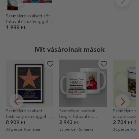
Személyre szabott sör
fotóval és szöveggel –
Szuper apa
1 988 Ft
Mit vásárolnak mások
EXKLUZÍV
-40%
Személyre szabott
Személyre szabott
Személyre sz
bögre fotóval és
eszpresszócsésze 5
asztali képke
üzenettel – Nyugdíjazás
fotóval és szöveggel -
szöveggel és 
2 943 Ft
2 704 Ft
1 622 Ft
4 772 Ft
Emlékek
Boldog szüle
33 perce, Románia
36 perce, Románia
37 perce, Rom