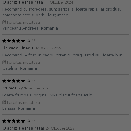
O achiziție inspirata
11 Október 2024
Recomand cu încredere, sunt serioși și foarte rapizi iar produsul
comandat este superb . Mulțumesc
Fordítás mutatása
Vrinceanu Andreea,
Románia
5
/ 5
Un cadou inedit
14 Március 2024
Recomand. A fost un cadou primit cu drag . Produsul foarte bun
Fordítás mutatása
Catalina,
Románia
5
/ 5
Frumos
29 November 2023
Foarte frumos si original. Mi-a placut foarte mult.
Fordítás mutatása
Larissa,
Románia
5
/ 5
O achiziție inspirată!
24 Október 2023