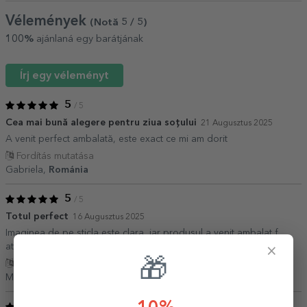
Vélemények
(Notă
5
/ 5
)
100%
ajánlaná egy barátjának
Írj egy véleményt
5
/ 5
Cea mai bună alegere pentru ziua soțului
21 Augusztus 2025
A venit perfect ambalată, este exact ce mi am dorit
Fordítás mutatása
Gabriela,
Románia
5
/ 5
Totul perfect
16 Augusztus 2025
Imaginea de pe sticla este clara, iar produsul a venit ambalat f
atent. Nimic de reprosat
×
🎁
Fordítás mutatása
Mihaela,
Románia
5