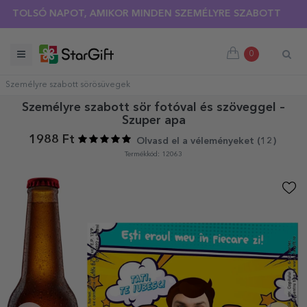
LSÓ NAPOT, AMIKOR MINDEN SZEMÉLYRE SZABOTT PÓLÓRA 30%
0
Személyre szabott sörösüvegek
Személyre szabott sör fotóval és szöveggel –
Szuper apa
1988 Ft
Olvasd el a véleményeket (
12
)
Termékkód: 12063