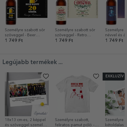
Személyre szabott sör
Személyre szabott sör
Személyre s
szöveggel - Beer
szöveggel - Retro
névvel és ál
happy!
karácsony
- Szűz
1 749 Ft
1 749 Ft
1 749 Ft
Legújabb termékek ...
EXKLUZÍV
18x13 cm-es, 2 képpel
Személyre szabott,
Személyre s
és szöveggel személyre
feliratos pamut póló –
kétoldalas 