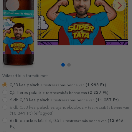
Válaszd ki a formátumot
0,33 l-es palack »
(
1 988
Ft
)
testreszabás benne van
0,5 literes palack »
(
2 227
Ft
)
testreszabás benne van
6 db 0,33 l-es palack »
(
11 057
Ft
)
testreszabás benne van
6 db 0,33 l-es palack és ajándékdoboz »
testreszabás benne van
(
10 341
Ft
) (elfogyott)
6 db palackos készlet, 0,5 l »
(
12 648
testreszabás benne van
Ft
)