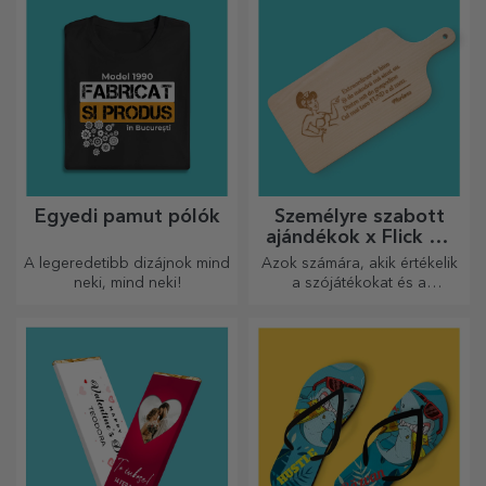
Egyedi pamut pólók
Személyre szabott
ajándékok x Flick Mr
Rima
A legeredetibb dizájnok mind
Azok számára, akik értékelik
neki, mind neki!
a szójátékokat és a
jelentőségteljes rímeket.