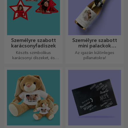
Személyre szabott
Személyre szabott
karácsonyfadíszek
mini palackok
pezsgővel
Készíts szimbolikus
Az igazán különleges
karácsonyi díszeket, és
pillanatokra!
ajándékozd meg szeretteidet!