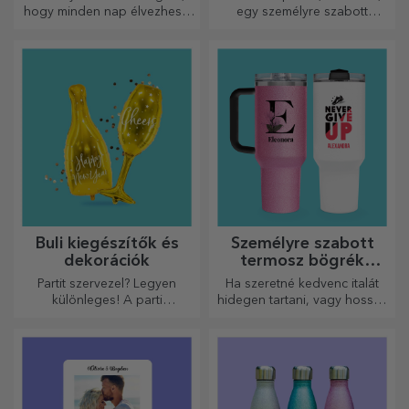
hogy minden nap élvezhesd
egy személyre szabott
őket!
pólóval, a neveddel vagy
fotóddal, ez lehet a
kedvenced!
Buli kiegészítők és
Személyre szabott
dekorációk
termosz bögrék
fogantyúval és
Partit szervezel? Legyen
Ha szeretné kedvenc italát
szívószállal
különleges! A parti
hidegen tartani, vagy hosszú
kiegészítők és dekorációk
utazás során melegen
célja, hogy felvidítsák a
szeretné tartani a kávéját,
hangulatot.
akkor termoszunk tökéletes
választás ilyen esetekre.