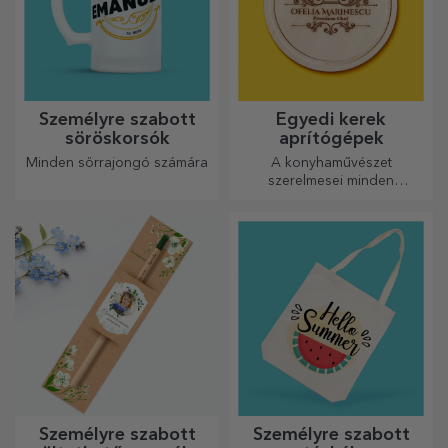
Személyre szabott
Egyedi kerek
söröskorsók
aprítógépek
Minden sörrajongó számára
A konyhaművészet
szerelmesei minden
dicséretet megérdemelnek,
ezért az ízletes ételek a
legkreatívabb aprítókkal
készülnek. Válassza ki a
megfelelőt!
Személyre szabott
Személyre szabott