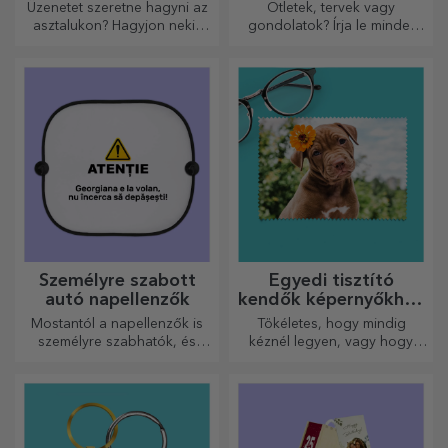
Üzenetet szeretne hagyni az
Ötletek, tervek vagy
asztalukon? Hagyjon nekik
gondolatok? Írja le mindet
egy kedves emléket egy
egy személyre szabott
személyre szabott üzenet
naplóba, és őrizze meg
tartóval.
minden emlékét.
Személyre szabott
Egyedi tisztító
autó napellenzők
kendők képernyőkhöz
és szemüvegekhez
Mostantól a napellenzők is
Tökéletes, hogy mindig
személyre szabhatók, és
kéznél legyen, vagy hogy
ideálisak az autóban
gondoskodó ajándékként
uralkodó hő minimalizálására.
adja át szeretteinek.