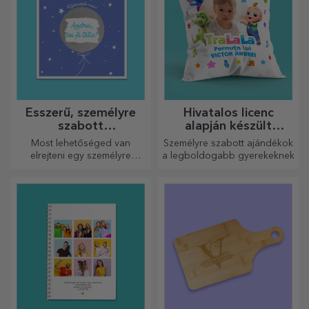
Ésszerű, személyre
Hivatalos licenc
szabott
alapján készült
üdvözlőkártyák és
személyre szabott
Most lehetőséged van
Személyre szabott ajándékok
kártyák
ajándékok - TraLaLa
elrejteni egy személyre
a legboldogabb gyerekeknek
szabott üzenetet
szeretteidnek, és meglepni
őket bármilyen alkalomra.