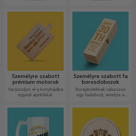
Személyre szabott
Személyre szabott fa
prémium motorok
borosdobozok
Varázsoljon el a konyhájába
Borajándéknak válasszon
egyedi aprítókkal.
egy fadobozt, amelyre a
legkülönlegesebb üzeneteket
gravírozták.