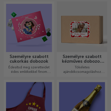
minden alkalomra
tökéletesek.
Személyre szabott
Személyre szabott
cukorkás dobozok
kézműves dobozok
matricákkal
Édesítsd meg szeretteidet
Tökéletes
édes emlékekkel finom
ajándékcsomagoláshoz
édességekből álló
bármilyen alkalomra.
dobozokban!