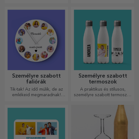
alakú ajándékokat
vágódeszkák tökéletesek a
készítettünk a legügyesebb
konyhában elkészített
háziasszonyok számára.
legfinomabb ételekhez.
Személyre szabott
Személyre szabott
faliórák
termoszok
Tik-tak! Az idő múlik, de az
A praktikus és stílusos,
emlékeid megmaradnak!
személyre szabott termoszok
Rendezze el pillanatait
tökéletesek kedvenc italod
néhány képen, és a
élvezéséhez, hidegen nyáron
legkülönlegesebb órája lesz!
és melegen télen.