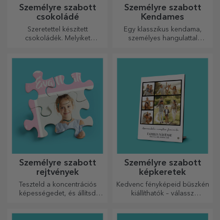
Személyre szabott
Személyre szabott
csokoládé
Kendames
Szeretettel készített
Egy klasszikus kendama,
csokoládék. Melyiket
személyes hangulattal
választja?
újragondolva
Személyre szabott
Személyre szabott
rejtvények
képkeretek
Teszteld a koncentrációs
Kedvenc fényképeid büszkén
képességedet, és állítsd
kiállíthatók – válassz
össze a személyre szabott
személyre szabott
kirakós játék képét a kedvenc
képkereteket!
fotóidból.