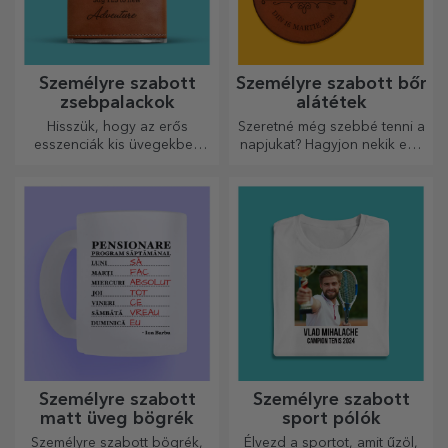
Személyre szabott
Személyre szabott bőr
zsebpalackok
alátétek
Hisszük, hogy az erős
Szeretné még szebbé tenni a
esszenciák kis üvegekben
napjukat? Hagyjon nekik egy
vannak. Mit szólna egy
kedves emléket a könnyen
személyre szabott
személyre szabható
zsebpalackhoz?
poháralátétek segítségével.
Személyre szabott
Személyre szabott
matt üveg bögrék
sport pólók
Személyre szabott bögrék,
Élvezd a sportot, amit űzöl,