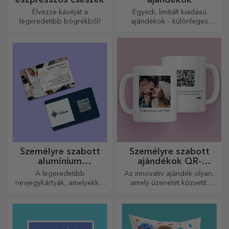
Élvezze kávéját a
Egyedi, limitált kiadású
legeredetibb bögrékből!
ajándékok – különleges
meglepetések felejthetetlen
pillanatokhoz
Személyre szabott
Személyre szabott
alumínium
ajándékok QR-
névjegykártyák
kódokkal
A legeredetibb
Az innovatív ajándék olyan,
névjegykártyák, amelyekkel
amely üzenetet közvetít.
kiemelkedhet a tömegből
Válasszon olyanokat, amelyek
QR-kóddal és hozzáadott
linkkel rendelkeznek, hogy a
legegyedibb reakciókat
váltsa ki!