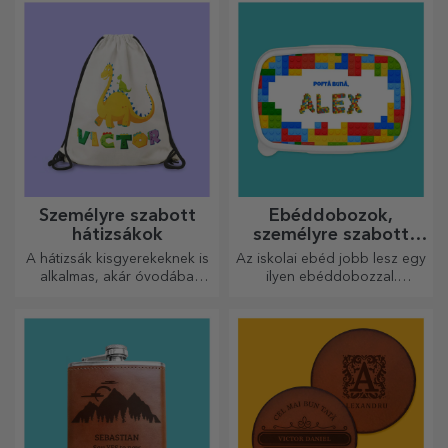
„boldog születésnapot”
kiegészítők a
üzenetekből áll.
táskagyűjteményedben.
Személyre szabott
Ebéddobozok,
hátizsákok
személyre szabott
casserole-ok
A hátizsák kisgyerekeknek is
Az iskolai ebéd jobb lesz egy
alkalmas, akár óvodába
ilyen ebéddobozzal.
járnak, akár iskolába
Személyre szabhatod, és
kezdenek. Készítsd el azt,
felkészítheted a kicsidet az új
amelyik a legjobban illik a
napra!
kicsidhez!