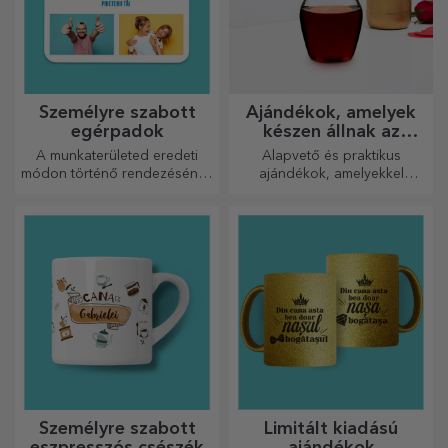
Személyre szabott
Ajándékok, amelyek
egérpadok
készen állnak az
átadásra
A munkaterületed eredeti
Alapvető és praktikus
módon történő rendezésének
ajándékok, amelyekkel
egyik módja az, hogy
meglepetést okozhat
személyre szabod a
szeretteinek! Válasszon
legmenőbb egérpadjaidat.
prémium ajándékokat gyors
szállítással, bármilyen
alkalomra!
Személyre szabott
Limitált kiadású
eszpresszós csészék
ajándékok