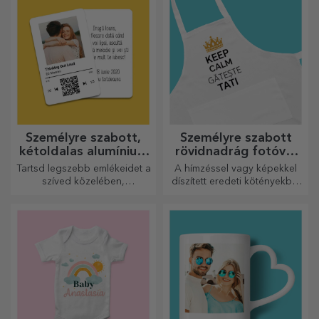
történetét!
Személyre szabott,
Személyre szabott
kétoldalas alumínium
rövidnadrág fotóval
kártyák
vagy hímzéssel
Tartsd legszebb emlékeidet a
A hímzéssel vagy képekkel
szíved közelében,
díszített eredeti kötényekből
szeretteiddel együtt.
álló vonzó kollekció tökéletes
ajándék a főzés
szerelmeseinek.