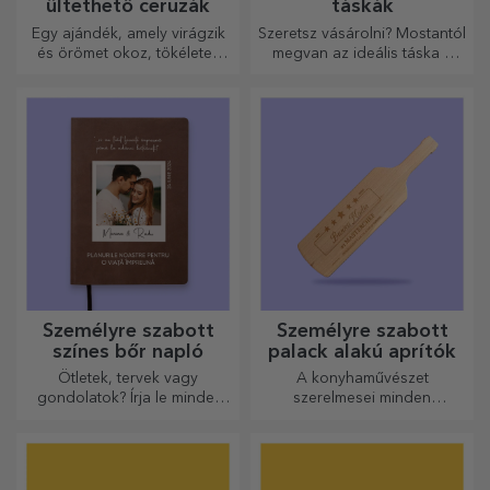
ültethető ceruzák
táskák
Egy ajándék, amely virágzik
Szeretsz vásárolni? Mostantól
és örömet okoz, tökéletes
megvan az ideális táska a
március 1-jére és 8-ára
kisebb vásárlásokhoz, tágas
és nagyon elegáns.
Személyre szabott
Személyre szabott
színes bőr napló
palack alakú aprítók
Ötletek, tervek vagy
A konyhaművészet
gondolatok? Írja le mindet
szerelmesei minden
egy személyre szabott
dicséretet megérdemelnek. A
naplóba, és őrizze meg
palack alakú aprítók
minden emlékét.
tökéletesek a kész ételek
tálalásához.