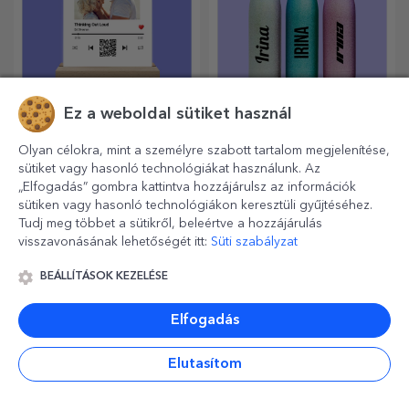
Ez a weboldal sütiket használ
Személyre szabott
Személyre szabott
LED éjszakai lámpa
csillogó termoszok
Olyan célokra, mint a személyre szabott tartalom megjelenítése,
Egy ajándék, ami örömöt és
Világos és színes, nyáron és
sütiket vagy hasonló technológiákat használunk. Az
izgalmat hoz!
télen egyaránt használható, a
„Elfogadás” gombra kattintva hozzájárulsz az információk
termoszok könnyen
sütiken vagy hasonló technológiákon keresztüli gyűjtéséhez.
személyre szabhatók és
Tudj meg többet a sütikről, beleértve a hozzájárulás
bárhová magaddal viheted
visszavonásának lehetőségét itt:
Süti szabályzat
őket!
BEÁLLÍTÁSOK KEZELÉSE
Elfogadás
Elutasítom