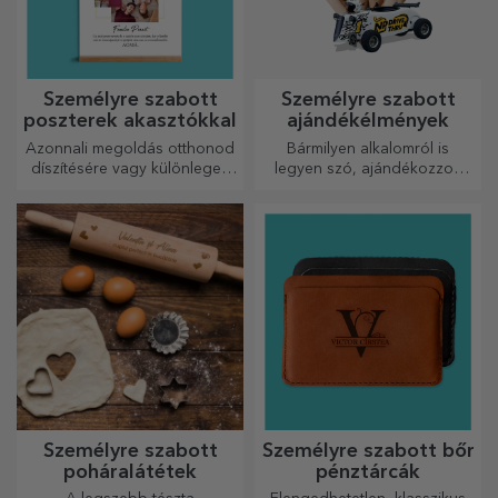
Személyre szabott
Személyre szabott
poszterek akasztókkal
ajándékélmények
Azonnali megoldás otthonod
Bármilyen alkalomról is
díszítésére vagy különleges
legyen szó, ajándékozzon
ajándék szeretteidnek!
emlékezetes élményt –
felejthetetlen emlékeket,
adrenalin- vagy relaxációs
élményeket.
Személyre szabott
Személyre szabott bőr
poháralátétek
pénztárcák