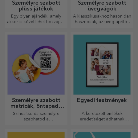
Személyre szabott
Személyre szabott
plüss játékok
üvegvágók
Egy olyan ajándék, amely
A klasszikusakhoz hasonlóan
akkor is közel lehet hozzájuk,
hasznosak, az üveg aprítók
amikor Ön nincs ott, a
egyedi kialakításúak, könnyen
személyre szabott
tisztíthatók és tárolhatók, és
plüssjátékok, amelyek
személyes hangulatot
pontosan alkalmasak
kölcsönöznek a konyhának.
ölelgetésre!
Személyre szabott
Egyedi festmények
matricák, öntapadó
címkék
Színesítsd és személyre
A keretezett emlékek
szabhatod a
eredetiséget adhatnak
jegyzetfüzeteidet és
otthonának, személyre
naplóidat.
szabhatják festményeit és
megalkothatják saját