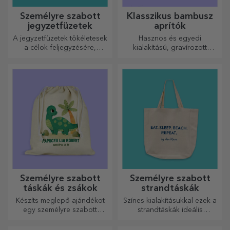
Személyre szabott
Klasszikus bambusz
jegyzetfüzetek
aprítók
A jegyzetfüzetek tökéletesek
Hasznos és egyedi
a célok feljegyzésére,
kialakítású, gravírozott
ideálisak ilyen feladatokhoz.
vágódeszkák tökéletesek a
konyhában elkészített
legfinomabb ételekhez.
Személyre szabott
Személyre szabott
táskák és zsákok
strandtáskák
Készíts meglepő ajándékot
Színes kialakításukkal ezek a
egy személyre szabott
strandtáskák ideális
táskával, amelynek egyedi
ajándékok lehetnek
dizájnja a fotóidból és a
szeretteidnek, vagy akár új