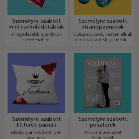
Személyre szabott
Személyre szabott
mini csokoládétáblák
strandpapucsok
A legédesebb ajándékok
Cuki papucsok, készen állnak
szeretteidnek!
a barnulásra! Melyik modellt
választod személyre
szabáshoz?
Személyre szabott
Személyre szabott
flitteres párnák
poszterek
Ideális ajándék bármilyen
Alkoss művészetet
alkalomra.
ötleteidből!