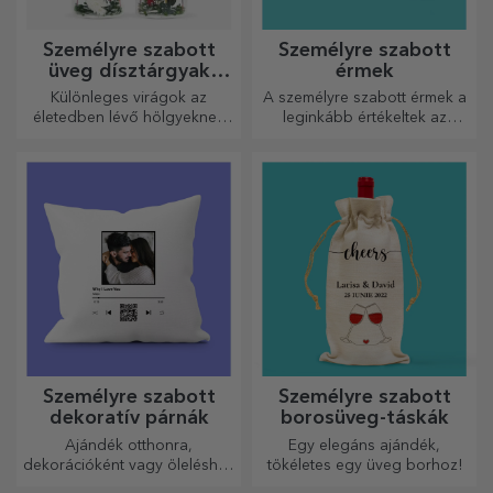
Személyre szabott
Személyre szabott
üveg dísztárgyak
érmek
konzervált virágokkal
Különleges virágok az
A személyre szabott érmek a
életedben lévő hölgyeknek
leginkább értékeltek az
és fiatal hölgyeknek.
elvégzett munkáért.
Személyre szabhatja őket, és
elismerheti az érdemeiket!
Személyre szabott
Személyre szabott
dekoratív párnák
borosüveg-táskák
Ajándék otthonra,
Egy elegáns ajándék,
dekorációként vagy öleléshez
tökéletes egy üveg borhoz!
– a személyre szabott párnák