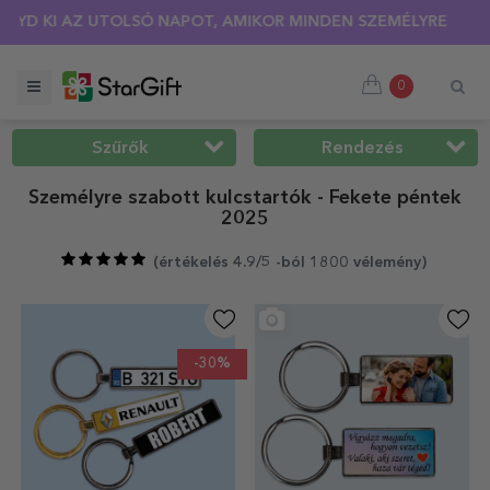
ÍTÁS 🌴 AKÁR 40%-OS KEDVEZMÉNY TÖBB MINT 100 SZEMÉLYR
0
Szűrők
Rendezés
Személyre szabott kulcstartók - Fekete péntek
2025
(
értékelés 4.9/5 -ból 1800 vélemény
)
-30%