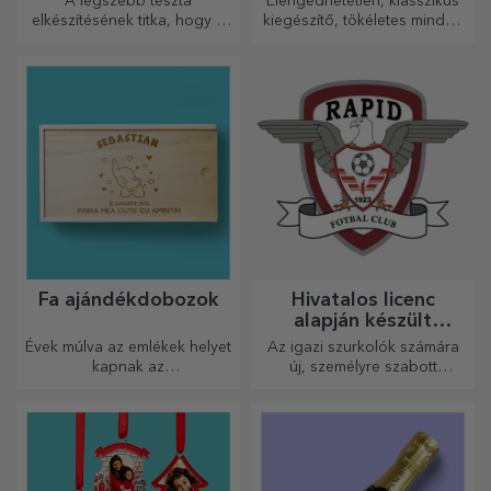
A legszebb tészta
Elengedhetetlen, klasszikus
elkészítésének titka, hogy a
kiegészítő, tökéletes minden
varázslatos sodrófáinkat
férfi számára!
használja. A piték isteni
finomságúak lesznek!
Fa ajándékdobozok
Hivatalos licenc
alapján készült
személyre szabott
Évek múlva az emlékek helyet
Az igazi szurkolók számára
ajándékok – FC Rapid
kapnak az
új, személyre szabott
1923 Bukarest
ajándékdobozokban.
termékekből álló kollekciót
Személyre szabhatod őket a
készítettünk, a Rapid
legeredetibb üzenettel.
hivatalos licencével, a fehér-
lila csapat
együttműködésével.