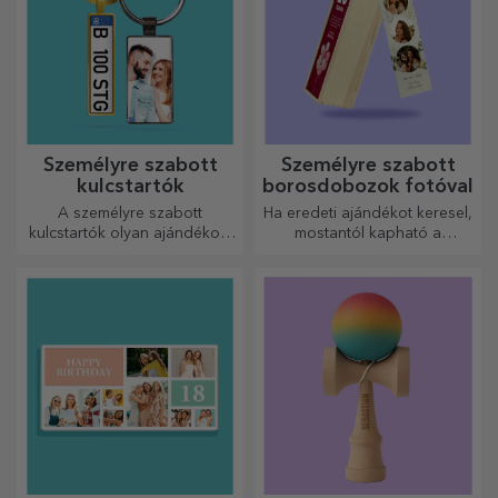
Személyre szabott
Személyre szabott
kulcstartók
borosdobozok fotóval
A személyre szabott
Ha eredeti ajándékot keresel,
kulcstartók olyan ajándékok,
mostantól kapható a
amelyeket mindig magaddal
fotókkal/üzenettel ellátott
vihetsz, és amelyek
borosdoboz, amely kiváló
tökéletesen alkalmasak arra,
ajándéknak bizonyul!
hogy minden nap
emlékeztessék őket rád.