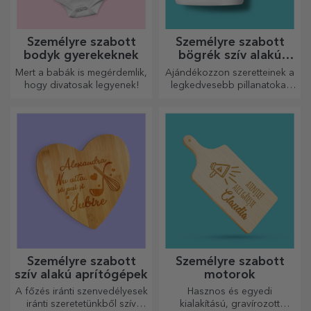
Személyre szabott
Személyre szabott
bodyk gyerekeknek
bögrék szív alakú
fogantyúval
Mert a babák is megérdemlik,
Ajándékozzon szeretteinek a
hogy divatosak legyenek!
legkedvesebb pillanatokat
személyre szabott, szív alakú
fülű bögrékkel.
Személyre szabott
Személyre szabott
szív alakú aprítógépek
motorok
A főzés iránti szenvedélyesek
Hasznos és egyedi
iránti szeretetünkből szív
kialakítású, gravírozott