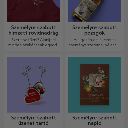
Személyre szabott
Személyre szabott
hímzett rövidnadrág
pezsgők
Szeretsz főzni? Ajánlj fel
Ha igazán emlékezetes
minden szakácsnak egyedi,
eseményt szeretne, válassza
hímzéssel ellátott kötényt!
a pezsgő címkéjének
személyre szabását, és
élvezze a pillanatot a
legteljesebb mértékben!
Személyre szabott
Személyre szabott
üzenet tartó
napló