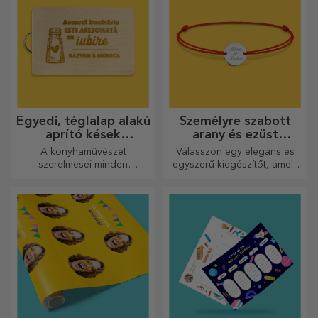
Egyedi, téglalap alakú
Személyre szabott
aprító kések
arany és ezüst
fogantyúval
karkötők
A konyhaművészet
Válasszon egy elegáns és
szerelmesei minden
egyszerű kiegészítőt, amely
dicséretet megérdemelnek,
szerinted legjobban tükrözi
ezért az ízletes ételek a
annak a személynek a
legkreatívabb aprítókkal
személyiségét, aki viselni
készülnek. Válassza ki a
fogja.
megfelelőt!