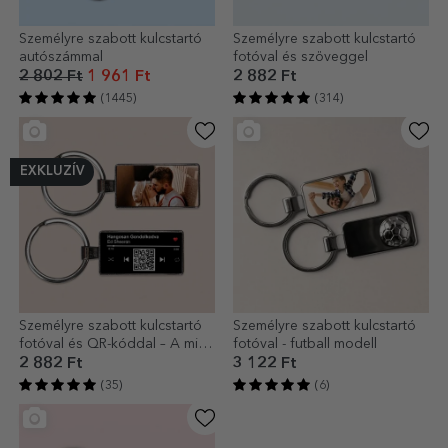
Személyre szabott kulcstartó
Személyre szabott kulcstartó
autószámmal
fotóval és szöveggel
2 802 Ft
1 961 Ft
2 882 Ft
(1445)
(314)
EXKLUZÍV
Személyre szabott kulcstartó
Személyre szabott kulcstartó
fotóval és QR-kóddal – A mi
fotóval - futball modell
dalunk
2 882 Ft
3 122 Ft
(35)
(6)