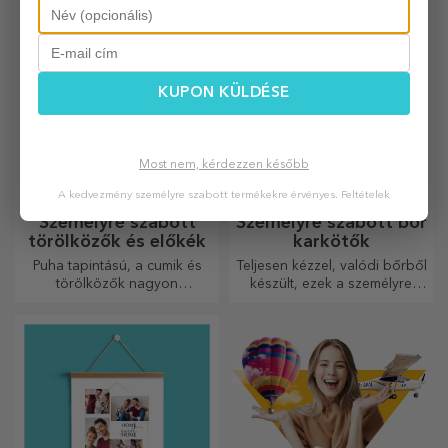
eredeti és egyedi
ajándékokkal!
KUPON KÜLDÉSE
Most nem, kérdezzen később
A kedvezmény személyre szabott termékekre érvényes.
Feltételek
Személyre szabott
Személyre szabott bőr
törölközők és előkék
karkötők
Puha tapintású, a cumik és
Teljesen kézzel, valódi bőrből
törölközők nagyon
készült, ezek a személyre
hasznosak és tökéletesek,
szabott karkötők mind neki,
hogy bárhová magaddal
mind neki alkalmasak.
vihesd őket!