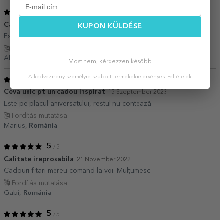
5
/ 5
Cadoul perfect.
18 Április 2024
KUPON KÜLDÉSE
Este cadoul perfect pentru oricine.
Fordítás mutatása
ALINA,
Románia
Most nem, kérdezzen később
A kedvezmény személyre szabott termékekre érvényes.
Feltételek
5
/ 5
Ceva unic pt un cadou inspirat
15 Szeptember 2023
Este pe placul aniversatului, restul nu contează
Fordítás mutatása
Marius,
Románia
5
/ 5
Calitate ireprosabila
21 November 2022
Cadouri f tari mereu comand la voi. Mulțumesc
Fordítás mutatása
Gabi,
Románia
5
/ 5