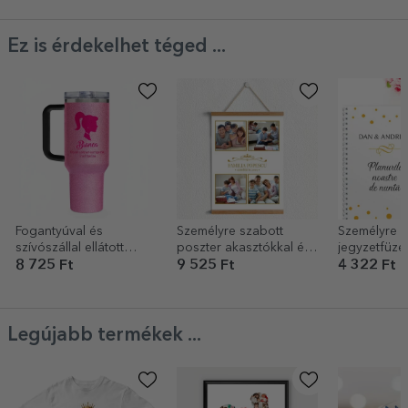
Ez is érdekelhet téged ...
Fogantyúval és
Személyre szabott
Személyre s
szívószállal ellátott
poszter akasztókkal és
jegyzetfüzet
termosz bögre,
4 családi fotóval
8 725 Ft
9 525 Ft
4 322 Ft
személyre szabott
felirattal – Barbie
Legújabb termékek ...