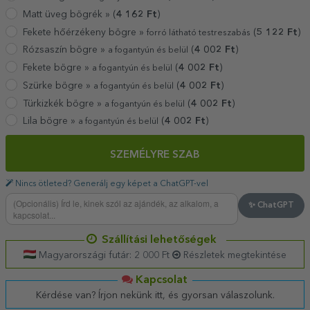
Matt üveg bögrék »
(
4 162
Ft
)
Fekete hőérzékeny bögre »
(
5 122
Ft
)
forró látható testreszabás
Rózsaszín bögre »
(
4 002
Ft
)
a fogantyún és belül
Fekete bögre »
(
4 002
Ft
)
a fogantyún és belül
Szürke bögre »
(
4 002
Ft
)
a fogantyún és belül
Türkizkék bögre »
(
4 002
Ft
)
a fogantyún és belül
Lila bögre »
(
4 002
Ft
)
a fogantyún és belül
SZEMÉLYRE SZAB
Nincs ötleted? Generálj egy képet a ChatGPT-vel
✨ ChatGPT
Szállítási lehetőségek
Magyarországi futár: 2 000 Ft
Részletek megtekintése
Kapcsolat
Kérdése van? Írjon nekünk itt, és gyorsan válaszolunk.