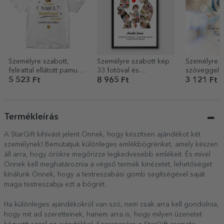
Személyre szabott,
Személyre szabott kép
Személyre s
felirattal ellátott pamut
33 fotóval és
szöveggel el
póló – A gazdag orr
szöveggel – Család
alakú dísz 
5 523 Ft
8 965 Ft
3 121 Ft
a világon!
Termékleírás
A StarGift kihívást jelent Önnek, hogy készítsen ajándékot két
személynek! Bemutatjuk különleges emlékbögrénket, amely készen
áll arra, hogy örökre megőrizze legkedvesebb emlékeit. És mivel
Önnek kell meghatároznia a végső termék kinézetét, lehetőséget
kínálunk Önnek, hogy a testreszabási gomb segítségével saját
maga testreszabja ezt a bögrét.
Ha különleges ajándékokról van szó, nem csak arra kell gondolnia,
hogy mit ad szeretteinek, hanem arra is, hogy milyen üzenetet