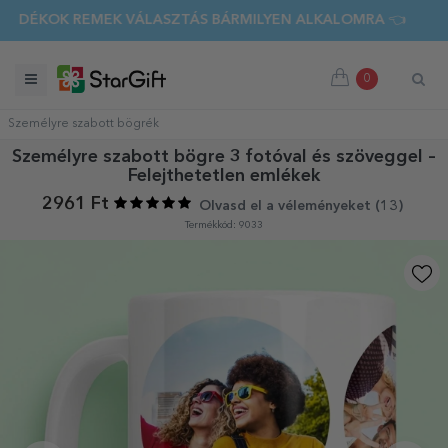
 REMEK VÁLASZTÁS BÁRMILYEN ALKALOMRA 👈 FEDEZD FEL
0
Személyre szabott bögrék
Személyre szabott bögre 3 fotóval és szöveggel –
Felejthetetlen emlékek
2961 Ft
Olvasd el a véleményeket (
13
)
Termékkód: 9033