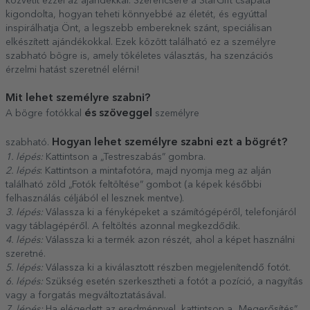
közvetít ezzel az ajándékkal. Szerencsére a StarGift csapata
kigondolta, hogyan teheti könnyebbé az életét, és egyúttal
inspirálhatja Önt, a legszebb embereknek szánt, speciálisan
elkészített ajándékokkal. Ezek között található ez a személyre
szabható bögre is, amely tökéletes választás, ha szenzációs
érzelmi hatást szeretnél elérni!
Mit lehet személyre szabni?
és szöveggel
A bögre fotókkal
személyre
Hogyan lehet személyre szabni ezt a bögrét?
szabható.
1. lépés:
Kattintson a „Testreszabás” gombra.
2. lépés
: Kattintson a mintafotóra, majd nyomja meg az alján
található zöld „Fotók feltöltése” gombot (a képek későbbi
felhasználás céljából el lesznek mentve).
3. lépés:
Válassza ki a fényképeket a számítógépéről, telefonjáról
vagy táblagépéről. A feltöltés azonnal megkezdődik.
4. lépés:
Válassza ki a termék azon részét, ahol a képet használni
szeretné.
5. lépés:
Válassza ki a kiválasztott részben megjelenítendő fotót.
6. lépés:
Szükség esetén szerkesztheti a fotót a pozíció, a nagyítás
vagy a forgatás megváltoztatásával.
7. lépés:
Ha elégedett az eredménnyel, kattintson a „Megerősítés”