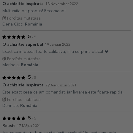
O achizitie inspirata
18 November 2022
Multumita de produs! Recomand!
Fordítás mutatása
Elena Cioc,
Románia
5
/ 5
O achizitie superba!
19 Január 2022
Exact ca in poza, foarte calitativa, m.a surprins placut!❤️
Fordítás mutatása
Marinela,
Románia
5
/ 5
O achizitie inspirata
29 Augusztus 2021
Este exact ceea ce am comandat, iar livrarea este foarte rapida.
Fordítás mutatása
Dennise,
Románia
5
/ 5
Reusit
17 Május 2021