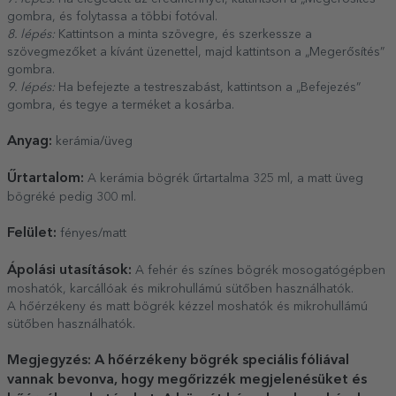
gombra, és folytassa a többi fotóval.
8. lépés:
Kattintson a minta szövegre, és szerkessze a
szövegmezőket a kívánt üzenettel, majd kattintson a „Megerősítés”
gombra.
9. lépés:
Ha befejezte a testreszabást, kattintson a „Befejezés”
gombra, és tegye a terméket a kosárba.
Anyag:
kerámia/üveg
Űrtartalom:
A kerámia bögrék űrtartalma 325 ml, a matt üveg
bögréké pedig 300 ml.
Felület:
fényes/matt
Ápolási utasítások:
A fehér és színes bögrék mosogatógépben
moshatók, karcállóak és mikrohullámú sütőben használhatók.
A hőérzékeny és matt bögrék kézzel moshatók és mikrohullámú
sütőben használhatók.
Megjegyzés: A hőérzékeny bögrék speciális fóliával
vannak bevonva, hogy megőrizzék megjelenésüket és