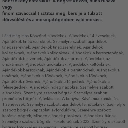
hőérzékeny hatásukat. A bögrét kézzel, puha ruhával
vagy
finom szivaccsal tisztítsa meg, kerülje a túlzott
dörzsölést és a mosogatógépben való mosást.
Lásd még más
Köszönő ajándékok
,
Ajándékok 14 éveseknek
,
Ajándékok tinédzsereknek
,
Személyre szabott ajándékok
tinédzsereknek
,
Ajándékok tinédzsereknek
,
Ajándékok
kollégáknak
,
Ajándékok kollégáknak
,
Ajándékok a keresztapának
,
Ajándékok testvérnek
,
Ajándékok az orrnak
,
Ajándékok az
unokámnak
,
Ajándékok unokáknak
,
Ajándékok kettőnknek
,
Ajándékok barátoknak
,
Ajándékok a barátnődnek
,
Ajándékok a
tanárnak
,
Ajándékok a főnöknek
,
Ajándékok a főnöknek
,
Ajándékok nővérnek
,
Ajándékok a férjednek
,
Ajándékok a
feleségednek
,
Ajándékok hideg napokra
,
Személyre szabott
ajándékok
,
Személyre szabott bögrék
,
Személyre szabott
promóciós bögrék
,
Ajánlásaink
,
A konyha
,
Kávé
,
munkamániás
,
Tizenévesek
,
Személyre szabott ajándékok felnőtteknek
,
Személyre
szabott bögrék kapcsolati évfordulókra
,
Személyre szabott
kerámia bögrék
,
Minden ajándék pároknak
,
Ajándékok fiúnak
,
Személyre szabott bögrék - Fekete péntek 2022
,
Személyre szabott
bögrék fotókkal és szöveggel
,
Személyre szabott bögrék