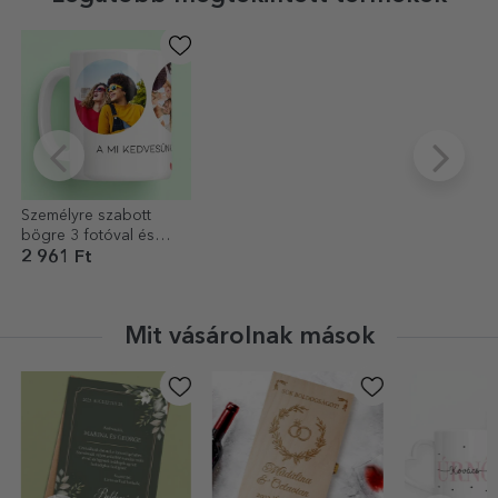
Személyre szabott
bögre 3 fotóval és
szöveggel –
2 961 Ft
Felejthetetlen emlékek
Mit vásárolnak mások