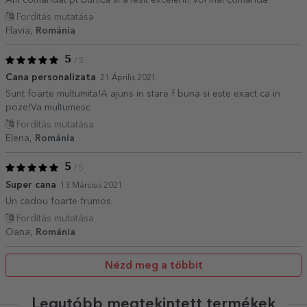
Am comandat pt bunica si a iesit excelent! Voi mai comanda
Fordítás mutatása
Flavia,
Románia
5
/ 5
Cana personalizata
21 Április 2021
Sunt foarte multumita!A ajuns in stare f buna si este exact ca in
poze!Va multumesc
Fordítás mutatása
Elena,
Románia
5
/ 5
Super cana
13 Március 2021
Un cadou foarte frumos
Fordítás mutatása
Oana,
Románia
Nézd meg a többit
Legutóbb megtekintett termékek