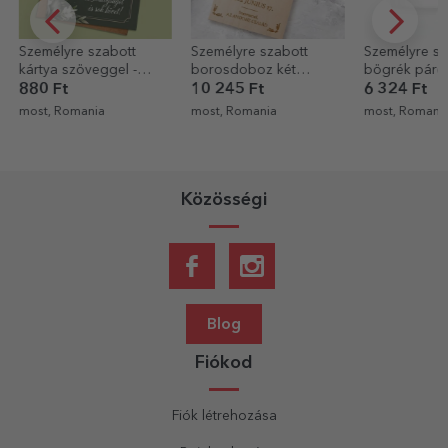
Személyre szabott
Személyre szabott
Személyre sz
borosdoboz két
bögrék pároknak
pezsgő szöv
palackhoz, felirattal -
szöveggel és dátummal
Casa de piat
10 245 Ft
6 324 Ft
6 403 Ft
Casa de piatra
- MRS & MR - szív alakú
most, Romania
most, Romania
most, Romani
fogantyúval
Közösségi
Blog
Fiókod
Fiók létrehozása