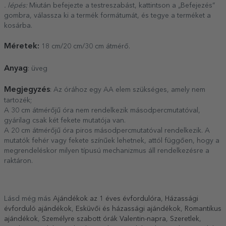
. lépés:
Miután befejezte a testreszabást, kattintson a „Befejezés”
gombra, válassza ki a termék formátumát, és tegye a terméket a
kosárba.
Méretek:
18 cm/20 cm/30 cm átmérő.
Anyag
: üveg
Megjegyzés
: Az órához egy AA elem szükséges, amely nem
tartozék;
A 30 cm átmérőjű óra nem rendelkezik másodpercmutatóval,
gyárilag csak két fekete mutatója van.
A 20 cm átmérőjű óra piros másodpercmutatóval rendelkezik. A
mutatók fehér vagy fekete színűek lehetnek, attól függően, hogy a
megrendeléskor milyen típusú mechanizmus áll rendelkezésre a
raktáron.
Lásd még más
Ajándékok az 1 éves évfordulóra
,
Házassági
évforduló ajándékok
,
Esküvői és házassági ajándékok
,
Romantikus
ajándékok
,
Személyre szabott órák Valentin-napra
,
Szeretlek
,