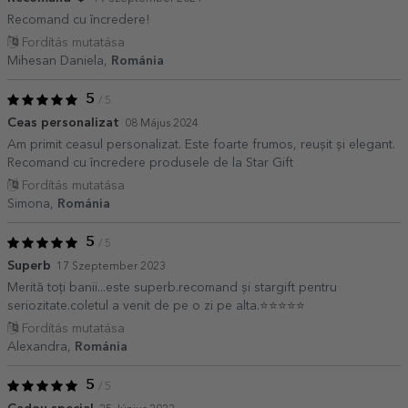
Recomand cu încredere!
Fordítás mutatása
Mihesan Daniela,
Románia
5
/ 5
Ceas personalizat
08 Május 2024
Am primit ceasul personalizat. Este foarte frumos, reușit și elegant.
Recomand cu încredere produsele de la Star Gift
Fordítás mutatása
Simona,
Románia
5
/ 5
Superb
17 Szeptember 2023
Merită toți banii...este superb.recomand și stargift pentru
seriozitate.coletul a venit de pe o zi pe alta.⭐⭐⭐⭐⭐
Fordítás mutatása
Alexandra,
Románia
5
/ 5