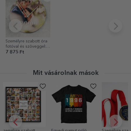
Személyre szabott óra
fotóval és szöveggel:
szerelem – Mi ketten
7 875 Ft
Mit vásárolnak mások
Egyedi pamut póló
Személyre szabott érem
Fehér alapú 