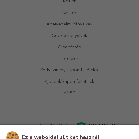
Rólunk
Üzletek
Adatvédelmi irányelvek
Cookie irányelvek
Oldaltérkép
Feltételek
Kedvezmény kupon feltételek
Ajándék kupon feltételek
ANPC
powered by
SMARTLY.ro
Ez a weboldal sütiket használ