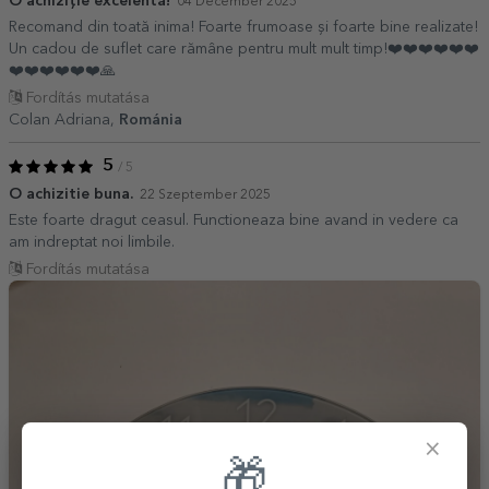
O achiziție excelentă!
04 December 2025
Recomand din toată inima! Foarte frumoase și foarte bine realizate!
Un cadou de suflet care rămâne pentru mult mult timp!❤️❤️❤️❤️❤️❤️
❤️❤️❤️❤️❤️❤️🙏
Fordítás mutatása
Colan Adriana,
Románia
5
/ 5
O achizitie buna.
22 Szeptember 2025
Este foarte dragut ceasul. Functioneaza bine avand in vedere ca
am indreptat noi limbile.
Fordítás mutatása
×
🎁