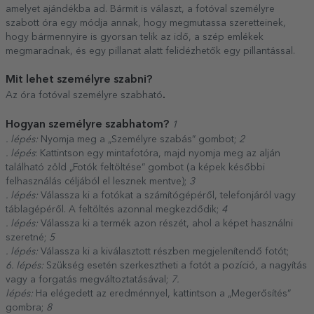
amelyet ajándékba ad. Bármit is választ, a fotóval személyre
szabott óra egy módja annak, hogy megmutassa szeretteinek,
hogy bármennyire is gyorsan telik az idő, a szép emlékek
megmaradnak, és egy pillanat alatt felidézhetők egy pillantással.
Mit lehet személyre szabni?
.
Az óra fotóval személyre szabható
Hogyan személyre szabhatom?
1
. lépés:
Nyomja meg a „Személyre szabás” gombot;
2
. lépés
: Kattintson egy mintafotóra, majd nyomja meg az alján
található zöld „Fotók feltöltése” gombot (a képek későbbi
felhasználás céljából el lesznek mentve);
3
. lépés:
Válassza ki a fotókat a számítógépéről, telefonjáról vagy
táblagépéről. A feltöltés azonnal megkezdődik;
4
. lépés:
Válassza ki a termék azon részét, ahol a képet használni
szeretné;
5
. lépés:
Válassza ki a kiválasztott részben megjelenítendő fotót;
6. lépés:
Szükség esetén szerkesztheti a fotót a pozíció, a nagyítás
vagy a forgatás megváltoztatásával;
7.
lépés:
Ha elégedett az eredménnyel, kattintson a „Megerősítés”
gombra;
8