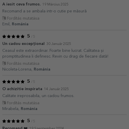
A iesit ceva frumos.
19 Március 2025
Recomand a se ambala intr-o cutie pe măsură
Fordítás mutatása
Emil,
Románia
5
/ 5
Un cadou excepțional
30 Január 2025
Ceasul este extraordinar. Foarte bine lucrat. Calitatea și
promptitudinea îi definesc. Revin cu drag de fiecare dată!
Fordítás mutatása
Nicoleta-Lorena,
Románia
5
/ 5
O achizitie inspirata
14 Január 2025
Calitate ireprosabila, un cadou frumos.
Fordítás mutatása
Mirabela,
Románia
5
/ 5
Recomand ❤️
19 Szeptember 2024