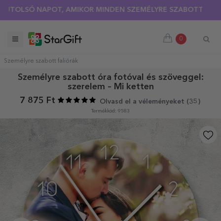
Ó NAPOT, AMIKOR MINDEN SZEMÉLYRE SZABOTT PÓLÓRA 30%-
NYÁRI KIÁRUSÍTÁS 🌴 AKÁR 40%-OS KEDVEZMÉNY TÖBB MIN
0
Személyre szabott faliórák
Személyre szabott óra fotóval és szöveggel:
szerelem – Mi ketten
7 875 Ft
Olvasd el a véleményeket (
35
)
Termékkód: 9583