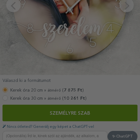
Válaszd ki a formátumot
Kerek óra 20 cm »
(
7 875
Ft
)
átmérő
Kerek óra 30 cm »
(
10 261
Ft
)
átmérő
SZEMÉLYRE SZAB
Nincs ötleted? Generálj egy képet a ChatGPT-vel
✨ ChatGPT