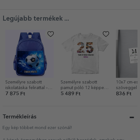
Legújabb termékek ...
Személyre szabott
Személyre szabott
10x7 cm-es,
iskolatáska felirattal –
pamut póló 12 képpel
szöveggel 
Labdarúgás
és üzenettel – 25 éves
szabott má
7 875 Ft
5 489 Ft
836 Ft
Keresztelői
Termékleírás
Egy kép többet mond ezer szónál!