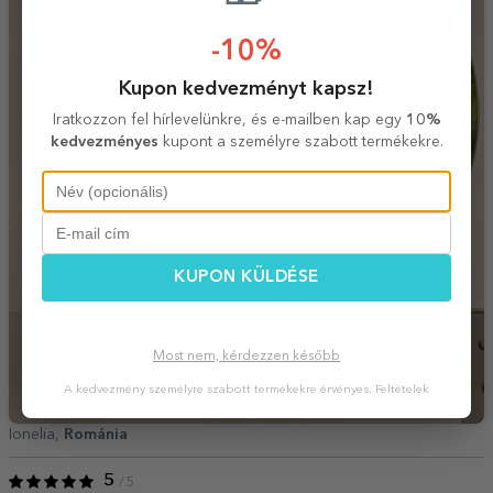
-10%
Kupon kedvezményt kapsz!
Iratkozzon fel hírlevelünkre, és e-mailben kap egy
10%
kedvezményes
kupont a személyre szabott termékekre.
KUPON KÜLDÉSE
Most nem, kérdezzen később
A kedvezmény személyre szabott termékekre érvényes.
Feltételek
Ionelia,
Románia
5
/ 5