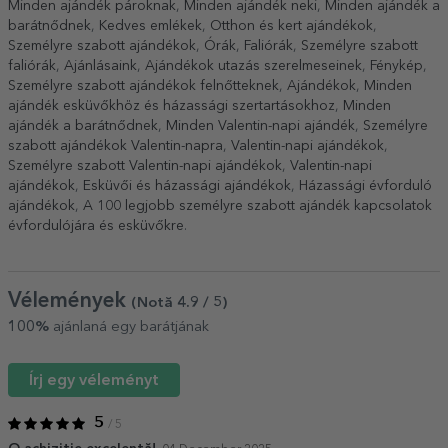
Minden ajándék pároknak
,
Minden ajándék neki
,
Minden ajándék a
barátnődnek
,
Kedves emlékek
,
Otthon és kert ajándékok
,
Személyre szabott ajándékok
,
Órák
,
Faliórák
,
Személyre szabott
faliórák
,
Ajánlásaink
,
Ajándékok utazás szerelmeseinek
,
Fénykép
,
Személyre szabott ajándékok felnőtteknek
,
Ajándékok
,
Minden
ajándék esküvőkhöz és házassági szertartásokhoz
,
Minden
ajándék a barátnődnek
,
Minden Valentin-napi ajándék
,
Személyre
szabott ajándékok Valentin-napra
,
Valentin-napi ajándékok
,
Személyre szabott Valentin-napi ajándékok
,
Valentin-napi
ajándékok
,
Esküvői és házassági ajándékok
,
Házassági évforduló
ajándékok
,
A 100 legjobb személyre szabott ajándék kapcsolatok
évfordulójára és esküvőkre
.
Vélemények
(Notă
4.9
/ 5
)
100%
ajánlaná egy barátjának
Írj egy véleményt
5
/ 5