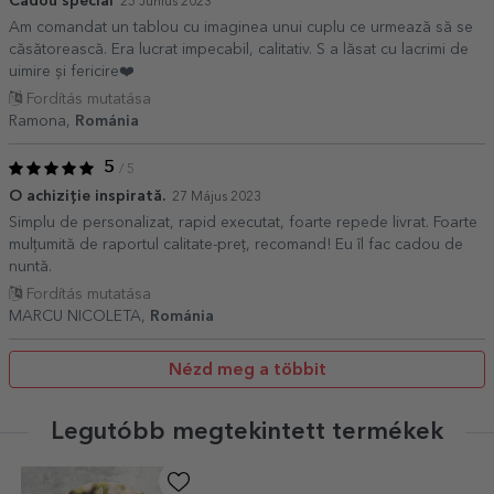
Cadou special
25 Június 2023
Am comandat un tablou cu imaginea unui cuplu ce urmează să se
căsătorească. Era lucrat impecabil, calitativ. S a lăsat cu lacrimi de
uimire și fericire❤️
Fordítás mutatása
Ramona,
Románia
5
/ 5
O achiziție inspirată.
27 Május 2023
Simplu de personalizat, rapid executat, foarte repede livrat. Foarte
mulțumită de raportul calitate-preț, recomand! Eu îl fac cadou de
nuntă.
Fordítás mutatása
MARCU NICOLETA,
Románia
Nézd meg a többit
Legutóbb megtekintett termékek