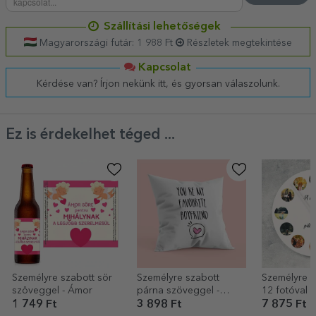
Szállítási lehetőségek
Magyarországi futár: 1 988 Ft
Részletek megtekintése
Kapcsolat
Kérdése van? Írjon nekünk itt, és gyorsan válaszolunk.
Ez is érdekelhet téged ...
Személyre szabott sör
Személyre szabott
Személyre s
szöveggel - Ámor
párna szöveggel -
12 fotóval –
Kedvenc barátom
1 749 Ft
3 898 Ft
7 875 Ft