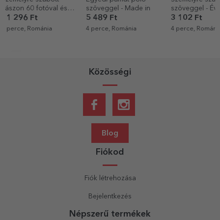
szöveggel - Made in
szöveggel - Évforduló
fotóval és s
személyre s
5 489 Ft
3 102 Ft
6 363 Ft
5 
4 perce, Románia
4 perce, Románia
4 perce, Romá
Közösségi
Blog
Fiókod
Fiók létrehozása
Bejelentkezés
Népszerű termékek