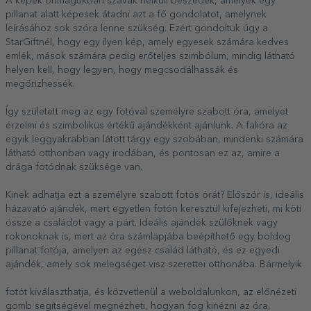
A képek önmagukban szavak nélküli beszédek, amelyek egy
pillanat alatt képesek átadni azt a fő gondolatot, amelynek
leírásához sok szóra lenne szükség. Ezért gondoltuk úgy a
StarGiftnél, hogy egy ilyen kép, amely egyesek számára kedves
emlék, mások számára pedig erőteljes szimbólum, mindig látható
helyen kell, hogy legyen, hogy megcsodálhassák és
megőrizhessék.
Így született meg az egy fotóval személyre szabott óra, amelyet
érzelmi és szimbolikus értékű ajándékként ajánlunk. A falióra az
egyik leggyakrabban látott tárgy egy szobában, mindenki számára
látható otthonban vagy irodában, és pontosan ez az, amire a
drága fotódnak szüksége van.
Kinek adhatja ezt a személyre szabott fotós órát? Először is, ideális
házavató ajándék, mert egyetlen fotón keresztül kifejezheti, mi köti
össze a családot vagy a párt. Ideális ajándék szülőknek vagy
rokonoknak is, mert az óra számlapjába beépíthető egy boldog
pillanat fotója, amelyen az egész család látható, és ez egyedi
ajándék, amely sok melegséget visz szerettei otthonába. Bármelyik
fotót kiválaszthatja, és közvetlenül a weboldalunkon, az előnézeti
gomb segítségével megnézheti, hogyan fog kinézni az óra,