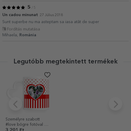
5
/ 5
Un cadou minunat
27 Július 2018
Sunt superbe nu ma asteptam sa iasa atât de super
Fordítás mutatása
Mihaela,
Románia
Legutóbb megtekintett termékek
Személyre szabott
#love bögre fotóval és
szöveggel – szív alakú
3 201 Ft