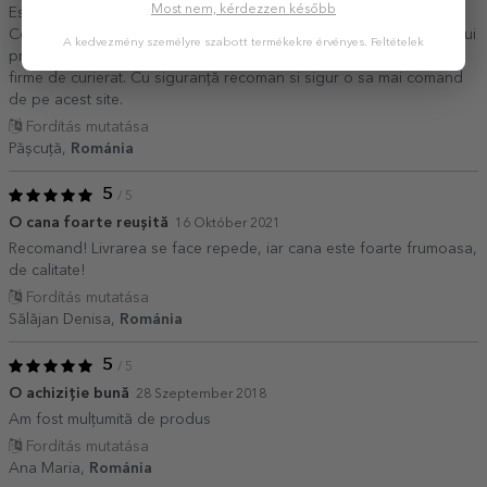
Most nem, kérdezzen később
Este ușor de comandat ușor de personalizat și foarte calitativ.
Contra ar fi doar modul de împachetare. Produsele fragile ar trebui
A kedvezmény személyre szabott termékekre érvényes.
Feltételek
protejate suplimentar ținând cont de modul de transport al unor
firme de curierat. Cu siguranță recoman si sigur o sa mai comand
de pe acest site.
Fordítás mutatása
Pășcuță,
Románia
5
/ 5
O cana foarte reușită
16 Október 2021
Recomand! Livrarea se face repede, iar cana este foarte frumoasa,
de calitate!
Fordítás mutatása
Sălăjan Denisa,
Románia
5
/ 5
O achiziție bună
28 Szeptember 2018
Am fost mulțumită de produs
Fordítás mutatása
Ana Maria,
Románia