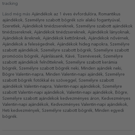
tracking
Lásd még más
Ajándékok az 1 éves évfordulóra
,
Romantikus
ajándékok
,
Személyre szabott bögrék szív alakú fogantyúval
,
Szeretlek
,
Ajándékok tinédzsereknek
,
Személyre szabott ajándékok
tinédzsereknek
,
Ajándékok tinédzsereknek
,
Ajándékok lányoknak
,
Ajándékok ikreknek
,
Ajándékok kettőnknek
,
Ajándékok nővérnek
,
Ajándékok a feleségednek
,
Ajándékok hideg napokra
,
Személyre
szabott ajándékok
,
Személyre szabott bögrék
,
Személyre szabott
promóciós bögrék
,
Ajánlásaink
,
Kávé
,
Tizenévesek
,
Személyre
szabott ajándékok felnőtteknek
,
Személyre szabott kerámia
bögrék
,
Személyre szabott bögrék neki
,
Minden ajándék neki
,
Bögre Valentin-napra
,
Minden Valentin-napi ajándék
,
Személyre
szabott bögrék fotókkal és szöveggel
,
Személyre szabott
ajándékok Valentin-napra
,
Valentin-napi ajándékok
,
Személyre
szabott Valentin-napi ajándékok
,
Valentin-napi ajándékok
,
Bögre
,
Személyre szabott ajándékok kedvezményes áron
,
Kedvezményes
Valentin-napi ajándékok
,
Kedvezményes Valentin-napi ajándékok
,
Heti kedvezmények
,
Személyre szabott bögrék
,
Minden egyedi
bögrék
.