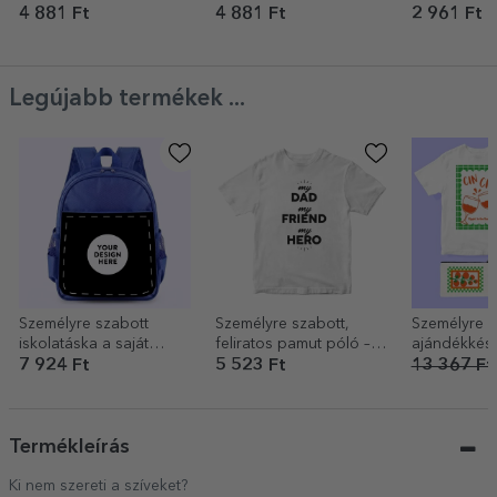
királynő
és egy fotó
4 881 Ft
4 881 Ft
2 961 Ft
Legújabb termékek ...
Személyre szabott
Személyre szabott,
Személyre s
iskolatáska a saját
feliratos pamut póló –
ajándékkész
grafikáddal
My person
Club
7 924 Ft
5 523 Ft
13 367 Ft
Termékleírás
Ki nem szereti a szíveket?