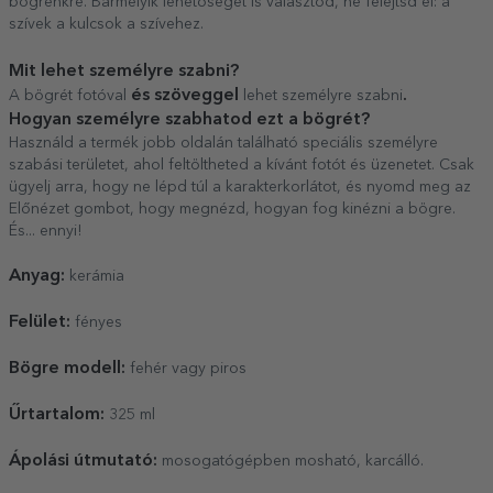
bögrénkre. Bármelyik lehetőséget is választod, ne felejtsd el: a
szívek a kulcsok a szívehez.
Mit lehet személyre szabni?
és
szöveggel
.
A bögrét fotóval
lehet személyre szabni
Hogyan személyre szabhatod ezt a bögrét?
Használd a termék jobb oldalán található speciális személyre
szabási területet, ahol feltöltheted a kívánt fotót és üzenetet. Csak
ügyelj arra, hogy ne lépd túl a karakterkorlátot, és nyomd meg az
Előnézet gombot, hogy megnézd, hogyan fog kinézni a bögre.
És... ennyi!
Anyag:
kerámia
Felület:
fényes
Bögre modell:
fehér vagy piros
Űrtartalom:
325 ml
Ápolási útmutató:
mosogatógépben mosható, karcálló.