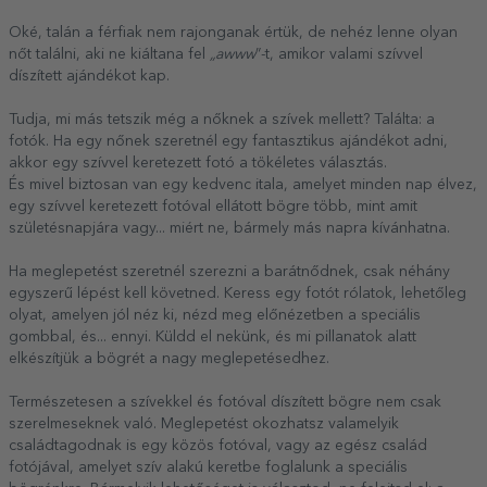
Oké, talán a férfiak nem rajonganak értük, de nehéz lenne olyan
nőt találni, aki ne kiáltana fel
„awww
”-t, amikor valami szívvel
díszített ajándékot kap.
Tudja, mi más tetszik még a nőknek a szívek mellett? Találta: a
fotók. Ha egy nőnek szeretnél egy fantasztikus ajándékot adni,
akkor egy szívvel keretezett fotó a tökéletes választás.
És mivel biztosan van egy kedvenc itala, amelyet minden nap élvez,
egy szívvel keretezett fotóval ellátott bögre több, mint amit
születésnapjára vagy... miért ne, bármely más napra kívánhatna.
Ha meglepetést szeretnél szerezni a barátnődnek, csak néhány
egyszerű lépést kell követned. Keress egy fotót rólatok, lehetőleg
olyat, amelyen jól néz ki, nézd meg előnézetben a speciális
gombbal, és... ennyi. Küldd el nekünk, és mi pillanatok alatt
elkészítjük a bögrét a nagy meglepetésedhez.
Természetesen a szívekkel és fotóval díszített bögre nem csak
szerelmeseknek való. Meglepetést okozhatsz valamelyik
családtagodnak is egy közös fotóval, vagy az egész család
fotójával, amelyet szív alakú keretbe foglalunk a speciális