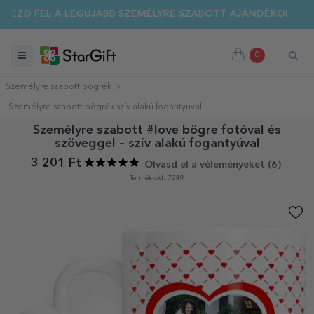
EZD FEL A LEGÚJABB SZEMÉLYRE SZABOTT AJÁNDÉKOKAT!
0
Személyre szabott bögrék
Személyre szabott bögrék szív alakú fogantyúval
Személyre szabott #love bögre fotóval és
szöveggel – szív alakú fogantyúval
3 201 Ft
Olvasd el a véleményeket (
6
)
Termékkód: 7249