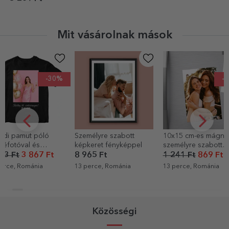
fogantyúval
Mit vásárolnak mások
-30%
Személyre szabott
10x15 cm-es mágnes,
Egyedi pamu
képkeret fényképpel
személyre szabott
négyzet alak
fotóval
8 965 Ft
1 241 Ft
869 Ft
5 523 Ft
3 
13 perce, Románia
13 perce, Románia
13 perce, Rom
Közösségi