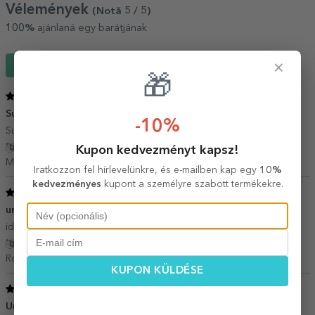
Vélemények
(Notă
5
/ 5
)
100%
ajánlaná egy barátjának
×
Írj egy véleményt
🎁
5
/ 5
Super
24 Augusztus 2025
-10%
Super tare,recomand cu mare drag!
Fordítás mutatása
Kupon kedvezményt kapsz!
Morariu Georgiana,
Románia
Iratkozzon fel hírlevelünkre, és e-mailben kap egy
10%
kedvezményes
kupont a személyre szabott termékekre.
5
/ 5
un cadou reusit
19 Január 2022
ideal pentru a-ti savura cafeaua cu persoana draga
Fordítás mutatása
Roxana,
Románia
KUPON KÜLDÉSE
5
/ 5
Un cadou frumos
09 Január 2022