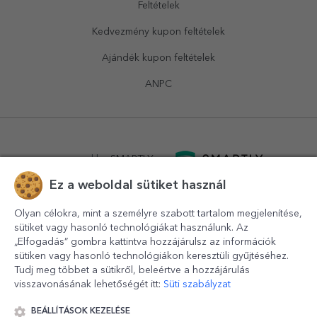
Feltételek
Kedvezmény kupon feltételek
Ajándék kupon feltételek
ANPC
powered by
SMARTLY.ro
Ez a weboldal sütiket használ
logistics by
APACARGO.com
Olyan célokra, mint a személyre szabott tartalom megjelenítése,
sütiket vagy hasonló technológiákat használunk. Az
„Elfogadás” gombra kattintva hozzájárulsz az információk
sütiken vagy hasonló technológiákon keresztüli gyűjtéséhez.
Tudj meg többet a sütikről, beleértve a hozzájárulás
visszavonásának lehetőségét itt:
Süti szabályzat
BEÁLLÍTÁSOK KEZELÉSE
© 2016-2026
StarGift
Romania,
București
, strada
Copilului