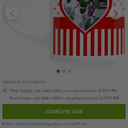
Válaszd ki a formátumot
Fehér bögre, szív alakú füllel »
(
3 201
Ft
)
az egész felületen
Piros bögre, szív alakú füllel »
(
3 521
Ft
)
a fogantyún és belül
SZEMÉLYRE SZAB
Nincs ötleted? Generálj egy képet a ChatGPT-vel