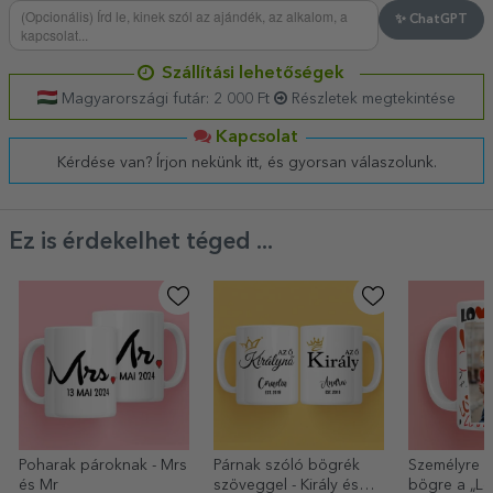
✨ ChatGPT
Szállítási lehetőségek
Magyarországi futár: 2 000 Ft
Részletek megtekintése
Kapcsolat
Kérdése van? Írjon nekünk itt, és gyorsan válaszolunk.
Ez is érdekelhet téged ...
Poharak pároknak - Mrs
Párnak szóló bögrék
Személyre s
és Mr
szöveggel - Király és
bögre a „Lov