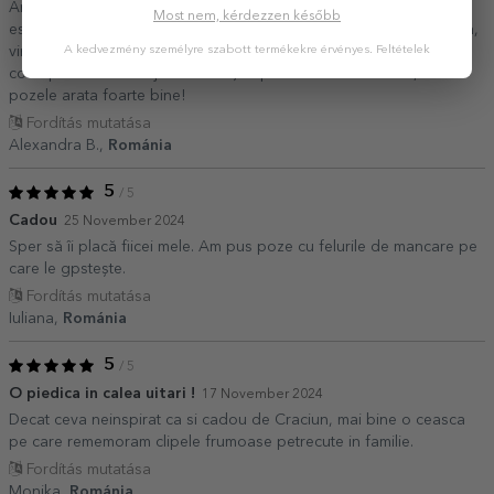
Am facut comanda in jurul orei 14 si am primit e-mail la ora 16 ca
Most nem, kérdezzen később
este finalizata si pregatita pentru curier. Miercuri am pus comanda,
vineri am primit coletul. Ceasul, fiind de sticla, a fost ambalat
A kedvezmény személyre szabott termékekre érvényes.
Feltételek
corespunzator si a ajuns intact :). Imprimarea e de calitate, toate
pozele arata foarte bine!
Fordítás mutatása
Alexandra B.,
Románia
5
/ 5
Cadou
25 November 2024
Sper să îi placă fiicei mele. Am pus poze cu felurile de mancare pe
care le gpstește.
Fordítás mutatása
Iuliana,
Románia
5
/ 5
O piedica in calea uitari !
17 November 2024
Decat ceva neinspirat ca si cadou de Craciun, mai bine o ceasca
pe care rememoram clipele frumoase petrecute in familie.
Fordítás mutatása
Monika,
Románia