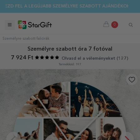
NYÁRI KIÁRUSÍTÁS 🌴 AKÁR 40%-OS KEDVEZMÉNY TÖBB MINT
ZD FEL A LEGÚJABB SZEMÉLYRE SZABOTT AJÁNDÉKOKAT!
0
Személyre szabott faliórák
Személyre szabott óra 7 fotóval
7 924 Ft
Olvasd el a véleményeket (
127
)
Termékkód: 197