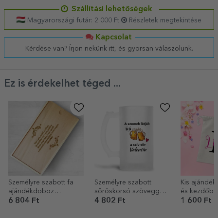
Szállítási lehetőségek
Magyarországi futár: 2 000 Ft
Részletek megtekintése
Kapcsolat
Kérdése van? Írjon nekünk itt, és gyorsan válaszolunk.
Ez is érdekelhet téged ...
Személyre szabott fa
Személyre szabott
Kis ajándék
ajándékdoboz
söröskorsó szöveggel -
és kezdőbe
üzenettel
A szemek látnak
személyre 
6 804 Ft
4 802 Ft
1 600 Ft