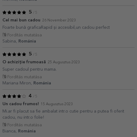
5
/ 5
Cel mai bun cadou
26 November 2023
Foarte bună graficaRapid și accesibil,un cadou perfect
Fordítás mutatása
Sabina,
Románia
5
/ 5
O achiziție frumoasă
25 Augusztus 2023
Super cadoul pentru mama.
Fordítás mutatása
Mariana Miron,
Románia
4
/ 5
Un cadou frumos!
15 Augusztus 2023
Mi.ar fi placut sa fie ambalat intr.o cutie pentru a putea fi oferit
cadou, nu intr.o folie!
Fordítás mutatása
Bianca,
Románia