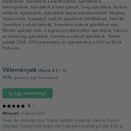
barátoknak
,
Ajándékok a barátnődnek
,
Ajándékok a
feleségednek
,
Ajándékok a fiatal párnak
,
Üveg ajándékok
,
Kedves
emlékek
,
Ajánlásaink
,
Ajándékok utazás szerelmeseinek
,
Fénykép
,
Tizenévesek
,
Személyre szabott ajándékok felnőtteknek
,
Faliórák
,
Személyre szabott faliórák
,
Személyre szabott ajándékok neki
,
Minden ajándék neki
,
A legnépszerűbb kollázs ajándékok
,
Esküvői
és házassági ajándékok
,
Személyre szabott ajándékok - Fekete
péntek 2024
,
30% kedvezmény az ajándékokra a 2024-es Black
Friday-en
.
Vélemények
(Notă
4.9
/ 5
)
99%
ajánlaná egy barátjának
Írj egy véleményt
5
/ 5
Minunat
23 Április 2026
Ceas din sticla groasa, foarte calitativ. Imaginile clare si frumos
colorate. Ceasul este exact cum l-am personalizat pe site. Este al