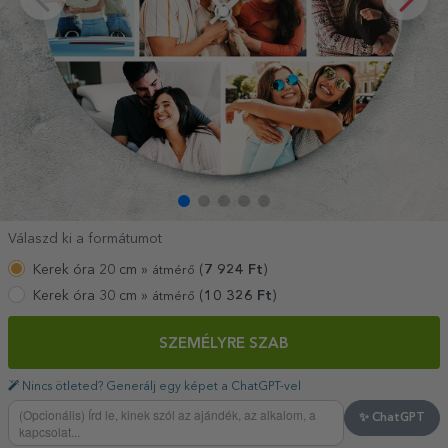
Válaszd ki a formátumot
Kerek óra 20 cm »
(
7 924
Ft
)
átmérő
Kerek óra 30 cm »
(
10 326
Ft
)
átmérő
SZEMÉLYRE SZAB
Nincs ötleted? Generálj egy képet a ChatGPT-vel
✨ ChatGPT