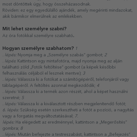
most döntöttek úgy, hogy összeházasodnak.
Röviden: ez egy egyedülálló ajándék, amely megérinti mindazokat,
akik bármikor elmerülnek az emlékekben.
Mit lehet személyre szabni?
.
Az óra fotókkal személyre szabható
Hogyan személyre szabhatom?
1
. lépés:
Nyomja meg a „Személyre szabás” gombot;
2
. lépés
: Kattintson egy mintafotóra, majd nyomja meg az alján
található zöld „Fotók feltöltése” gombot (a képek későbbi
felhasználás céljából el lesznek mentve);
3
. lépés:
Válassza ki a fotókat a számítógépéről, telefonjáról vagy
táblagépéről. A feltöltés azonnal megkezdődik;
4
. lépés:
Válassza ki a termék azon részét, ahol a képet használni
szeretné;
5
. lépés:
Válassza ki a kiválasztott részben megjelenítendő fotót;
6. lépés:
Szükség esetén szerkesztheti a fotót a pozíció, a nagyítás
vagy a forgatás megváltoztatásával;
7.
lépés:
Ha elégedett az eredménnyel, kattintson a „Megerősítés”
gombra;
8
. lépés:
Miután befejezte a testreszabást, kattintson a „Befejezés”