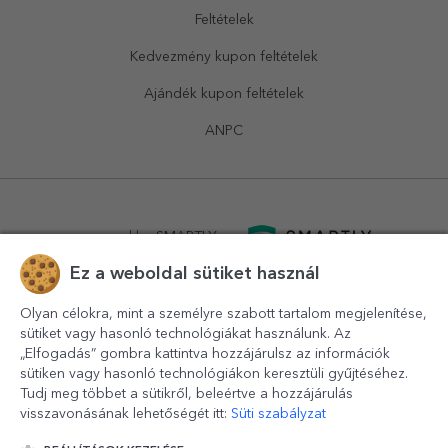
Feltételek
Kedvezmény kupon feltételek
Ajándék kupon feltételek
ANPC
powered by
SMARTLY.ro
Ez a weboldal sütiket használ
logistics by
APACARGO.com
Olyan célokra, mint a személyre szabott tartalom megjelenítése,
sütiket vagy hasonló technológiákat használunk. Az
„Elfogadás” gombra kattintva hozzájárulsz az információk
sütiken vagy hasonló technológiákon keresztüli gyűjtéséhez.
Tudj meg többet a sütikről, beleértve a hozzájárulás
visszavonásának lehetőségét itt:
Süti szabályzat