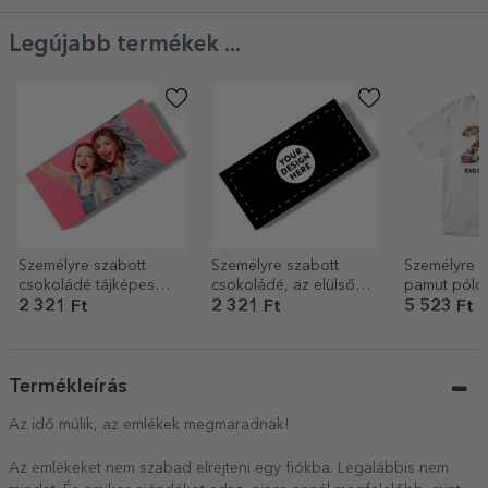
Legújabb termékek ...
Személyre szabott
Személyre szabott
Személyre s
csokoládé tájképes
csokoládé, az elülső
pamut póló
fotóval és szöveggel
oldalán a saját
és üzenettel
2 321 Ft
2 321 Ft
5 523 Ft
grafikáddal
Termékleírás
Az idő múlik, az emlékek megmaradnak!
Az emlékeket nem szabad elrejteni egy fiókba. Legalábbis nem