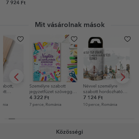
7 924 Ft
Mit vásárolnak mások
Személyre szabott
Névvel személyre
Egyedi pamu
jegyzetfüzet szöveggel
szabott hordozható
portréddal
- Tanári napló
termosz fogantyúval és
4 322 Ft
7 124 Ft
5 523 Ft
szívószállal – Az utazás
7 perce, Románia
10 perce, Románia
10 perce, Rom
az élet
Közösségi