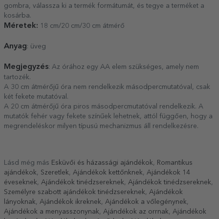
gombra, válassza ki a termék formátumát, és tegye a terméket a
kosárba.
Méretek:
18 cm/20 cm/30 cm átmérő
Anyag
: üveg
Megjegyzés
: Az órához egy AA elem szükséges, amely nem
tartozék.
A 30 cm átmérőjű óra nem rendelkezik másodpercmutatóval, csak
két fekete mutatóval.
A 20 cm átmérőjű óra piros másodpercmutatóval rendelkezik. A
mutatók fehér vagy fekete színűek lehetnek, attól függően, hogy a
megrendeléskor milyen típusú mechanizmus áll rendelkezésre.
Lásd még más
Esküvői és házassági ajándékok
,
Romantikus
ajándékok
,
Szeretlek
,
Ajándékok kettőnknek
,
Ajándékok 14
éveseknek
,
Ajándékok tinédzsereknek
,
Ajándékok tinédzsereknek
,
Személyre szabott ajándékok tinédzsereknek
,
Ajándékok
lányoknak
,
Ajándékok ikreknek
,
Ajándékok a vőlegénynek
,
Ajándékok a menyasszonynak
,
Ajándékok az orrnak
,
Ajándékok