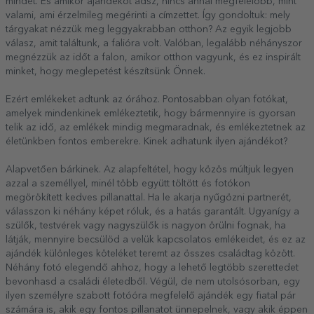
mindet. És amikor ajándékot adsz, nincs annál megfelelőbb, mint
valami, ami érzelmileg megérinti a címzettet. Így gondoltuk: mely
tárgyakat nézzük meg leggyakrabban otthon? Az egyik legjobb
válasz, amit találtunk, a falióra volt. Valóban, legalább néhányszor
megnézzük az időt a falon, amikor otthon vagyunk, és ez inspirált
minket, hogy meglepetést készítsünk Önnek.
Ezért emlékeket adtunk az órához. Pontosabban olyan fotókat,
amelyek mindenkinek emlékeztetik, hogy bármennyire is gyorsan
telik az idő, az emlékek mindig megmaradnak, és emlékeztetnek az
életünkben fontos emberekre. Kinek adhatunk ilyen ajándékot?
Alapvetően bárkinek. Az alapfeltétel, hogy közös múltjuk legyen
azzal a személlyel, minél több együtt töltött és fotókon
megörökített kedves pillanattal. Ha le akarja nyűgözni partnerét,
válasszon ki néhány képet róluk, és a hatás garantált. Ugyanígy a
szülők, testvérek vagy nagyszülők is nagyon örülni fognak, ha
látják, mennyire becsülöd a velük kapcsolatos emlékeidet, és ez az
ajándék különleges köteléket teremt az összes családtag között.
Néhány fotó elegendő ahhoz, hogy a lehető legtöbb szerettedet
bevonhasd a családi életedből. Végül, de nem utolsósorban, egy
ilyen személyre szabott fotóóra megfelelő ajándék egy fiatal pár
számára is, akik egy fontos pillanatot ünnepelnek, vagy akik éppen