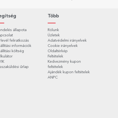
egítség
Több
ndelés állapota
Rólunk
pcsolat
Üzletek
rlevél feliratkozás
Adatvédelmi irányelvek
állítási információk
Cookie irányelvek
állítási költség
Oldaltérkép
lkulátor
Feltételek
YIK
Kedvezmény kupon
sszaküldési űrlap
feltételek
Ajándék kupon feltételek
ANPC