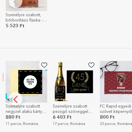
Személyre szabott,
bőrborítású flaska - A
kezdőbetűid
5 523 Ft
Személyre szabott
FC Rapid egyedi
Személyre szabot
pezsgő szöveggel
szövet képernyők/
ajándékdoboz 3
születésnapokra -
üvegek tisztításához –
fotóval és szöve
6 403 Ft
800 Ft
10 806 Ft
Arany
Fotó és üzenet
17 perce, Románia
20 perce, Románia
24 perce, Bulgária