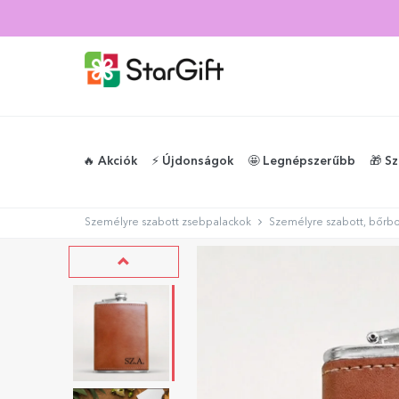
🔥 Akciók
⚡️ Újdonságok
🤩 Legnépszerűbb
🎁 S
Személyre szabott zsebpalackok
Személyre szabott, bőrbor