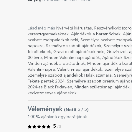
Anyag:
rozsdamentes acél és bőr
Lásd még más
Nyárvégi kiárusítás
,
Részvénylikvidátoro
keresztgyermekeknek
,
Ajándékok a barátnődnek
,
Aján
szabott zsebpalackok neki
,
Személyre szabott zsebpal
napokra
,
Személyre szabott ajándékok
,
Személyre sza
felnőtteknek
,
Gravírozott ajándékok neki
,
Gravírozott 
30 évre
,
Minden Valentin-napi ajándék
,
Ajándékok Sze
Minden ajándék a barátodnak
,
Minden ajándék a bará
Valentin-napra
,
Valentin-napi ajándékok
,
Személyre sza
Személyre szabott ajándékok Halak számára
,
Személyr
Fekete péntek 2024
,
Személyre szabott prémium ajándé
2024-es Black Friday-en
,
Minden születésnapi ajándék
,
kedvezményes ajándékok
.
Vélemények
(Notă
5
/ 5
)
100%
ajánlaná egy barátjának
5
/ 5