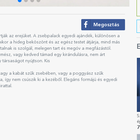
Megosztás
artják az erejüket. A zsebpalack egyedi ajándék, különösen a
mikor a hideg beköszönt és az egész testet átjárja, mind más
E
talnak is szolgál, melegen tart és megóv a megfázástól.
i mész, vagy kedved támad egy kirándulásra, nem árt
y társaságot nyújtson. Kis
agy a kabát szűk zsebében, vagy a poggyász szűk
, így nem csúszik ki a kezéből. Elegáns formájú és egyedi
rattal.
S
é
7