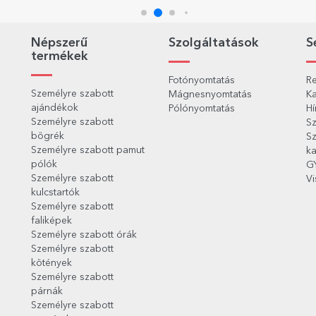
dallamunk
Népszerű
Szolgáltatások
S
termékek
Fotónyomtatás
Re
Személyre szabott
Mágnesnyomtatás
Ka
ajándékok
Pólónyomtatás
Hí
Személyre szabott
Sz
bögrék
Sz
Személyre szabott pamut
ka
pólók
G
Személyre szabott
Vi
kulcstartók
Személyre szabott
faliképek
Személyre szabott órák
Személyre szabott
kötények
Személyre szabott
párnák
Személyre szabott