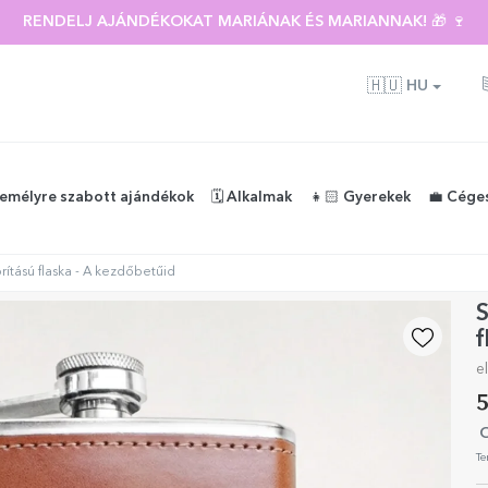
RENDELJ AJÁNDÉKOKAT MARIÁNAK ÉS MARIANNAK! 🎁 🍷
🇭🇺
HU
zemélyre szabott ajándékok
🗓️ Alkalmak
👧🏻 Gyerekek
💼 Cége
ítású flaska - A kezdőbetűid
S
f
e
5
O
Te