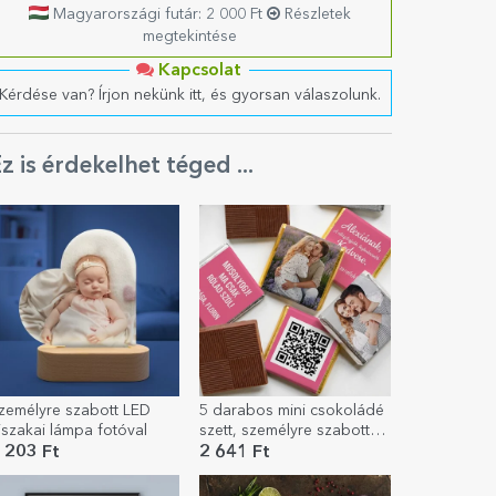
Magyarországi futár: 2 000 Ft
Részletek
megtekintése
Kapcsolat
Kérdése van? Írjon nekünk itt, és gyorsan válaszolunk.
z is érdekelhet téged ...
zemélyre szabott LED
5 darabos mini csokoládé
jszakai lámpa fotóval
szett, személyre szabott
fotókkal, QR-kóddal és
 203 Ft
2 641 Ft
szöveggel – Valaki
különleg