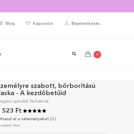
Blog
Kapcsolat
Bejelentkezés
s
0
zemélyre szabott, bőrborítású
laska - A kezdőbetűid
legáns ajándék férfiaknak
 523 Ft
lvasd el a véleményeket (
2
)
rmékkód: 9496