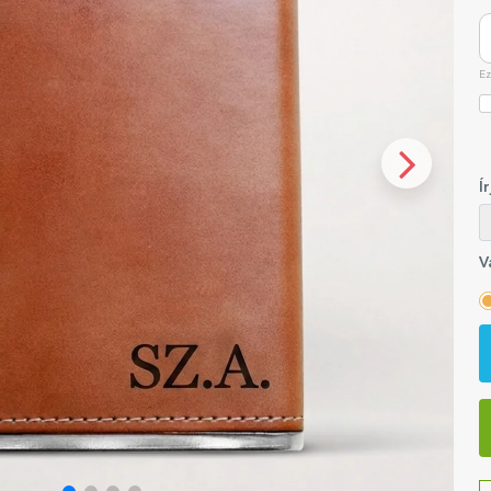
Ez
Í
V