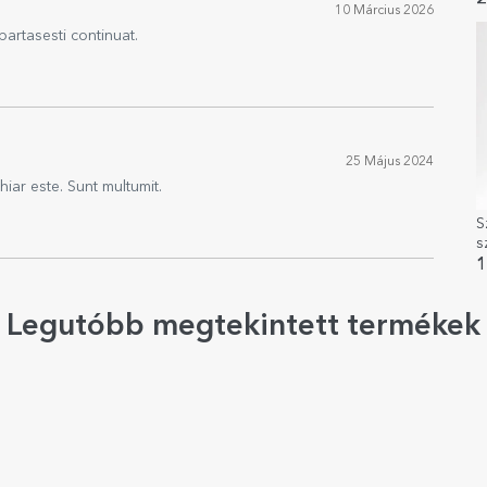
2
10 Március 2026
partasesti continuat.
25 Május 2024
hiar este. Sunt multumit.
S
s
T
1
Legutóbb megtekintett termékek