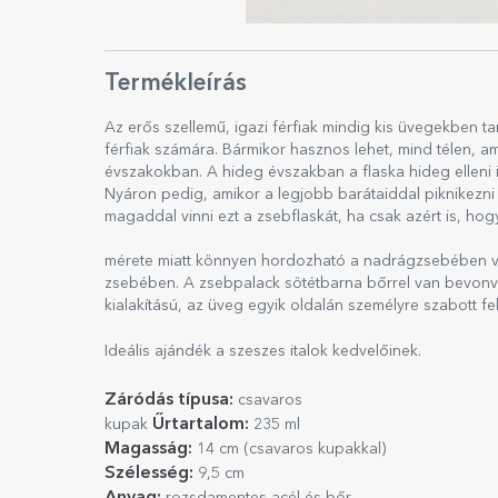
Termékleírás
Az erős szellemű, igazi férfiak mindig kis üvegekben t
férfiak számára. Bármikor hasznos lehet, mind télen, a
évszakokban. A hideg évszakban a flaska hideg elleni i
Nyáron pedig, amikor a legjobb barátaiddal piknikezn
magaddal vinni ezt a zsebflaskát, ha csak azért is, hog
mérete miatt könnyen hordozható a nadrágzsebében v
zsebében. A zsebpalack sötétbarna bőrrel van bevonva
kialakítású, az üveg egyik oldalán személyre szabott feli
Ideális ajándék a szeszes italok kedvelőinek.
Záródás típusa:
csavaros
Űrtartalom:
kupak
235 ml
Magasság:
14 cm (csavaros kupakkal)
Szélesség:
9,5 cm