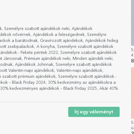
k
,
Személyre szabott ajándékok neki
,
Ajándékok
dékok nővérnek
,
Ajándékok a feleségednek
,
Személyre
ackok a barátodnak
,
Gravírozott ajándékok
,
Ajándékok hideg
bott zsebpalackok
,
A konyha
,
Személyre szabott ajándékok
S
ajándékok - Fekete péntek 2022
,
Személyre szabott ajándékok
4
nt Jánosnak
,
Prémium ajándékok neki
,
Minden ajándék neki
,
8
todnak
,
Ajándékok Johnnak
,
Személyre szabott ajándékok
bott Valentin-napi ajándékok
,
Valentin-napi ajándékok
,
e szabott prémium ajándékok
,
Személyre szabott ajándékok -
kok – Black Friday 2024
,
30% kedvezmény az ajándékokra a
30% kedvezményes ajándékok – Black Friday 2025
,
Akár 40%
Írj egy véleményt
S
ü
s