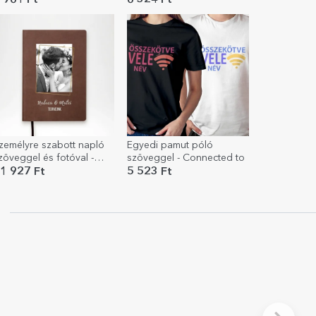
 961 Ft
6 324 Ft
zemélyre szabott napló
Egyedi pamut póló
zöveggel és fotóval -
szöveggel - Connected to
ervek
1 927 Ft
5 523 Ft