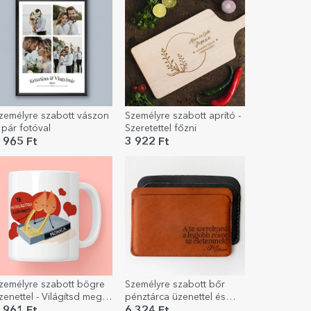
zemélyre szabott vászon
Személyre szabott aprító -
 pár fotóval
Szeretettel főzni
 965 Ft
3 922 Ft
zemélyre szabott bögre
Személyre szabott bőr
zenettel - Világítsd meg a
pénztárca üzenettel és
zívem
aláírással - A szerelmed