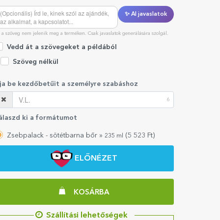
✨ AI javaslatok
 a szöveg nem jelenik meg a terméken. Csak javaslatok generálására szolgál.
Vedd át a szövegeket a példából
Szöveg nélkül
rja be kezdőbetűit a személyre szabáshoz
6
álaszd ki a formátumot
Zsebpalack - sötétbarna bőr »
(
5 523
Ft)
235 ml
ELŐNÉZET
KOSÁRBA
Szállítási lehetőségek