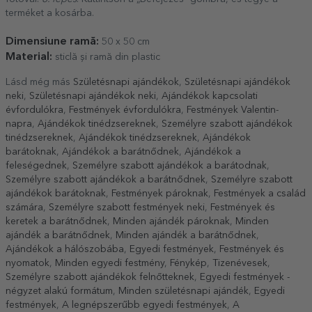
terméket a kosárba.
Dimensiune ramă:
50 x 50 cm
Material:
sticlă și ramă din plastic
Lásd még más
Születésnapi ajándékok
,
Születésnapi ajándékok
neki
,
Születésnapi ajándékok neki
,
Ajándékok kapcsolati
évfordulókra
,
Festmények évfordulókra
,
Festmények Valentin-
napra
,
Ajándékok tinédzsereknek
,
Személyre szabott ajándékok
tinédzsereknek
,
Ajándékok tinédzsereknek
,
Ajándékok
barátoknak
,
Ajándékok a barátnődnek
,
Ajándékok a
feleségednek
,
Személyre szabott ajándékok a barátodnak
,
Személyre szabott ajándékok a barátnődnek
,
Személyre szabott
ajándékok barátoknak
,
Festmények pároknak
,
Festmények a család
számára
,
Személyre szabott festmények neki
,
Festmények és
keretek a barátnődnek
,
Minden ajándék pároknak
,
Minden
ajándék a barátnődnek
,
Minden ajándék a barátnődnek
,
Ajándékok a hálószobába
,
Egyedi festmények
,
Festmények és
nyomatok
,
Minden egyedi festmény
,
Fénykép
,
Tizenévesek
,
Személyre szabott ajándékok felnőtteknek
,
Egyedi festmények -
négyzet alakú formátum
,
Minden születésnapi ajándék
,
Egyedi
festmények
,
A legnépszerűbb egyedi festmények
,
A