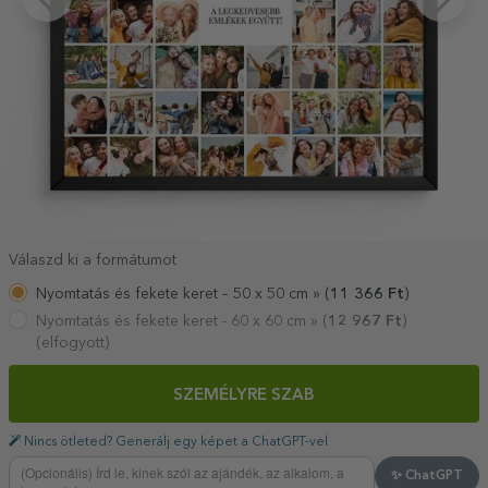
Válaszd ki a formátumot
Nyomtatás és fekete keret – 50 x 50 cm »
(
11 366
Ft
)
Nyomtatás és fekete keret - 60 x 60 cm »
(
12 967
Ft
)
(elfogyott)
SZEMÉLYRE SZAB
Nincs ötleted? Generálj egy képet a ChatGPT-vel
✨ ChatGPT