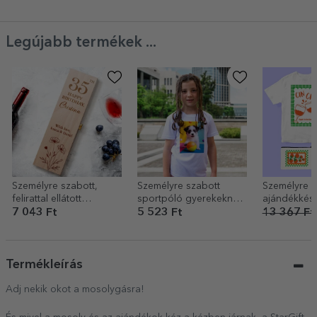
Legújabb termékek ...
Személyre szabott,
Személyre szabott
Személyre s
felirattal ellátott
sportpóló gyerekeknek
ajándékkész
borosdoboz neki
portréfotóval
Club
7 043 Ft
5 523 Ft
13 367 Ft
Termékleírás
Adj nekik okot a mosolygásra!