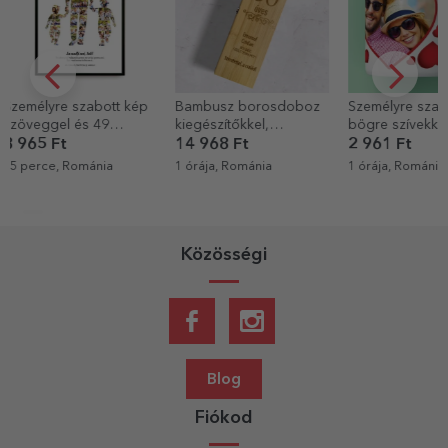
Bambusz borosdoboz
Személyre szabott
Személyre sz
kiegészítőkkel,
bögre szívekkel és
üdvözlőkárty
személyre szabott
fotóval
és szöveggel 
14 968 Ft
2 961 Ft
880 Ft
üzenettel – Boldog
hírek
1 órája, Románia
1 órája, Románia
1 órája, Romá
születésnapot!
Közösségi
Blog
Fiókod