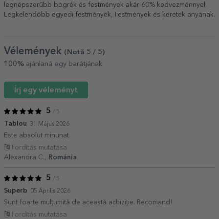
legnépszerűbb bögrék és festmények akár 60% kedvezménnyel
,
Legkelendőbb egyedi festmények
,
Festmények és keretek anyának
.
Vélemények
(Notă
5
/ 5
)
100%
ajánlaná egy barátjának
Írj egy véleményt
5
/ 5
Tablou
31 Május 2026
Este absolut minunat.
Fordítás mutatása
Alexandra C.,
Románia
5
/ 5
Superb
05 Április 2026
Sunt foarte mulțumită de această achiziție. Recomand!
Fordítás mutatása