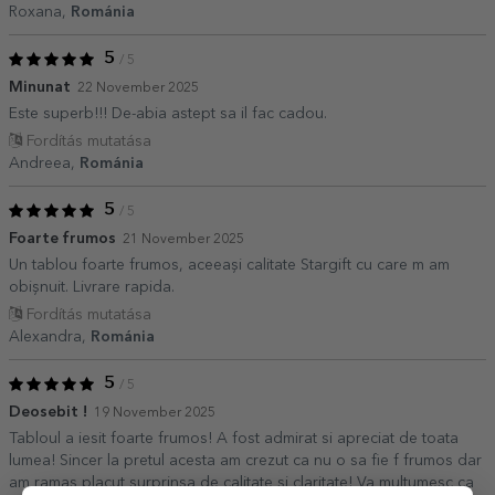
Roxana,
Románia
5
/ 5
Minunat
22 November 2025
Este superb!!! De-abia astept sa il fac cadou.
Fordítás mutatása
Andreea,
Románia
5
/ 5
Foarte frumos
21 November 2025
Un tablou foarte frumos, aceeași calitate Stargift cu care m am
obișnuit. Livrare rapida.
Fordítás mutatása
Alexandra,
Románia
5
/ 5
Deosebit !
19 November 2025
Tabloul a iesit foarte frumos! A fost admirat si apreciat de toata
lumea! Sincer la pretul acesta am crezut ca nu o sa fie f frumos dar
am ramas placut surprinsa de calitate si claritate! Va multumesc ca