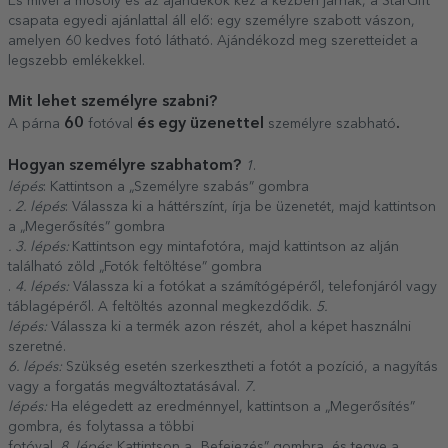
És mivel a mosoly és az ajándékok kéz a kézben járnak, a StarGift
csapata egyedi ajánlattal áll elő: egy személyre szabott vászon,
amelyen 60 kedves fotó látható. Ajándékozd meg szeretteidet a
legszebb emlékekkel.
Mit lehet személyre szabni?
60
és egy üzenettel
.
A párna
fotóval
személyre szabható
Hogyan személyre szabhatom?
1
.
lépés
: Kattintson a „Személyre szabás” gombra
. 2. lépés
: Válassza ki a háttérszínt, írja be üzenetét, majd kattintson
a „Megerősítés” gombra
. 3. lépés:
Kattintson egy mintafotóra, majd kattintson az alján
található zöld „Fotók feltöltése” gombra
.
4. lépés:
Válassza ki a fotókat a számítógépéről, telefonjáról vagy
táblagépéről. A feltöltés azonnal megkezdődik.
5.
lépés:
Válassza ki a termék azon részét, ahol a képet használni
szeretné.
6. lépés:
Szükség esetén szerkesztheti a fotót a pozíció, a nagyítás
vagy a forgatás megváltoztatásával.
7.
lépés:
Ha elégedett az eredménnyel, kattintson a „Megerősítés”
gombra, és folytassa a többi
fotóval.
8. lépés
: Kattintson a „Befejezés” gombra, és tegye a