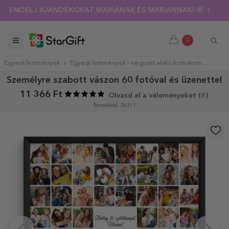
NYÁRI KIÁRUSÍTÁS 🌴 AKÁR 40%-OS KEDVEZMÉNY TÖBB MINT
RENDELJ AJÁNDÉKOKAT MARIÁNAK ÉS MARIANNAK! 🎁 🍷
0
Egyedi festmények
Egyedi festmények - négyzet alakú formátum
Személyre szabott vászon 60 fotóval és üzenettel
11 366 Ft
Olvasd el a véleményeket (
8
)
Termékkód: 26311