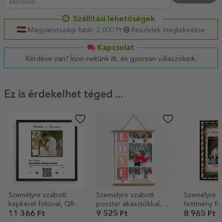
Szállítási lehetőségek
Magyarországi futár: 2 000 Ft
Részletek megtekintése
Kapcsolat
Kérdése van? Írjon nekünk itt, és gyorsan válaszolunk.
Ez is érdekelhet téged ...
Személyre szabott
Személyre szabott
Személyre s
képkeret fotóval, QR-
poszter akasztókkal, 5
festmény fo
kóddal és szöveggel –
fotóval és üzenettel
szöveggel –
11 366 Ft
9 525 Ft
8 965 Ft
A mi dalunk
szerelmeseknek
karácsony