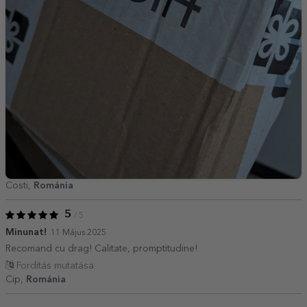
Costi,
Románia
5
/ 5
Minunat!
11 Május 2025
Recomand cu drag! Calitate, promptitudine!
Fordítás mutatása
Cip,
Románia