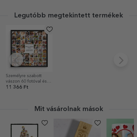
Legutóbb megtekintett termékek
Személyre szabott
vászon 60 fotóval és
üzenettel
11 366 Ft
Mit vásárolnak mások