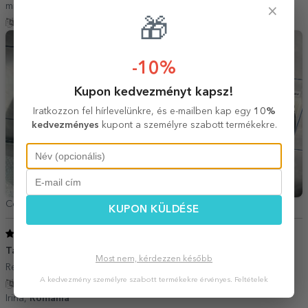
mi ati oferit o amintire asa frumoasa si deosebita!!!❤️❤️❤️
×
🎁
Fordítás mutatása
-10%
Kupon kedvezményt kapsz!
Iratkozzon fel hírlevelünkre, és e-mailben kap egy
10%
kedvezményes
kupont a személyre szabott termékekre.
Coralia Serban,
Románia
KUPON KÜLDÉSE
5
/ 5
Tablou cu 60 de poze
18 Október 2025
Most nem, kérdezzen később
Recomand este foarte frumos!
A kedvezmény személyre szabott termékekre érvényes.
Feltételek
Fordítás mutatása
Irina,
Románia