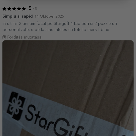
5
/ 5
Simplu si rapid
14 Október 2025
in ultimii 2 ani am facut pe Starguft 4 tablouri si 2 puzzle-uri
personalizate. e de la sine inteles ca totul a mers f bine
Fordítás mutatása