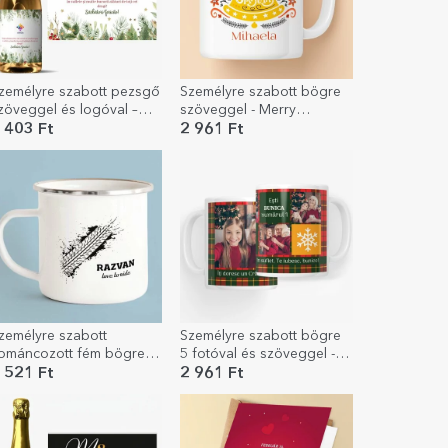
zemélyre szabott pezsgő
Személyre szabott bögre
zöveggel és logóval –
szöveggel - Merry
oldog ünnepeket!
Christmas Bell
 403 Ft
2 961 Ft
zemélyre szabott
Személyre szabott bögre
ománcozott fém bögre –
5 fotóval és szöveggel -
zeretek motorozni
Karácsonyi
 521 Ft
2 961 Ft