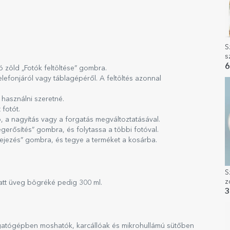
S
s
B
6
tó zöld „Fotók feltöltése” gombra.
lefonjáról vagy táblagépéről. A feltöltés azonnal
 használni szeretné.
 fotót.
, a nagyítás vagy a forgatás megváltoztatásával.
gerősítés” gombra, és folytassa a többi fotóval.
efejezés” gombra, és tegye a terméket a kosárba.
S
z
att üveg bögréké pedig 300 ml.
s
3
atógépben moshatók, karcállóak és mikrohullámú sütőben