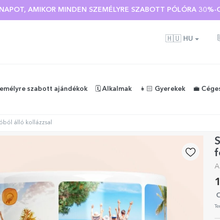
 🌴 AKÁR 40%-OS KEDVEZMÉNY TÖBB MINT 100 SZEMÉLYRE SZA
🇭🇺
HU
zemélyre szabott ajándékok
🗓️ Alkalmak
👧🏻 Gyerekek
💼 Cége
ból álló kollázzsal
f
A
1
O
Te