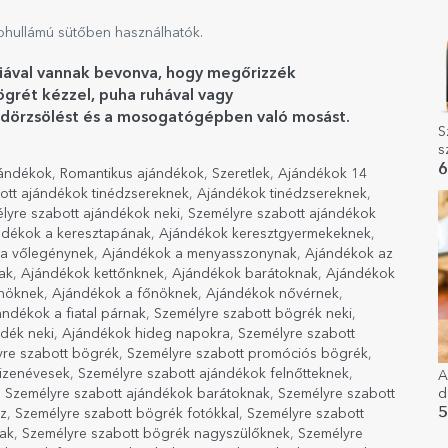
ohullámú sütőben használhatók.
liával vannak bevonva, hogy megőrizzék
grét kézzel, puha ruhával vagy
ott dörzsölést és a mosogatógépben való mosást.
S
s
ü
6
jándékok
,
Romantikus ajándékok
,
Szeretlek
,
Ajándékok 14
ott ajándékok tinédzsereknek
,
Ajándékok tinédzsereknek
,
lyre szabott ajándékok neki
,
Személyre szabott ajándékok
ndékok a keresztapának
,
Ajándékok keresztgyermekeknek
,
a vőlegénynek
,
Ajándékok a menyasszonynak
,
Ajándékok az
ak
,
Ajándékok kettőnknek
,
Ajándékok barátoknak
,
Ajándékok
őnöknek
,
Ajándékok a főnöknek
,
Ajándékok nővérnek
,
ándékok a fiatal párnak
,
Személyre szabott bögrék neki
,
dék neki
,
Ajándékok hideg napokra
,
Személyre szabott
re szabott bögrék
,
Személyre szabott promóciós bögrék
,
izenévesek
,
Személyre szabott ajándékok felnőtteknek
,
A
d
,
Személyre szabott ajándékok barátoknak
,
Személyre szabott
5
z
,
Személyre szabott bögrék fotókkal
,
Személyre szabott
ak
,
Személyre szabott bögrék nagyszülőknek
,
Személyre