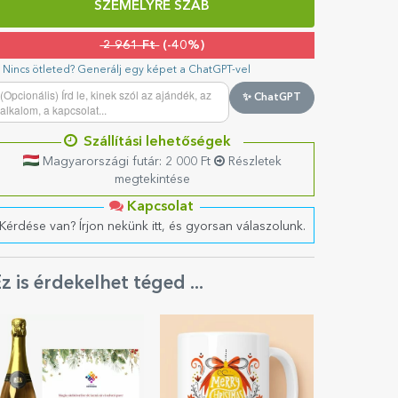
SZEMÉLYRE SZAB
2 961 Ft
(-40%)
Nincs ötleted? Generálj egy képet a ChatGPT-vel
✨ ChatGPT
Szállítási lehetőségek
Magyarországi futár: 2 000 Ft
Részletek
megtekintése
Kapcsolat
Kérdése van? Írjon nekünk itt, és gyorsan válaszolunk.
z is érdekelhet téged ...