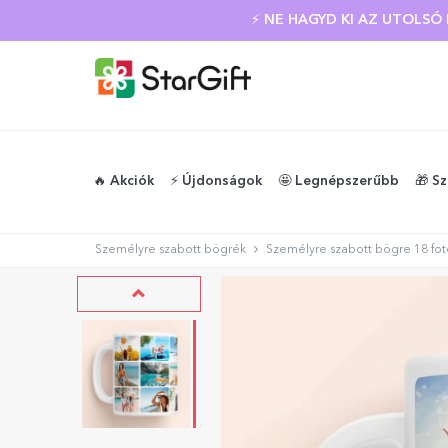
NYÁRI KIÁRUSÍTÁS
🔥 Akciók
⚡️ Újdonságok
🤩 Legnépszerűbb
🎁 S
Személyre szabott bögrék
Személyre szabott bögre 18 fotó