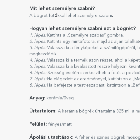
Mit lehet személyre szabni?
ó
.
A bögrét fot
kkal lehet személyre szabni
Hogyan lehet személyre szabni ezt a bögrét?
1. lépés:
Kattints a „Személyre szabás” gombra.
2. lépés:
Kattints egy mintafotóra, majd az alján találha
3. lépés:
Válassza ki a fényképeket a számítógépéről, te
megkezdődik.
4. lépés:
Válassza ki a termék azon részét, ahol a képet
5. lépés:
Válassza ki a kiválasztott részre helyezni kívánt
6. lépés:
Szükség esetén szerkesztheti a fotót a pozíció
7. lépés:
Ha elégedett az eredménnyel, kattintson a „Me
8. lépés:
Ha befejezte a testreszabást, kattintson a „B
Anyag:
kerámia/üveg
Űrtartalom:
A kerámia bögrék űrtartalma 325 ml, a m
Felület:
fényes/matt
Ápolási utasítások:
A fehér és színes bögrék mosog