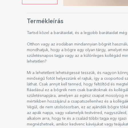
Termékleírás
Tartsd közel a barátaidat, és a legjobb barátaidat még
Otthon vagy az irodában mindannyian bögrét használun
mondhatjuk, hogy a bögre egy olyan tárgy, amelyet mi
születésnapos tagja vagy az a különleges kollégád mind
lehetetlen?
Mi a lehetetlent lehetségessé tesszük, és nagyon könn
minőségű fotót helyezzünk el rajtuk, így a csoportod 
láthat. Csak annyit kell tenned, hogy feltöltöd és megtek
Ráadásul ez a bögrék nem csak barátoknak és kollégá
születésnapjára, amelyen az egész csapat mosolyog 
mértékben hozzájárul a csapatszellemhez és a kollégák
Végül, de nem utolsósorban, ez az ajándék bögre tökél
az apák napja, vagy valamelyik testvéred, nagyszüleid
alkalom arra, hogy te és a család többi tagja egy igaz
megnézhetnek, amikor kedvenc kávéjukat vagy teájukat