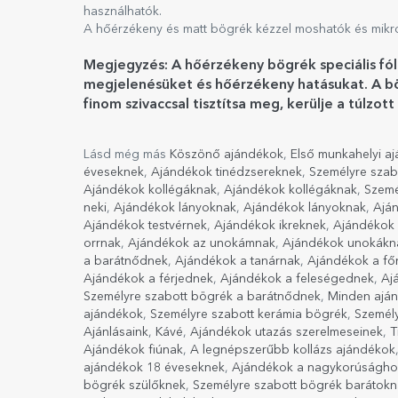
használhatók.
A hőérzékeny és matt bögrék kézzel moshatók és mikr
Megjegyzés: A hőérzékeny bögrék speciális fó
megjelenésüket és hőérzékeny hatásukat. A bö
finom szivaccsal tisztítsa meg, kerülje a túlz
Lásd még más
Köszönő ajándékok
,
Első munkahelyi a
éveseknek
,
Ajándékok tinédzsereknek
,
Személyre szab
Ajándékok kollégáknak
,
Ajándékok kollégáknak
,
Szemé
neki
,
Ajándékok lányoknak
,
Ajándékok lányoknak
,
Ajá
Ajándékok testvérnek
,
Ajándékok ikreknek
,
Ajándékok 
orrnak
,
Ajándékok az unokámnak
,
Ajándékok unokákn
a barátnődnek
,
Ajándékok a tanárnak
,
Ajándékok a f
Ajándékok a férjednek
,
Ajándékok a feleségednek
,
Aj
Személyre szabott bögrék a barátnődnek
,
Minden aján
ajándékok
,
Személyre szabott kerámia bögrék
,
Személy
Ajánlásaink
,
Kávé
,
Ajándékok utazás szerelmeseinek
,
T
Ajándékok fiúnak
,
A legnépszerűbb kollázs ajándékok
ajándékok 18 éveseknek
,
Ajándékok a nagykorúságho
bögrék szülőknek
,
Személyre szabott bögrék barátokn