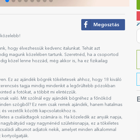
Megosztás
 közelebb!
k, hogy élvezhessük kedvenc italunkat. Tehát azt
ndig magunk közelében tartunk. Szeretnéd, ha a csoportod
ig közel lenne hozzád, még akkor is, ha ez fizikailag
yen. Ez az ajándék bögrék tökéletesek ahhoz, hogy 18 kiváló
szerencsés tagja mindig mindenkit a legőrültebb pózokban
inted a fotókat, a többit mi elintézzük.
knak való. Mit szólnál egy ajándék bögréhez a főnököd
E
minden szögből? Ez nem csak remek ajándék, hanem hatalmas
 és vezetők közötti kapcsolatokhoz is.
etes a családtagok számára is. Ha közeledik az anyák napja,
, nagybátyád vagy nagynénéd születésnapja, ez a tökéletes
i családi albumot adjatok nekik, amelyet minden alkalommal
 kortyolgatják.