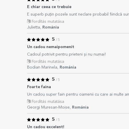
/ 5
E chiar ceea ce trebuie
E superb puțin pozele sunt neclare probabil fiindcă su
Fordítás mutatása
Julietta,
Románia
5
/ 5
Un cadou nemaipomenit
Cadoul potrivit pentru prieteni și nu numai!
Fordítás mutatása
Bodian Marinela,
Románia
5
/ 5
Foarte faina
Un cadou super fain pentru oamenii cu care ai multe amin
Fordítás mutatása
Georgi Muresan-Moise,
Románia
5
/ 5
Un cadou excelent!