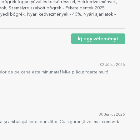
 bögrék fogantyúval és belső résszel
,
Heti kedvezmények
,
kok
,
Személyre szabott bögrék – Fekete péntek 2025
,
yedi bögrék
,
Nyári kedvezmények - 40%
,
Nyári ajánlatok –
Írj egy véleményt
02 Július 2026
elor de pe cană este minunată! Mi-a plăcut foarte mult!
30 Június 2026
ida și ambalajul corespunzător. Cu siguranță voi mai comanda