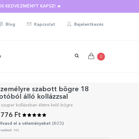
BOTT AJÁNDÉKRA ☀️
Blog
Kapcsolat
Bejelentkezés
s
0
Személyre szabott bögre 18
otóból álló kollázzsal
 szuper kollázsban életre kelő bögre
776 Ft
lvasd el a véleményeket (
603
)
rmékkód: 143