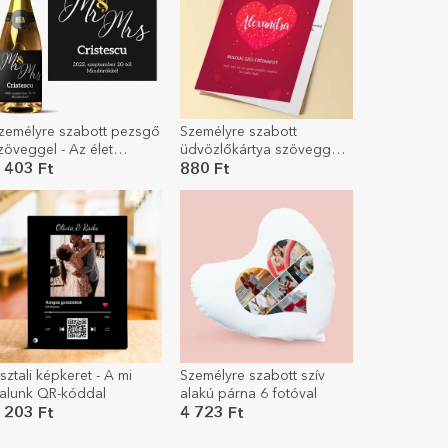
zemélyre szabott pezsgő
Személyre szabott
zöveggel - Az élet
üdvözlőkártya szöveggel -
nneplése
Szívek
 403 Ft
880 Ft
sztali képkeret - A mi
Személyre szabott szív
alunk QR-kóddal
alakú párna 6 fotóval
 203 Ft
4 723 Ft