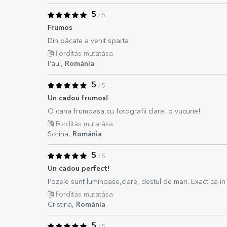
5
/ 5
Frumos
Din păcate a venit sparta
Fordítás mutatása
Paul,
Románia
5
/ 5
Un cadou frumos!
O cana frumoasa,cu fotografii clare, o vucurie!
Fordítás mutatása
Sorina,
Románia
5
/ 5
Un cadou perfect!
Pozele sunt luminoase,clare, destul de mari. Exact ca in
Fordítás mutatása
Cristina,
Románia
5