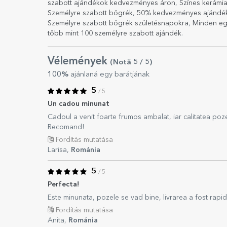
szabott ajándékok kedvezményes áron
,
Színes kerámia
Személyre szabott bögrék
,
50% kedvezményes ajándé
Személyre szabott bögrék születésnapokra
,
Minden eg
több mint 100 személyre szabott ajándék
.
Vélemények
(Notă
5
/ 5
)
100%
ajánlaná egy barátjának
5
/ 5
Un cadou minunat
Cadoul a venit foarte frumos ambalat, iar calitatea poz
Recomand!
Fordítás mutatása
Larisa,
Románia
5
/ 5
Perfecta!
Este minunata, pozele se vad bine, livrarea a fost rap
Fordítás mutatása
Anita,
Románia