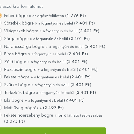
álaszd ki a formátumot
Fehér bögre »
(
1 776
Ft
)
az egész felületen
Sötétkék bögre »
(
2 401
Ft
)
a fogantyún és belül
Világoskék bögre »
(
2 401
Ft
)
a fogantyún és belül
Sárga bögre »
(
2 401
Ft
)
a fogantyún és belül
Narancssárga bögre »
(
2 401
Ft
)
a fogantyún és belül
Piros bögre »
(
2 401
Ft
)
a fogantyún és belül
Zöld bögre »
(
2 401
Ft
)
a fogantyún és belül
Rózsaszín bögre »
(
2 401
Ft
)
a fogantyún és belül
Fekete bögre »
(
2 401
Ft
)
a fogantyún és belül
Szürke bögre »
(
2 401
Ft
)
a fogantyún és belül
Türkizkék bögre »
(
2 401
Ft
)
a fogantyún és belül
Lila bögre »
(
2 401
Ft
)
a fogantyún és belül
Matt üveg bögrék »
(
2 497
Ft
)
Fekete hőérzékeny bögre »
forró látható testreszabás
(
3 073
Ft
)