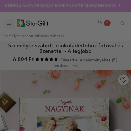
RENDELJ AJÁNDÉKOKAT MARIÁNAK ÉS MARIANNAK! 🎁 🍷
0
Személyre szabott cukorkás dobozok
Személyre szabott csokoládédoboz fotóval és
üzenettel - A legjobb
6 804 Ft
Olvasd el a véleményeket (
5
)
Termékkód: 11993