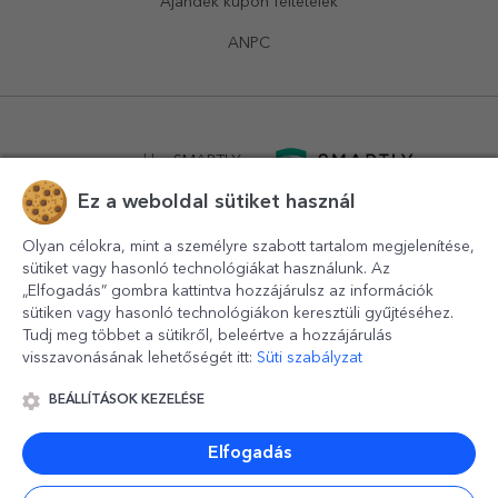
Ajándék kupon feltételek
ANPC
powered by
SMARTLY.ro
Ez a weboldal sütiket használ
logistics by
APACARGO.com
Olyan célokra, mint a személyre szabott tartalom megjelenítése,
sütiket vagy hasonló technológiákat használunk. Az
„Elfogadás” gombra kattintva hozzájárulsz az információk
sütiken vagy hasonló technológiákon keresztüli gyűjtéséhez.
Tudj meg többet a sütikről, beleértve a hozzájárulás
visszavonásának lehetőségét itt:
Süti szabályzat
BEÁLLÍTÁSOK KEZELÉSE
© 2016-2026
StarGift
Romania,
București
, strada
Copilului
nr. 6-12, parter
,
Sector 1
, cod postal
012178
,
email:
contact@stargift.hu
Elfogadás
www.stargift.hu
STARGIFT SRL
, cod fiscal
40077992