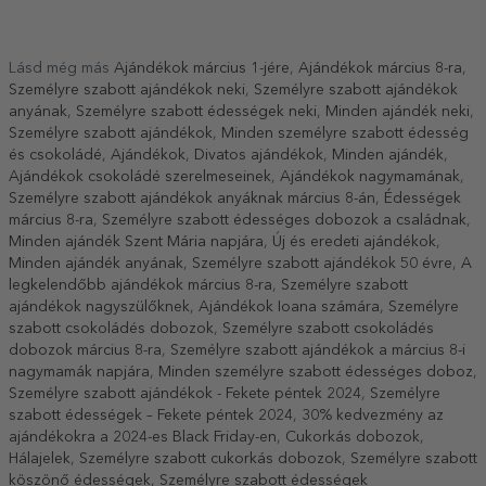
Lásd még más
Ajándékok március 1-jére
,
Ajándékok március 8-ra
,
Személyre szabott ajándékok neki
,
Személyre szabott ajándékok
anyának
,
Személyre szabott édességek neki
,
Minden ajándék neki
,
Személyre szabott ajándékok
,
Minden személyre szabott édesség
és csokoládé
,
Ajándékok
,
Divatos ajándékok
,
Minden ajándék
,
Ajándékok csokoládé szerelmeseinek
,
Ajándékok nagymamának
,
Személyre szabott ajándékok anyáknak március 8-án
,
Édességek
március 8-ra
,
Személyre szabott édességes dobozok a családnak
,
Minden ajándék Szent Mária napjára
,
Új és eredeti ajándékok
,
Minden ajándék anyának
,
Személyre szabott ajándékok 50 évre
,
A
legkelendőbb ajándékok március 8-ra
,
Személyre szabott
ajándékok nagyszülőknek
,
Ajándékok Ioana számára
,
Személyre
szabott csokoládés dobozok
,
Személyre szabott csokoládés
dobozok március 8-ra
,
Személyre szabott ajándékok a március 8-i
nagymamák napjára
,
Minden személyre szabott édességes doboz
,
Személyre szabott ajándékok - Fekete péntek 2024
,
Személyre
szabott édességek – Fekete péntek 2024
,
30% kedvezmény az
ajándékokra a 2024-es Black Friday-en
,
Cukorkás dobozok
,
Hálajelek
,
Személyre szabott cukorkás dobozok
,
Személyre szabott
köszönő édességek
,
Személyre szabott édességek