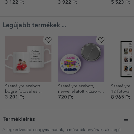
névvel és kezdőbetűvel
Bejövő hívá
3 122 Ft
3 922 Ft
5 523 Ft
3
- Virágos
Legújabb termékek ...
Személyre szabott
Személyre szabott,
Személyre s
bögre fotóval és
névvel ellátott kitűző –
12 fotóval é
szöveggel – szív alakú
Kpop
– Our memo
3 201 Ft
720 Ft
8 965 Ft
füllel
Termékleírás
A legkedvesebb nagymamának, a második anyának, aki segít