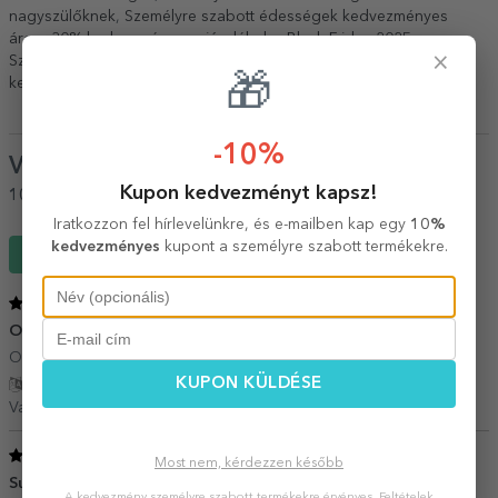
nagyszülőknek
,
Személyre szabott édességek kedvezményes
áron
,
30% kedvezményes ajándékok – Black Friday 2025
,
×
Személyre szabott édességek – Fekete péntek 2025
,
Akár 40%
🎁
kedvezményes ajándékok
.
-10%
Vélemények
(Notă
5
/ 5
)
Kupon kedvezményt kapsz!
100%
ajánlaná egy barátjának
Iratkozzon fel hírlevelünkre, és e-mailben kap egy
10%
kedvezményes
kupont a személyre szabott termékekre.
Írj egy véleményt
5
/ 5
O achizitie inspirata
09 Március 2026
O surpriza minunata!
KUPON KÜLDÉSE
Fordítás mutatása
Valeria,
Románia
5
/ 5
Most nem, kérdezzen később
Super ingenios
08 Augusztus 2023
A kedvezmény személyre szabott termékekre érvényes.
Feltételek