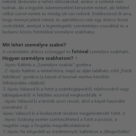
nekünk átvészelni a nehéz időszakokat, amikor a szüleink nem
tudnak, aki a legjobb süteményekkel kényeztet minket, aki feltétel
nélkül szeret minket és mindig ott van nekünk. Emlékeztesd őt arra,
hogy mennyit jelent neked, és ajándékozz neki egy doboz finom
csokoládét, amelyet a legmelegebb szeretetteljes szavakkal és a
kedvenc közös fotótokkal személyre szabhatsz.
Mit lehet személyre szabni?
fotóval
.
A csokoládés doboz szöveggel
és
személyre szabható
Hogyan személyre szabhatom?
1
. lépés:
Kattints a „Személyre szabás” gombra
.
2. lépés
: Kattints a mintafotóra, majd az alján található zöld „Fotók
feltöltése” gombra (a képek el lesznek mentve későbbi
felhasználás céljából).
3. lépés:
Válaszd ki a fotót a számítógépedről, telefonodról vagy
táblagépedről. A feltöltés azonnal megkezdődik.
4
. lépés:
Válaszd ki a termék azon részét, ahol a képet használni
szeretnéd.
5.
lépés:
Válaszd ki a kiválasztott részben megjelenítendő fotót.
6
. lépés:
Szükség esetén szerkesztheted a fotót a pozíció, a
nagyítás vagy a forgatás megváltoztatásával.
7. lépés:
Ha elégedett az eredménnyel, kattintson a „Megerősítés”