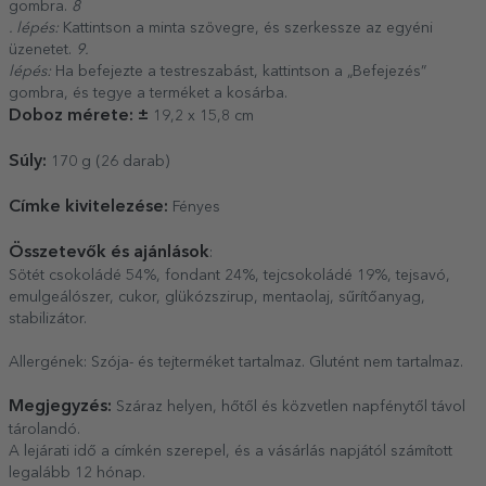
gombra.
8
. lépés:
Kattintson a minta szövegre, és szerkessze az egyéni
üzenetet.
9.
lépés:
Ha befejezte a testreszabást, kattintson a „Befejezés”
gombra, és tegye a terméket a kosárba.
Doboz mérete: ±
19,2 x 15,8 cm
Súly:
170 g (26 darab)
Címke kivitelezése:
Fényes
Összetevők és ajánlások
:
Sötét csokoládé 54%, fondant 24%, tejcsokoládé 19%, tejsavó,
emulgeálószer, cukor, glükózszirup, mentaolaj, sűrítőanyag,
stabilizátor.
Allergének: Szója- és tejterméket tartalmaz. Glutént nem tartalmaz.
Megjegyzés:
Száraz helyen, hőtől és közvetlen napfénytől távol
tárolandó.
A lejárati idő a címkén szerepel, és a vásárlás napjától számított
legalább 12 hónap.