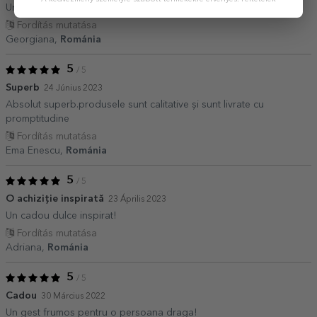
Un cadou excelent când ești lipsit de inspirație
Fordítás mutatása
Georgiana,
Románia
5
/ 5
Superb
24 Június 2023
Absolut superb.produsele sunt calitative și sunt livrate cu
promptitudine
Fordítás mutatása
Ema Enescu,
Románia
5
/ 5
O achiziție inspirată
23 Április 2023
Un cadou dulce inspirat!
Fordítás mutatása
Adriana,
Románia
5
/ 5
Cadou
30 Március 2022
Un gest frumos pentru o persoana draga!