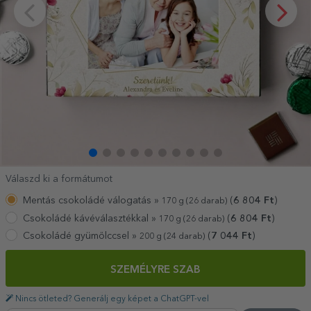
Válaszd ki a formátumot
Mentás csokoládé válogatás »
(
6 804
Ft
)
170 g (26 darab)
Csokoládé kávéválasztékkal »
(
6 804
Ft
)
170 g (26 darab)
Csokoládé gyümölccsel »
(
7 044
Ft
)
200 g (24 darab)
SZEMÉLYRE SZAB
Nincs ötleted? Generálj egy képet a ChatGPT-vel