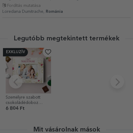
Fordítás mutatása
Loredana Dumitrache,
Románia
Legutóbb megtekintett termékek
EXKLUZÍV
Személyre szabott
csokoládédoboz
fotóval és üzenettel - A
6 804 Ft
legjobb
Mit vásárolnak mások