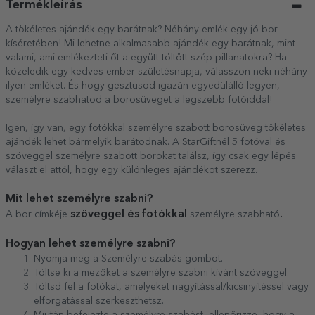
Termékleírás
A tökéletes ajándék egy barátnak? Néhány emlék egy jó bor
kíséretében! Mi lehetne alkalmasabb ajándék egy barátnak, mint
valami, ami emlékezteti őt a együtt töltött szép pillanatokra? Ha
közeledik egy kedves ember születésnapja, válasszon neki néhány
ilyen emléket. És hogy gesztusod igazán egyedülálló legyen,
személyre szabhatod a borosüveget a legszebb fotóiddal!
Igen, így van, egy fotókkal személyre szabott borosüveg tökéletes
ajándék lehet bármelyik barátodnak. A StarGiftnél 5 fotóval és
szöveggel személyre szabott borokat találsz, így csak egy lépés
választ el attól, hogy egy különleges ajándékot szerezz.
Mit lehet személyre szabni?
szöveggel és fotókkal
.
A bor címkéje
személyre szabható
Hogyan lehet személyre szabni?
Nyomja meg a Személyre szabás gombot.
Töltse ki a mezőket a személyre szabni kívánt szöveggel.
Töltsd fel a fotókat, amelyeket nagyítással/kicsinyítéssel vagy
elforgatással szerkeszthetsz.