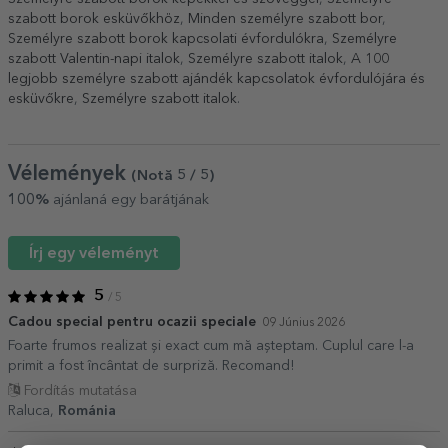
szabott borok esküvőkhöz
,
Minden személyre szabott bor
,
Személyre szabott borok kapcsolati évfordulókra
,
Személyre
szabott Valentin-napi italok
,
Személyre szabott italok
,
A 100
legjobb személyre szabott ajándék kapcsolatok évfordulójára és
esküvőkre
,
Személyre szabott italok
.
Vélemények
(Notă
5
/ 5
)
100%
ajánlaná egy barátjának
Írj egy véleményt
5
/ 5
Cadou special pentru ocazii speciale
09 Június 2026
Foarte frumos realizat și exact cum mă așteptam. Cuplul care l-a
primit a fost încântat de surpriză. Recomand!
Fordítás mutatása
Raluca,
Románia