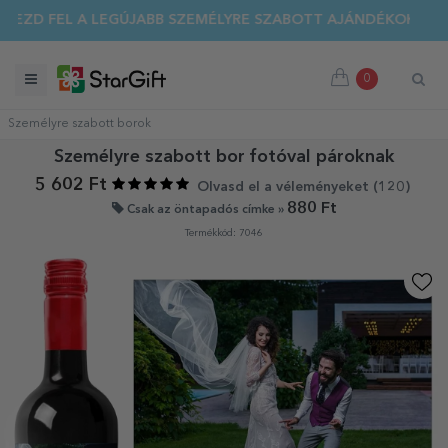
EZD FEL A LEGÚJABB SZEMÉLYRE SZABOTT AJÁNDÉKOKAT!
0
Személyre szabott borok
Személyre szabott bor fotóval pároknak
5 602 Ft
Olvasd el a véleményeket (
120
)
880 Ft
Csak az öntapadós címke »
Termékkód: 7046