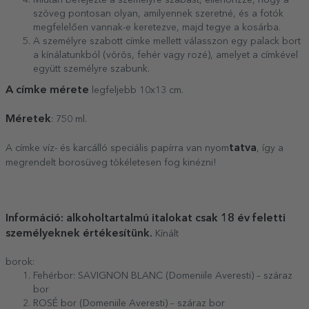
Miután befejezte a személyre szabást, ellenőrizze, hogy a
szöveg pontosan olyan, amilyennek szeretné, és a fotók
megfelelően vannak-e keretezve, majd tegye a kosárba.
A személyre szabott címke mellett válasszon egy palack bort
a kínálatunkból (vörös, fehér vagy rozé), amelyet a címkével
együtt személyre szabunk.
A címke mérete
legfeljebb 10x13 cm.
Méretek
: 750 ml.
tatva
A címke víz- és karcálló speciális papírra van nyom
, így a
megrendelt borosüveg tökéletesen fog kinézni!
Információ: alkoholtartalmú italokat csak 18 év feletti
személyeknek értékesítünk.
Kínált
borok:
Fehérbor: SAVIGNON BLANC (Domeniile Averesti) – száraz
bor
ROSÉ bor (Domeniile Averesti) – száraz bor