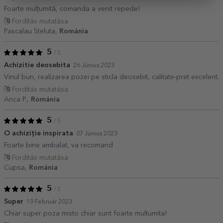
Foarte mulțumită, comanda a venit repede!
Fordítás mutatása
Pascalau Steluta,
Románia
5
/ 5
Achizitie deosebita
26 Június 2023
Vinul bun, realizarea pozei pe sticla deosebit, calitate-pret excelent.
Fordítás mutatása
Anca P.,
Románia
5
/ 5
O achiziție inspirata
07 Június 2023
Foarte bine ambalat, va recomand
Fordítás mutatása
Cupsa,
Románia
5
/ 5
Super
19 Február 2023
Chiar super poza misto chiar sunt foarte multumita!