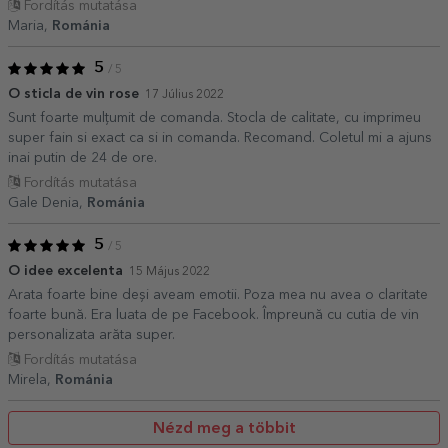
Fordítás mutatása
Maria,
Románia
5
/ 5
O sticla de vin rose
17 Július 2022
Sunt foarte mulțumit de comanda. Stocla de calitate, cu imprimeu
super fain si exact ca si in comanda. Recomand. Coletul mi a ajuns
inai putin de 24 de ore.
Fordítás mutatása
Gale Denia,
Románia
5
/ 5
O idee excelenta
15 Május 2022
Arata foarte bine deși aveam emotii. Poza mea nu avea o claritate
foarte bună. Era luata de pe Facebook. Împreună cu cutia de vin
personalizata arăta super.
Fordítás mutatása
Mirela,
Románia
Nézd meg a többit