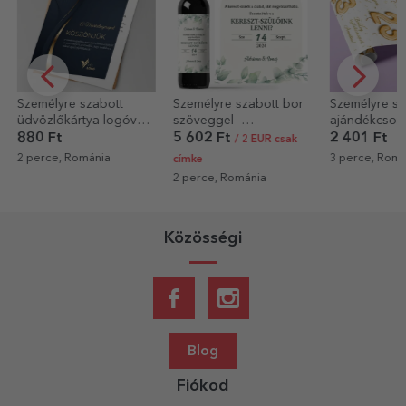
Személyre szabott bor
Személyre szabott
Személyr
val
szöveggel -
ajándékcsomagoló
párna 8 
Keresztapáknak
papír szöveggel - Lufik
üzenettel
5 602 Ft
2 401 Ft
5 523 F
/ 2 EUR csak
neked
méretbe
3 perce, Románia
6 perce,
címke
2 perce, Románia
Közösségi
Blog
Fiókod