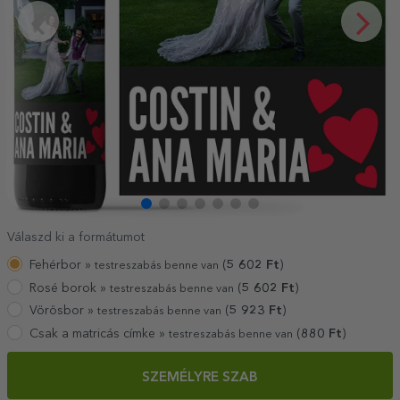
Válaszd ki a formátumot
Fehérbor »
(
5 602
Ft
)
testreszabás benne van
Rosé borok »
(
5 602
Ft
)
testreszabás benne van
Vörösbor »
(
5 923
Ft
)
testreszabás benne van
Csak a matricás címke »
(
880
Ft
)
testreszabás benne van
SZEMÉLYRE SZAB