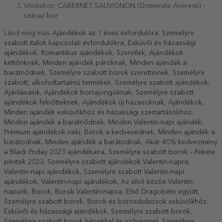
Vörösbor: CABERNET SAUVIGNON (Domeniile Averesti) –
száraz bor
Lásd még más
Ajándékok az 1 éves évfordulóra
,
Személyre
szabott italok kapcsolati évfordulókra
,
Esküvői és házassági
ajándékok
,
Romantikus ajándékok
,
Szeretlek
,
Ajándékok
kettőnknek
,
Minden ajándék pároknak
,
Minden ajándék a
barátnődnek
,
Személyre szabott borok szeretteinek
,
Személyre
szabott, alkoholtartalmú termékek
,
Személyre szabott ajándékok
,
Ajánlásaink
,
Ajándékok borrajongóknak
,
Személyre szabott
ajándékok felnőtteknek
,
Ajándékok új házasoknak
,
Ajándékok
,
Minden ajándék esküvőkhöz és házassági szertartásokhoz
,
Minden ajándék a barátnődnek
,
Minden Valentin-napi ajándék
,
Prémium ajándékok neki
,
Borok a kedvesednek
,
Minden ajándék a
barátodnak
,
Minden ajándék a barátodnak
,
Akár 40% kedvezmény
a Black Friday 2023 ajándékaira
,
Személyre szabott borok – Fekete
péntek 2023
,
Személyre szabott ajándékok Valentin-napra
,
Valentin-napi ajándékok
,
Személyre szabott Valentin-napi
ajándékok
,
Valentin-napi ajándékok
,
Az első közös Valentin-
napunk
,
Borok
,
Borok Valentin-napra
,
Első Dragobete együtt
,
Személyre szabott borok
,
Borok és borosdobozok esküvőkhöz
,
Esküvői és házassági ajándékok
,
Személyre szabott borok
,
Személyre szabott borok képekkel és szöveggel
,
Személyre