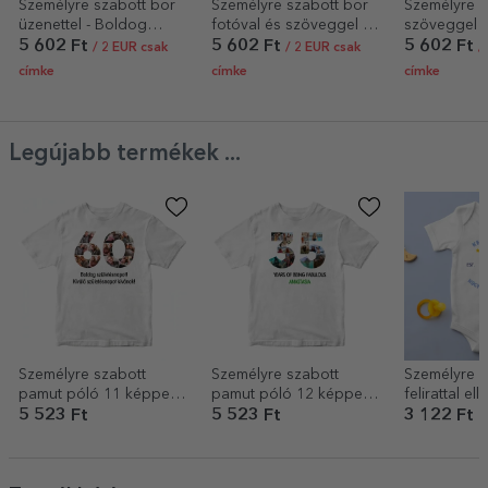
Személyre szabott bor
Személyre szabott bor
Személyre s
üzenettel - Boldog
fotóval és szöveggel -
szöveggel - 
ünnepeket!
Fehér Boldog új évet!
5 602 Ft
5 602 Ft
5 602 Ft
/ 2 EUR csak
/ 2 EUR csak
/
címke
címke
címke
Legújabb termékek ...
Személyre szabott
Személyre szabott
Személyre s
pamut póló 11 képpel
pamut póló 12 képpel
felirattal ellá
és üzenettel – 60 éves
és üzenettel – 35 éves
gyermekbod
5 523 Ft
5 523 Ft
3 122 Ft
nézek ki a 
képest