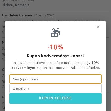
Fordítás mutatása
Blidaru,
Románia
Gendelon Carmen
27 Június 2026
Un produs rezistent care a ajuns la timp și a adus bucuria reală.
×
Fordítás mutatása
🎁
Gendelon Carmen,
Románia
Nicușor
19 Július 2026
-10%
Surpriza
Fordítás mutatása
Kupon kedvezményt kapsz!
Nicușor,
Románia
Iratkozzon fel hírlevelünkre, és e-mailben kap egy
10%
kedvezményes
kupont a személyre szabott termékekre.
Camelia
27 Június 2026
Codourile sunt ingenioase
Fordítás mutatása
Camelia,
Románia
Dana
25 Május 2026
KUPON KÜLDÉSE
Am primit exact ce am comandat iar livrarea a fost rapida!
Multumesc!