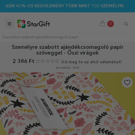
KÁR 40%-OS KEDVEZMÉNY TÖBB MINT 100 SZEMÉLYRE SZABOTT 
0
Személyre szabott ajándékcsomagoló papír
Személyre szabott ajándékcsomagoló papír
szöveggel - Őszi virágok
2 386 Ft
Írd meg te az első véleményt!
Termékkód: 7608