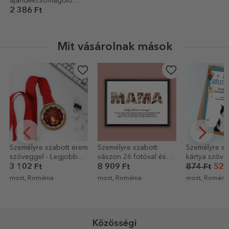
ajándékcsomagoló
papír szöveggel - Őszi
2 386 Ft
virágok
Mit vásárolnak mások
-40%
m
Személyre szabott
Személyre szabott
Személyre sz
vászon 26 fotóval és
kártya szöveggel és
palatábla fot
szöveggel - MUM
kedvenced fotójával –
üzenettel a
8 909 Ft
874 Ft
524 Ft
9 784 Ft
Boldog születésnapot!
keresztszülő
most, Románia
most, Románia
1 perce, Rom
Köszönöm
Közösségi