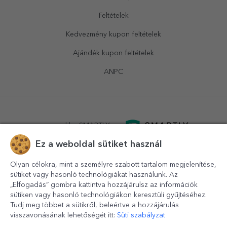
Feltételek
Kedvezmény kupon feltételek
Ajándék kupon feltételek
ANPC
powered by
SMARTLY.ro
Ez a weboldal sütiket használ
logistics by
APACARGO.com
Olyan célokra, mint a személyre szabott tartalom megjelenítése,
sütiket vagy hasonló technológiákat használunk. Az
„Elfogadás” gombra kattintva hozzájárulsz az információk
sütiken vagy hasonló technológiákon keresztüli gyűjtéséhez.
Tudj meg többet a sütikről, beleértve a hozzájárulás
visszavonásának lehetőségét itt:
Süti szabályzat