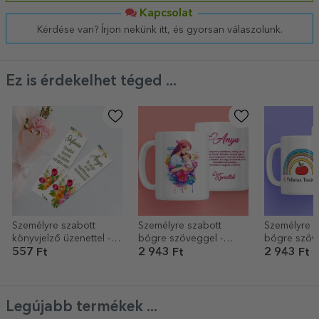
Kapcsolat
Kérdése van? Írjon nekünk itt, és gyorsan válaszolunk.
Ez is érdekelhet téged ...
Személyre szabott
Személyre szabott
Személyre s
könyvjelző üzenettel -
bögre szöveggel -
bögre szöve
Virágok
Kedves anya
Tanári mun
557 Ft
2 943 Ft
2 943 Ft
Legújabb termékek ...