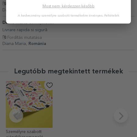
Fordítás mutatása
Most nem, kérdezzen később
Dana,
Románia
A kedvezmény személyre szabott termékekre érvényes.
Feltételek
Diana Maria
28 Május 2026
Livrare rapida si sigură
Fordítás mutatása
Diana Maria,
Románia
Legutóbb megtekintett termékek
Személyre szabott