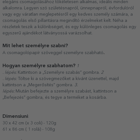
elegáns csomagolásához tökéletesen alkalmas, ideális minden
alkalomra. Legyen szó születésnapról, ünnepnapról, évfordulóról
vagy egy váratlan meglepetésről egy kedves személy számára, a
csomagolás első pillantásra megindító érzelmeket kelt. Néha a
részletek teszik a különbséget, és egy különleges csomagolás egy
egyszerű ajándékot látványossá varázsolhat.
Mit lehet személyre szabni?
.
A csomagolópapír szöveggel személyre szabható
Hogyan személyre szabhatom?
1
. lépés:
Kattintson a „Személyre szabás” gombra.
2
. lépés:
Töltse ki a szövegmezőket a kívánt üzenettel, majd
kattintson a „Megerősítés” gombra.
3.
lépés:
Miután befejezte a személyre szabást, kattintson a
„Befejezés” gombra, és tegye a terméket a kosárba.
Dimensiuni
:
30 x 42 cm (x 3 coli) - 120g
61 x 86 cm ( 1 rolă) - 108g