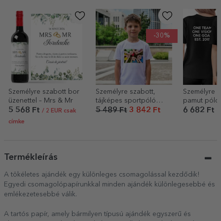
-30%
Személyre szabott bor
Személyre szabott,
Személyre s
üzenettel – Mrs & Mr
tájképes sportpóló
pamut póló,
gyerekeknek
logóval, hátu
5 568 Ft
5 489 Ft
3 842 Ft
6 682 Ft
/ 2 EUR csak
címke
Termékleírás
A tökéletes ajándék egy különleges csomagolással kezdődik!
Egyedi csomagolópapírunkkal minden ajándék különlegesebbé és
emlékezetesebbé válik.
A tartós papír, amely bármilyen típusú ajándék egyszerű és