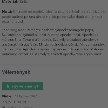
Material
: Hârtie
Notă:
În funcție de modelul ales, la setul de 3 coli, personalizarea
poate apărea pe una dintre ele, iar pe celelalte două este printat
doar fundalul.
Lásd még más
Személyre szabott ajándékcsomagoló papír
,
Születésnapi ajándékok neki
,
Minden ajándék neki
,
Ajándékok
március 8-ra
,
Tavaszi ajándékok
,
Személyre szabott ajándékok
anyáknak március 8-án
,
Minden ajándék anyának
,
Minden ajándék
március 8-ra
,
Ajándékok anyák napjára és március 8-ára
,
Matricák,
öntapadó címkék és személyre szabott ajándékcsomagoló papír
.
Vélemények
Írj egy véleményt
Blidaru
18 Február 2026
PROMPTITUDINE!