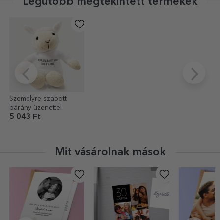
Legutóbb megtekintett termékek
Személyre szabott
bárány üzenettel
5 043 Ft
Mit vásárolnak mások
-40%