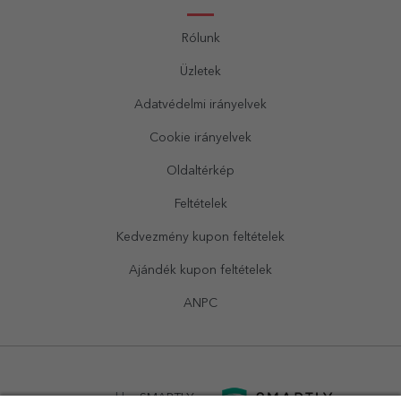
Rólunk
Üzletek
Adatvédelmi irányelvek
Cookie irányelvek
Oldaltérkép
Feltételek
Kedvezmény kupon feltételek
Ajándék kupon feltételek
ANPC
powered by
SMARTLY.ro