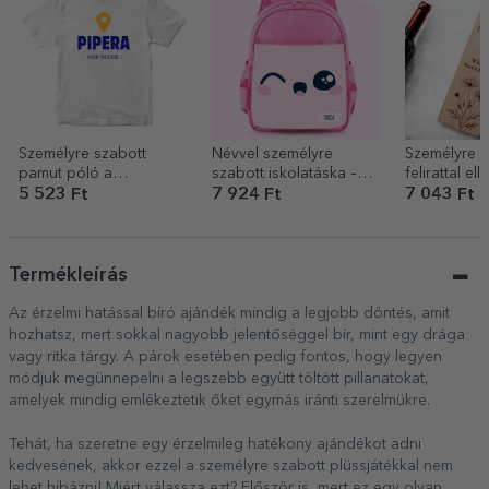
Személyre szabott
Névvel személyre
Személyre s
pamut póló a
szabott iskolatáska –
felirattal ellá
környéked nevével
Cute
borosdoboz
5 523 Ft
7 924 Ft
7 043 Ft
Termékleírás
Az érzelmi hatással bíró ajándék mindig a legjobb döntés, amit
hozhatsz, mert sokkal nagyobb jelentőséggel bír, mint egy drága
vagy ritka tárgy. A párok esetében pedig fontos, hogy legyen
módjuk megünnepelni a legszebb együtt töltött pillanatokat,
amelyek mindig emlékeztetik őket egymás iránti szerelmükre.
Tehát, ha szeretne egy érzelmileg hatékony ajándékot adni
kedvesének, akkor ezzel a személyre szabott plüssjátékkal nem
lehet hibázni! Miért válassza ezt? Először is, mert ez egy olyan