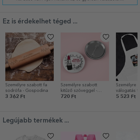
Ez is érdekelhet téged ...
Személyre szabott fa
Személyre szabott
Személyre s
sodrófa - Gospodina
kitűző szöveggel -
válogatás f
Sminkes
szöveggel
3 362 Ft
720 Ft
5 523 Ft
Legújabb termékek ...