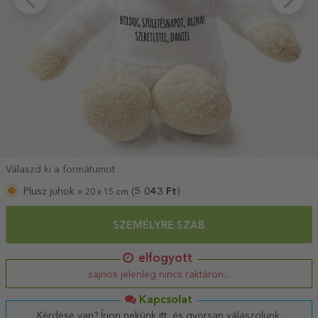
Válaszd ki a formátumot
Plusz juhok »
(
5 043
Ft
)
20 x 15 cm
SZEMÉLYRE SZAB
elfogyott
sajnos jelenleg nincs raktáron...
Kapcsolat
Kérdése van? Írjon nekünk itt, és gyorsan válaszolunk.