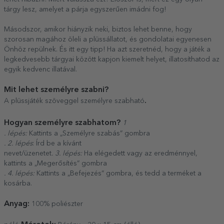
tárgy lesz, amelyet a párja egyszerűen imádni fog!
Másodszor, amikor hiányzik neki, biztos lehet benne, hogy
szorosan magához öleli a plüssállatot, és gondolatai egyenesen
Önhöz repülnek. És itt egy tipp! Ha azt szeretnéd, hogy a játék a
legkedvesebb tárgyai között kapjon kiemelt helyet, illatosíthatod az
egyik kedvenc illatával.
Mit lehet személyre szabni?
.
A plüssjáték szöveggel személyre szabható
Hogyan személyre szabhatom?
1
. lépés:
Kattints a „Személyre szabás” gombra
. 2. lépés
: Írd be a kívánt
nevet/üzenetet
. 3. lépés:
Ha elégedett vagy az eredménnyel,
kattints a „Megerősítés” gombra
. 4. lépés:
Kattints a „Befejezés” gombra, és tedd a terméket a
kosárba.
Anyag:
100% poliészter