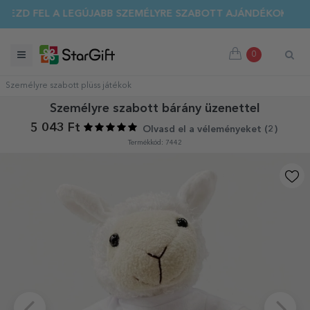
EZD FEL A LEGÚJABB SZEMÉLYRE SZABOTT AJÁNDÉKOKAT!
0
Személyre szabott plüss játékok
Személyre szabott bárány üzenettel
5 043 Ft
Olvasd el a véleményeket (
2
)
Termékkód: 7442