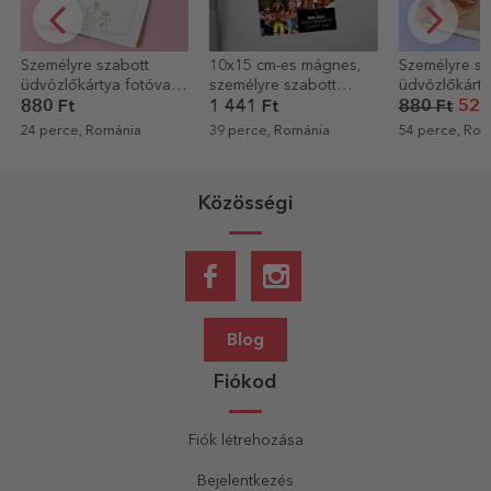
10x15 cm-es mágnes,
Személyre szabott
Személyr
val
személyre szabott
üdvözlőkártya fotóval
pezsgő 
szöveggel és 4 fotóval
születés
1 441 Ft
880 Ft
528 Ft
6 403 F
- Boldog
Arany
39 perce, Románia
54 perce, Románia
1 órája, 
születésnapot!
Közösségi
Blog
Fiókod
Fiók létrehozása
Bejelentkezés