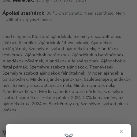
Méretek:
póló
Bárány – 20 x 15 cm (álló)
Ápolási utasítások
: 30 °C-on mosható. Nem szárítható. Nem
tisztítható vegytisztítással.
Lásd még más
Köszönő ajándékok
,
Személyre szabott plüss
játékok
,
Szeretlek
,
Ajándékok 14 éveseknek
,
Ajándékok
kollégáknak
,
Személyre szabott ajándékok neki
,
Ajándékok
testvérnek
,
Ajándékok barátoknak
,
Ajándékok a barátnődnek
,
Ajándékok nővérnek
,
Ajándékok a feleségednek
,
Ajándékok a
fiatal párnak
,
Személyre szabott ajándékok
,
Tizenévesek
,
Személyre szabott ajándékok felnőtteknek
,
Minden ajándék a
barátnődnek
,
Minden ajándék pároknak
,
Születésnapi ajándékok
neki
,
Személyre szabott extrák neki
,
Minden ajándék neki
,
Ajándékok fiúnak
,
Minden ajándék a barátnődnek
,
Személyre
szabott ajándékok - Fekete péntek 2024
,
50% kedvezmény az
ajándékokra a 2024-es Black Friday-en
,
Személyre szabott plüss
játékok
.
×
Vélemények
(Notă
5
/ 5
)