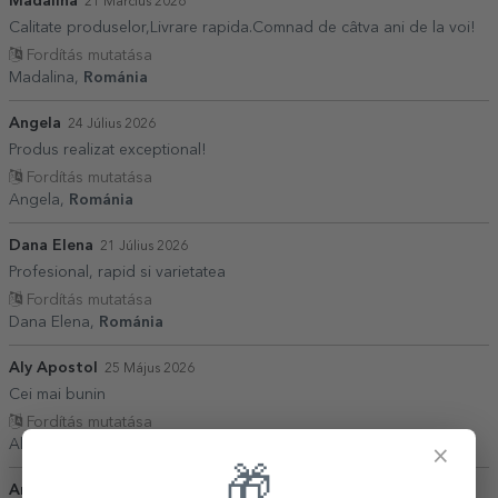
Madalina
21 Március 2026
Calitate produselor,Livrare rapida.Comnad de câtva ani de la voi!
Fordítás mutatása
Madalina,
Románia
Angela
24 Július 2026
Produs realizat exceptional!
Fordítás mutatása
Angela,
Románia
Dana Elena
21 Július 2026
Profesional, rapid si varietatea
Fordítás mutatása
Dana Elena,
Románia
Aly Apostol
25 Május 2026
Cei mai bunin
Fordítás mutatása
Aly Apostol,
Románia
×
🎁
Ana Maria
01 Március 2026