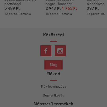
bögre - hooooot
ajándékcsomag
felirattal ellát
zománcozott
2 943 Ft
1 765 Ft
397 Ft
3 499 Ft
15 perce, Románia
15 perce, Románia
16 perce, Rom
Közösségi
Blog
Fiókod
Fiók létrehozása
Bejelentkezés
Népszerű termékek