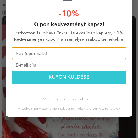
Au venit foarte repede
-10%
Fordítás mutatása
Kupon kedvezményt kapsz!
Iratkozzon fel hírlevelünkre, és e-mailben kap egy
10%
kedvezményes
kupont a személyre szabott termékekre.
KUPON KÜLDÉSE
Most nem, kérdezzen később
A kedvezmény személyre szabott termékekre érvényes.
Feltételek