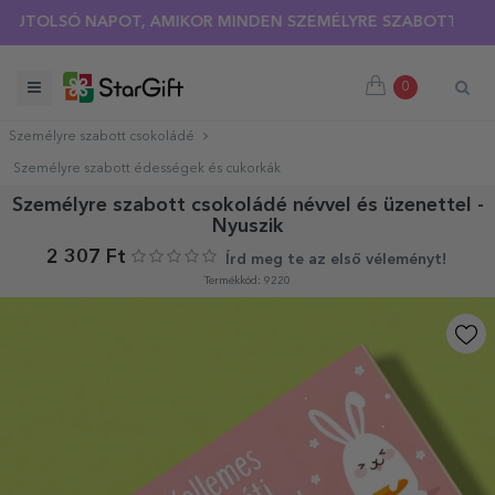
LSÓ NAPOT, AMIKOR MINDEN SZEMÉLYRE SZABOTT PÓLÓRA 30
0
Személyre szabott csokoládé
Személyre szabott édességek és cukorkák
Személyre szabott csokoládé névvel és üzenettel -
Nyuszik
2 307 Ft
Írd meg te az első véleményt!
Termékkód: 9220