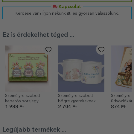
Kapcsolat
Kérdése van? Írjon nekünk itt, és gyorsan válaszolunk.
Ez is érdekelhet téged ...
Személyre szabott
Személyre szabott
Személyre s
kaparós sorsjegy
bögre gyerekeknek
üdvözlőkárt
húsvéti üzenettel – A
névvel - Boldog
szöveggel é
1 988 Ft
2 704 Ft
874 Ft
húsvéti nyuszi kihívásai
húsvétot!
Boldog húsv
Legújabb termékek ...