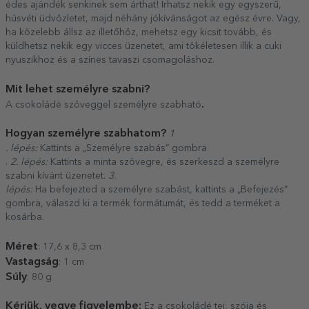
édes ajándék senkinek sem árthat! Írhatsz nekik egy egyszerű,
húsvéti üdvözletet, majd néhány jókívánságot az egész évre. Vagy,
ha közelebb állsz az illetőhöz, mehetsz egy kicsit tovább, és
küldhetsz nekik egy vicces üzenetet, ami tökéletesen illik a cuki
nyuszikhoz és a színes tavaszi csomagoláshoz.
Mit lehet személyre szabni?
.
A csokoládé szöveggel személyre szabható
Hogyan személyre szabhatom?
1
. lépés:
Kattints a „Személyre szabás” gombra
.
2. lépés:
Kattints a minta szövegre, és szerkeszd a személyre
szabni kívánt üzenetet.
3.
lépés:
Ha befejezted a személyre szabást, kattints a „Befejezés”
gombra, válaszd ki a termék formátumát, és tedd a terméket a
kosárba.
Méret
: 17,6 x 8,3 cm
Vastagság
: 1 cm
Súly
: 80 g
Kérjük, vegye figyelembe:
Ez a csokoládé tej, szója és