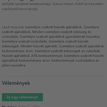
diófélék tartalmát tartalmazhatja. Száraz helyen, hőtől és közvetlen
napfénytől távol tárolja.
Lásd még más
Személyre szabott húsvéti ajándékok
,
Személyre
szabott ajándékok
,
Minden személyre szabott édesség és
csokoládé
,
Személyre szabott ajándékok gyerekeknek húsvétra
,
Személyre szabott csokoládé
,
Személyre szabott húsvéti
édességek
,
Minden húsvéti ajándék
,
Személyre szabott ajándékok
kedvezményes áron
,
Személyre szabott édességek és cukorkák
,
Húsvéti ajándékok 30% kedvezménnyel
,
Személyre szabott húsvéti
ajándékok kedvezményes áron
,
Kedvezmények csokoládéra és
plüss nyuszikra
.
Vélemények
Írj egy véleményt