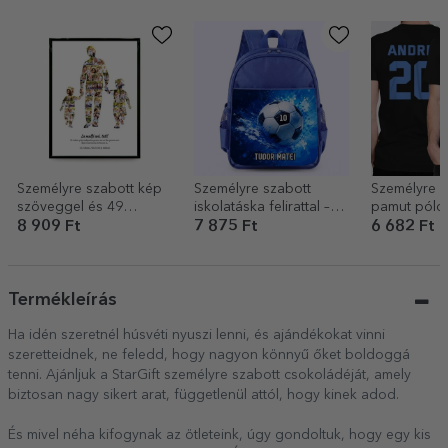
Személyre szabott kép
Személyre szabott
Személyre s
szöveggel és 49
iskolatáska felirattal –
pamut póló,
fotóval – Apa, 2 fiú
Labdarúgás
logóval, há
8 909 Ft
7 875 Ft
6 682 Ft
Termékleírás
Ha idén szeretnél húsvéti nyuszi lenni, és ajándékokat vinni
szeretteidnek, ne feledd, hogy nagyon könnyű őket boldoggá
tenni. Ajánljuk a StarGift személyre szabott csokoládéját, amely
biztosan nagy sikert arat, függetlenül attól, hogy kinek adod.
És mivel néha kifogynak az ötleteink, úgy gondoltuk, hogy egy kis