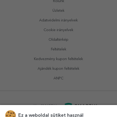
Rólunk
Üzletek
Adatvédelmi irányelvek
Cookie irányelvek
Oldaltérkép
Feltételek
Kedvezmény kupon feltételek
Ajándék kupon feltételek
ANPC
powered by
SMARTLY.ro
Ez a weboldal sütiket használ