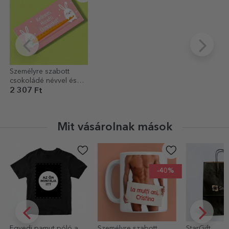
Személyre szabott
csokoládé névvel és
üzenettel - Nyuszik
2 307 Ft
Mit vásárolnak mások
-40%
Személyre szabott
StarGift
Személyre sz