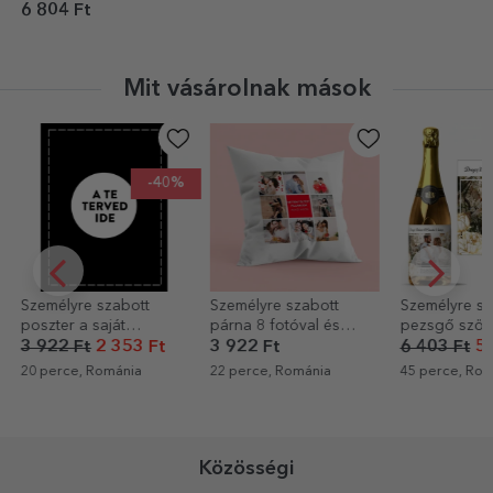
üzenettel
6 804 Ft
Mit vásárolnak mások
-40%
-
mélyre szabott
Személyre szabott
Személyre szabott
ter a saját
párna 8 fotóval és
pezsgő szöveggel 
ikáiddal
szöveggel
fotóval - Esküvői
22 Ft
2 353 Ft
3 922 Ft
6 403 Ft
5 122 F
üdvözlet
perce, Románia
22 perce, Románia
45 perce, Románia
Közösségi