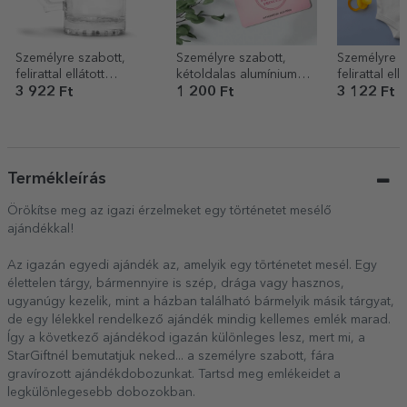
Személyre szabott,
Személyre szabott,
Személyre s
felirattal ellátott
kétoldalas alumínium
felirattal ellá
söröskorsó – Nyugdíjas
kártya fotóval és
gyermekbod
3 922 Ft
1 200 Ft
3 122 Ft
szöveggel – Passenger
baby
Princess
Termékleírás
Örökítse meg az igazi érzelmeket egy történetet mesélő
ajándékkal!
Az igazán egyedi ajándék az, amelyik egy történetet mesél. Egy
élettelen tárgy, bármennyire is szép, drága vagy hasznos,
ugyanúgy kezelik, mint a házban található bármelyik másik tárgyat,
de egy lélekkel rendelkező ajándék mindig kellemes emlék marad.
Így a következő ajándékod igazán különleges lesz, mert mi, a
StarGiftnél bemutatjuk neked... a személyre szabott, fára
gravírozott ajándékdobozunkat. Tartsd meg emlékeidet a
legkülönlegesebb dobozokban.