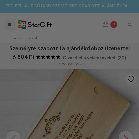
EZD FEL A LEGÚJABB SZEMÉLYRE SZABOTT AJÁNDÉKOKAT!
0
Fa ajándékdobozok
Személyre szabott fa ajándékdoboz üzenettel
6 804 Ft
Olvasd el a véleményeket (
23
)
Termékkód: 7299