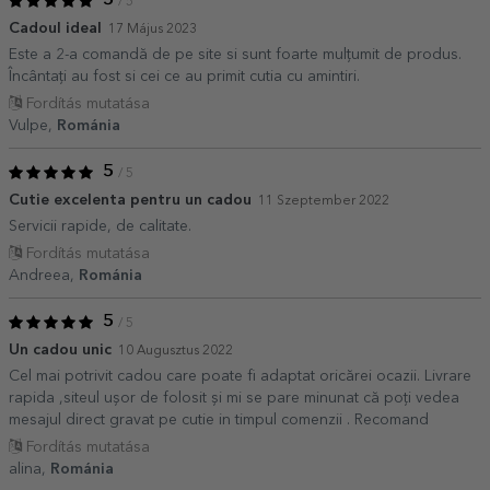
5
/ 5
Cadoul ideal
17 Május 2023
Este a 2-a comandă de pe site si sunt foarte mulțumit de produs.
Încântați au fost si cei ce au primit cutia cu amintiri.
Fordítás mutatása
Vulpe,
Románia
5
/ 5
Cutie excelenta pentru un cadou
11 Szeptember 2022
Servicii rapide, de calitate.
Fordítás mutatása
Andreea,
Románia
5
/ 5
Un cadou unic
10 Augusztus 2022
Cel mai potrivit cadou care poate fi adaptat oricărei ocazii. Livrare
rapida ,siteul ușor de folosit și mi se pare minunat că poți vedea
mesajul direct gravat pe cutie in timpul comenzii . Recomand
Fordítás mutatása
alina,
Románia