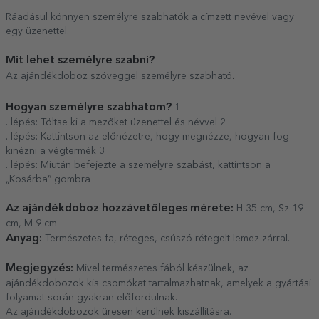
Ráadásul könnyen személyre szabhatók a címzett nevével vagy
egy üzenettel.
Mit lehet személyre szabni?
.
Az ajándékdoboz szöveggel személyre szabható
Hogyan személyre szabhatom?
1
. lépés: Töltse ki a mezőket üzenettel és névvel 2
. lépés: Kattintson az előnézetre, hogy megnézze, hogyan fog
kinézni a végtermék 3
. lépés: Miután befejezte a személyre szabást, kattintson a
„Kosárba” gombra
Az ajándékdoboz hozzávetőleges mérete:
H 35 cm, Sz 19
cm, M 9 cm
Anyag:
Természetes fa, réteges, csúszó rétegelt lemez zárral.
Megjegyzés:
Mivel természetes fából készülnek, az
ajándékdobozok kis csomókat tartalmazhatnak, amelyek a gyártási
folyamat során gyakran előfordulnak.
Az ajándékdobozok üresen kerülnek kiszállításra.