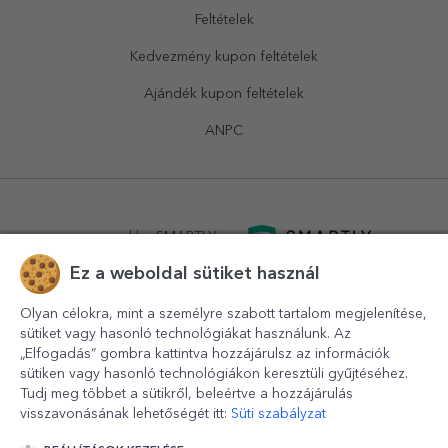
Feltételek
Kedvezmény kupon feltételek
Ajándék kupon feltételek
ANPC
powered by
SMARTLY.ro
Ez a weboldal sütiket használ
logistics by
APACARGO.com
Olyan célokra, mint a személyre szabott tartalom megjelenítése,
sütiket vagy hasonló technológiákat használunk. Az
„Elfogadás” gombra kattintva hozzájárulsz az információk
sütiken vagy hasonló technológiákon keresztüli gyűjtéséhez.
Tudj meg többet a sütikről, beleértve a hozzájárulás
visszavonásának lehetőségét itt:
Süti szabályzat