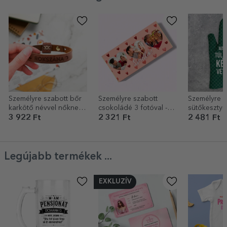
Személyre szabott bőr
Személyre szabott
Személyre s
karkötő névvel nőknek -
csokoládé 3 fotóval -
sütőkesztyű
Félhold
Szeretlek!
Túl forró
3 922 Ft
2 321 Ft
2 481 Ft
Legújabb termékek ...
EXKLUZÍV