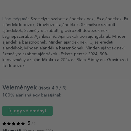
Lásd még más
Személyre szabott ajándékok neki
,
Fa ajándékok
,
Fa
ajándékdobozok
,
Gravírozott ajándékok
,
Személyre szabott
ajándékok
,
Személyre szabott, gravírozott dobozok neki
,
Legnépszerűbb
,
Ajánlásaink
,
Ajándékok borrajongóknak
,
Minden
ajándék a barátnődnek
,
Minden ajándék neki
,
Új és eredeti
ajándékok
,
Minden ajándék a barátnődnek
,
Minden ajándék neki
,
Személyre szabott ajándékok - Fekete péntek 2024
,
50%
kedvezmény az ajándékokra a 2024-es Black Friday-en
,
Gravírozott
fa dobozok
.
Vélemények
(Notă
4.9
/ 5
)
100%
ajánlaná egy barátjának
Írj egy véleményt
5
/ 5
Minunată