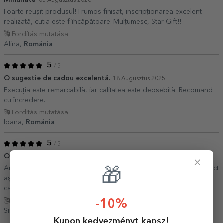
03 Augusztus 2026
Foarte reușit produsul! Frumos finisat, inscripționarea excelent
realizată, cutia este f încăpătoare. Mulțumesc, Star Gift!!
Fordítás mutatása
Alina,
Románia
5
/ 5
O sugestie de cadou excelentă.
18 Augusztus 2025
Execuția este remarcabilă, iar calitatea este deosebită. Recomand
cu încredere.
Fordítás mutatása
Ioana,
Románia
5
/ 5
O alegere foarte buna
10 Augusztus 2025
×
Am comandat această cutie cu mesaj personalizat care a ieșit exact
🎁
așa cum mi-am dorit. A fost alegerea potrivită pentru a întregi
cadoul pregătit cu mare drag. Mulțumesc, StarGift!
Fordítás mutatása
-10%
Simona,
Románia
Kupon kedvezményt kapsz!