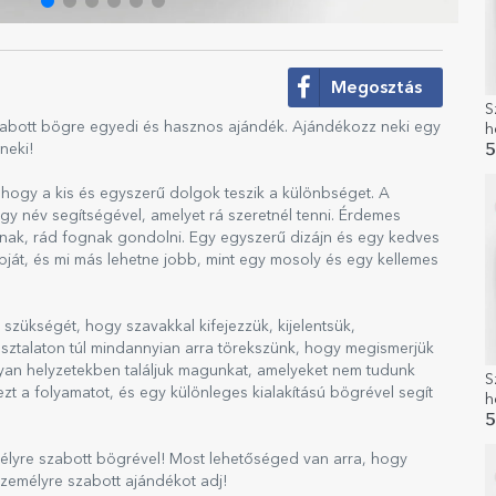
Megosztás
S
abott bögre egyedi és hasznos ajándék. Ajándékozz neki egy
h
s
neki!
5
s
hogy a kis és egyszerű dolgok teszik a különbséget. A
 név segítségével, amelyet rá szeretnél tenni. Érdemes
znak, rád fognak gondolni. Egy egyszerű dizájn és egy kedves
ját, és mi más lehetne jobb, mint egy mosoly és egy kellemes
szükségét, hogy szavakkal kifejezzük, kijelentsük,
ztalaton túl mindannyian arra törekszünk, hogy megismerjük
yan helyzetekben találjuk magunkat, amelyeket nem tudunk
S
ezt a folyamatot, és egy különleges kialakítású bögrével segít
h
é
5
mélyre szabott bögrével! Most lehetőséged van arra, hogy
zemélyre szabott ajándékot adj!