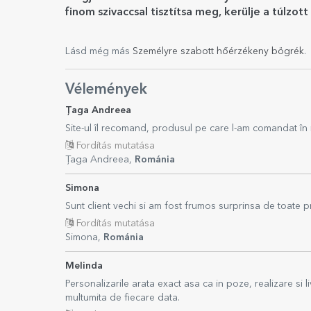
finom szivaccsal tisztítsa meg, kerülje a túlz
Lásd még más
Személyre szabott hőérzékeny bögrék
.
Vélemények
Țaga Andreea
Site-ul îl recomand, produsul pe care l-am comandat în 
Fordítás mutatása
Țaga Andreea,
Románia
Simona
Sunt client vechi si am fost frumos surprinsa de toate 
Fordítás mutatása
Simona,
Románia
Melinda
Personalizarile arata exact asa ca in poze, realizare si
multumita de fiecare data.