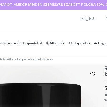
Ó NAPOT, AMIKOR MINDEN SZEMÉLYRE SZABOTT PÓLÓRA 30%-O
🇭🇺
HU
zemélyre szabott ajándékok
🗓️ Alkalmak
👧🏻 Gyerekek
💼 Cége
 hőérzékeny bögre szöveggel - Virágos
S
b
e
5
Í
Te