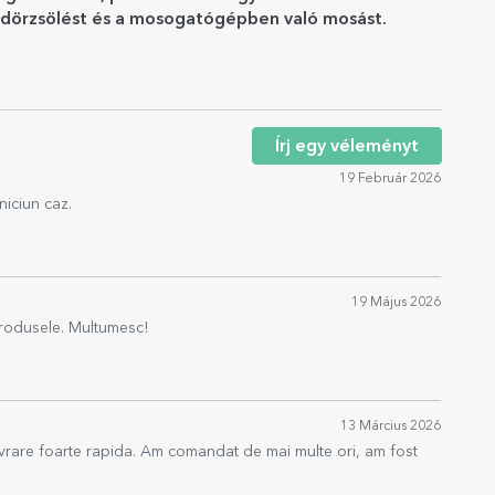
ott dörzsölést és a mosogatógépben való mosást.
Írj egy véleményt
19 Február 2026
niciun caz.
19 Május 2026
produsele. Multumesc!
13 Március 2026
 livrare foarte rapida. Am comandat de mai multe ori, am fost