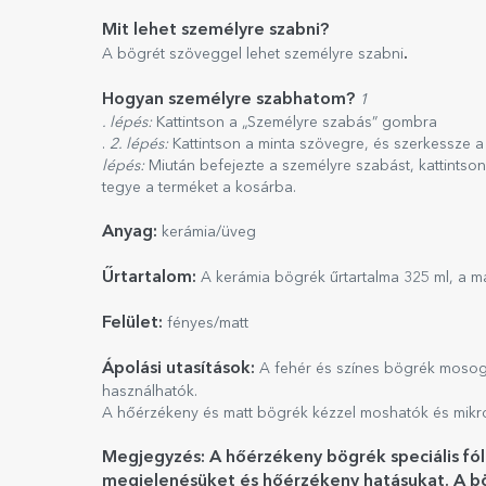
Mit lehet személyre szabni?
.
A bögrét szöveggel lehet személyre szabni
Hogyan személyre szabhatom?
1
. lépés:
Kattintson a „Személyre szabás” gombra
.
2. lépés:
Kattintson a minta szövegre, és szerkessze a
lépés:
Miután befejezte a személyre szabást, kattintson
tegye a terméket a kosárba.
Anyag:
kerámia/üveg
Űrtartalom:
A kerámia bögrék űrtartalma 325 ml, a m
Felület:
fényes/matt
Ápolási utasítások:
A fehér és színes bögrék mosog
használhatók.
A hőérzékeny és matt bögrék kézzel moshatók és mikr
Megjegyzés: A hőérzékeny bögrék speciális fó
megjelenésüket és hőérzékeny hatásukat. A bö