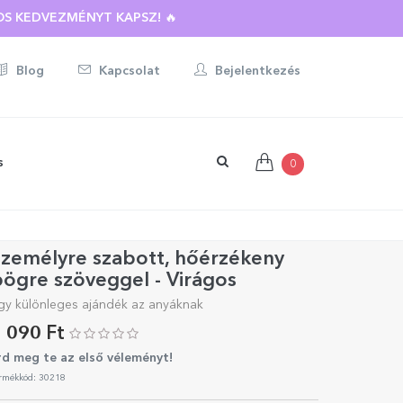
S KEDVEZMÉNYT KAPSZ! 🔥
Blog
Kapcsolat
Bejelentkezés
s
0
zemélyre szabott, hőérzékeny
ögre szöveggel - Virágos
gy különleges ajándék az anyáknak
 090 Ft
rd meg te az első véleményt!
rmékkód: 30218