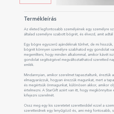
Termékleírás
Az életed legfontosabb személyének egy személyre sz
általad személyre szabott bögrét, és élvezd, amit adtál 
Egy bögre egyszerű ajándéknak tűnhet, de mi hisszük, 
bögrét könnyen személyre szabhatod egy gondolat vagy
megemlíteni, hogy minden alkalommal, amikor kávét is
gondolat segítségével megváltoztathatod szeretted nap
emlék.
Mindannyian, amikor szerelmet tapasztaltunk, éreztük a 
elmagyarázzuk, hogyan érezzük magunkat, mert a tapas
és megértsük önmagunkat, különösen akkor, amikor ol
értelmezni. A StarGift azért van itt, hogy megkönnyítse 
kifejezni szerelmét.
Ossz meg egy kis szeretetet szeretteiddel ezzel a sze
szeretteidnek egy lenyűgöző és, ami még fontosabb, s