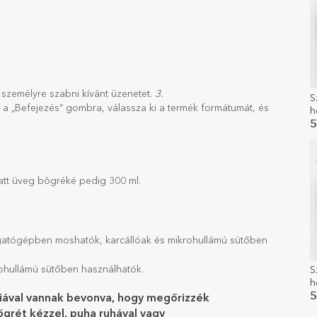
 személyre szabni kívánt üzenetet.
3.
S
 a „Befejezés” gombra, válassza ki a termék formátumát, és
h
s
5
s
att üveg bögréké pedig 300 ml.
atógépben moshatók, karcállóak és mikrohullámú sütőben
ohullámú sütőben használhatók.
S
h
s
5
liával vannak bevonva, hogy megőrizzék
M
grét kézzel, puha ruhával vagy