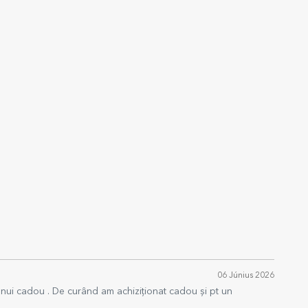
06 Június 2026
 unui cadou . De curând am achiziționat cadou și pt un