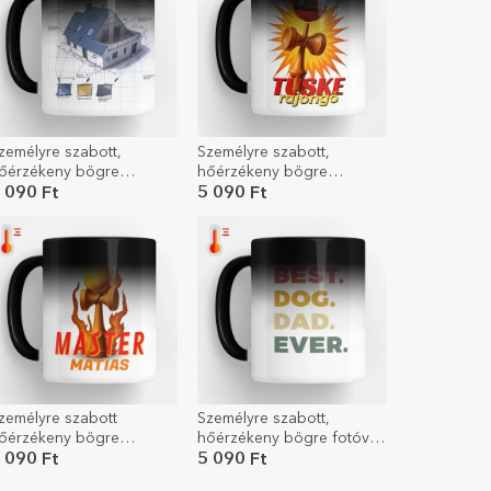
zemélyre szabott,
Személyre szabott,
őérzékeny bögre
hőérzékeny bögre
zöveggel építészek
szöveggel - Spike rajongó
 090 Ft
5 090 Ft
zámára
zemélyre szabott
Személyre szabott,
őérzékeny bögre
hőérzékeny bögre fotóval
zöveggel - Kendama
és szöveggel - Best
 090 Ft
5 090 Ft
aster