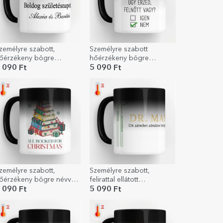
zemélyre szabott,
Személyre szabott
őérzékeny bögre
hőérzékeny bögre
zöveggel – Üzenet
üzenettel - Születésnap
 090 Ft
5 090 Ft
zeretteidnek
zemélyre szabott,
Személyre szabott,
őérzékeny bögre névvel
felirattal ellátott
s üzenettel – Karácsony
hőérzékeny pohár –
 090 Ft
5 090 Ft
Golden Dentist