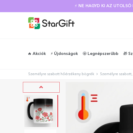
⚡ NE HAGYD KI AZ UTOLS
🔥 Akciók
⚡️ Újdonságok
🤩 Legnépszerűbb
🎁 S
Személyre szabott hőérzékeny bögrék
Személyre szabott,