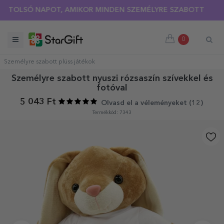
LSÓ NAPOT, AMIKOR MINDEN SZEMÉLYRE SZABOTT PÓLÓRA 30%
0
Személyre szabott plüss játékok
Személyre szabott nyuszi rózsaszín szívekkel és
fotóval
5 043 Ft
Olvasd el a véleményeket (
12
)
Termékkód: 7343