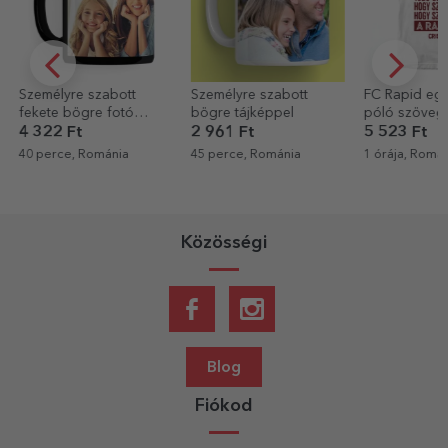
Személyre szabott
FC Rapid egyedi pamut
Személyre sz
bögre tájképpel
póló szöveggel – 1923
bögre fotóva
ok, hogy szeressük a
szöveggel – s
2 961 Ft
5 523 Ft
3 201 Ft
Rapidot
füllel
45 perce, Románia
1 órája, Románia
1 órája, Romá
Közösségi
Blog
Fiókod