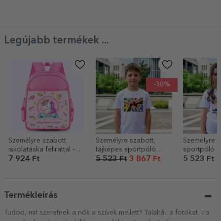
Legújabb termékek ...
-30%
Személyre szabott
Személyre szabott,
Személyre s
iskolatáska felirattal –
tájképes sportpóló
sportpóló g
Unicorn
gyerekeknek
fotóval és 
7 924 Ft
5 523 Ft
3 867 Ft
5 523 Ft
Termékleírás
Tudod, mit szeretnek a nők a szívek mellett? Találtál: a fotókat. Ha