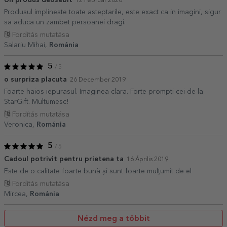
12 Február 2020
Produsul implineste toate asteptarile, este exact ca in imagini, sigur
sa aduca un zambet persoanei dragi.
Fordítás mutatása
Salariu Mihai,
Románia
5
/ 5
o surpriza placuta
26 December 2019
Foarte haios iepurasul. Imaginea clara. Forte prompti cei de la
StarGift. Multumesc!
Fordítás mutatása
Veronica,
Románia
5
/ 5
Cadoul potrivit pentru prietena ta
16 Április 2019
Este de o calitate foarte bună și sunt foarte mulțumit de el
Fordítás mutatása
Mircea,
Románia
Nézd meg a többit