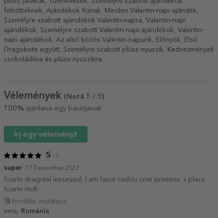
plüss játékok
,
Tizenévesek
,
Személyre szabott ajándékok
felnőtteknek
,
Ajándékok fiúnak
,
Minden Valentin-napi ajándék
,
Személyre szabott ajándékok Valentin-napra
,
Valentin-napi
ajándékok
,
Személyre szabott Valentin-napi ajándékok
,
Valentin-
napi ajándékok
,
Az első közös Valentin-napunk
,
Előnyök
,
Első
Dragobete együtt
,
Személyre szabott plüss nyuszik
,
Kedvezmények
csokoládéra és plüss nyuszikra
.
Vélemények
(Notă
5
/ 5
)
100%
ajánlaná egy barátjának
Írj egy véleményt
5
/ 5
super
17 December 2023
foarte dragutel iepurasul. l am facut cadou unei prietene. ii place
foarte mult
Fordítás mutatása
ema,
Románia