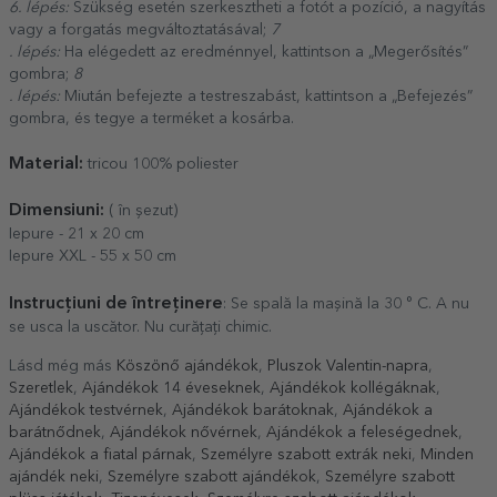
6. lépés:
Szükség esetén szerkesztheti a fotót a pozíció, a nagyítás
vagy a forgatás megváltoztatásával;
7
. lépés:
Ha elégedett az eredménnyel, kattintson a „Megerősítés”
gombra;
8
. lépés:
Miután befejezte a testreszabást, kattintson a „Befejezés”
gombra, és tegye a terméket a kosárba.
Material:
tricou 100% poliester
Dimensiuni:
( în șezut)
Iepure - 21 x 20 cm
Iepure XXL - 55 x 50 cm
Instrucțiuni de întreținere
: Se spală la mașină la 30 ° C. A nu
se usca la uscător. Nu curățați chimic.
Lásd még más
Köszönő ajándékok
,
Pluszok Valentin-napra
,
Szeretlek
,
Ajándékok 14 éveseknek
,
Ajándékok kollégáknak
,
Ajándékok testvérnek
,
Ajándékok barátoknak
,
Ajándékok a
barátnődnek
,
Ajándékok nővérnek
,
Ajándékok a feleségednek
,
Ajándékok a fiatal párnak
,
Személyre szabott extrák neki
,
Minden
ajándék neki
,
Személyre szabott ajándékok
,
Személyre szabott