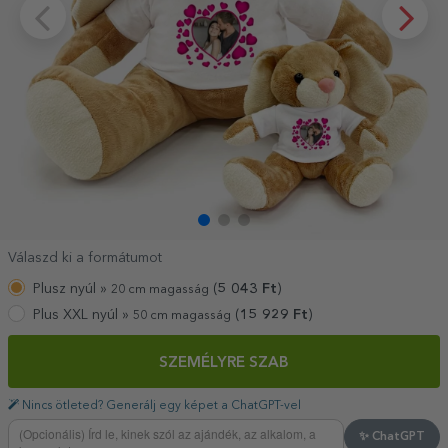
Válaszd ki a formátumot
Plusz nyúl »
(
5 043
Ft
)
20 cm magasság
Plus XXL nyúl »
(
15 929
Ft
)
50 cm magasság
SZEMÉLYRE SZAB
Nincs ötleted? Generálj egy képet a ChatGPT-vel
✨ ChatGPT