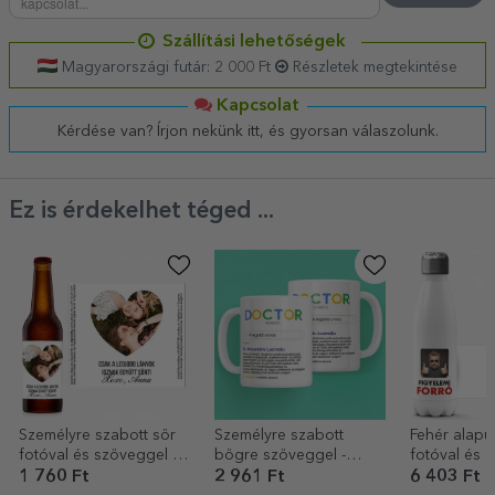
Szállítási lehetőségek
Magyarországi futár: 2 000 Ft
Részletek megtekintése
Kapcsolat
Kérdése van? Írjon nekünk itt, és gyorsan válaszolunk.
Ez is érdekelhet téged ...
Személyre szabott sör
Személyre szabott
Fehér alapú
fotóval és szöveggel -
bögre szöveggel -
fotóval és 
Love
Keresés
személyre s
1 760 Ft
2 961 Ft
6 403 Ft