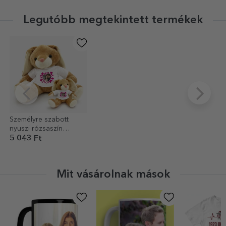
Legutóbb megtekintett termékek
Személyre szabott
nyuszi rózsaszín
szívekkel és fotóval
5 043 Ft
Mit vásárolnak mások