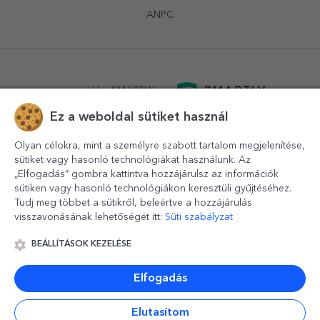
ANPC
powered by
SMARTLY.ro
Ez a weboldal sütiket használ
logistics by
APACARGO.com
Olyan célokra, mint a személyre szabott tartalom megjelenítése,
sütiket vagy hasonló technológiákat használunk. Az
„Elfogadás” gombra kattintva hozzájárulsz az információk
sütiken vagy hasonló technológiákon keresztüli gyűjtéséhez.
Tudj meg többet a sütikről, beleértve a hozzájárulás
visszavonásának lehetőségét itt:
Süti szabályzat
BEÁLLÍTÁSOK KEZELÉSE
© 2016-2026
StarGift
Romania,
București
, strada
Copilului
nr. 6-12, parter
,
Sector 1
, cod postal
012178
,
email:
contact@stargift.hu
Elfogadás
www.stargift.hu
STARGIFT SRL
, cod fiscal
40077992
Elutasítom