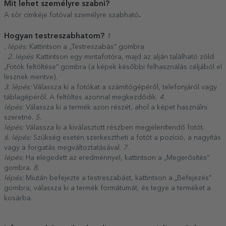
Mit lehet személyre szabni?
.
A sör címkéje fotóval személyre szabható
Hogyan testreszabhatom?
1
. lépés:
Kattintson a „Testreszabás” gombra
.
2. lépés
: Kattintson egy mintafotóra, majd az alján található zöld
„Fotók feltöltése” gombra (a képek későbbi felhasználás céljából el
lesznek mentve).
3. lépés:
Válassza ki a fotókat a számítógépéről, telefonjáról vagy
táblagépéről. A feltöltés azonnal megkezdődik.
4.
lépés:
Válassza ki a termék azon részét, ahol a képet használni
szeretné.
5.
lépés:
Válassza ki a kiválasztott részben megjelenítendő fotót.
6. lépés:
Szükség esetén szerkesztheti a fotót a pozíció, a nagyítás
vagy a forgatás megváltoztatásával.
7.
lépés:
Ha elégedett az eredménnyel, kattintson a „Megerősítés”
gombra.
8.
lépés:
Miután befejezte a testreszabást, kattintson a „Befejezés”
gombra, válassza ki a termék formátumát, és tegye a terméket a
kosárba.