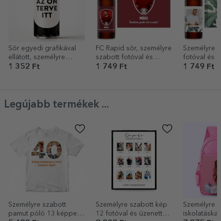
Sör egyedi grafikával
FC Rapid sör, személyre
Személyre s
ellátott, személyre
szabott fotóval és
fotóval és 
szabott dobozban
szöveggel
Folliage
1 352 Ft
1 749 Ft
1 749 Ft
Legújabb termékek ...
Személyre szabott
Személyre szabott kép
Személyre s
pamut póló 13 képpel
12 fotóval és üzenettel
iskolatáska 