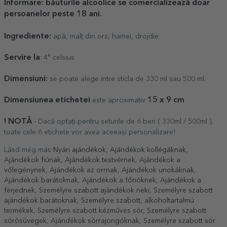
Informare: băuturile alcoolice se comercializează doar
persoanelor peste 18 ani.
Ingrediente:
apă, malț din orz, hamei, drojdie
Servire la
: 4° celsius
Dimensiuni:
se poate alege intre sticla de 330 ml sau 500 ml.
Dimensiunea etichetei
1
5
x 9 cm
este aproximativ
! NOTĂ
- Dacă optați pentru seturile de 6 beri ( 330ml / 500ml ),
toate cele 6 etichete vor avea aceeași personalizare!
Lásd még más
Nyári ajándékok
,
Ajándékok kollégáknak
,
Ajándékok fiúnak
,
Ajándékok testvérnek
,
Ajándékok a
vőlegénynek
,
Ajándékok az orrnak
,
Ajándékok unokáknak
,
Ajándékok barátoknak
,
Ajándékok a főnöknek
,
Ajándékok a
férjednek
,
Személyre szabott ajándékok neki
,
Személyre szabott
ajándékok barátoknak
,
Személyre szabott, alkoholtartalmú
termékek
,
Személyre szabott kézműves sör
,
Személyre szabott
sörösüvegek
,
Ajándékok sörrajongóknak
,
Személyre szabott sör