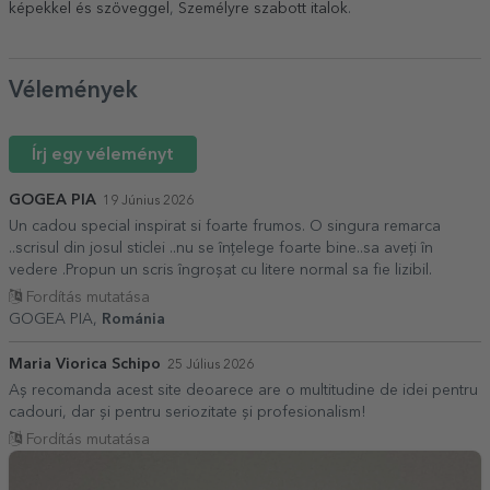
képekkel és szöveggel
,
Személyre szabott italok
.
Vélemények
Írj egy véleményt
GOGEA PIA
19 Június 2026
Un cadou special inspirat si foarte frumos. O singura remarca
..scrisul din josul sticlei ..nu se înțelege foarte bine..sa aveți în
vedere .Propun un scris îngroșat cu litere normal sa fie lizibil.
Fordítás mutatása
GOGEA PIA,
Románia
Maria Viorica Schipo
25 Július 2026
Aș recomanda acest site deoarece are o multitudine de idei pentru
cadouri, dar și pentru seriozitate și profesionalism!
Fordítás mutatása