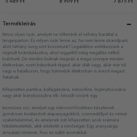
és üzenettel – 40 éves
– Our memories
5 489 Ft
8 909 Ft
7 875 Ft
Termékleírás
Nincs olyan nyár, amelyet ne töltenénk el néhány baráttal a
tengerparton. És milyen nyár lenne az, ha nem lenne strandparti,
ahol néhány üveg sört koccintunk? Legalábbis emlékezzünk a
régmúlt kirándulásokra, ahol reggeltől estig megállás nélkül
buliztunk. De minden bulinak megvan a maga szerepe minden
életkorban, ezért bátorítunk téged, akár diák vagy, akár már túl
vagy a fiatalkoron, hogy bármelyik életkorban is érezd magad
fiatalnak.
Kifejezetten partikra, ballagásokra, esküvőkre, legénybúcsúkra
vagy akár leánybúcsúkra stb. készült sörünk egy
kézműves sör, amelyet egy mikrosörfőzdében készítenek
gondosan kiválasztott alapanyagokból, szenvedéllyel és német
szakértelemmel, és amelynek ízét kifejezetten azok számára
tökéletesítették, akik értékelik a minőséget. Egy aranysárga
árnyalatú történet, friss és üdítő aromákkal.