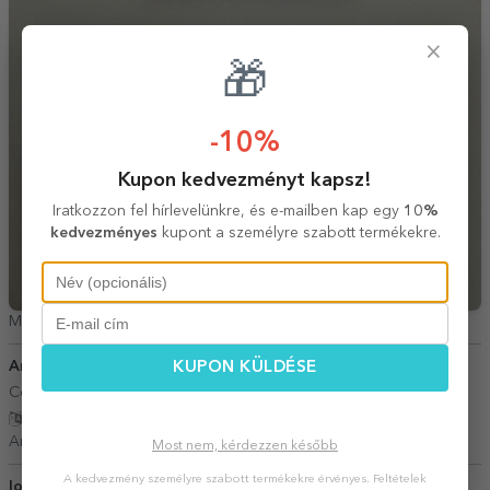
×
🎁
-10%
Kupon kedvezményt kapsz!
Iratkozzon fel hírlevelünkre, és e-mailben kap egy
10%
kedvezményes
kupont a személyre szabott termékekre.
Maria Viorica Schipo,
Románia
Ana Bolocan
KUPON KÜLDÉSE
15 Március 2026
Colaborare foarte buna. Expediere rapida
Fordítás mutatása
Ana Bolocan,
Románia
Most nem, kérdezzen később
A kedvezmény személyre szabott termékekre érvényes.
Feltételek
Ioana
06 Június 2026