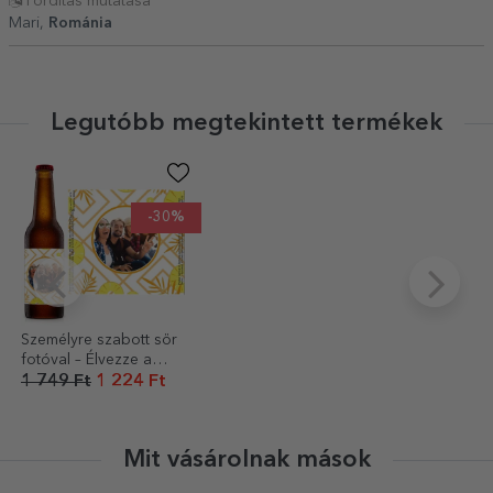
Fordítás mutatása
Mari,
Románia
Legutóbb megtekintett termékek
-30%
Személyre szabott sör
fotóval – Élvezze a
nyarat!
1 749 Ft
1 224 Ft
Mit vásárolnak mások