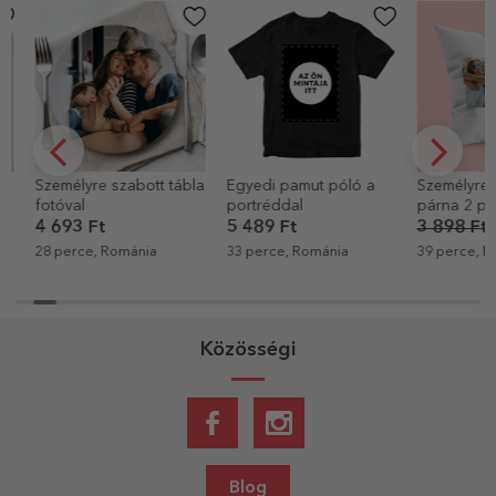
Személyre szabott tábla
Egyedi pamut póló a
Személyre sz
fotóval
portréddal
párna 2 port
és szövegge
4 693 Ft
5 489 Ft
3 898 Ft
2 
28 perce, Románia
33 perce, Románia
39 perce, Rom
Közösségi
Blog