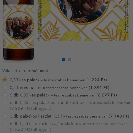
Válaszd ki a formátumot
0,33 l-es palack »
(
1 224
Ft
)
testreszabás benne van
0,5 literes palack »
(
1 391
Ft
)
testreszabás benne van
6 db 0,33 l-es palack »
(
6 627
Ft
)
testreszabás benne van
6 db 0,33 l-es palack és ajándékdoboz »
testreszabás benne van
(
7 239
Ft
) (elfogyott)
6 db palackos készlet, 0,5 l »
(
7 740
Ft
)
testreszabás benne van
6 db 0,5 l-es palack és ajándékdoboz »
testreszabás benne van
(
8 352
Ft
) (elfogyott)