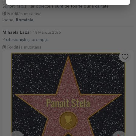
Sunteți rapizi, iar obiectele sunt de foarte bună calitate.
Fordítás mutatása
Ioana,
Románia
Mihaela Lazăr
18 Március 2026
Profesioniști și prompți.
Fordítás mutatása