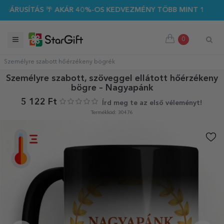
USÍTÁS 🌴 AKÁR 40%-OS KEDVEZMÉNY TÖBB MINT 100 SZEMÉLY
0
Személyre szabott hőérzékeny bögrék
Személyre szabott, szöveggel ellátott hőérzékeny
bögre – Nagyapánk
5 122 Ft
Írd meg te az első véleményt!
Termékkód: 30476