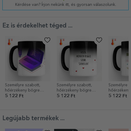
Kérdése van? Írjon nekünk itt, és gyorsan válaszolunk.
Ez is érdekelhet téged ...
Személyre szabott,
Személyre szabott,
Személyre s
hőérzékeny bögre
hőérzékeny bögre
hőérzékeny
szöveggel -
üzenettel - Szerelem
üzenettel - 
5 122 Ft
5 122 Ft
5 122 Ft
Programozás
Legújabb termékek ...