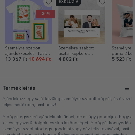
EXKLUZÍV
-20%
Személyre szabott
Személyre szabott
Személyre s
ajándékkészlet – Pasta
asztali képkeret
párna 2 kép
Club
szöveggel és 2 fotóval
szöveggel –
13 367 Ft
10 694 Ft
4 802 Ft
5 523 Ft
– Akkor és most
most
Termékleírás
Ajándékozz egy saját kezűleg személyre szabott bögrét, és élvezd
teljes mértékben, amit adsz!
A bögre egyszerű ajándéknak tűnhet, de mi úgy gondoljuk, hogy a
kis és egyszerű dolgok teszik a különbséget. A bögrét könnyedén
személyre szabhatod egy gondolat vagy név feliratozásával, amit
szeretnél, hogy rajta legyen. Érdemes megemlíteni, hogy minden