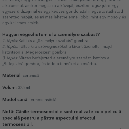
alkalommal, amikor megissza a kávéját, eszébe fogsz jutni. Egy
egyszerű dizájnnal és egy kedves gondolattal megváltoztathatod
szeretted napját, és mi más lehetne ennél jobb, mint egy mosoly és
egy kellemes emlék.
Hogyan végezhetem el a személyre szabást?
1. lépés:
Kattints a „Személyre szabás” gombra.
2. lépés:
Töltse ki a szövegmezőket a kívánt üzenettel, majd
kattintson a „Megerősítés” gombra.
3. lépés:
Miután befejezted a személyre szabást, kattints a
„Befejezés” gombra, és tedd a terméket a kosárba.
Material:
ceramică
Volum:
325 ml
Model cană:
termosensibilă
Notă: Cănile termosensibile sunt realizate cu o peliculă
specială pentru a păstra aspectul și efectul
termosensibil.