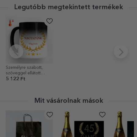
Legutóbb megtekintett termékek
Személyre szabott,
szöveggel ellátott
hőérzékeny bögre –
5 122 Ft
Nagyapánk
Mit vásárolnak mások