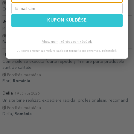
Fordítás mutatása
Osian Florin,
Románia
KUPON KÜLDÉSE
Bobis Andrada
24 Március 2026
Prompti, de incredere CALITATE pret bun
Fordítás mutatása
Most nem, kérdezzen később
Bobis Andrada,
Románia
A kedvezmény személyre szabott termékekre érvényes.
Feltételek
Flori
12 Február 2026
Comenzile se executa foarte repede și în mare parte produsele
sunt de calitate.
Fordítás mutatása
Flori,
Románia
Delia
19 Június 2026
Un site bine realizat, expediere rapida, profesionalism, recomand
Fordítás mutatása
Delia,
Románia