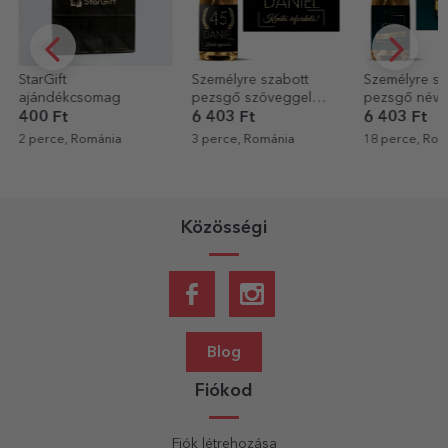
StarGift
Személyre szabott
Személyre sz
ajándékcsomag
pezsgő szöveggel
pezsgő névve
születésnapokra -
400 Ft
6 403 Ft
6 403 Ft
Arany
2 perce, Románia
3 perce, Románia
18 perce, Rom
Közösségi
Blog
Fiókod
Fiók létrehozása