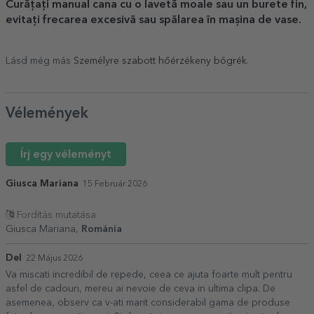
Curățați manual cana cu o lavetă moale sau un burete fin,
evitați frecarea excesivă sau spălarea în mașina de vase.
Lásd még más
Személyre szabott hőérzékeny bögrék
.
Vélemények
Írj egy véleményt
Giusca Mariana
15 Február 2026
Fordítás mutatása
Giusca Mariana,
Románia
Del
22 Május 2026
Va miscati incredibil de repede, ceea ce ajuta foarte mult pentru
asfel de cadouri, mereu ai nevoie de ceva in ultima clipa. De
asemenea, observ ca v-ati marit considerabil gama de produse