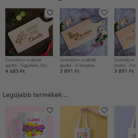
Személyre szabott
Személyre szabott
Személyre s
aprító - Figyelem, főzés
aprító - A konyha
motor - For
folyamatban...
királya
Always
4 685 Ft
3 891 Ft
3 891 Ft
Legújabb termékek ...