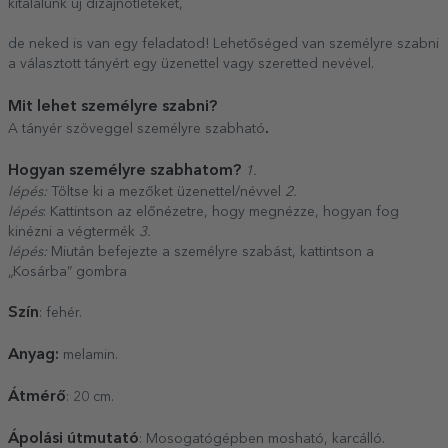
kitalálunk új dizájnötleteket,
de neked is van egy feladatod! Lehetőséged van személyre szabni
a választott tányért egy üzenettel vagy szeretted nevével.
Mit lehet személyre szabni?
.
A tányér szöveggel személyre szabható
Hogyan személyre szabhatom?
1.
lépés:
Töltse ki a mezőket üzenettel/névvel
2.
lépés
: Kattintson az előnézetre, hogy megnézze, hogyan fog
kinézni a végtermék
3.
lépés:
Miután befejezte a személyre szabást, kattintson a
„Kosárba” gombra
Szín
: fehér.
Anyag:
melamin.
Átmérő
: 20 cm.
Ápolási útmutató
: Mosogatógépben mosható, karcálló.