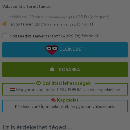
Válaszd ki a formátumot
sekély tál, 20 cm »
(
4 685
Ft) (elfogyott)
melamin anyag
lapos tányér, 20 cm »
(
5 161
Ft)
melamin anyag
Részletek
Hozzáadsz tányértartót? (+396 Ft)
ELŐNÉZET
KOSÁRBA
Szállítási lehetőségek
Magyarországi futár: 1 984 Ft
Részletek megtekintése
Kapcsolat
Kérdése van? Írjon nekünk itt, és gyorsan válaszolunk.
Ez is érdekelhet téged ...