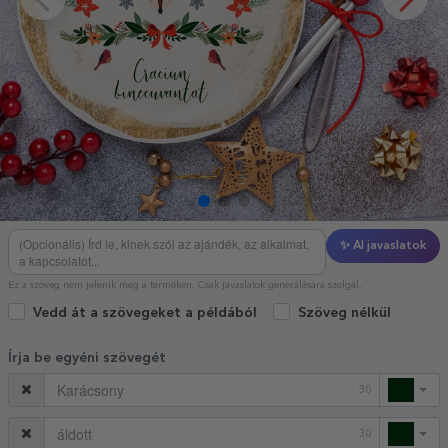
✨ AI javaslatok
Ez a szöveg nem jelenik meg a terméken. Csak javaslatok generálására szolgál.
Vedd át a szövegeket a példából
Szöveg nélkül
Írja be egyéni szövegét
30
30