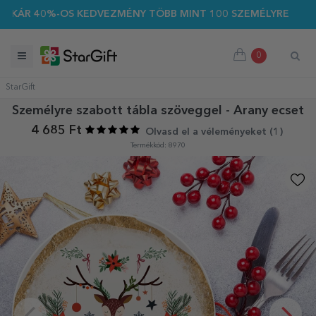
ÁR 40%-OS KEDVEZMÉNY TÖBB MINT 100 SZEMÉLYRE SZABOTT A
0
StarGift
Személyre szabott tábla szöveggel - Arany ecset
4 685 Ft
Olvasd el a véleményeket (
1
)
Termékkód: 8970