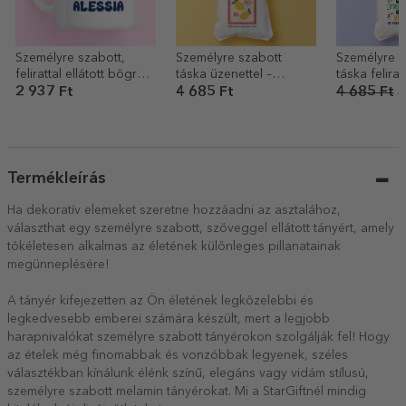
Személyre szabott,
Személyre szabott
Személyre s
felirattal ellátott bögre –
táska üzenettel –
táska feliratt
Kpop
Summer
good vibes
2 937 Ft
4 685 Ft
4 685 Ft
3
Termékleírás
Ha dekoratív elemeket szeretne hozzáadni az asztalához,
választhat egy személyre szabott, szöveggel ellátott tányért, amely
tökéletesen alkalmas az életének különleges pillanatainak
megünneplésére!
A tányér kifejezetten az Ön életének legközelebbi és
legkedvesebb emberei számára készült, mert a legjobb
harapnivalókat személyre szabott tányérokon szolgálják fel! Hogy
az ételek még finomabbak és vonzóbbak legyenek, széles
választékban kínálunk élénk színű, elegáns vagy vidám stílusú,
személyre szabott melamin tányérokat. Mi a StarGiftnél mindig