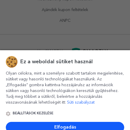
Ajándék kupon feltételek
ANPC
powered by
SMARTLY.ro
Ez a weboldal sütiket használ
logistics by
APACARGO.com
Olyan célokra, mint a személyre szabott tartalom megjelenítése,
sütiket vagy hasonló technológiákat használunk. Az
„Elfogadás” gombra kattintva hozzájárulsz az információk
sütiken vagy hasonló technológiákon keresztüli gyűjtéséhez.
Tudj meg többet a sütikről, beleértve a hozzájárulás
visszavonásának lehetőségét itt:
Süti szabályzat
BEÁLLÍTÁSOK KEZELÉSE
© 2016-2026
StarGift
Romania,
București
, strada
Copilului
nr. 6-12, parter
,
Sector 1
, cod postal
012178
,
email:
contact@stargift.hu
Elfogadás