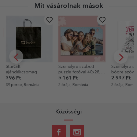
Mit vásárolnak mások
Személyre szabott
Személyre szabott
Egyedi pamu
puzzle fotóval 40x28,5
bögre szöveggel -
négyzet alak
cm
Legjobb barátok
5 161 Ft
2 937 Ft
5 479 Ft
3 
2 órája, Románia
2 órája, Románia
3 órája, Romá
Közösségi