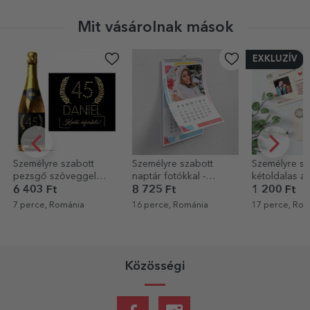
Mit vásárolnak mások
EXKLUZÍV
Személyre szabott
Személyre szabott
Személyre sz
pezsgő szöveggel
naptár fotókkal -
kétoldalas a
születésnapokra -
Többszínű
kártya szöve
6 403 Ft
8 725 Ft
1 200 Ft
Arany
fotóval - Lev
7 perce, Románia
16 perce, Románia
17 perce, Rom
Közösségi