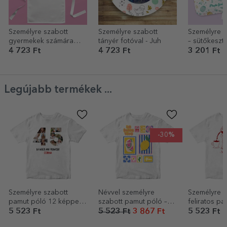
Személyre szabott
Személyre szabott
Személyre s
gyermekek számára
tányér fotóval - Juh
– sütőkeszt
készült válogatás
edényfogó 
4 723 Ft
4 723 Ft
3 201 Ft
szöveggel - Nyuszi
Pasta
Legújabb termékek ...
-30%
Személyre szabott
Névvel személyre
Személyre s
pamut póló 12 képpel
szabott pamut póló –
feliratos pa
és üzenettel – 45 éves
Summer
Coffee
5 523 Ft
5 523 Ft
3 867 Ft
5 523 Ft