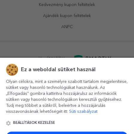
Kedvezmény kupon feltételek
Ajándék kupon feltételek
ANPC
powered by
SMARTLY.ro
Ez a weboldal sütiket használ
logistics by
APACARGO.com
Olyan célokra, mint a személyre szabott tartalom megjelenítése,
sütiket vagy hasonló technológiákat használunk. Az
„Elfogadás” gombra kattintva hozzájárulsz az információk
sütiken vagy hasonló technológiákon keresztüli gyűjtéséhez.
Tudj meg többet a sütikről, beleértve a hozzájárulás
visszavonásának lehetőségét itt:
Süti szabályzat
BEÁLLÍTÁSOK KEZELÉSE
© 2016-2026
StarGift
Romania,
București
, strada
Copilului
nr. 6-12, parter
,
Sector 1
, cod postal
012178
,
email: