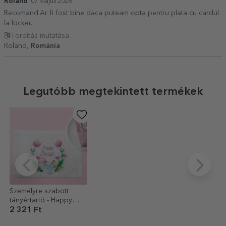
Roland
07 Május 2026
Recomand.Ar fi fost bine daca puteam opta pentru plata cu cardul
la locker.
Fordítás mutatása
Roland,
Románia
Legutóbb megtekintett termékek
Személyre szabott
tányértartó - Happy
Pasta
2 321 Ft