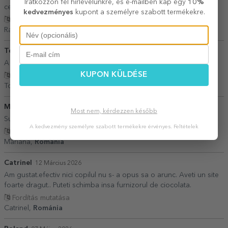
Iratkozzon fel hírlevelünkre, és e-mailben kap egy
10%
cerintelor!
kedvezményes
kupont a személyre szabott termékekre.
Fordítás mutatása
Radu,
Románia
Toma Mihaela
11 Július 2026
A fost o surpriza frumoasă
KUPON KÜLDÉSE
Fordítás mutatása
Toma Mihaela,
Románia
Mariana
26 Május 2026
Most nem, kérdezzen később
Super calitate
A kedvezmény személyre szabott termékekre érvényes.
Feltételek
Fordítás mutatása
Mariana,
Románia
Catrinel
12 Március 2026
Am gustat.efectiv nici copilul nu s- a opus sa o arunc. Aveti un site
foarte dragut.. Puteti schimba insa furnizorul de ciocolata.
Fordítás mutatása
Catrinel,
Románia