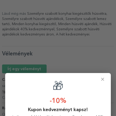
Lásd még más
Személyre szabott konyhai kiegészítők húsvétra
,
Személyre szabott húsvéti ajándékok
,
Személyre szabott lemez
tartó
,
Minden konyhai kiegészítő
,
Minden húsvéti ajándék
,
Húsvéti
ajándékok 40% kedvezménnyel
,
Személyre szabott húsvéti
ajándékok kedvezményes áron
,
A hét kedvezményei
.
Vélemények
Írj egy véleményt
×
Caloian Adam Venera
13 Május 2026
🎁
seriozitate si promptitudine. servicii de calitate
Fordítás mutatása
Caloian Adam Venera,
Románia
-10%
Radu
22 Június 2026
Kupon kedvezményt kapsz!
O echipa extraordinara. Foarte prompti in rezolvarea tuturor