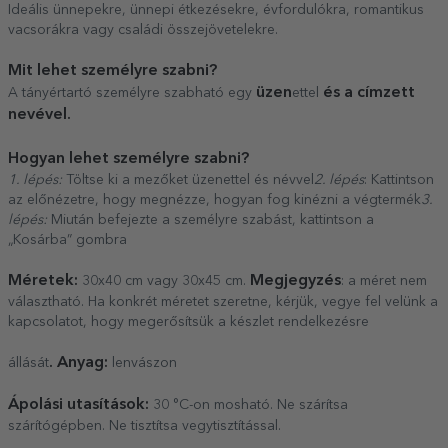
Ideális ünnepekre, ünnepi étkezésekre, évfordulókra, romantikus
vacsorákra vagy családi összejövetelekre.
Mit lehet személyre szabni?
üzen
és a címzett
A tányértartó személyre szabható egy
ettel
nevével.
Hogyan lehet személyre szabni?
1. lépés:
Töltse ki a mezőket üzenettel és névvel
2. lépés
: Kattintson
az előnézetre, hogy megnézze, hogyan fog kinézni a végtermék
3.
lépés:
Miután befejezte a személyre szabást, kattintson a
„Kosárba” gombra
Méretek:
Megjegyzés
30x40 cm vagy 30x45 cm.
: a méret nem
választható. Ha konkrét méretet szeretne, kérjük, vegye fel velünk a
kapcsolatot, hogy megerősítsük a készlet rendelkezésre
. Anyag:
állását
lenvászon
Ápolási utasítások:
30 °C-on mosható. Ne szárítsa
szárítógépben. Ne tisztítsa vegytisztítással.