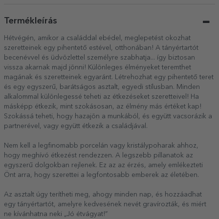
Termékleírás
Hétvégén, amikor a családdal ebédel, meglepetést okozhat
szeretteinek egy pihentető estével, otthonában! A tányértartót
becenévvel és üdvözlettel személyre szabhatja... így biztosan
vissza akarnak majd jönni! Különleges élményeket teremthet
magának és szeretteinek egyaránt. Létrehozhat egy pihentető teret
és egy egyszerű, barátságos asztalt, egyedi stílusban. Minden
alkalommal különlegessé teheti az étkezéseket szeretteivel! Ha
másképp étkezik, mint szokásosan, az élmény más értéket kap!
Szokássá teheti, hogy hazajön a munkából, és együtt vacsorázik a
partnerével, vagy együtt étkezik a családjával.
Nem kell a legfinomabb porcelán vagy kristálypoharak ahhoz,
hogy meghívó étkezést rendezzen. A legszebb pillanatok az
egyszerű dolgokban rejlenek. Ez az az érzés, amely emlékezteti
Önt arra, hogy szerettei a legfontosabb emberek az életében.
Az asztalt úgy terítheti meg, ahogy minden nap, és hozzáadhat
egy tányértartót, amelyre kedvesének nevét gravírozták, és miért
ne kívánhatna neki „Jó étvágyat!”