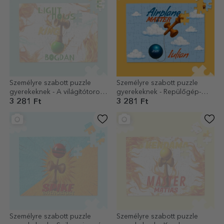
Személyre szabott puzzle
Személyre szabott puzzle
gyerekeknek - A világítótorony
gyerekeknek - Repülőgép-
királya
mester
3 281 Ft
3 281 Ft
Személyre szabott puzzle
Személyre szabott puzzle