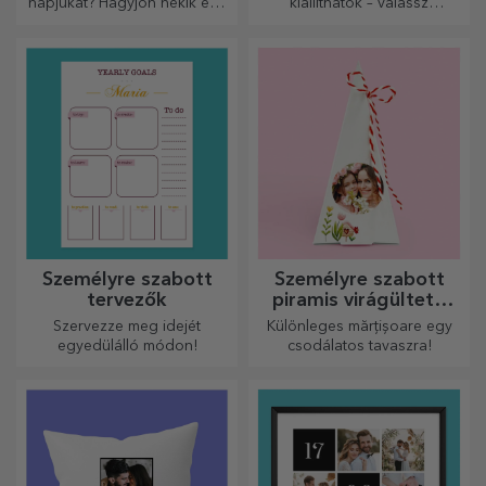
italát.
személyes hangulatot
kölcsönöznek a konyhának.
Egyedi pala lapok
Személyre szabott
plüss játékok
Szeretnéd igazán látványossá
Egy olyan ajándék, amely
tenni kulináris alkotásaid
akkor is közel lehet hozzájuk,
tálalását? Válassz pala
amikor Ön nincs ott, a
tányérokat, és alkoss saját
személyre szabott
dizájnt!
plüssjátékok, amelyek
pontosan alkalmasak
ölelgetésre!