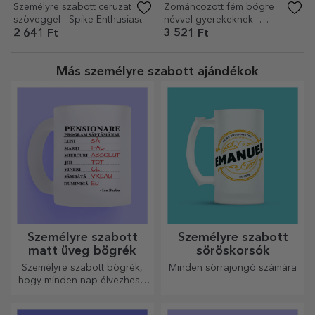
Ebéddoboz, személyre
Ebéddoboz, személyre
szabott szöveggel -
szabott szöveggel - Airplane
Lighthouse King
Master
4 723 Ft
4 723 Ft
Ebéddoboz, személyre
Személyre szabott ceruzatartó
szabott szöveggel - Spike
szöveggel - Lighthouse King
Enthusiast
4 723 Ft
2 641 Ft