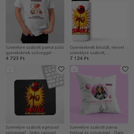
Személyre szabott pamut póló
Gyerekeknek készült, névvel
gyerekeknek szöveggel -
személyre szabott,
Okos hobbi
fogantyúval és szívószállal
4 723 Ft
7 124 Ft
ellátott termosz - Spike
Személyre szabott egérpad
Személyre szabott párna
szöveggel - Spike rajongó
fotóval és szöveggel – Dare