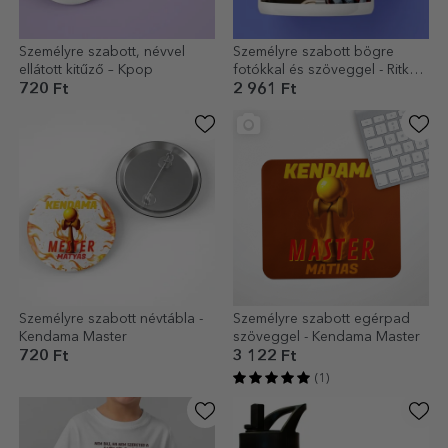
Személyre szabott, névvel
Személyre szabott bögre
ellátott kitűző – Kpop
fotókkal és szöveggel - Ritka
esztétika
720 Ft
2 961 Ft
Személyre szabott névtábla -
Személyre szabott egérpad
Kendama Master
szöveggel - Kendama Master
720 Ft
3 122 Ft
(1)