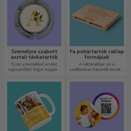
Személyre szabott
Személyre szabott
könyvjelzők
faliórák
A tökéletes ajándék
Tik-tak! Az idő múlik, de az
könyvmolyoknak.
emlékeid megmaradnak!
Rendezze el pillanatait
néhány képen, és a
legkülönlegesebb órája lesz!