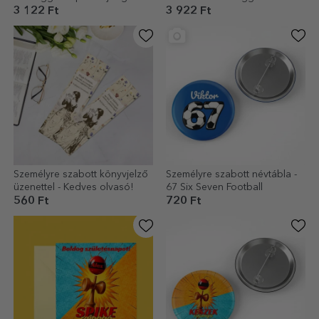
to Dream
3 122 Ft
3 922 Ft
Személyre szabott könyvjelző
Személyre szabott névtábla -
üzenettel - Kedves olvasó!
67 Six Seven Football
560 Ft
720 Ft