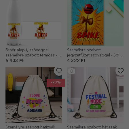
Fehér alapú, szöveggel
Személyre szabott
személyre szabott termosz -
jegyzetfüzet szöveggel - Spike
Kendama Master
rajongó
6 403 Ft
4 322 Ft
-20%
Személyre szabott hátizsák
Személyre szabott hátizsák