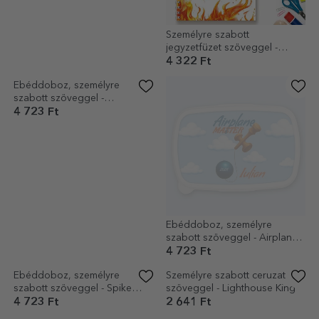
Lighthouse King
961 Ft
4 322 Ft
Személyre szabott
Személyre szabott
jegyzetfüzet szöveggel -
jegyzetfüzet szöveggel -
Repülőgép-mester
Kendama Master
4 322 Ft
4 322 Ft