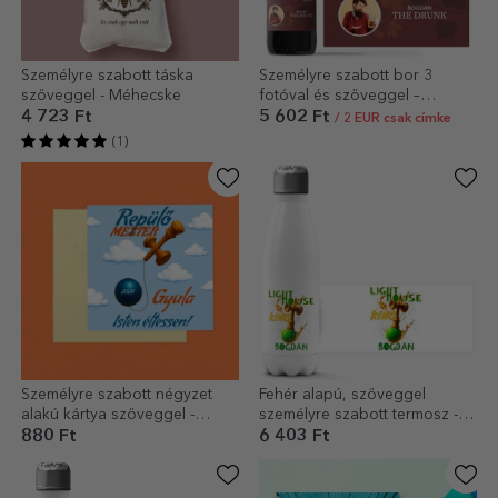
Személyre szabott táska
Személyre szabott bor 3
szöveggel - Méhecske
fotóval és szöveggel –
Barátság szerepei
4 723 Ft
5 602 Ft
/ 2 EUR csak címke
(1)
Személyre szabott négyzet
Fehér alapú, szöveggel
alakú kártya szöveggel -
személyre szabott termosz -
Repülőgép-mester
Lighthouse King
880 Ft
6 403 Ft