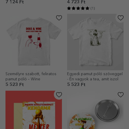
szabott termosz gyerekeknek
gyerekeknek – Kpop
7 124 Ft
4 723 Ft
– Airplane Master
(1)
Személyre szabott, feliratos
Egyedi pamut póló szöveggel
pamut póló – Wine
- Én vagyok a tea, amit iszol
5 523 Ft
5 523 Ft