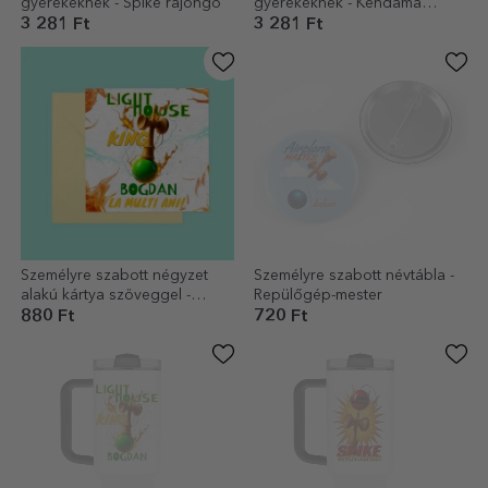
gyerekeknek - Spike rajongó
gyerekeknek - Kendama
Master
3 281 Ft
3 281 Ft
Személyre szabott négyzet
Személyre szabott névtábla -
alakú kártya szöveggel -
Repülőgép-mester
Lighthouse King
880 Ft
720 Ft