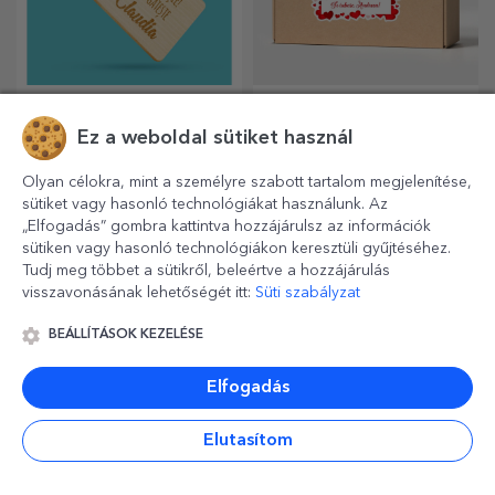
Személyre szabott
Hivatalos licenc
Kendames
alapján készült
személyre szabott
Egy klasszikus kendama,
Személyre szabott ajándékok
ajándékok - TraLaLa
személyes hangulattal
a legboldogabb gyerekeknek
Ez a weboldal sütiket használ
újragondolva
Olyan célokra, mint a személyre szabott tartalom megjelenítése,
sütiket vagy hasonló technológiákat használunk. Az
„Elfogadás” gombra kattintva hozzájárulsz az információk
sütiken vagy hasonló technológiákon keresztüli gyűjtéséhez.
Tudj meg többet a sütikről, beleértve a hozzájárulás
visszavonásának lehetőségét itt:
Süti szabályzat
BEÁLLÍTÁSOK KEZELÉSE
Elfogadás
Hivatalos licenc
Személyre szabott
alapján készült
üzenet tartó
Elutasítom
személyre szabott
Az igazi szurkolók számára
Üzenetet szeretne hagyni az
ajándékok – FC Rapid
új, személyre szabott
asztalukon? Hagyjon nekik
1923 Bukarest
termékekből álló kollekciót
egy kedves emléket egy