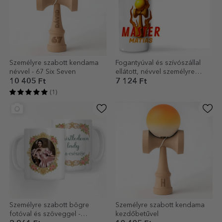
Személyre szabott kendama
Fogantyúval és szívószállal
névvel - 67 Six Seven
ellátott, névvel személyre
szabott termosz gyerekeknek
10 405 Ft
7 124 Ft
– Kendama Master
(1)
Személyre szabott bögre
Személyre szabott kendama
fotóval és szöveggel -
kezdőbetűvel