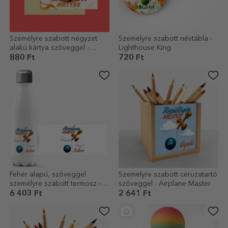
Személyre szabott négyzet
Személyre szabott névtábla -
alakú kártya szöveggel -
Lighthouse King
Kendama Master
880 Ft
720 Ft
Fehér alapú, szöveggel
Személyre szabott ceruzatartó
személyre szabott termosz -
szöveggel - Airplane Master
Airplane Master
6 403 Ft
2 641 Ft