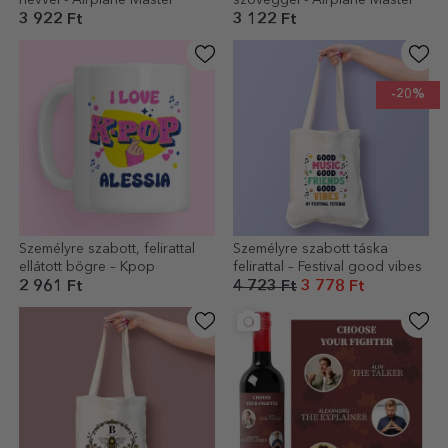
3 922 Ft
3 122 Ft
-20%
Személyre szabott, felirattal
Személyre szabott táska
ellátott bögre – Kpop
felirattal – Festival good vibes
2 961 Ft
4 723 Ft
3 778 Ft