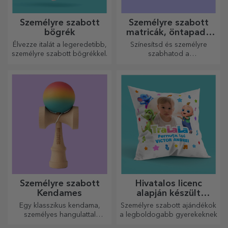
Személyre szabott
Személyre szabott
táskák és zsákok
csokoládé
Készíts meglepő ajándékot
Szeretettel készített
egy személyre szabott
csokoládék. Melyiket
táskával, amelynek egyedi
választja?
dizájnja a fotóidból és a
„boldog születésnapot”
üzenetekből áll.
Személyre szabott
Fa pohártartók raklap
asztali táskatartók
formájúak
Ezzel a termékkel az élet
A raktárakban és a
egyszerűbb! Vigye magával
szállításban használt miniatűr
bárhová is megy!
raklapok mintájára készült,
hiteles megjelenést biztosít.