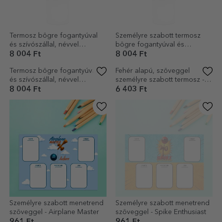
Termosz bögre fogantyúval
Személyre szabott termosz
és szívószállal, névvel
bögre fogantyúval és
személyre szabva -
szívószállal - Spike Enthusiast
8 004 Ft
8 004 Ft
Lighthouse King
Termosz bögre fogantyúval
Fehér alapú, szöveggel
és szívószállal, névvel
személyre szabott termosz -
személyre szabva - Kendama
Spike Enthusiast
8 004 Ft
6 403 Ft
Master