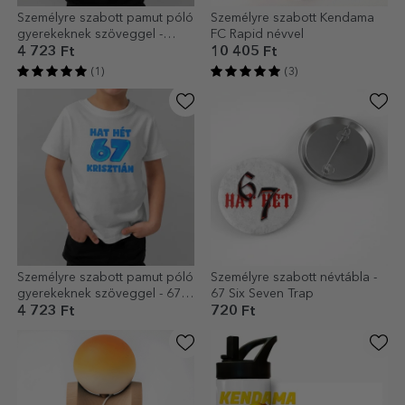
Személyre szabott pamut póló
Személyre szabott Kendama
gyerekeknek szöveggel -
FC Rapid névvel
Kendama Football
4 723 Ft
10 405 Ft
(1)
(3)
Személyre szabott pamut póló
Személyre szabott névtábla -
gyerekeknek szöveggel - 67
67 Six Seven Trap
Six Seven
4 723 Ft
720 Ft