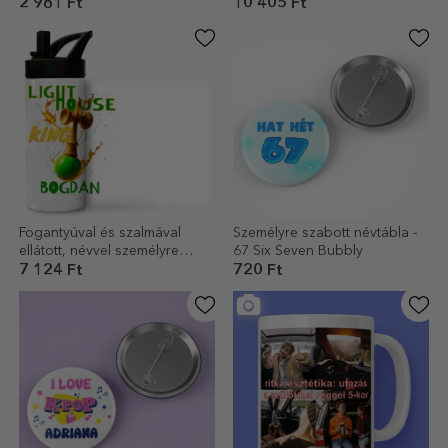
Bridgerton Aesthetic
2 961 Ft
10 405 Ft
Fogantyúval és szalmával
Személyre szabott névtábla -
ellátott, névvel személyre
67 Six Seven Bubbly
szabott termosz gyerekeknek
7 124 Ft
720 Ft
– Lighthouse King