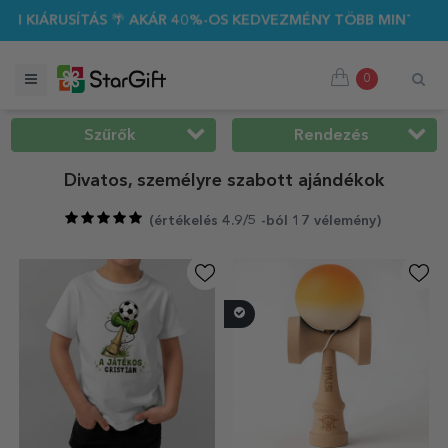
 40%-OS KEDVEZMÉNY TÖBB MINT 100 SZEMÉLYRE SZABOTT AJ
0
Szűrők
Rendezés
Divatos, személyre szabott ajándékok
(
értékelés 4.9/5 -ból 17 vélemény
)