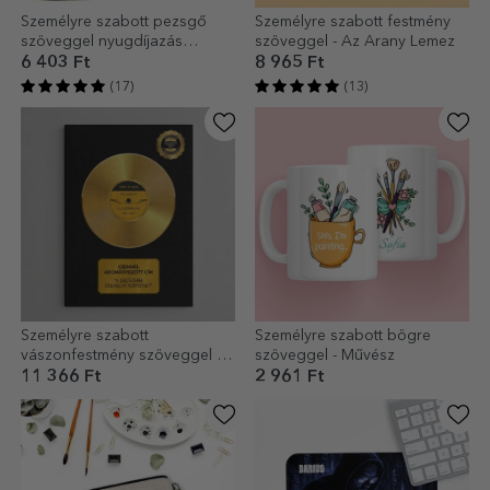
Személyre szabott pezsgő
Személyre szabott festmény
szöveggel nyugdíjazás
szöveggel - Az Arany Lemez
alkalmából
6 403 Ft
8 965 Ft
(17)
(13)
Személyre szabott
Személyre szabott bögre
vászonfestmény szöveggel -
szöveggel - Művész
Az Arany Lemez
11 366 Ft
2 961 Ft