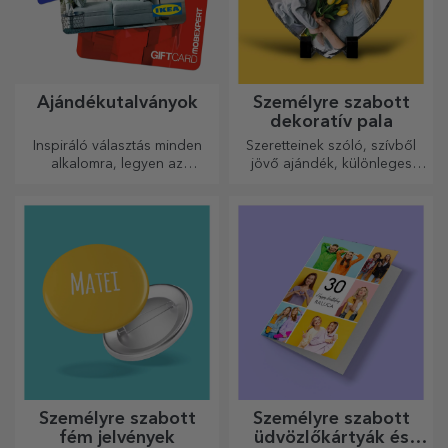
Ajándékutalványok
Személyre szabott
dekoratív pala
Inspiráló választás minden
Szeretteinek szóló, szívből
alkalomra, legyen az
jövő ajándék, különleges
születésnap, ünnepnap vagy
dísztárgy.
más különleges pillanat.
Személyre szabott
Személyre szabott
fém jelvények
üdvözlőkártyák és