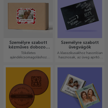
Személyre szabott
Személyre szabott
kézműves dobozok
üvegvágók
matricákkal
Tökéletes
A klasszikusakhoz hasonlóan
ajándékcsomagoláshoz
hasznosak, az üveg aprítók
bármilyen alkalomra.
egyedi kialakításúak, könnyen
tisztíthatók és tárolhatók, és
személyes hangulatot
kölcsönöznek a konyhának.