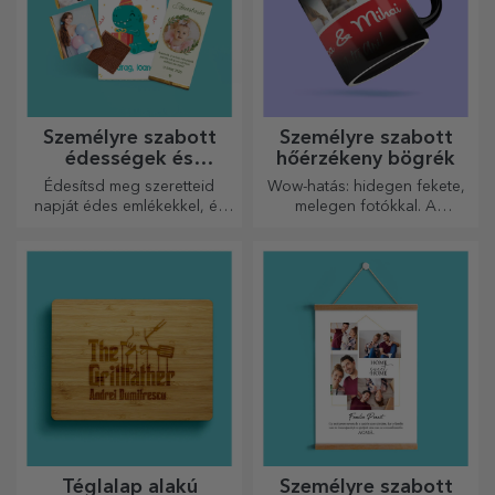
Személyre szabott
Személyre szabott
édességek és
hőérzékeny bögrék
cukorkák
Édesítsd meg szeretteid
Wow-hatás: hidegen fekete,
napját édes emlékekkel, és
melegen fotókkal. A
tedd még szebbé a napjukat!
hőérzékeny bögre
Válaszd ki a kedvedre való
különleges ajándék bárkinek.
modellt, és adj nekik egy
édes, személyre szabott
ajándékot!
Téglalap alakú
Személyre szabott