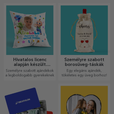
ezért az ízletes ételek a
készítettünk a legügyesebb
legkreatívabb aprítókkal
háziasszonyok számára.
készülnek. Válassza ki a
megfelelőt!
Hivatalos licenc
Személyre szabott
alapján készült
borosüveg-táskák
személyre szabott
Személyre szabott ajándékok
Egy elegáns ajándék,
ajándékok - TraLaLa
a legboldogabb gyerekeknek
tökéletes egy üveg borhoz!