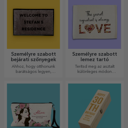
Személyre szabott
Személyre szabott
bejárati szőnyegek
lemez tartó
Ahhoz, hogy otthonunk
Terítsd meg az asztalt
barátságos legyen,
különleges módon
elengedhetetlen, hogy a
tányértartókkal. Személyre
bejáratnál szőnyeg legyen.
szabhatók üzenettel vagy az
Személyre szabhatja őket, és
asztalnál ülők nevével.
így a legvonzóbb
szőnyegeket kapja!