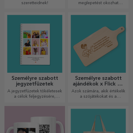
szeretteidnek!
meglepetést okozhat
szeretteinek egy különleges
irodai kiegészítővel.
Személyre szabott
Személyre szabott
jegyzetfüzetek
ajándékok x Flick Mr
Rima
A jegyzetfüzetek tökéletesek
Azok számára, akik értékelik
a célok feljegyzésére,
a szójátékokat és a
ideálisak ilyen feladatokhoz.
jelentőségteljes rímeket.