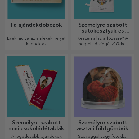
Fa ajándékdobozok
Személyre szabott
sütőkesztyűk és
konyhai kiegészítők
Évek múlva az emlékek helyet
Készen állsz a főzésre? A
kapnak az
megfelelő kiegészítőkkel,
ajándékdobozokban.
sütő kesztyűkkel és
Személyre szabhatod őket a
edényfogókkal könnyebbé
legeredetibb üzenettel.
válik a konyhában végzett
munkád.
Személyre szabott
Személyre szabott
mini csokoládétáblák
asztali földgömbök
A legédesebb ajándékok
Szöveggel vagy fotókkal