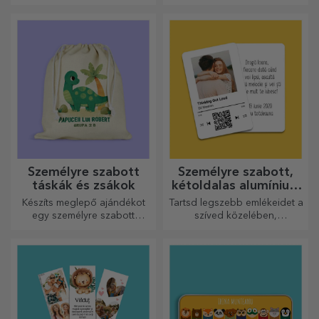
szabott mágnesekkel!
Személyre szabott
Személyre szabott,
táskák és zsákok
kétoldalas alumínium
kártyák
Készíts meglepő ajándékot
Tartsd legszebb emlékeidet a
egy személyre szabott
szíved közelében,
táskával, amelynek egyedi
szeretteiddel együtt.
dizájnja a fotóidból és a
„boldog születésnapot”
üzenetekből áll.