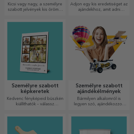
képeslapok
Kicsi vagy nagy, a személyre
Adjon egy kis eredetiséget az
szabott jelvények kis örömöt
ajándékhoz, amit adni
okozhatnak, ha személyre
szeretne. Töltse ki az
szabottak. Egy tárgy, amely
ajándékot egy személyre
szerencsét, mosolyt és
szabott kártyával vagy
jókedvet hoz!
üdvözlőkártyával.
Személyre szabott
Személyre szabott
képkeretek
ajándékélmények
Kedvenc fényképeid büszkén
Bármilyen alkalomról is
kiállíthatók – válassz
legyen szó, ajándékozzon
személyre szabott
emlékezetes élményt –
képkereteket!
felejthetetlen emlékeket,
adrenalin- vagy relaxációs
élményeket.