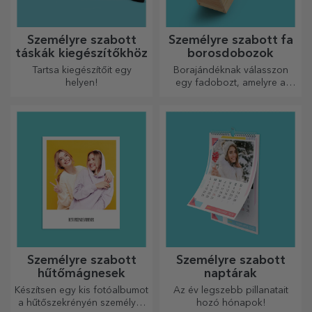
Személyre szabott
Személyre szabott fa
táskák kiegészítőkhöz
borosdobozok
Tartsa kiegészítőit egy
Borajándéknak válasszon
helyen!
egy fadobozt, amelyre a
legkülönlegesebb üzeneteket
gravírozták.
Személyre szabott
Személyre szabott
hűtőmágnesek
naptárak
Készítsen egy kis fotóalbumot
Az év legszebb pillanatait
a hűtőszekrényén személyre
hozó hónapok!