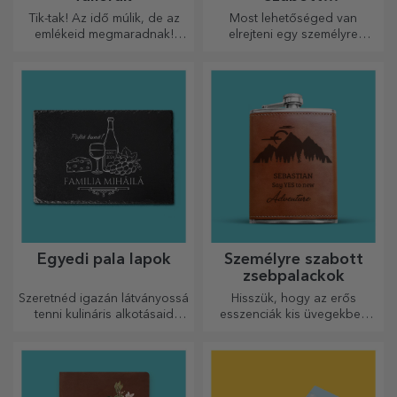
üdvözlőkártyák és
Tik-tak! Az idő múlik, de az
Most lehetőséged van
kártyák
emlékeid megmaradnak!
elrejteni egy személyre
Rendezze el pillanatait
szabott üzenetet
néhány képen, és a
szeretteidnek, és meglepni
legkülönlegesebb órája lesz!
őket bármilyen alkalomra.
Egyedi pala lapok
Személyre szabott
zsebpalackok
Szeretnéd igazán látványossá
Hisszük, hogy az erős
tenni kulináris alkotásaid
esszenciák kis üvegekben
tálalását? Válassz pala
vannak. Mit szólna egy
tányérokat, és alkoss saját
személyre szabott
dizájnt!
zsebpalackhoz?