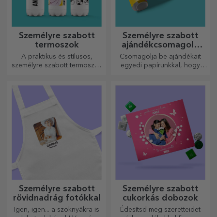
Személyre szabott
Személyre szabott
termoszok
ajándékcsomagoló
papír
A praktikus és stílusos,
Csomagolja be ajándékait
személyre szabott termoszok
egyedi papírunkkal, hogy
tökéletesek kedvenc italod
még kinyitni sem akarják majd
élvezéséhez, hidegen nyáron
őket.
és melegen télen.
Személyre szabott
Személyre szabott
rövidnadrág fotókkal
cukorkás dobozok
Igen, igen... a szoknyákra is
Édesítsd meg szeretteidet