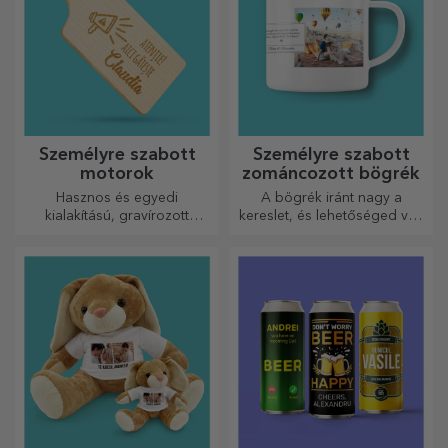
Személyre szabott
Személyre szabott
motorok
zománcozott bögrék
Hasznos és egyedi
A bögrék iránt nagy a
kialakítású, gravírozott
kereslet, és lehetőséged van
vágódeszkák tökéletesek a
személyre szabni őket, és
konyhában elkészített
magaddal vinni bárhová
legfinomabb ételekhez.
mész, mert a zománcozottak
nem törnek össze.