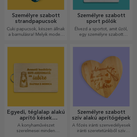
Személyre szabott
Személyre szabott
strandpapucsok
sport pólók
Cuki papucsok, készen állnak
Élvezd a sportot, amit űzöl,
a barnulásra! Melyik modellt
egy személyre szabott
választod személyre
pólóval, a neveddel vagy
szabáshoz?
fotóddal, ez lehet a
kedvenced!
Egyedi, téglalap alakú
Személyre szabott
aprító kések
szív alakú aprítógépek
fogantyúval
A konyhaművészet
A főzés iránti szenvedélyesek
szerelmesei minden
iránti szeretetünkből szív
dicséretet megérdemelnek,
alakú ajándékokat