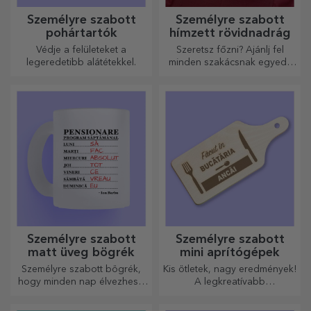
Személyre szabott
Személyre szabott
pohártartók
hímzett rövidnadrág
Védje a felületeket a
Szeretsz főzni? Ajánlj fel
legeredetibb alátétekkel.
minden szakácsnak egyedi,
hímzéssel ellátott kötényt!
Személyre szabott
Személyre szabott
matt üveg bögrék
mini aprítógépek
Személyre szabott bögrék,
Kis ötletek, nagy eredmények!
hogy minden nap élvezhesd
A legkreatívabb
őket!
aprítógépekkel készülnek a
legfinomabb ételek, válassza