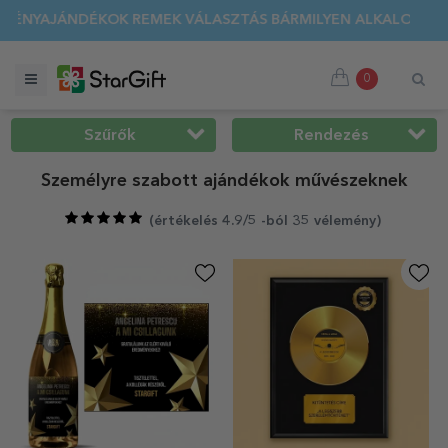
ÍTÁS 🌴 AKÁR 40%-OS KEDVEZMÉNY TÖBB MINT 100 SZEMÉLYR
0
Szűrők
Rendezés
Személyre szabott ajándékok művészeknek
(
értékelés 4.9/5 -ból 35 vélemény
)