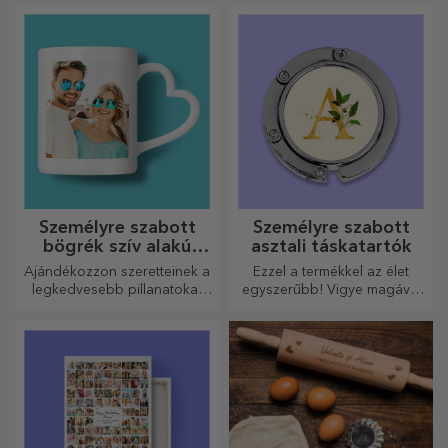
remek csapatot alkotnak a
legkifinomultabb receptek
elkészítéséhez.
Személyre szabott
Személyre szabott
bögrék szív alakú
asztali táskatartók
fogantyúval
Ajándékozzon szeretteinek a
Ezzel a termékkel az élet
legkedvesebb pillanatokat
egyszerűbb! Vigye magával
személyre szabott, szív alakú
bárhová is megy!
fülű bögrékkel.