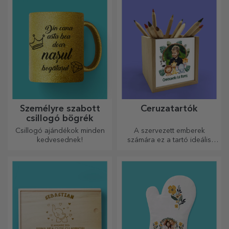
ki a legmegfelelőbbet!
Személyre szabott
Ceruzatartók
csillogó bögrék
Csillogó ajándékok minden
A szervezett emberek
kedvesednek!
számára ez a tartó ideális
ajándék.