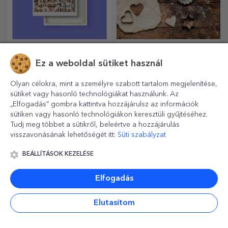
Vászonfestmények
Személyre szabott
poháralátétek
Ez a weboldal sütiket használ
A legszebb emlékeket őrizzük
A legszebb tészta
meg! Válasszon egy
elkészítésének titka, hogy a
Olyan célokra, mint a személyre szabott tartalom megjelenítése,
ajándékot, amely érzelmeket
varázslatos sodrófáinkat
sütiket vagy hasonló technológiákat használunk. Az
kelt!
használja. A piték isteni
„Elfogadás” gombra kattintva hozzájárulsz az információk
finomságúak lesznek!
sütiken vagy hasonló technológiákon keresztüli gyűjtéséhez.
Tudj meg többet a sütikről, beleértve a hozzájárulás
visszavonásának lehetőségét itt:
Süti szabályzat
BEÁLLÍTÁSOK KEZELÉSE
Elfogadás
Elutasítom
Személyre szabott
Személyre szabott
üzenet tartó
dekoratív párnák