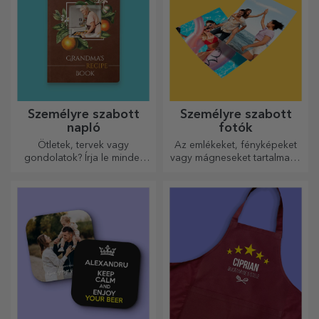
Személyre szabott
Személyre szabott
napló
fotók
Ötletek, tervek vagy
Az emlékeket, fényképeket
gondolatok? Írja le mindet
vagy mágneseket tartalmazó
egy személyre szabott
dobozok nagyon népszerű
naplóba, és őrizze meg
ajándékok. Válassza ki
minden emlékét.
kedvenc fényképeit, és adjon
eredeti ajándékokat.