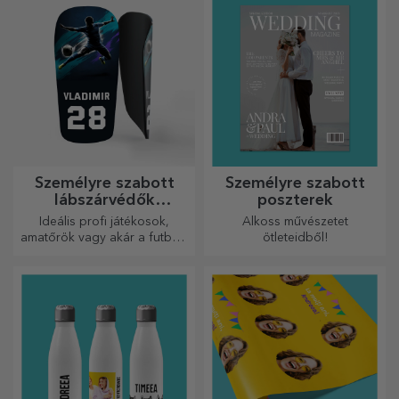
fotóidból.
Személyre szabott
Személyre szabott
lábszárvédők
poszterek
futballhoz
Ideális profi játékosok,
Alkoss művészetet
amatőrök vagy akár a futballt
ötleteidből!
szerető gyermekek számára
is.