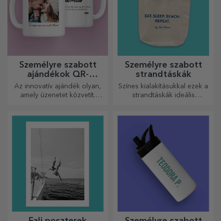
Személyre szabott
Személyre szabott
ajándékok QR-
strandtáskák
kódokkal
Az innovatív ajándék olyan,
Színes kialakításukkal ezek a
amely üzenetet közvetít.
strandtáskák ideális
Válasszon olyanokat, amelyek
ajándékok lehetnek
QR-kóddal és hozzáadott
szeretteidnek, vagy akár új
linkkel rendelkeznek, hogy a
kiegészítők a
legegyedibb reakciókat
táskagyűjteményedben.
váltsa ki!
Fali poszterek
Személyre szabott