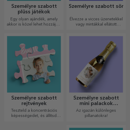
Személyre szabott
Személyre szabott sör
plüss játékok
Egy olyan ajándék, amely
Élvezze a vicces üzenetekkel
akkor is közel lehet hozzájuk,
vagy mintákkal ellátott
amikor Ön nincs ott, a
sörösdobozt!
személyre szabott
plüssjátékok, amelyek
pontosan alkalmasak
ölelgetésre!
Személyre szabott
Személyre szabott
rejtvények
mini palackok
pezsgővel
Teszteld a koncentrációs
Az igazán különleges
képességedet, és állítsd
pillanatokra!
össze a személyre szabott
kirakós játék képét a kedvenc