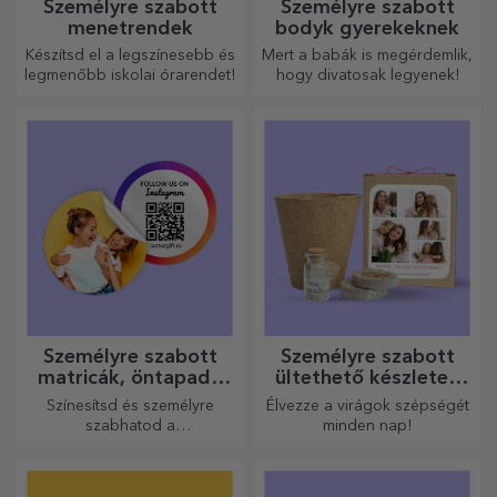
Személyre szabott
Személyre szabott
menetrendek
bodyk gyerekeknek
Készítsd el a legszínesebb és
Mert a babák is megérdemlik,
legmenőbb iskolai órarendet!
hogy divatosak legyenek!
Személyre szabott
Személyre szabott
matricák, öntapadó
ültethető készletek
címkék
ajándékba
Színesítsd és személyre
Élvezze a virágok szépségét
szabhatod a
minden nap!
jegyzetfüzeteidet és
naplóidat.