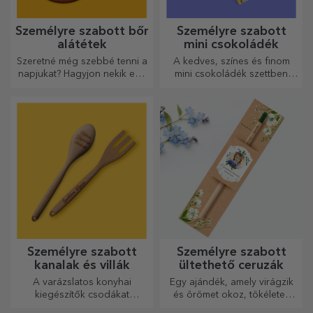
Személyre szabott bőr
Személyre szabott
alátétek
mini csokoládék
Szeretné még szebbé tenni a
A kedves, színes és finom
napjukat? Hagyjon nekik egy
mini csokoládék szettben
kedves emléket a könnyen
vagy egyenként is kaphatók,
személyre szabható
és tökéletes ajándékok
poháralátétek segítségével.
minden csokoládérajongó
számára.
Személyre szabott
Személyre szabott
kanalak és villák
ültethető ceruzák
A varázslatos konyhai
Egy ajándék, amely virágzik
kiegészítők csodákat
és örömet okoz, tökéletes
művelnek! A villák és kanalak
március 1-jére és 8-ára