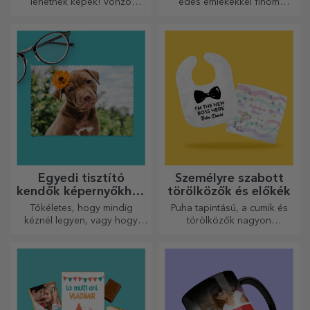
lehetnek képek! Vonzó
édes emlékekkel finom
kollekció eredeti
édességekből álló
szoknyákból.
dobozokban!
Egyedi tisztító
Személyre szabott
kendők képernyőkhöz
törölközők és előkék
és szemüvegekhez
Tökéletes, hogy mindig
Puha tapintású, a cumik és
kéznél legyen, vagy hogy
törölközők nagyon
gondoskodó ajándékként
hasznosak és tökéletesek,
adja át szeretteinek.
hogy bárhová magaddal
vihesd őket!