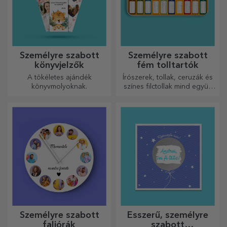
Személyre szabott
Személyre szabott
könyvjelzők
fém tolltartók
A tökéletes ajándék
Írószerek, tollak, ceruzák és
könyvmolyoknak.
színes filctollak mind együtt
tárolhatók a StarGift
személyre szabott
tolltartóiban!
Személyre szabott
Ésszerű, személyre
faliórák
szabott