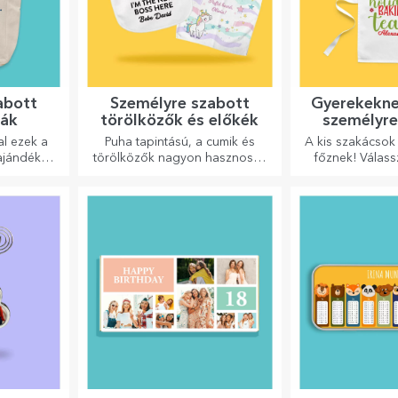
abott
Személyre szabott
Gyerekekne
kák
törölközők és előkék
személyre
rövidna
al ezek a
Puha tapintású, a cumik és
A kis szakácsok 
 ajándékok
törölközők nagyon hasznosak
főznek! Válass
nek, vagy
és tökéletesek, hogy bárhová
megfelelő kötén
tők a
magaddal vihesd őket!
mellé a ko
edben.