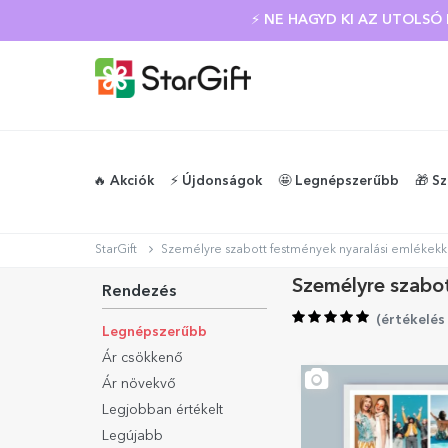
⚡ NE HAGYD KI AZ UTOLS
🔥 Akciók
⚡️ Újdonságok
🤩 Legnépszerűbb
🎁 S
StarGift
Személyre szabott festmények nyaralási emlékekk
Személyre szabot
Rendezés
(
értékelés
Legnépszerűbb
Ár csökkenő
Ár növekvő
Legjobban értékelt
Legújabb