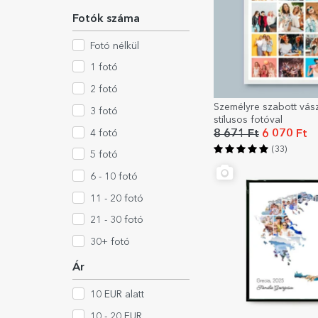
Fotók száma
Fotó nélkül
1 fotó
2 fotó
Személyre szabott vás
3 fotó
stílusos fotóval
4 fotó
8 671 Ft
6 070 Ft
(33)
5 fotó
6 - 10 fotó
11 - 20 fotó
21 - 30 fotó
30+ fotó
Ár
10 EUR alatt
10 - 20 EUR