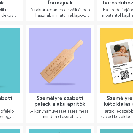
ak
formájúak
borosdoboz
likus
A raktárakban és a szállításban
Ha eredeti aján
ándékozza
használt miniatűr raklapok
mostantól kapha
deti és
mintájára készült, hiteles
üzenettel elláto
kkal!
megjelenést biztosít.
amely kiváló
bizon
abott
Személyre szabott
Személyre
palack alakú aprítók
kétoldalas
kárt
egfelelő
A konyhaművészet szerelmesei
Tartsd legszebb
on egy
minden dicséretet
szíved közelében
és adja át
megérdemelnek. A palack alakú
együ
llátva.
aprítók tökéletesek a kész
ételek tálalásához.