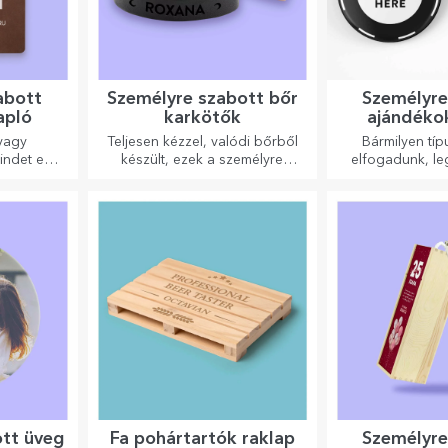
abott
Személyre szabott bőr
Személyre
apló
karkötők
ajándékok
grafik
 vagy
Teljesen kézzel, valódi bőrből
Bármilyen típ
mindet egy
készült, ezek a személyre
elfogadunk, le
aplóba, és
szabott karkötők mind neki,
szöveg vagy mind
emlékét.
mind neki alkalmasak.
már megkaphat
ajándé
ott üveg
Fa pohártartók raklap
Személyre