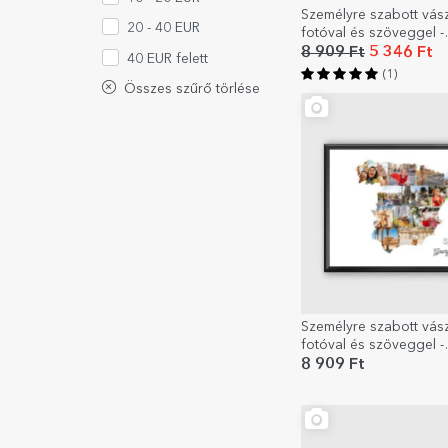
Személyre szabott vás
20 - 40 EUR
fotóval és szöveggel -
Görögország
8 909 Ft
5 346 Ft
40 EUR felett
(1)
Összes szűrő törlése
Személyre szabott vás
fotóval és szöveggel -
Spanyolország
8 909 Ft