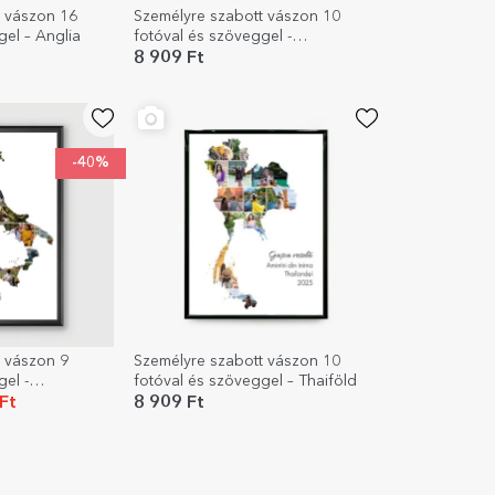
t vászon 16
Személyre szabott vászon 10
gel – Anglia
fotóval és szöveggel -
Franciaország
8 909 Ft
-40%
 vászon 9
Személyre szabott vászon 10
el -
fotóval és szöveggel – Thaiföld
Ft
8 909 Ft