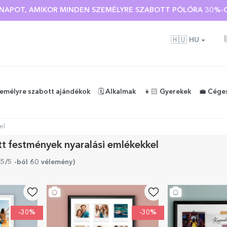
Ó NAPOT, AMIKOR MINDEN SZEMÉLYRE SZABOTT PÓLÓRA 30%-O
🇭🇺
HU
zemélyre szabott ajándékok
🗓️ Alkalmak
👧🏻 Gyerekek
💼 Cége
el
t festmények nyaralási emlékekkel
 5/5 -ból 60 vélemény
)
-30%
-30%