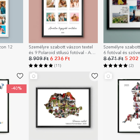
zon 12
Személyre szabott vászon textel
Személyre szabott
és 9 Polaroid stílusú fotóval - A
6 fotóval és szöv
legszebb pillanatok
nyaralása
8 909 Ft
6 236 Ft
8 671 Ft
5 202 
(11)
(2)
-40%