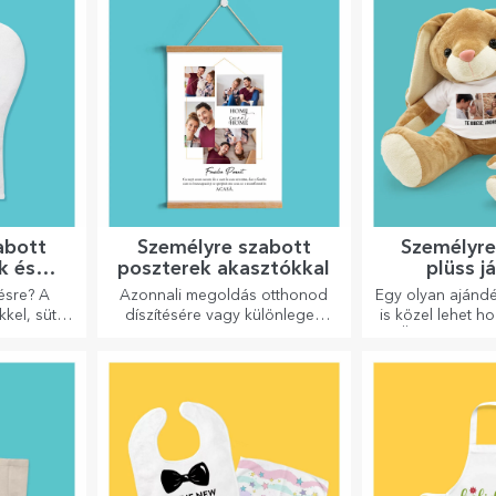
abott
Személyre szabott
Személyre
k és
poszterek akasztókkal
plüss j
szítők
ésre? A
Azonnali megoldás otthonod
Egy olyan ajándé
kkel, sütő
díszítésére vagy különleges
is közel lehet h
yfogókkal
ajándék szeretteidnek!
Ön nincs ott,
konyhában
szabott plüssjá
ád.
pontosan a
ölelget