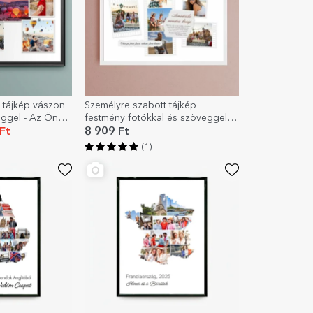
 tájkép vászon
Személyre szabott tájkép
eggel - Az Ön
festmény fotókkal és szöveggel -
Fotók filmre
Ft
8 909 Ft
(1)