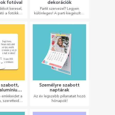
ok fotóval
dekorációk
dékot keresel,
Partit szervezel? Legyen
tó a fotókkal/
különleges! A parti kiegészítők
tt borosdoboz,
és dekorációk célja, hogy
 ajándéknak
felvidítsák a hangulatot.
yul!
 szabott,
Személyre szabott
 alumínium
naptárak
yák
 emlékeidet a
Az év legszebb pillanatait hozó
, szeretteiddel
hónapok!
tt.