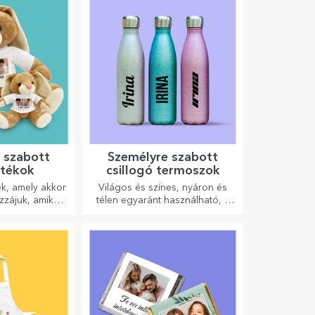
 szabott
Személyre szabott
átékok
csillogó termoszok
k, amely akkor
Világos és színes, nyáron és
ozzájuk, amikor
télen egyaránt használható, a
 a személyre
termoszok könnyen személyre
tékok, amelyek
szabhatók és bárhová
lkalmasak
magaddal viheted őket!
ésre!