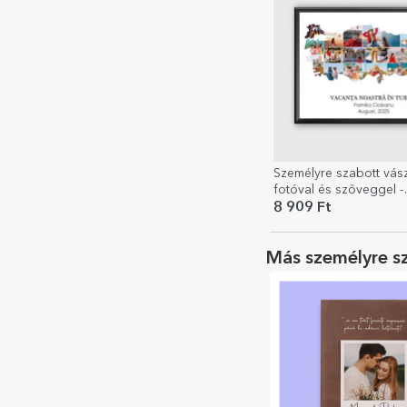
Személyre szabott vás
fotóval és szöveggel -
Törökország
8 909 Ft
Más személyre s