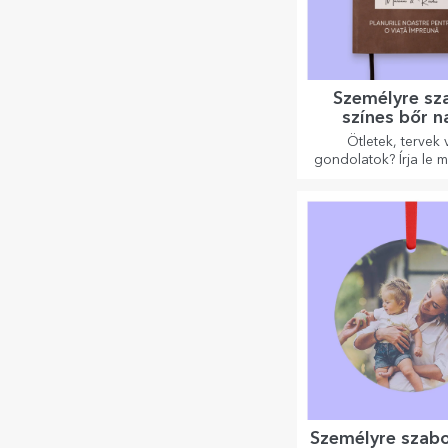
Személyre sz
színes bőr n
Ötletek, tervek
gondolatok? Írja le 
személyre szabott n
őrizze meg minden 
Személyre szab