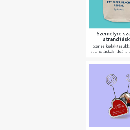
Személyre sz
strandtás
Színes kialakításukk
strandtáskák ideális
lehetnek szeretteid
akár új kiegészí
táskagyűjtemény