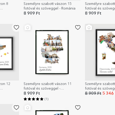
zon 8
Személyre szabott vászon 15
Személyre szabot
fotóval és szöveggel - Románia
fotóval és szöveg
8 909 Ft
8 909 Ft
zon 12
Személyre szabott vászon 11
Személyre szabott
fotóval és szöveggel -
fotóval és szövegg
Németország
Olaszország
8 909 Ft
8 909 Ft
5 346 
(1)