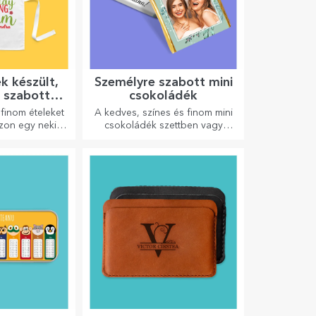
k készült,
Személyre szabott mini
 szabott
csokoládék
drágok
finom ételeket
A kedves, színes és finom mini
zon egy neki
csokoládék szettben vagy
yt, és álljon
egyenként is kaphatók, és
nyhában!
tökéletes ajándékok minden
csokoládérajongó számára.