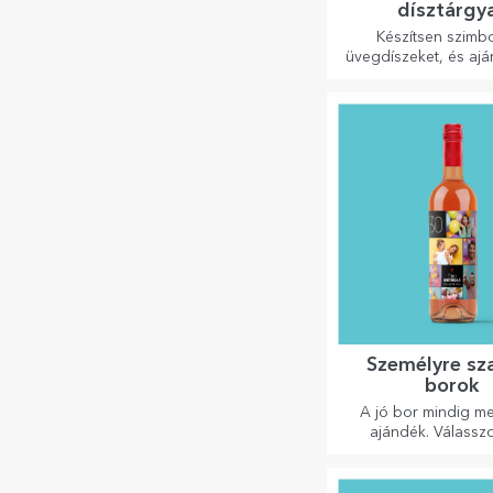
dísztárgy
Készítsen szimbo
üvegdíszeket, és aj
meg szeretteit ere
egyedi ajándéko
Személyre sz
borok
A jó bor mindig m
ajándék. Válassz
személyre szabottat, 
a címzett nevével e