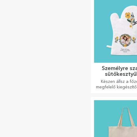
Személyre sz
sütőkesztyű
konyhai kiegé
Készen állsz a főz
megfelelő kiegészítő
kesztyűkkel és edén
könnyebbé válik a 
végzett munk