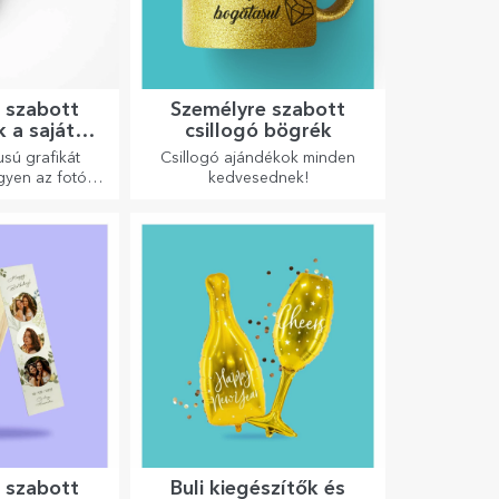
 szabott
Személyre szabott
 a saját
csillogó bögrék
áiddal
usú grafikát
Csillogó ajándékok minden
gyen az fotó,
kedvesednek!
kettő. :) Most
ja a kívánt
kot!
 szabott
Buli kiegészítők és