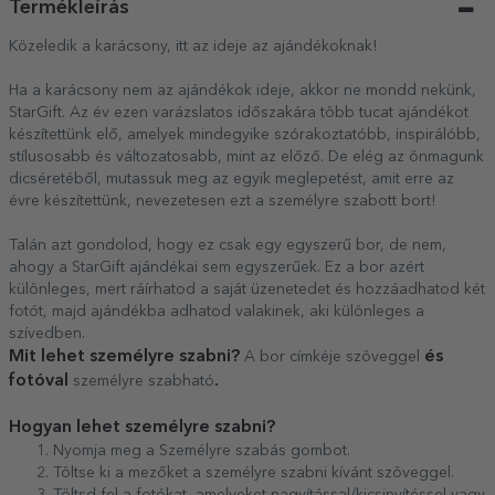
Termékleírás
Közeledik a karácsony, itt az ideje az ajándékoknak!
Ha a karácsony nem az ajándékok ideje, akkor ne mondd nekünk,
StarGift. Az év ezen varázslatos időszakára több tucat ajándékot
készítettünk elő, amelyek mindegyike szórakoztatóbb, inspirálóbb,
stílusosabb és változatosabb, mint az előző. De elég az önmagunk
dicséretéből, mutassuk meg az egyik meglepetést, amit erre az
évre készítettünk, nevezetesen ezt a személyre szabott bort!
Talán azt gondolod, hogy ez csak egy egyszerű bor, de nem,
ahogy a StarGift ajándékai sem egyszerűek. Ez a bor azért
különleges, mert ráírhatod a saját üzenetedet és hozzáadhatod két
fotót, majd ajándékba adhatod valakinek, aki különleges a
szívedben.
Mit lehet személyre szabni?
és
A bor címkéje szöveggel
fotóval
.
személyre szabható
Hogyan lehet személyre szabni?
Nyomja meg a Személyre szabás gombot.
Töltse ki a mezőket a személyre szabni kívánt szöveggel.