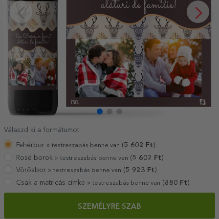
Válaszd ki a formátumot
Fehérbor »
(
5 602
Ft
)
testreszabás benne van
Rosé borok »
(
5 602
Ft
)
testreszabás benne van
Vörösbor »
(
5 923
Ft
)
testreszabás benne van
Csak a matricás címke »
(
880
Ft
)
testreszabás benne van
SZEMÉLYRE SZAB