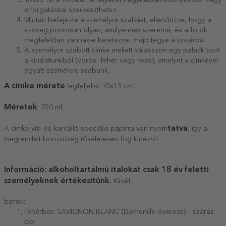
Töltsd fel a fotókat, amelyeket nagyítással/kicsinyítéssel vagy
elforgatással szerkeszthetsz.
Miután befejezte a személyre szabást, ellenőrizze, hogy a
szöveg pontosan olyan, amilyennek szeretné, és a fotók
megfelelően vannak-e keretezve, majd tegye a kosárba.
A személyre szabott címke mellett válasszon egy palack bort
a kínálatunkból (vörös, fehér vagy rozé), amelyet a címkével
együtt személyre szabunk.
A címke mérete
legfeljebb 10x13 cm.
Méretek
: 750 ml.
tatva
A címke víz- és karcálló speciális papírra van nyom
, így a
megrendelt borosüveg tökéletesen fog kinézni!
Információ: alkoholtartalmú italokat csak 18 év feletti
személyeknek értékesítünk.
Kínált
borok:
Fehérbor: SAVIGNON BLANC (Domeniile Averesti) – száraz
bor