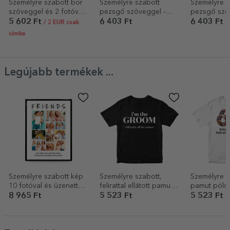
Személyre szabott bor
Személyre szabott
Személyre s
szöveggel és 2 fotóval
pezsgő szöveggel -
pezsgő szö
- Forever
Karácsonyi hangulat
Leszel?
5 602 Ft
6 403 Ft
6 403 Ft
/ 2 EUR csak
címke
Legújabb termékek ...
Személyre szabott kép
Személyre szabott,
Személyre s
10 fotóval és üzenettel
felirattal ellátott pamut
pamut póló
– Friends
póló – A vőlegény
és üzenettel
8 965 Ft
5 523 Ft
5 523 Ft
csapata