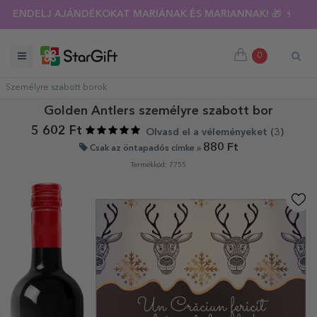
RENDELJ AJÁNDÉKOKAT MARIÁNAK ÉS MARIANNAK! 🎁 🍷
0
Személyre szabott borok
Golden Antlers személyre szabott bor
5 602 Ft
Olvasd el a véleményeket (
3
)
880 Ft
Csak az öntapadós címke »
Termékkód: 7755