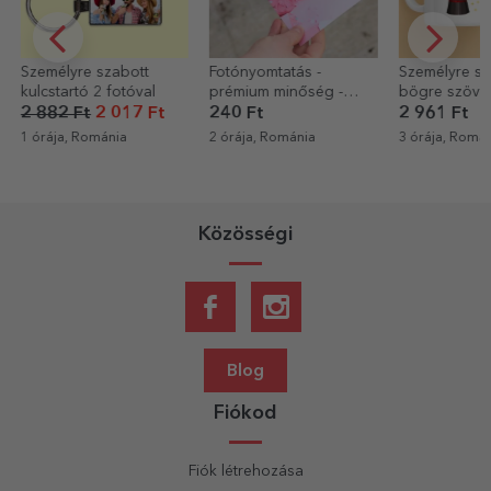
Fotónyomtatás -
Személyre szabott
Személyre sz
prémium minőség -
bögre szöveggel -
poszter a saj
10x15 cm-es formátum
Ügyvéd
grafikáiddal
240 Ft
2 961 Ft
3 922 Ft
2 
2 órája, Románia
3 órája, Románia
3 órája, Romá
Közösségi
Blog
Fiókod
Fiók létrehozása