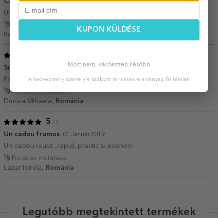
Calitate
04 November 2023
Un cadou frumos si original.
Fordítás mutatása
KUPON KÜLDÉSE
Roxana,
Románia
5
/ 5
Most nem, kérdezzen később
Super.
19 December 2019
Exact ca în poza!!!
A kedvezmény személyre szabott termékekre érvényes.
Feltételek
Fordítás mutatása
Denisa Mihaela,
Románia
5
/ 5
Un cadou frumos
01 Január 2019
Un cadou reusit...rapid, practic si econom
Fordítás mutatása
Lazar Ionela,
Románia
Legutóbb megtekintett termékek