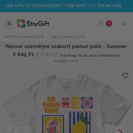
ÁR 40%-OS KEDVEZMÉNY TÖBB MINT 100 SZEMÉLYRE SZABOTT 
0
Személyre szabott pólók
Egyedi pamut pólók
Névvel személyre szabott pamut póló – Summer
3 842 Ft
Írd meg te az első véleményt!
Termékkód: 30856