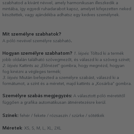
szabhatod a kívánt névvel, amely harmonikusan illeszkedik a
mintába, így egyedi ruhadarabot kapsz, amelyet kifejezetten neked
készítettek, vagy ajándékba adhatsz egy kedves személynek.
Mit személyre szabhatok?
.
A póló nevével személyre szabható
Hogyan személyre szabhatom?
1. lépés
: Töltsd ki a termék
jobb oldalán található szövegmezőt, és válaszd ki a szöveg színét;
2. lépés
: Kattints az „Előnézet” gombra, hogy megnézd, hogyan
fog kinézni a végleges termék;
3. lépés
: Miután befejezted a személyre szabást, válaszd ki a
formátumot, a színt és a méretet, majd kattints a „Kosárba” gombra.
Személyre szabás megjegyzés:
A választott póló méretétől
függően a grafika automatikusan átméretezésre kerül.
Színek:
fehér / fekete / rózsaszín / szürke / sötétkék
Méretek
: XS, S, M, L, XL, 2XL