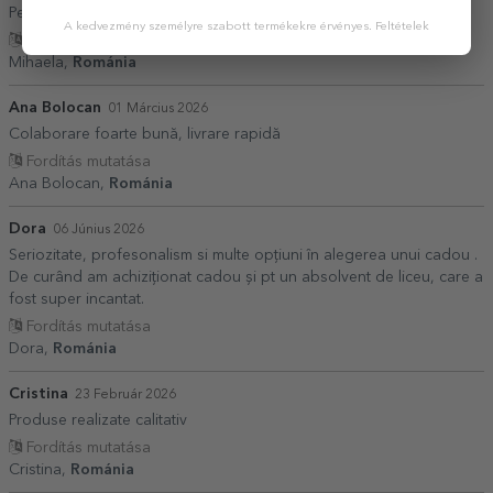
Pebtru peofesionalism si servicii excelente!
A kedvezmény személyre szabott termékekre érvényes.
Feltételek
Fordítás mutatása
Mihaela,
Románia
Ana Bolocan
01 Március 2026
Colaborare foarte bună, livrare rapidă
Fordítás mutatása
Ana Bolocan,
Románia
Dora
06 Június 2026
Seriozitate, profesonalism si multe opțiuni în alegerea unui cadou .
De curând am achiziționat cadou și pt un absolvent de liceu, care a
fost super incantat.
Fordítás mutatása
Dora,
Románia
Cristina
23 Február 2026
Produse realizate calitativ
Fordítás mutatása
Cristina,
Románia