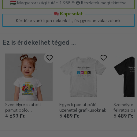
Magyarországi futár: 1 988 Ft
Részletek megtekintése
Kapcsolat
Kérdése van? Írjon nekünk itt, és gyorsan válaszolunk.
Ez is érdekelhet téged ...
Személyre szabott
Egyedi pamut póló
Személyre s
pamut póló
üzenettel grafikusoknak
feliratos pa
gyerekeknek névvel -
Re-tired
4 693 Ft
5 489 Ft
5 489 Ft
Ideje játszani, TraLaLa