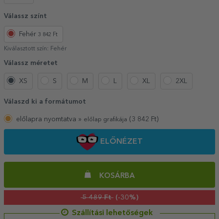
Válassz színt
Fehér
3 842 Ft
Kiválasztott szín:
Fehér
Válassz méretet
XS
S
M
L
XL
2XL
Válaszd ki a formátumot
előlapra nyomtatva »
(
3 842
Ft)
előlap grafikája
ELŐNÉZET
KOSÁRBA
5 489 Ft
(-30%)
Szállítási lehetőségek