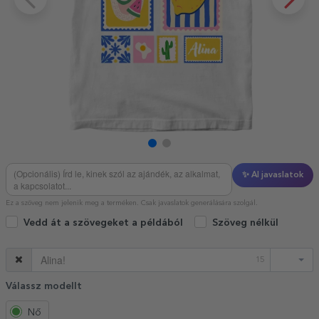
✨ AI javaslatok
Ez a szöveg nem jelenik meg a terméken. Csak javaslatok generálására szolgál.
Vedd át a szövegeket a példából
Szöveg nélkül
15
Válassz modellt
Nő