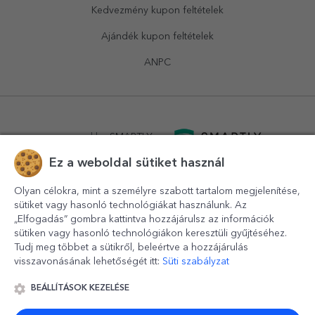
Kedvezmény kupon feltételek
Ajándék kupon feltételek
ANPC
powered by
SMARTLY.ro
Ez a weboldal sütiket használ
logistics by
APACARGO.com
Olyan célokra, mint a személyre szabott tartalom megjelenítése,
sütiket vagy hasonló technológiákat használunk. Az
„Elfogadás” gombra kattintva hozzájárulsz az információk
sütiken vagy hasonló technológiákon keresztüli gyűjtéséhez.
Tudj meg többet a sütikről, beleértve a hozzájárulás
visszavonásának lehetőségét itt:
Süti szabályzat
BEÁLLÍTÁSOK KEZELÉSE
© 2016-2026
StarGift
Romania,
București
, strada
Copilului
nr. 6-12, parter
,
Sector 1
, cod postal
012178
,
email: