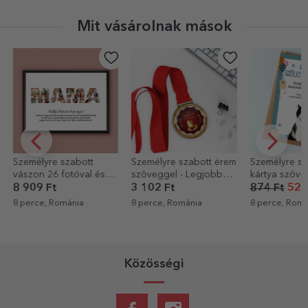
Mit vásárolnak mások
Személyre szabott
Személyre szabott érem
Személyre sz
vászon 26 fotóval és
szöveggel - Legjobb
kártya szöve
szöveggel - MUM
anya
kedvenced fo
8 909 Ft
3 102 Ft
874 Ft
524
Boldog szüle
8 perce, Románia
8 perce, Románia
8 perce, Romá
Közösségi