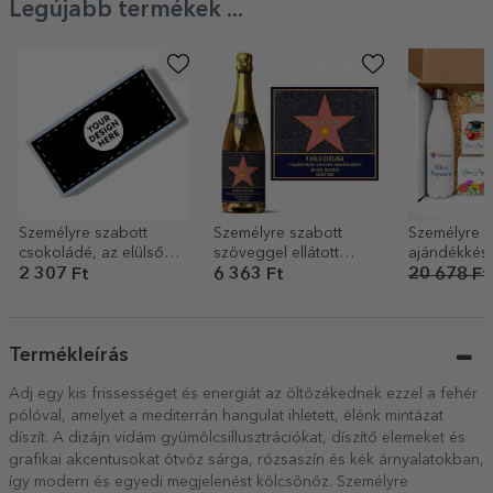
Legújabb termékek ...
Személyre szabott
Személyre szabott
Személyre s
csokoládé, az elülső
szöveggel ellátott
ajándékkész
oldalán a saját
pezsgő – A hála
tanárnőknek
2 307 Ft
6 363 Ft
20 678 Ft
grafikáddal
csillaga
és logóval
Termékleírás
Adj egy kis frissességet és energiát az öltözékednek ezzel a fehér
pólóval, amelyet a mediterrán hangulat ihletett, élénk mintázat
díszít. A dizájn vidám gyümölcsillusztrációkat, díszítő elemeket és
grafikai akcentusokat ötvöz sárga, rózsaszín és kék árnyalatokban,
így modern és egyedi megjelenést kölcsönöz. Személyre