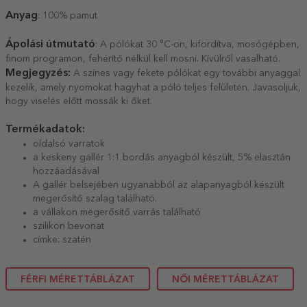
Anyag
: 100% pamut
Ápolási útmutató
: A pólókat 30 °C-on, kifordítva, mosógépben,
finom programon, fehérítő nélkül kell mosni. Kívülről vasalható.
Megjegyzés:
A színes vagy fekete pólókat egy további anyaggal
kezelik, amely nyomokat hagyhat a póló teljes felületén. Javasoljuk,
hogy viselés előtt mossák ki őket.
Termékadatok:
oldalsó varratok
a keskeny gallér 1:1 bordás anyagból készült, 5% elasztán
hozzáadásával
A gallér belsejében ugyanabból az alapanyagból készült
megerősítő szalag található.
a vállakon megerősítő varrás található
szilikon bevonat
címke: szatén
FÉRFI MÉRETTÁBLÁZAT
NŐI MÉRETTÁBLÁZAT