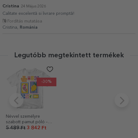
Cristina
24 Május 2026
Calitate excelentă si livrare promptă!
Fordítás mutatása
Cristina,
Románia
Legutóbb megtekintett termékek
-30%
Névvel személyre
szabott pamut póló –
Summer
5 489 Ft
3 842 Ft