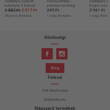
Személyre szabott
Fotónyomtatás -
Személyre sz
kulcstartó 2 fotóval
prémium minőség -
bögre szöveg
10x15 cm-es formátum
Ügyvéd
2 882 Ft
2 017 Ft
240 Ft
2 961 Ft
38 perce, Románia
1 órája, Románia
1 órája, Romá
Közösségi
Blog
Fiókod
Fiók létrehozása
Bejelentkezés
Népszerű termékek