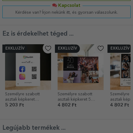
Kapcsolat
Kérdése van? Írjon nekünk itt, és gyorsan válaszolunk.
Ez is érdekelhet téged ...
EXKLUZÍV
EXKLUZÍV
EXKLUZÍV
Személyre szabott
Személyre szabott
Személyre s
asztali képkeret
asztali képkeret 5
asztali képk
szöveggel és QR-
fotóval és szöveggel –
fotóval és 
5 203 Ft
4 802 Ft
4 802 Ft
kódokkal – Közösségi
Boldog születésnapot!
média
Legújabb termékek ...