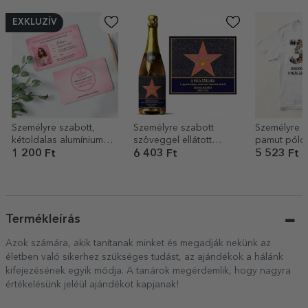
EXKLUZÍV
Személyre szabott,
Személyre szabott
Személyre s
kétoldalas alumínium
szöveggel ellátott
pamut póló
kártya fotóval és
pezsgő – A hála
és üzenettel
1 200 Ft
6 403 Ft
5 523 Ft
szöveggel – Passenger
csillaga
Princess
Termékleírás
Azok számára, akik tanítanak minket és megadják nekünk az
életben való sikerhez szükséges tudást, az ajándékok a hálánk
kifejezésének egyik módja. A tanárok megérdemlik, hogy nagyra
értékelésünk jeléül ajándékot kapjanak!