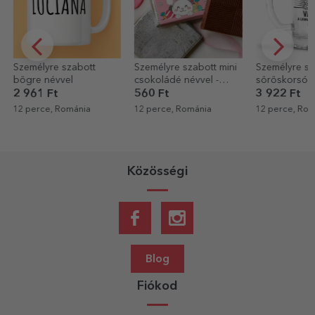
Személyre szabott mini
Személyre szabott
Szöveggel és
csokoládé névvel -
söröskorsó szöveggel -
személyre sz
Húsvéti nyuszi
Sörkóstoló
matricák (ön
560 Ft
3 922 Ft
1 361 Ft
címkék) készl
12 perce, Románia
12 perce, Románia
20 perce, Rom
TraLaLa
Közösségi
Blog
Fiókod