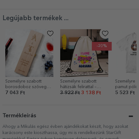
Legújabb termékek ...
-20%
Személyre szabott
Személyre szabott
Személyre s
borosdoboz szöveggel
hátizsák felirattal –
pamut póló
és kezdőbetűkkel –
Kpop
és üzenettel
7 043 Ft
3 922 Ft
3 138 Ft
5 523 Ft
Floral
Termékleírás
Ahogy a Mikulás egész évben ajándékokat készít, hogy azokat
karácsony este kioszthassa, úgy mi is rendelkezünk StarGift
manóinkkal. Egész évben keményen dolgozunk, és egyedi