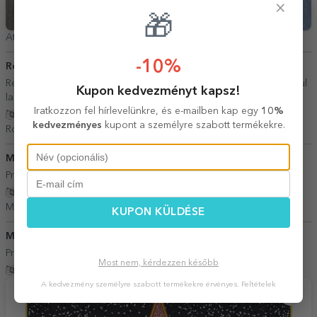
×
🎁
Atanasoaei Andreea F,
Románia
-10%
Roland
07 Május 2026
Recomand.Ar fi fost bine daca puteam opta pentru plata cu cardul
Kupon kedvezményt kapsz!
la locker.
Iratkozzon fel hírlevelünkre, és e-mailben kap egy
10%
Fordítás mutatása
kedvezményes
kupont a személyre szabott termékekre.
Roland,
Románia
Mihaela
01 Március 2026
Profesionalism!
Fordítás mutatása
Mihaela,
Románia
KUPON KÜLDÉSE
Mihaela Lazăr
18 Március 2026
Profesioniști și prompți.
Most nem, kérdezzen később
Fordítás mutatása
A kedvezmény személyre szabott termékekre érvényes.
Feltételek