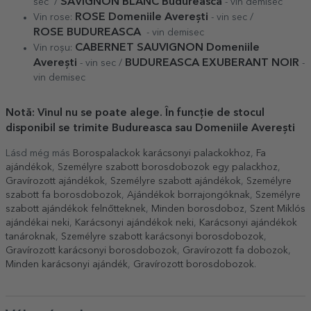
SAVIGNON BLANC Budureasca
sec /
- vin demisec
ROSE Domeniile Averești
Vin rose:
- vin sec /
ROSE
BUDUREASCA
- vin demisec
CABERNET SAUVIGNON Domeniile
Vin roșu:
Averești
BUDUREASCA EXUBERANT NOIR
- vin sec /
-
vin demisec
Notă: Vinul nu se poate alege. În funcție de stocul
disponibil se trimite Budureasca sau Domeniile Averești
Lásd még más
Borospalackok karácsonyi palackokhoz
,
Fa
ajándékok
,
Személyre szabott borosdobozok egy palackhoz
,
Gravírozott ajándékok
,
Személyre szabott ajándékok
,
Személyre
szabott fa borosdobozok
,
Ajándékok borrajongóknak
,
Személyre
szabott ajándékok felnőtteknek
,
Minden borosdoboz
,
Szent Miklós
ajándékai neki
,
Karácsonyi ajándékok neki
,
Karácsonyi ajándékok
tanároknak
,
Személyre szabott karácsonyi borosdobozok
,
Gravírozott karácsonyi borosdobozok
,
Gravírozott fa dobozok
,
Minden karácsonyi ajándék
,
Gravírozott borosdobozok
.