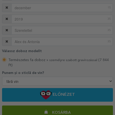
15
35
35
35
Válassz doboz modellt
Természetes fa doboz »
(7 844
személyre szabott gravírozással
Ft)
Punem și o sticlă de vin?
ELŐNÉZET
KOSÁRBA