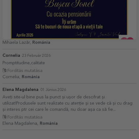
Mihaela Lazăr,
Románia
Cornelia
23 Február 2026
Promptitudine,calitate
Fordítás mutatása
Cornelia,
Románia
Elena Magdalena
01 Június 2026
Aveți site-ul bine pus la punct și ușor de descifrat și
utilizat!Produsele sunt realizate cu atenție și se vede că și cu drag
și interes ptr cei care le comandă, nu doar așa ca să fie...
Fordítás mutatása
Elena Magdalena,
Románia