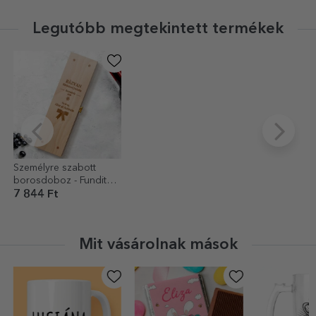
Legutóbb megtekintett termékek
Személyre szabott
borosdoboz - Fundita
modell
7 844 Ft
Mit vásárolnak mások