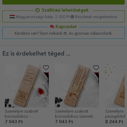
Szállítási lehetőségek
Magyarországi futár: 2 000 Ft
Részletek megtekintése
Kapcsolat
Kérdése van? Írjon nekünk itt, és gyorsan válaszolunk.
Ez is érdekelhet téged ...
Személyre szabott
Személyre szabott
Személyre s
borosdoboz -
borosdoboz üzenettel
pezsgődobo
évfordulós modell
nagypapának –
születésnap
7 043 Ft
7 043 Ft
8 244 Ft
Szeretlek!