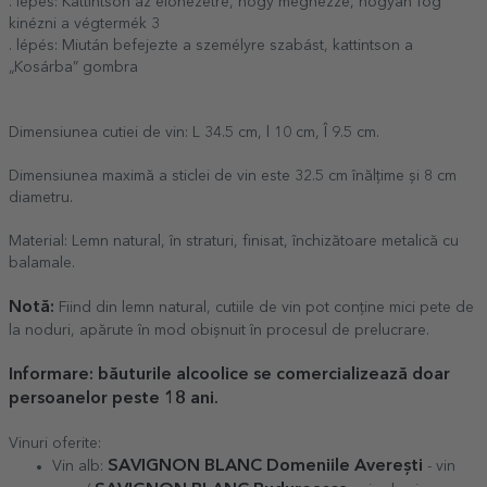
. lépés: Kattintson az előnézetre, hogy megnézze, hogyan fog
kinézni a végtermék 3
. lépés: Miután befejezte a személyre szabást, kattintson a
„Kosárba” gombra
Dimensiunea cutiei de vin: L 34.5 cm, l 10 cm, Î 9.5 cm.
Dimensiunea maximă a sticlei de vin este 32.5 cm înălțime și 8 cm
diametru.
Material: Lemn natural, în straturi, finisat, închizătoare metalică cu
balamale.
Notă:
Fiind din lemn natural, cutiile de vin pot conține mici pete de
la noduri, apărute în mod obișnuit în procesul de prelucrare.
Informare
: băuturile alcoolice se comercializează doar
persoanelor peste 18 ani.
Vinuri oferite:
SAVIGNON BLANC Domeniile Averești
Vin alb:
- vin