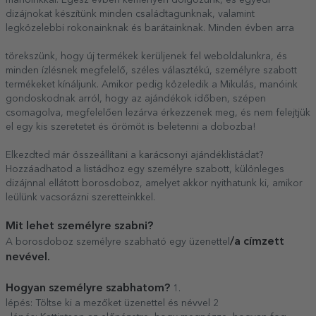
dizájnokat készítünk minden családtagunknak, valamint
legközelebbi rokonainknak és barátainknak. Minden évben arra
törekszünk, hogy új termékek kerüljenek fel weboldalunkra, és
minden ízlésnek megfelelő, széles választékú, személyre szabott
termékeket kínáljunk. Amikor pedig közeledik a Mikulás, manóink
gondoskodnak arról, hogy az ajándékok időben, szépen
csomagolva, megfelelően lezárva érkezzenek meg, és nem felejtjük
el egy kis szeretetet és örömöt is beletenni a dobozba!
Elkezdted már összeállítani a karácsonyi ajándéklistádat?
Hozzáadhatod a listádhoz egy személyre szabott, különleges
dizájnnal ellátott borosdoboz, amelyet akkor nyithatunk ki, amikor
leülünk vacsorázni szeretteinkkel.
Mit lehet személyre szabni?
/a címzett
A borosdoboz személyre szabható egy üzenettel
nevével.
Hogyan személyre szabhatom?
1.
lépés: Töltse ki a mezőket üzenettel és névvel 2