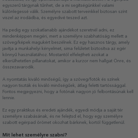
egyszerű tárgynak tűnhet, de a mi segítségünkkel valami
különlegessé válik. Személyre szabott terveinkkel biztosan színt
viszel az irodádba, és egyedivé teszed azt.
Ha pedig egy szokatlanabb ajándékot szeretnél adni, ez
mindenképpen megéri, mert a személyre szabhatóság mellett a
szöveg/képek magukért beszélnek. Ez egy hasznos tárgy, amely
javítja a munkahelyi kényelmet, sima felületet biztosítva az egér
könnyű használatához. Mostantól elfelejtheti azokat a
elkerülhetetlen pillanatokat, amikor a kurzor nem hallgat Önre, és
összezavarodik.
A nyomtatás kiváló minőségű, így a szöveg/fotók és színek
nagyon tiszták és kiváló minőségűek, átlag feletti tartóssággal.
Fontos megjegyezni, hogy a fotónak nagyon jó felbontásúnak kell
lennie.
Ez egy praktikus és eredeti ajándék, egyedi módja a saját tér
személyre szabásának, és ne felejtsd el, hogy egy személyre
szabott egérpad örömet okozhat bárkinek, kortól függetlenül.
Mit lehet személyre szabni?