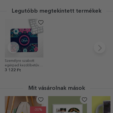
Legutóbb megtekintett termékek
Személyre szabott
egérpad kezdőbetűvel
és névvel
3 122 Ft
Mit vásárolnak mások
-20%