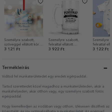
Személyre szabott,
Személyre szabott,
Személyre s
szöveggel ellátott kör
felirattal ellátott
felirattal ellá
alakú dísz – Üdvözöljük
söröskorsó – Nyugdíjas
gyermekbod
3 121 Ft
3 922 Ft
3 122 Ft
a világon!
nézek ki a 
képest
Termékleírás
Vidítsd fel munkaterületedet egy eredeti egérpaddal.
Tartsd szeretteidet közel magadhoz a munkaterületeden, akár a
munkahelyeden, akár otthon vagy, egy személyre szabott fotós
egérpaddal.
Hogy kiemelkedjen az irodában vagy otthon, ízlésesen díszítheti az
íróasztalát, és így optimalizálhatja a munkaterületét. Az egérpad