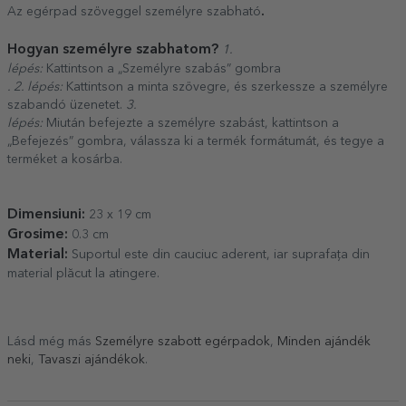
.
Az egérpad szöveggel személyre szabható
Hogyan személyre szabhatom?
1.
lépés:
Kattintson a „Személyre szabás” gombra
. 2. lépés:
Kattintson a minta szövegre, és szerkessze a személyre
szabandó üzenetet.
3.
lépés:
Miután befejezte a személyre szabást, kattintson a
„Befejezés” gombra, válassza ki a termék formátumát, és tegye a
terméket a kosárba.
Dimensiuni:
23 x 19 cm
Grosime:
0.3 cm
Material:
Suportul este din cauciuc aderent, iar suprafața din
material plăcut la atingere.
Lásd még más
Személyre szabott egérpadok
,
Minden ajándék
neki
,
Tavaszi ajándékok
.