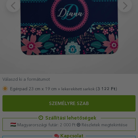
Válaszd ki a formátumot
Egérpad 23 cm x 19 cm »
(
3 122
Ft
)
lekerekített sarkok
SZEMÉLYRE SZAB
Szállítási lehetőségek
Magyarországi futár: 2 000 Ft
Részletek megtekintése
Kapcsolat