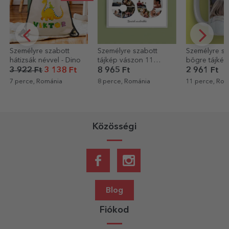
 szabott
Személyre szabott
Személyre szabott
évvel - Dino
tájkép vászon 11
bögre tájképpel
fotóval, 50-es
3 138 Ft
8 965 Ft
2 961 Ft
modellszámmal és
ománia
8 perce, Románia
11 perce, Románia
szöveges üzenettel
Közösségi
Blog
Fiókod