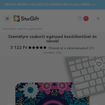
KOK REMEK VÁLASZTÁS BÁRMILYEN ALKALOMRA 👈 FEDEZD FE
0
Személyre szabott egérpadok
Személyre szabott egérpad kezdőbetűvel és
névvel
3 122 Ft
Olvasd el a véleményeket (
5
)
Termékkód: 8386