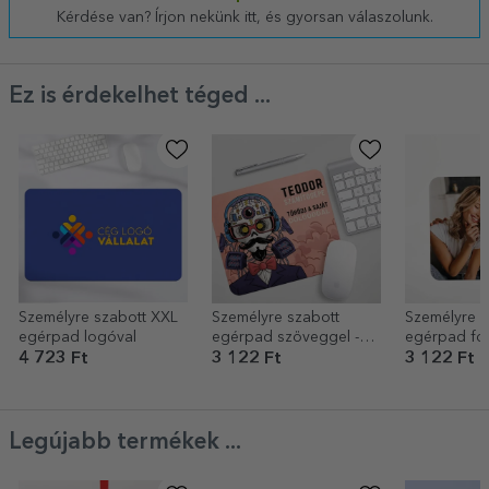
Kérdése van? Írjon nekünk itt, és gyorsan válaszolunk.
Ez is érdekelhet téged ...
Személyre szabott XXL
Személyre szabott
Személyre s
egérpad logóval
egérpad szöveggel -
egérpad fot
Cyborg
4 723 Ft
3 122 Ft
3 122 Ft
Legújabb termékek ...