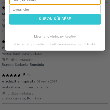
5
/ 5
Mouse pad personalizat
15 December 2020
KUPON KÜLDÉSE
Super calitate, seper design. Recomand!
Fordítás mutatása
Daniela,
Románia
Most nem, kérdezzen később
5
/ 5
A kedvezmény személyre szabott termékekre érvényes.
Feltételek
Alegeri foarte variate;
01 Május 2020
Versatilitate; punctualitate
Fordítás mutatása
Bunduc Stefania,
Románia
5
/ 5
o achizitie inspirata
02 Április 2019
realizat asa cum am comandat
Fordítás mutatása
cristea camelia,
Románia