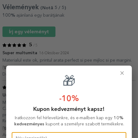
Vélemények
(Notă
5
/ 5
)
100%
ajánlaná egy barátjának
Írj egy véleményt
5
/ 5
Super multumita
16 Október 2024
Materialul este ok, printul arata perfect si pee mijloc si pe margini.
Fordítás mutatása
×
Daniela Nicolae,
Románia
🎁
5
/ 5
Un cadou cochet
11 November 2022
-10%
Modelul este unul simplu si cochet din punctul meu de vedere.
Kupon kedvezményt kapsz!
Calitatea produsului primit fiind una ridicata. Timpul de
procesare/livrare a comenzii optim. Pretul foarte accesibil.
Iratkozzon fel hírlevelünkre, és e-mailben kap egy
10%
Recomand!
kedvezményes
kupont a személyre szabott termékekre.
Fordítás mutatása
Andrei M.,
Románia