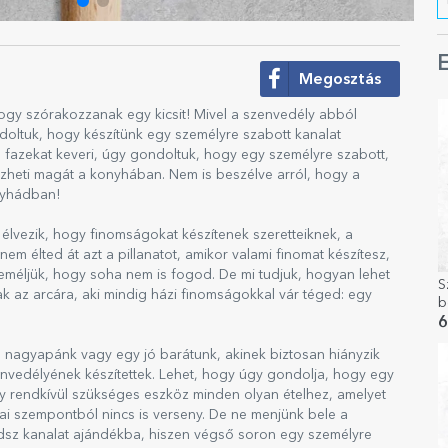
E
Megosztás
ogy szórakozzanak egy kicsit! Mivel a szenvedély abból
doltuk, hogy készítünk egy személyre szabott kanalat
 a fazekat keveri, úgy gondoltuk, hogy egy személyre szabott,
heti magát a konyhában. Nem is beszélve arról, hogy a
onyhádban!
élvezik, hogy finomságokat készítenek szeretteiknek, a
m élted át azt a pillanatot, amikor valami finomat készítesz,
eméljük, hogy soha nem is fogod. De mi tudjuk, hogyan lehet
S
nak az arcára, aki mindig házi finomságokkal vár téged: egy
b
S
6
 nagyapánk vagy egy jó barátunk, akinek biztosan hiányzik
zenvedélyének készítettek. Lehet, hogy úgy gondolja, hogy egy
 rendkívül szükséges eszköz minden olyan ételhez, amelyet
ikai szempontból nincs is verseny. De ne menjünk bele a
adsz kanalat ajándékba, hiszen végső soron egy személyre