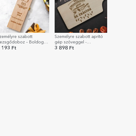
zemélyre szabott
Személyre szabott aprító
ezsgődoboz – Boldog
gép szöveggel -
zületésnapot!
Karácsony a konyhában
 193 Ft
3 898 Ft