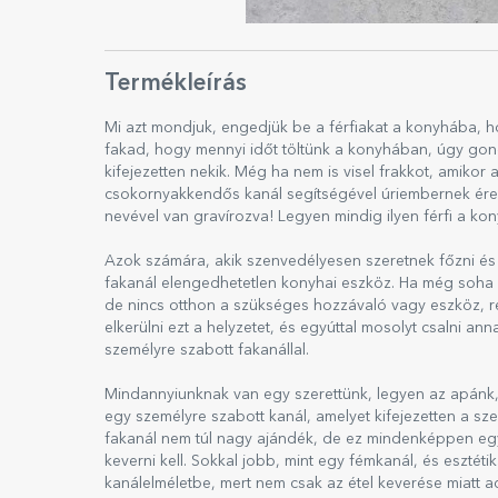
Termékleírás
Mi azt mondjuk, engedjük be a férfiakat a konyhába, h
fakad, hogy mennyi időt töltünk a konyhában, úgy gon
kifejezetten nekik. Még ha nem is visel frakkot, amikor
csokornyakkendős kanál segítségével úriembernek érez
nevével van gravírozva! Legyen mindig ilyen férfi a k
Azok számára, akik szenvedélyesen szeretnek főzni és 
fakanál elengedhetetlen konyhai eszköz. Ha még soha ne
de nincs otthon a szükséges hozzávaló vagy eszköz, r
elkerülni ezt a helyzetet, és egyúttal mosolyt csalni an
személyre szabott fakanállal.
Mindannyiunknak van egy szerettünk, legyen az apánk,
egy személyre szabott kanál, amelyet kifejezetten a s
fakanál nem túl nagy ajándék, de ez mindenképpen egy
keverni kell. Sokkal jobb, mint egy fémkanál, és esztét
kanálelméletbe, mert nem csak az étel keverése miatt 