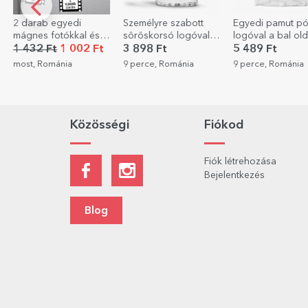
Személyre szabott
Egyedi pamut póló
Egyedi pamut pó
söröskorsó logóval
logóval a bal oldalon
üzenettel
és szöveggel
3 898 Ft
5 489 Ft
5 489 Ft
3 842
9 perce, Románia
9 perce, Románia
11 perce, Románi
Közösségi
Fiókod
Fiók létrehozása
Bejelentkezés
Blog