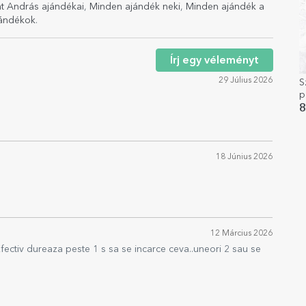
t András ajándékai
,
Minden ajándék neki
,
Minden ajándék a
ándékok
.
Írj egy véleményt
29 Július 2026
S
p
s
8
18 Június 2026
12 Március 2026
 Efectiv dureaza peste 1 s sa se incarce ceva..uneori 2 sau se