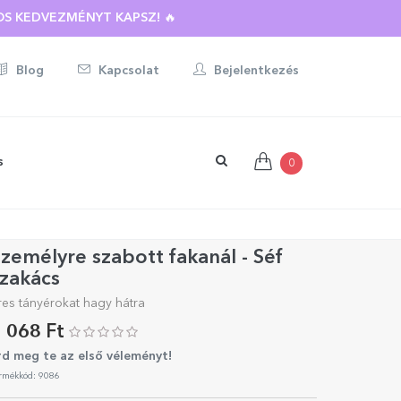
S KEDVEZMÉNYT KAPSZ! 🔥
Blog
Kapcsolat
Bejelentkezés
s
0
zemélyre szabott fakanál - Séf
zakács
res tányérokat hagy hátra
 068 Ft
rd meg te az első véleményt!
rmékkód: 9086