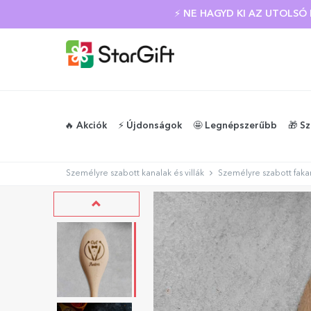
⚡ NE HAGYD KI AZ UTOLS
🔥 Akciók
⚡️ Újdonságok
🤩 Legnépszerűbb
🎁 S
Személyre szabott kanalak és villák
Személyre szabott fakan