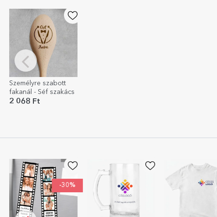
Személyre szabott
fakanál - Séf szakács
2 068 Ft