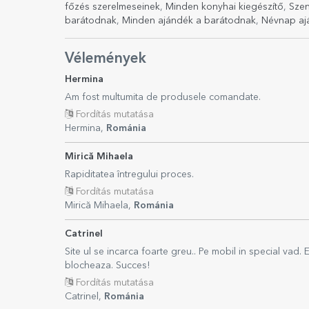
főzés szerelmeseinek
,
Minden konyhai kiegészítő
,
Szen
barátodnak
,
Minden ajándék a barátodnak
,
Névnap aj
Vélemények
Hermina
Am fost multumita de produsele comandate.
Fordítás mutatása
Hermina,
Románia
Mirică Mihaela
Rapiditatea întregului proces.
Fordítás mutatása
Mirică Mihaela,
Románia
Catrinel
Site ul se incarca foarte greu.. Pe mobil in special vad.
blocheaza. Succes!
Fordítás mutatása
Catrinel,
Románia