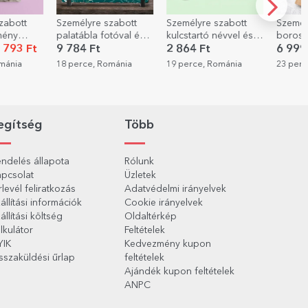
zabott
Személyre szabott
Személyre szabott
StarGif
tóval és
kulcstartó névvel és
borosdoboz -
ajánd
Virágok
üzenettel
Boldog
2 864 Ft
6 999 Ft
397 F
születésnapot
ománia
19 perce, Románia
23 perce, Románia
23 perc
ajándék
egítség
Több
ndelés állapota
Rólunk
pcsolat
Üzletek
rlevél feliratkozás
Adatvédelmi irányelvek
állítási információk
Cookie irányelvek
állítási költség
Oldaltérkép
lkulátor
Feltételek
YIK
Kedvezmény kupon
sszaküldési űrlap
feltételek
Ajándék kupon feltételek
ANPC