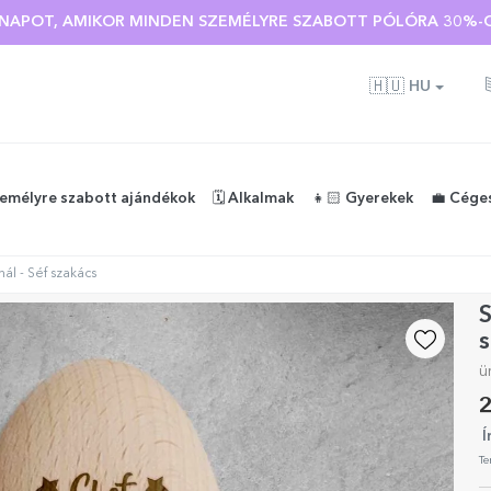
Ó NAPOT, AMIKOR MINDEN SZEMÉLYRE SZABOTT PÓLÓRA 30%-O
🇭🇺
HU
zemélyre szabott ajándékok
🗓️ Alkalmak
👧🏻 Gyerekek
💼 Cége
ál - Séf szakács
S
s
ü
2
Í
Te