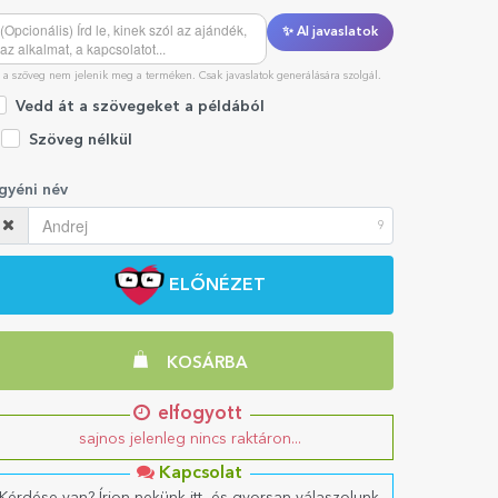
✨ AI javaslatok
 a szöveg nem jelenik meg a terméken. Csak javaslatok generálására szolgál.
Vedd át a szövegeket a példából
Szöveg nélkül
gyéni név
9
ELŐNÉZET
KOSÁRBA
elfogyott
sajnos jelenleg nincs raktáron...
Kapcsolat