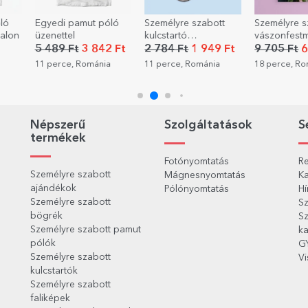
ló
Személyre szabott
Személyre szabott
Személyre s
kulcstartó
vászonfestmény
palatábla fo
autószámmal
fotóval
üzenettel - 
 Ft
2 784 Ft
1 949 Ft
9 705 Ft
6 793 Ft
9 784 Ft
a
11 perce, Románia
18 perce, Románia
18 perce, R
Népszerű
Szolgáltatások
S
termékek
Fotónyomtatás
Re
Személyre szabott
Mágnesnyomtatás
Ka
ajándékok
Pólónyomtatás
Hí
Személyre szabott
Sz
bögrék
Sz
Személyre szabott pamut
ka
pólók
G
Személyre szabott
Vi
kulcstartók
Személyre szabott
faliképek