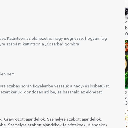
S
b
c
6
pés
: Kattintson az előnézetre, hogy megnézze, hogyan fog
yre szabást, kattintson a „Kosárba” gombra
ően nem
yre szabás során figyelembe vesszük a nagy- és kisbetűket.
ezért kérjük, gondosan írd be, és használd az előnézeti
S
a
3
k
,
Gravírozott ajándékok
,
Személyre szabott ajándékok
,
yha
,
Személyre szabott ajándékok felnőtteknek
,
Ajándékok