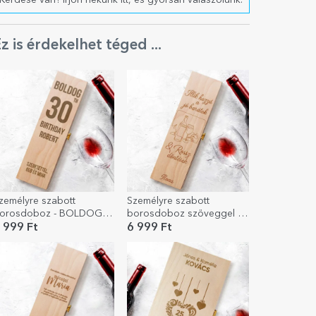
Kérdése van? Írjon nekünk itt, és gyorsan válaszolunk.
z is érdekelhet téged ...
zemélyre szabott
Személyre szabott
orosdoboz - BOLDOG
borosdoboz szöveggel -
ZÜLETÉSNAPOT
Jó barátok
 999 Ft
6 999 Ft