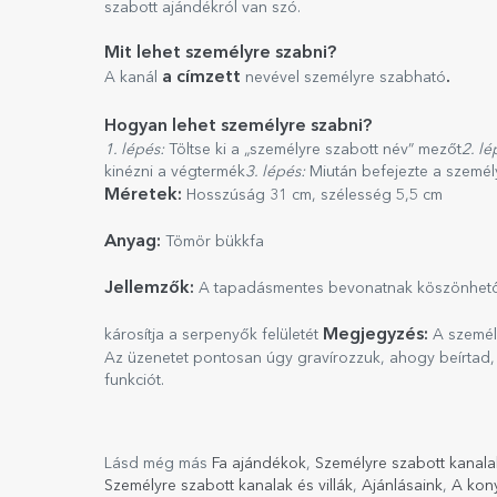
szabott ajándékról van szó.
Mit lehet személyre szabni?
a címzett
.
A kanál
nevével személyre szabható
Hogyan lehet személyre szabni?
1. lépés:
Töltse ki a „személyre szabott név” mezőt
2. lé
kinézni a végtermék
3. lépés:
Miután befejezte a személ
Méretek:
Hosszúság 31 cm, szélesség 5,5 cm
Anyag:
Tömör bükkfa
Jellemzők:
A tapadásmentes bevonatnak köszönhet
Megjegyzés:
károsítja a serpenyők felületét
A személ
Az üzenetet pontosan úgy gravírozzuk, ahogy beírtad, 
funkciót.
Lásd még más
Fa ajándékok
,
Személyre szabott kanala
Személyre szabott kanalak és villák
,
Ajánlásaink
,
A kon